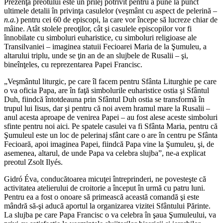
Prezenţa preotului este un prilej potrivit pentru a pune la punct
ultimele detalii în privinţa casulelor (veşmânt cu aspect de pelerină –
n.a.
) pentru cei 60 de episcopi, la care vor începe să lucreze chiar de
mâine. Atât stolele preoţilor, cât şi casulele episcopilor vor fi
înnobilate cu simboluri euharistice, cu simboluri religioase ale
Transilvaniei – imaginea statuii Fecioarei Maria de la Şumuleu, a
altarului triplu, unde se ţin an de an slujbele de Rusalii – şi,
bineînţeles, cu reprezentarea Papei Francisc.
„Veşmântul liturgic, pe care îl facem pentru Sfânta Liturghie pe care
o va oficia Papa, are în faţă simbolurile euharistice ostia şi Sfântul
Duh, fiindcă întotdeauna prin Sfântul Duh ostia se transformă în
trupul lui Iisus, dar şi pentru că noi avem hramul mare la Rusalii –
anul acesta aproape de venirea Papei – au fost alese aceste simboluri
sfinte pentru noi aici. Pe spatele casulei va fi Sfânta Maria, pentru că
Şumuleul este un loc de pelerinaj sfânt care o are în centru pe Sfânta
Fecioară, apoi imaginea Papei, fiindcă Papa vine la Şumuleu, şi, de
asemenea, altarul, de unde Papa va celebra slujba”, ne-a explicat
preotul Zsolt Ilyés.
Gidró Éva, conducătoarea micuţei întreprinderi, ne povesteşte că
activitatea atelierului de croitorie a început în urmă cu patru luni.
Pentru ea a fost o onoare să primească această comandă şi este
mândră să-şi aducă aportul la organizarea vizitei Sfântului Părinte.
La slujba pe care Papa Francisc o va celebra în şaua Şumuleului, va