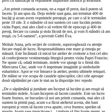
privi cu satisfacţie la veşmintele slujitorilor bisericii şi ierarhilor.
„Am primit comanda aceasta, ne-a rugat dl preot, dacă putem să
facem. Şi am spus da. Deja stolele sunt gata, am terminat 400 de
bucăţi şi acum avem veşmintele preoţeşti, pe care o să le terminăm
peste 10 zile. E o mândrie că noi suntem cei care lucrăm pentru
vizita Papei, mai ales când o să vedem 60 de episcopi şi 400 de
preoţi, fiecare cu casula şi stola făcută de noi, şi vom fi mândri că am
reuşit, cu 5-6 oameni”, a povestit Gidró Éva.
Molnár Anna, şefa secţiei de croitorie, supraveghează cu atenţie
fiecare etapă de lucru. Responsabilitatea este mare şi emoţia pe
măsură. Este încântată că micul lor atelier de croitorie a fost cel ales
să confecţioneze vestimentaţia liturgică pentru vizita Papei Francisc.
Ne spune că, odată terminate, stolele vor ajunge la o firmă din
Miercurea Ciuc, unde vor fi imprimate imaginile şi simbolurile
euharistice. Apoi se vor întoarce la atelier, pentru ultimele retuşuri.
De mâine se vor ocupa de casulele episcopilor, căci cele aproape
două săptămâni pe care le mai au la dispoziţie trec repede.
„De o săptămână şi jumătate am început să lucrăm şi am reuşit să
terminăm stolele. Acum începem să facem casulele. Este un lucru
foarte frumos, ne bucurăm că noi am primit comanda, mai ales că
suntem la primii paşi, acum s-a făcut atelierul acesta, din bani
europeni şi vrem să facem ceva aparte, ceva frumos; sperăm să
reuşim. Avem şase muncitoare (…) trebuie să fim foarte atente, se