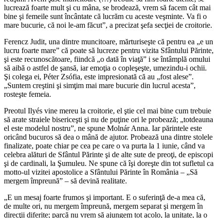
lucrează foarte mult şi cu mâna, se brodează, vrem să facem cât mai
bine şi femeile sunt încântate că lucrăm cu aceste veşminte. Va fi o
mare bucurie, că noi le-am făcut”, a precizat şefa secţiei de croitorie.
Ferencz Judit, una dintre muncitoare, mărturiseşte că pentru ea „e un
lucru foarte mare” că poate să lucreze pentru vizita Sfântului Părinte,
şi este recunoscătoare, fiindcă „o dată în viaţă” i se întâmplă omului
să aibă o astfel de şansă, iar emoţia o copleşeşte, umezindu-i ochii.
Şi colega ei, Péter Zsófia, este impresionată că au „fost alese”.
„Suntem creştini şi simţim mai mare bucurie din lucrul acesta”,
rosteşte femeia.
Preotul Ilyés vine mereu la croitorie, el ştie cel mai bine cum trebuie
să arate straiele bisericeşti şi nu de puţine ori le probează; „totdeauna
el este modelul nostru”, ne spune Molnár Anna. Iar părintele este
oricând bucuros să dea o mână de ajutor. Probează una dintre stolele
finalizate, poate chiar pe cea pe care o va purta la 1 iunie, când va
celebra alături de Sfântul Părinte şi de alte sute de preoţi, de episcopi
şi de cardinali, la Şumuleu. Ne spune că îşi doreşte din tot sufletul ca
motto-ul vizitei apostolice a Sfântului Părinte în România – „Să
mergem împreună” – să devină realitate.
„E un mesaj foarte frumos şi important. E o suferinţă de-a mea că,
de multe ori, nu mergem împreună, mergem separat şi mergem în
direcţii diferite; parcă nu vrem să ajungem tot acolo, la unitate, la o