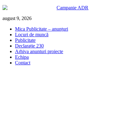
Skip
august 9, 2026
to
Mica Publicitate – anunțuri
content
Locuri de muncă
Publicitate
Declarație 230
Arhiva anunturi proiecte
Echipa
Contact