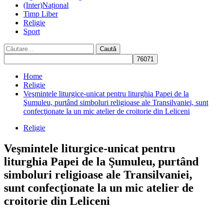
(Inter)Național
Timp Liber
Religie
Sport
Caută
după:
Home
Religie
Veşmintele liturgice-unicat pentru liturghia Papei de la
Şumuleu, purtând simboluri religioase ale Transilvaniei, sunt
confecţionate la un mic atelier de croitorie din Leliceni
Religie
Veşmintele liturgice-unicat pentru
liturghia Papei de la Şumuleu, purtând
simboluri religioase ale Transilvaniei,
sunt confecţionate la un mic atelier de
croitorie din Leliceni