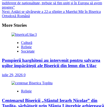
indiferent de naţionalitate, trebuie să fim uniţi şi în Europa să avem
navigation
progres”
Next:
Astăzi se săvârşeşte a 22-a sfinţire a Marelui Mir în Biserica
Ortodoxă Română
More Stories
Cultură
Religie
Societate
Pompierii harghiteni au intervenit pentru salvarea
uşilor împărăteşti ale Bisericii din lemn din Uilac
iulie 29, 2026
0
Religie
Centenarul Bisericii „Sfântul Ierarh Nicolae” din
Topliţa, sărbătorit prin Sfânta Liturghie arhierească