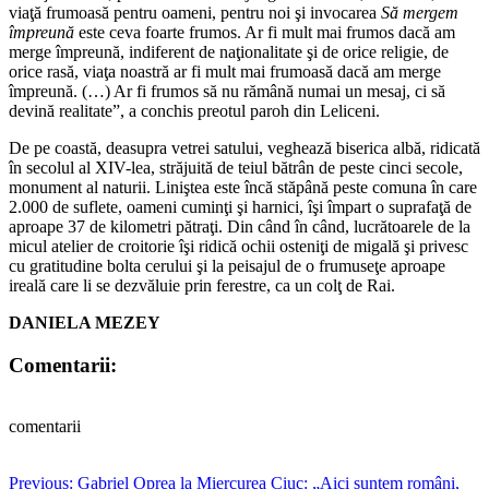
viaţă frumoasă pentru oameni, pentru noi şi invocarea
Să mergem
împreună
este ceva foarte frumos. Ar fi mult mai frumos dacă am
merge împreună, indiferent de naţionalitate şi de orice religie, de
orice rasă, viaţa noastră ar fi mult mai frumoasă dacă am merge
împreună. (…) Ar fi frumos să nu rămână numai un mesaj, ci să
devină realitate”, a conchis preotul paroh din Leliceni.
De pe coastă, deasupra vetrei satului, veghează biserica albă, ridicată
în secolul al XIV-lea, străjuită de teiul bătrân de peste cinci secole,
monument al naturii. Liniştea este încă stăpână peste comuna în care
2.000 de suflete, oameni cuminţi şi harnici, îşi împart o suprafaţă de
aproape 37 de kilometri pătraţi. Din când în când, lucrătoarele de la
micul atelier de croitorie îşi ridică ochii osteniţi de migală şi privesc
cu gratitudine bolta cerului şi la peisajul de o frumuseţe aproape
ireală care li se dezvăluie prin ferestre, ca un colţ de Rai.
DANIELA MEZEY
Comentarii:
comentarii
Post
Previous:
Gabriel Oprea la Miercurea Ciuc: „Aici suntem români,