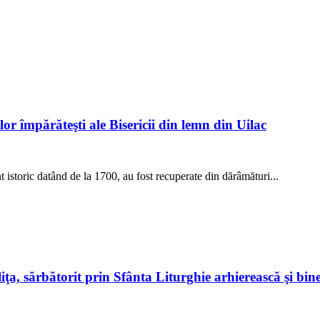
or împărăteşti ale Bisericii din lemn din Uilac
 istoric datând de la 1700, au fost recuperate din dărâmături...
iţa, sărbătorit prin Sfânta Liturghie arhierească şi bin