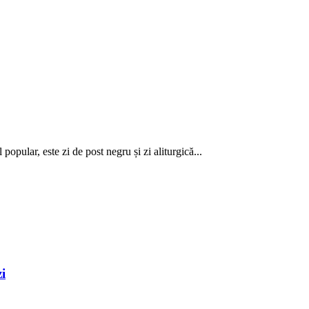
pular, este zi de post negru și zi aliturgică...
i