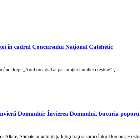
itei în cadrul Concursului Naţional Catehetic
ne drept „Anul omagial al pastoraţiei familiei creştine” şi...
 Învierii Domnului: Învierea Domnului, bucuria poporul
 Altare, Stimatelor autorităţi, Iubiţi fraţi si surori întru Domnul, Hristos