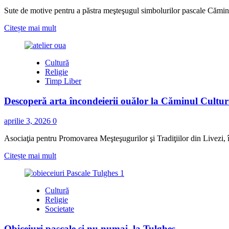
Sute de motive pentru a păstra meşteşugul simbolurilor pascale Căminul 
Read
Citește mai mult
more
about
O
Cultură
nouă
Religie
ediţie
Timp Liber
a
atelierului
Descoperă arta încondeierii ouălor la Căminul Cultur
de
încondeiat
ouă
aprilie 3, 2026
0
din
Livezi
Asociaţia pentru Promovarea Meşteşugurilor şi Tradiţiilor din Livezi,
Read
Citește mai mult
more
about
Descoperă
Cultură
arta
Religie
încondeierii
Societate
ouălor
la
Obiceiuri pascale şi nu numai, la Tulgheş
Căminul