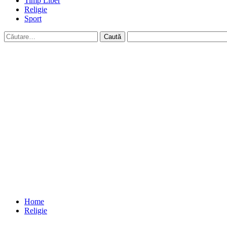
Timp Liber
Religie
Sport
Caută
după:
Home
Religie