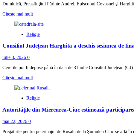
împărăteşti
Duminică, Preasfinţitul Părinte Andrei, Episcopul Covasnei şi Harghite
ale
Read
Citește mai mult
Bisericii
more
din
about
lemn
Centenarul
din
Religie
Bisericii
Uilac
„Sfântul
Consiliul Judeţean Harghita a deschis sesiunea de fina
Ierarh
Nicolae”
din
iulie 3, 2026
0
Topliţa,
sărbătorit
Cererile pot fi depuse până în data de 31 iulie Consiliul Judeţean (CJ
prin
Read
Citește mai mult
Sfânta
more
Liturghie
about
arhierească
Consiliul
şi
Religie
Judeţean
binecuvântarea
Harghita
picturii
Autorităţile din Miercurea-Ciuc estimează participare
a
restaurate
deschis
sesiunea
mai 22, 2026
0
de
finanţare
Pregătirile pentru pelerinajul de Rusalii de la Şumuleu Ciuc se află în et