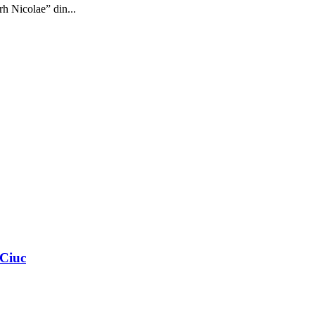
rh Nicolae” din...
 Ciuc