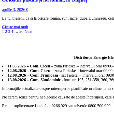
Cultural
din
aprilie 3, 2026
0
Livezi
La tulgheşeni, ca şi la oricare român, sunt sacre, după Dumnezeu, cele tre
Read
Citește mai mult
Paginație
more
1
2
3
4
…
20
Next
about
articole
Obiceiuri
pascale
şi
nu
Distribuție Energie El
numai,
la
11.08.2026 – Com. Ciceu
– zona Piricske – intervalul orar 09:00
Tulgheş
12.08.2026 – Com. Ciceu
– zona Piricske – intervalul orar 09:00
12.08.2026 – Com. Frumoasa
- sat Făgețel – intervalul orar 09:
13.08.2026 – Com. Sândominic
- între nr. 195, 251-358, 360, 
Informațiile actualizate despre întreruperile planificate în alimentarea 
Ne cerem scuze pentru neplăcerile cauzate de aceste întreruperi, care su
Relații suplimentare la tel
efon: 0266 929 sau telverde 0800 500 929.