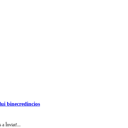
ui binecredincios
 a Înviat!...