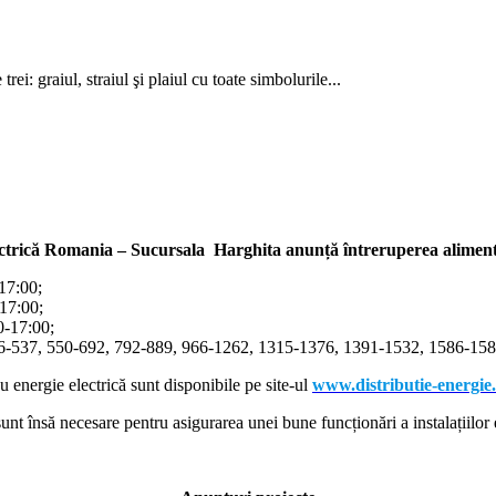
i: graiul, straiul şi plaiul cu toate simbolurile...
ectrică Romania – Sucursala Harghita
anunță întreruperea alimentă
-17:00;
-17:00;
00-17:00;
366-537, 550-692, 792-889, 966-1262, 1315-1376, 1391-1532, 1586-1587
cu energie electrică sunt disponibile pe site-ul
www.distributie-energie
nt însă necesare pentru asigurarea unei bune funcționări a instalațiilor e