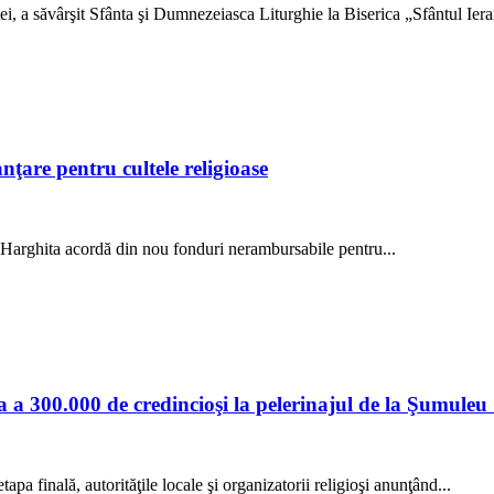
i, a săvârşit Sfânta şi Dumnezeiasca Liturghie la Biserica „Sfântul Iera
nţare pentru cultele religioase
) Harghita acordă din nou fonduri nerambursabile pentru...
a a 300.000 de credincioşi la pelerinajul de la Şumuleu
apa finală, autorităţile locale şi organizatorii religioşi anunţând...