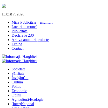
Skip
august 7, 2026
to
Mica Publicitate – anunțuri
content
Locuri de muncă
Publicitate
Declarație 230
Arhiva anunturi proiecte
Echipa
Contact
Primary
Menu
Societate
Sănătate
Învățământ
Cultură
Politic
Economic
Opinii
Agricultură/Ecologie
(Inter)Național