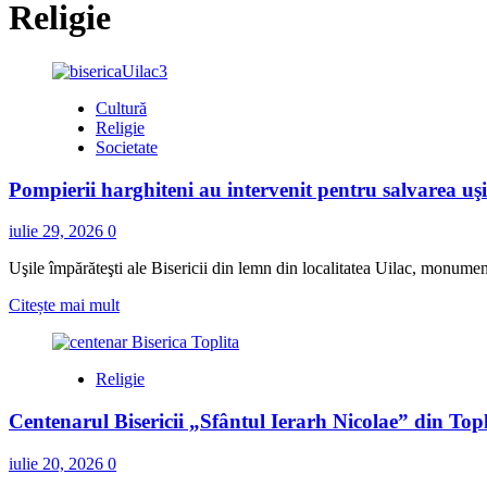
Religie
Cultură
Religie
Societate
Pompierii harghiteni au intervenit pentru salvarea uşil
iulie 29, 2026
0
Uşile împărăteşti ale Bisericii din lemn din localitatea Uilac, monument
Read
Citește mai mult
more
about
Pompierii
Religie
harghiteni
au
Centenarul Bisericii „Sfântul Ierarh Nicolae” din Topl
intervenit
pentru
salvarea
iulie 20, 2026
0
uşilor