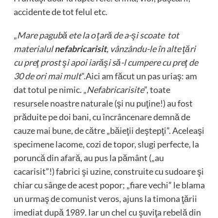
accidente de tot felul etc.
„
Mare pagubă ete la o ţară de a-şi scoate tot
materialul
nefabricarisit
, vânzându-le în alte ţări
cu preţ prost şi apoi iarăşi să-l cumpere cu preţ de
30 de ori mai mult
”.Aici am făcut un pas uriaş: am
dat totul pe nimic. „
Nefabricarisite
”, toate
resursele noastre naturale (şi nu puţine!) au fost
prăduite pe doi bani, cu încrâncenare demnă de
cauze mai bune, de către „băieţii deştepţi”. Aceleaşi
specimene lacome, cozi de topor, slugi perfecte, la
poruncă din afară, au pus la pământ („au
cacarisit”!) fabrici şi uzine, construite cu sudoare şi
chiar cu sânge de acest popor; „fiare vechi” le blama
un urmaş de comunist veros, ajuns la timona ţării
imediat după 1989. Iar un chel cu şuviţa rebelă din