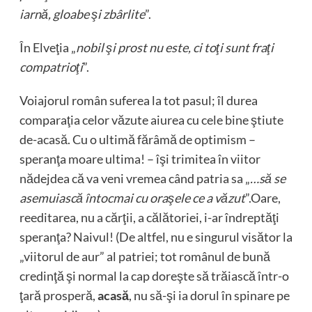
iarnă, gloabe şi zbârlite
”.
În Elveţia „
nobil şi prost nu este, ci toţi sunt fraţi
compatrioţi
”.
Voiajorul român suferea la tot pasul; îl durea
comparaţia celor văzute aiurea cu cele bine ştiute
de-acasă. Cu o ultimă fărâmă de optimism –
speranţa moare ultima! – îşi trimitea în viitor
nădejdea că va veni vremea când patria sa „
…să se
asemuiască întocmai cu oraşele ce a văzut
”.Oare,
reeditarea, nu a cărţii, a călătoriei, i-ar îndreptăţi
speranţa? Naivul! (De altfel, nu e singurul visător la
„viitorul de aur” al patriei; tot românul de bună
credinţă şi normal la cap doreşte să trăiască într-o
ţară prosperă,
acasă
, nu să-şi ia dorul în spinare pe