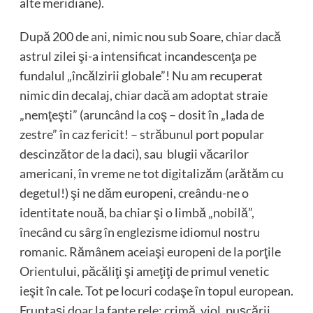
alte meridiane).
După 200 de ani, nimic nou sub Soare, chiar dacă
astrul zilei şi-a intensificat incandescenţa pe
fundalul „încălzirii globale”! Nu am recuperat
nimic din decalaj, chiar dacă am adoptat straie
„nemţeşti” (aruncând la coş – dosit în „lada de
zestre” în caz fericit! – străbunul port popular
descinzător de la daci), sau blugii văcarilor
americani, în vreme ne tot digitalizăm (arătăm cu
degetul!) şi ne dăm europeni, creându-ne o
identitate nouă, ba chiar şi o limbă „nobilă”,
înecând cu sârg în englezisme idiomul nostru
romanic. Rămânem aceiaşi europeni de la porţile
Orientului, păcăliţi şi ameţiţi de primul venetic
ieşit în cale. Tot pe locuri codaşe în topul european.
Fruntaşi doar la fapte rele: crimă, viol, puşcării,