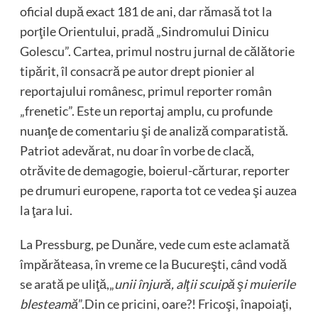
oficial după exact 181 de ani, dar rămasă tot la
porţile Orientului, pradă „Sindromului Dinicu
Golescu”. Cartea, primul nostru jurnal de călătorie
tipărit, îl consacră pe autor drept pionier al
reportajului românesc, primul reporter român
„frenetic”. Este un reportaj amplu, cu profunde
nuanţe de comentariu şi de analiză comparatistă.
Patriot adevărat, nu doar în vorbe de clacă,
otrăvite de demagogie, boierul-cărturar, reporter
pe drumuri europene, raporta tot ce vedea şi auzea
la ţara lui.
La Pressburg, pe Dunăre, vede cum este aclamată
împărăteasa, în vreme ce la Bucureşti, când vodă
se arată pe uliţă,„
unii înjură, alţii scuipă şi muierile
blesteamă
”.Din ce pricini, oare?! Fricoşi, înapoiaţi,