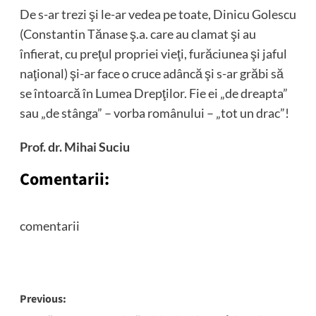
De s-ar trezi şi le-ar vedea pe toate, Dinicu Golescu
(Constantin Tănase ş.a. care au clamat şi au
înfierat, cu preţul propriei vieţi, furăciunea şi jaful
naţional) şi-ar face o cruce adâncă şi s-ar grăbi să
se întoarcă în Lumea Drepţilor. Fie ei „de dreapta”
sau „de stânga” – vorba românului – „tot un drac”!
Prof. dr. Mihai Suciu
Comentarii:
comentarii
Post
Previous: