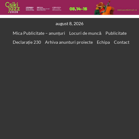
Skip
august 8, 2026
to
Mica Publicitate – anunțuri
Locuri de muncă
Publicitate
content
Declarație 230
Arhiva anunturi proiecte
Echipa
Contact