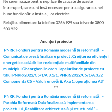
Ne cerem scuze pentru neplăcerile cauzate de aceste
întreruperi, care sunt însă necesare pentru asigurarea unei
bune funcționări a instalațiilor electrice.
Relații suplimentare la tel
efon: 0266 929 sau telverde 0800
500 929.
Anunțuri proiecte
PNRR: Fonduri pentru România modernă şi reformată! –
Comunicat de presă finalizare proiect „Creşterea eficienţei
energetice a clădirilor rezidenţiale multifamiliale din
municipiul Gheorgheni în cadrul apelurilor de proiecte cu
titlul PNRR/2022/C5/1/A.3.1/1, PNRR/2022/C5/1/A.3./2
Componenta C5 – Valul renovării, Axa 1, operaţiunea A3”
***
PNRR: Fonduri pentru România modernă și reformată! –
Parohia Reformată Daia finalizează implementarea
proiectului „Reabilitare arhitecturală și structurală” –