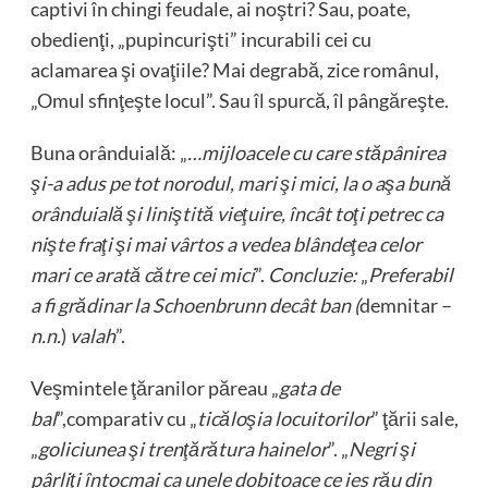
captivi în chingi feudale, ai noştri? Sau, poate,
obedienţi, „pupincurişti” incurabili cei cu
aclamarea şi ovaţiile? Mai degrabă, zice românul,
„Omul sfinţeşte locul”. Sau îl spurcă, îl pângăreşte.
Buna orânduială: „
…mijloacele cu care stăpânirea
şi-a adus pe tot norodul, mari şi mici, la o aşa bună
orânduială şi liniştită vieţuire, încât toţi petrec ca
nişte fraţi şi mai vârtos a vedea blândeţea celor
mari ce arată către cei mici
”.
Concluzie:
„
Preferabil
a fi grădinar la Schoenbrunn decât ban (
demnitar –
n.n.
)
valah
”.
Veşmintele ţăranilor păreau „
gata de
bal
”,comparativ cu „
ticăloşia locuitorilor
” ţării sale,
„
goliciunea şi trenţărătura hainelor
”. „
Negri şi
pârliţi întocmai ca unele dobitoace ce ies rău din