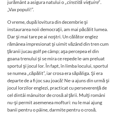
jurământ a asigura natului o „
cinstită vieţuire
”
.
„Vax populi!”.
O vreme, după lovitura din decembrie şi
instaurarea noii democraţii, am mai păcălit lumea.
Dar şi mai tare pe ai noştri. Un călător englez
rămânea impresionat şi uimit văzând din tren cum
ţăranii jucau golf pe câmp; aşa percepea el din
goana trenului şi se mira ce repede le-am preluat
sportul şi jocul lor. În fapt, în limba locului, sportul
se numea „căpălit”, iar crosa era săpăliga. Şi era
departe de a fi joc sau joacă! Ne-a ajuns din urmă şi
jocul lorzilor englezi, practicat cu perseverenţă de
cel dintâi mânuitor de crosă al ţării. Mulţi români
nu-şi permit asemenea mofturi: nu le mai ajung
banii pentru o pâine, darmite pentru o crosă.