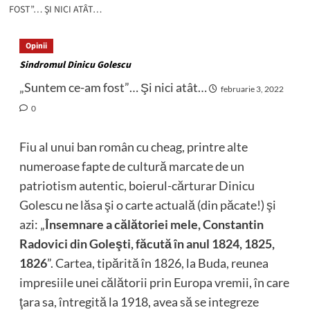
FOST”… ŞI NICI ATÂT…
Opinii
Sindromul Dinicu Golescu
„Suntem ce-am fost”… Şi nici atât…
februarie 3, 2022
0
Fiu al unui ban român cu cheag, printre alte
numeroase fapte de cultură marcate de un
patriotism autentic, boierul-cărturar Dinicu
Golescu ne lăsa şi o carte actuală (din păcate!) şi
azi: „
Însemnare a călătoriei mele, Constantin
Radovici din Goleşti, făcută în anul 1824, 1825,
1826
”. Cartea, tipărită în 1826, la Buda, reunea
impresiile unei călătorii prin Europa vremii, în care
ţara sa, întregită la 1918, avea să se integreze