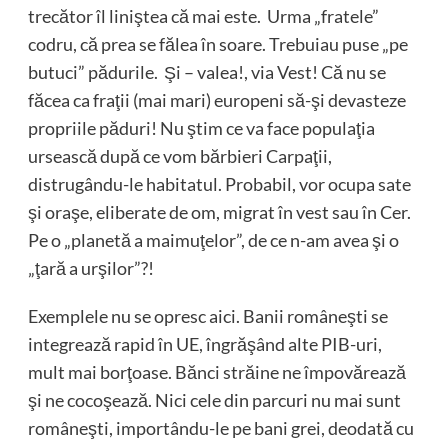
trecător îl liniştea că mai este. Urma „fratele”
codru, că prea se fălea în soare. Trebuiau puse „pe
butuci” pădurile. Şi – valea!, via Vest! Că nu se
făcea ca fraţii (mai mari) europeni să-şi devasteze
propriile păduri! Nu ştim ce va face populaţia
ursească după ce vom bărbieri Carpaţii,
distrugându-le habitatul. Probabil, vor ocupa sate
şi oraşe, eliberate de om, migrat în vest sau în Cer.
Pe o „planetă a maimuţelor”, de ce n-am avea şi o
„ţară a urşilor”?!
Exemplele nu se opresc aici. Banii româneşti se
integrează rapid în UE, îngrăşând alte PIB-uri,
mult mai borţoase. Bănci străine ne împovărează
şi ne cocoşează. Nici cele din parcuri nu mai sunt
româneşti, importându-le pe bani grei, deodată cu