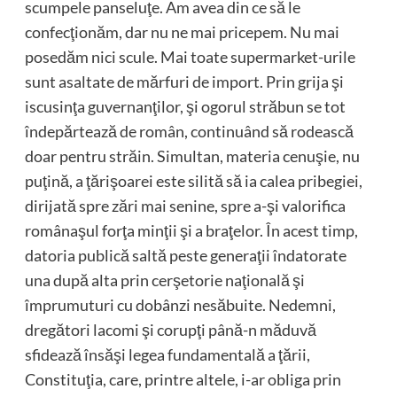
scumpele panseluţe. Am avea din ce să le
confecţionăm, dar nu ne mai pricepem. Nu mai
posedăm nici scule. Mai toate supermarket-urile
sunt asaltate de mărfuri de import. Prin grija şi
iscusinţa guvernanţilor, şi ogorul străbun se tot
îndepărtează de român, continuând să rodească
doar pentru străin. Simultan, materia cenuşie, nu
puţină, a ţărişoarei este silită să ia calea pribegiei,
dirijată spre zări mai senine, spre a-şi valorifica
românaşul forţa minţii şi a braţelor. În acest timp,
datoria publică saltă peste generaţii îndatorate
una după alta prin cerşetorie naţională şi
împrumuturi cu dobânzi nesăbuite. Nedemni,
dregători lacomi şi corupţi până-n măduvă
sfidează însăşi legea fundamentală a ţării,
Constituţia, care, printre altele, i-ar obliga prin