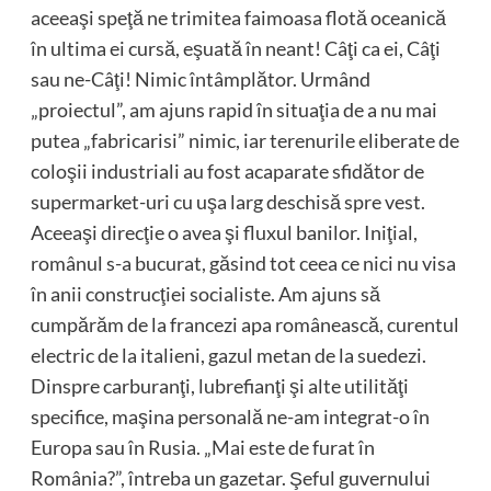
aceeaşi speţă ne trimitea faimoasa flotă oceanică
în ultima ei cursă, eşuată în neant! Câţi ca ei, Câţi
sau ne-Câţi! Nimic întâmplător. Urmând
„proiectul”, am ajuns rapid în situaţia de a nu mai
putea „fabricarisi” nimic, iar terenurile eliberate de
coloşii industriali au fost acaparate sfidător de
supermarket-uri cu uşa larg deschisă spre vest.
Aceeaşi direcţie o avea şi fluxul banilor. Iniţial,
românul s-a bucurat, găsind tot ceea ce nici nu visa
în anii construcţiei socialiste. Am ajuns să
cumpărăm de la francezi apa românească, curentul
electric de la italieni, gazul metan de la suedezi.
Dinspre carburanţi, lubrefianţi şi alte utilităţi
specifice, maşina personală ne-am integrat-o în
Europa sau în Rusia. „Mai este de furat în
România?”, întreba un gazetar. Şeful guvernului