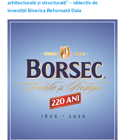
arhitecturală și structurală” – obiectiv de
investiții Biserica Reformată Daia