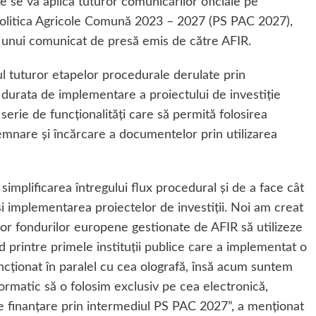
ie se va aplica tuturor comunicărilor oficiale pe
 Politica Agricole Comună 2023 – 2027 (PS PAC 2027),
l unui comunicat de presă emis de către AFIR.
rul tuturor etapelor procedurale derulate prin
 durata de implementare a proiectului de investiţie
serie de funcţionalităţi care să permită folosirea
semnare şi încărcare a documentelor prin utilizarea
mplificarea întregului flux procedural şi de a face cât
şi implementarea proiectelor de investiţii. Noi am creat
lor fondurilor europene gestionate de AFIR să utilizeze
d printre primele instituţii publice care a implementat o
cţionat în paralel cu cea olografă, însă acum suntem
formatic să o folosim exclusiv pe cea electronică,
e finanţare prin intermediul PS PAC 2027”, a menţionat