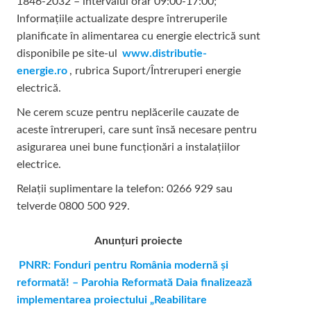
1846-2032 – intervalul orar 09:00-17:00;
Informațiile actualizate despre întreruperile
planificate în alimentarea cu energie electrică sunt
disponibile pe site-ul
www.distributie-
energie.ro
, rubrica Suport/Întreruperi energie
electrică.
Ne cerem scuze pentru neplăcerile cauzate de
aceste întreruperi, care sunt însă necesare pentru
asigurarea unei bune funcționări a instalațiilor
electrice.
Relații suplimentare la tel
efon: 0266 929 sau
telverde 0800 500 929.
Anunțuri proiecte
PNRR: Fonduri pentru România modernă și
reformată! – Parohia Reformată Daia finalizează
implementarea proiectului „Reabilitare