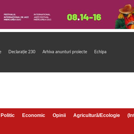
e
Declarație 230
Arhiva anunturi proiecte
Echipa
Politic
Economic
Opinii
Agricultură/Ecologie
(In