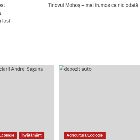
ost
Tinovul Mohoş – mai frumos ca niciodată
a
 fost
/Ecologie
Învățământ
Agricultură/Ecologie