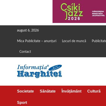
Skip
august 6, 2026
to
content
Mica Publicitate – anunțuri
Locuri de muncă
Publicitat
Contact
Societate
Sănătate
Învățământ
Cultură
Sport