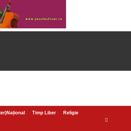
ter)Național
Timp Liber
Religie