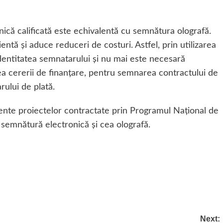
ică calificată este echivalentă cu semnătura olografă.
entă şi aduce reduceri de costuri. Astfel, prin utilizarea
 identitatea semnatarului şi nu mai este necesară
a cererii de finanţare, pentru semnarea contractului de
rului de plată.
ente proiectelor contractate prin Programul Naţional de
semnătură electronică şi cea olografă.
Next: