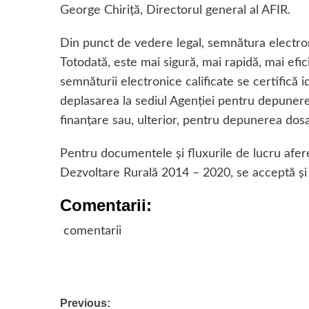
George Chiriţă, Directorul general al AFIR.
Din punct de vedere legal, semnătura electron
Totodată, este mai sigură, mai rapidă, mai efici
semnăturii electronice calificate se certifică
deplasarea la sediul Agenţiei pentru depunere
finanţare sau, ulterior, pentru depunerea dosa
Pentru documentele şi fluxurile de lucru afer
Dezvoltare Rurală 2014 – 2020, se acceptă şi 
Comentarii:
comentarii
Post
Previous: