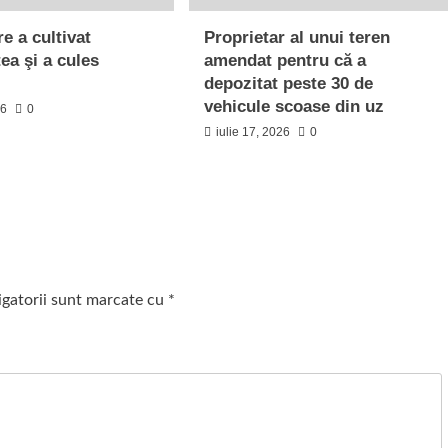
e a cultivat
Proprietar al unui teren
tea şi a cules
amendat pentru că a
depozitat peste 30 de
vehicule scoase din uz
26
0
iulie 17, 2026
0
igatorii sunt marcate cu
*