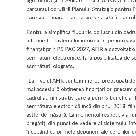
agricultură şi dezvoltare rurală. Această deciz
parcursul derulării Planului Strategic pentru
care va demara în acest an, se arată în cadru
Pentru a simplifica fluxurile de lucru din cad
intermediul sistemului informatic, pe întreaga
finanţat prin PS PAC 2027, AFIR a dezvoltat o 
semnăturii electronice, fără posibilitatea de 
semnăturii olografe.
„La nivelul AFIR suntem mereu preocupaţi de si
mai accesibilă obţinerea finanţărilor, precum 
cadrul administrativ care a permis beneficiari
semnătura electronică încă din anul 2018, fiin
astfel de măsură. La momentul respectiv a fun
pregătiţi din punct de vedere al sistemului in
începând cu primele depunerii ale cererilor d