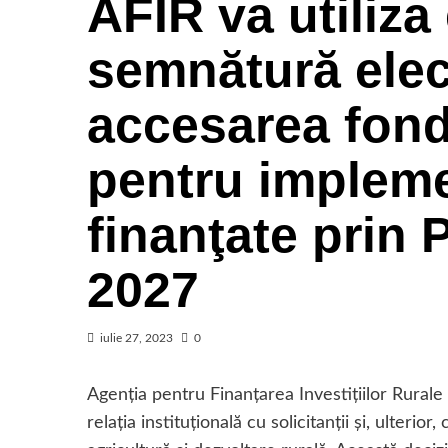
AFIR va utiliza
semnătură elec
accesarea fond
pentru impleme
finanţate prin
2027
iulie 27, 2023
0
Agenţia pentru Finanţarea Investiţiilor Rurale 
relaţia instituţională cu solicitanţii şi, ulter