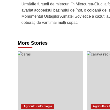
Urmările furtunii de miercuri, în Miercurea-Ciuc: a f
navigation
avariat acoperișul bazinului de înot, o coloană de l
Monumentul Ostaşilor Armatei Sovietice a căzut, au
doborâți de vânt mai mulți copaci
More Stories
Agricultură/Ecologie
Agricultură