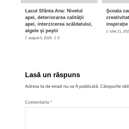
Lacul Sfânta Ana: Nivelul
Şcoala car
apei, deteriorarea calităţii
creativita
apei, interzicerea scăldatului,
inspiraţie
algele şi peştii
iulie 21, 20
august 5, 2026
0
Lasă un răspuns
Adresa ta de email nu va fi publicată.
Câmpurile obl
Comentariu
*