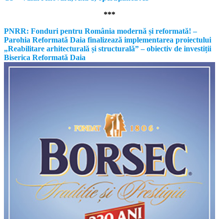
***
PNRR: Fonduri pentru România modernă și reformată! –
Parohia Reformată Daia finalizează implementarea proiectului
„Reabilitare arhitecturală și structurală” – obiectiv de investiții
Biserica Reformată Daia