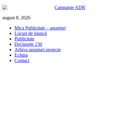
Skip
august 8, 2026
to
Mica Publicitate – anunțuri
content
Locuri de muncă
Publicitate
Declarație 230
Arhiva anunturi proiecte
Echipa
Contact