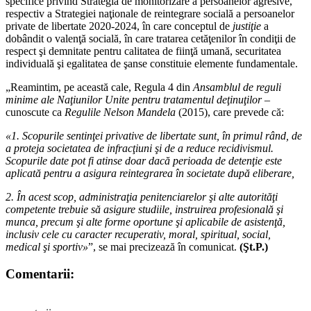
specifice privind Strategia de monitorizare a persoanelor agresive,
respectiv a Strategiei naţionale de reintegrare socială a persoanelor
private de libertate 2020-2024, în care conceptul de
justiţie
a
dobândit o valenţă socială, în care tratarea cetăţenilor în condiţii de
respect şi demnitate pentru calitatea de fiinţă umană, securitatea
individuală şi egalitatea de şanse constituie elemente fundamentale.
„Reamintim, pe această cale, Regula 4 din
Ansamblul de reguli
minime ale Naţiunilor Unite pentru tratamentul deţinuţilor
–
cunoscute ca
Regulile Nelson Mandela
(2015), care prevede că:
«1. Scopurile sentinţei privative de libertate sunt, în primul rând, de
a proteja societatea de infracţiuni şi de a reduce recidivismul.
Scopurile date pot fi atinse doar dacă perioada de detenţie este
aplicată pentru a asigura reintegrarea în societate după eliberare,
2. În acest scop, administraţia penitenciarelor şi alte autorităţi
competente trebuie să asigure studiile, instruirea profesională şi
munca, precum şi alte forme oportune şi aplicabile de asistenţă,
inclusiv cele cu caracter recuperativ, moral, spiritual, social,
medical şi sportiv»
”, se mai precizează în comunicat.
(Şt.P.)
Comentarii: