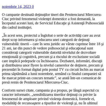
noiembrie 14, 2023
0
O campanie destinată deţinuţilor tineri din Penitenciarul Miercurea-
Ciuc privind fenomenul violenţei domestice a fost demarată, la
începutul acestei luni, de Serviciul Educaţie şi Asistenţă Psihosocială
din cadrul instituţiei.
„În acest sens, proiectul a înglobat o serie de activităţi care au avut
drept scop informarea şi educarea unei categorii de deţinuţi
vulnerabilă: tinerii – care în sens juridic au vârste cuprinse între 18 şi
21 ani, iar din punct de vedere psihosocial şi educaţional sunt
consideraţi categorii vulnerabile datorită nivelului de dezvoltare
emoţională şi cognitivă, precum şi a riscului de excluziune socială
care implică pedepsele cu închisoarea. Dezbateri, informări, discuţii
şi distribuirea unor flyere la nivelul camerelor de deţinere, precum şi
prezentări în format digital prin postul TV cu circuit închis au marcat
prima săptămână a lunii noiembrie, urmând ca finalul campaniei să
fie marcat printr-un concurs tematic”, se arată într-un comunicat de
presă remis de Penitenciarul Miercurea-Ciuc
.
Conform sursei citate, campania şi-a propus, pe lângă aspectul cu
caracter informativ, „sensibilizarea tinerilor deţinuţi cu privire la
fenomenul de amploare privind violenţa domestică, formele ei,
modalităţi de recunoaştere a tipurilor de violenţă şi, nu în ultimul