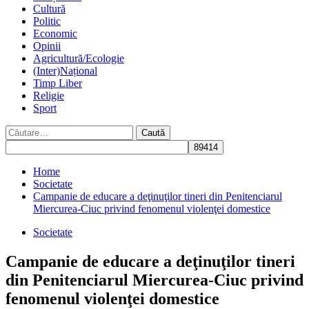
Cultură
Politic
Economic
Opinii
Agricultură/Ecologie
(Inter)Național
Timp Liber
Religie
Sport
Caută
după:
Home
Societate
Campanie de educare a deţinuţilor tineri din Penitenciarul
Miercurea-Ciuc privind fenomenul violenţei domestice
Societate
Campanie de educare a deţinuţilor tineri
din Penitenciarul Miercurea-Ciuc privind
fenomenul violenţei domestice