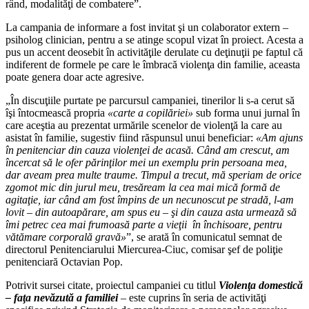
rând, modalităţi de combatere”.
La campania de informare a fost invitat şi un colaborator extern –
psiholog clinician, pentru a se atinge scopul vizat în proiect. Acesta a
pus un accent deosebit în activităţile derulate cu deţinuţii pe faptul că
indiferent de formele pe care le îmbracă violenţa din familie, aceasta
poate genera doar acte agresive.
„În discuţiile purtate pe parcursul campaniei, tinerilor li s-a cerut să
îşi întocmească propria
«carte a copilăriei»
sub forma unui jurnal în
care aceştia au prezentat urmările scenelor de violenţă la care au
asistat în familie, sugestiv fiind răspunsul unui beneficiar:
«Am ajuns
în penitenciar din cauza violenţei de acasă. Când am crescut, am
încercat să le ofer părinţilor mei un exemplu prin persoana mea,
dar aveam prea multe traume. Timpul a trecut, mă speriam de orice
zgomot mic din jurul meu, tresăream la cea mai mică formă de
agitaţie, iar când am fost împins de un necunoscut pe stradă, l-am
lovit – din autoapărare, am spus eu – şi din cauza asta urmează să
îmi petrec cea mai frumoasă parte a vieţii în închisoare, pentru
vătămare corporală gravă»
”, se arată în comunicatul semnat de
directorul Penitenciarului Miercurea-Ciuc, comisar şef de poliţie
penitenciară Octavian Pop.
Potrivit sursei citate, proiectul campaniei cu titlul
Violenţa domestică
– faţa nevăzută a familiei
– este cuprins în seria de activităţi