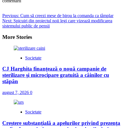
comentarii
Post
Previous:
Cum să creezi mese de birou la comanda ca tâmplar
Next:
Spicuiri din proiectul noii legi care vizează modificarea
navigation
sistemului public de pensii
More Stories
Societate
CJ Harghita finanţează o nouă campanie de
sterilizare şi microcipare gratuită a câinilor cu
stăpân
august 7, 2026
0
Societate
Creştere substanţială a apelurilor privind prezenţa