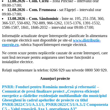
12.08.2026 – Com. Ciceu
– zona Piricske – intervalul orar
09:00-17:00;
12.08.2026 – Com. Frumoasa
- sat Făgețel – intervalul orar
09:00-17:00;
13.08.2026 – Com. Sândominic
- între nr. 195, 251-358, 360,
366-537, 550-692, 792-889, 966-1262, 1315-1376, 1391-1532,
1586-1587, 1841, 1846-2032 – intervalul orar 09:00-17:00;
Informațiile actualizate despre întreruperile planificate în alimentarea
cu energie electrică sunt disponibile pe site-ul
www.distributie-
energie.ro
, rubrica Suport/Întreruperi energie electrică.
Ne cerem scuze pentru neplăcerile cauzate de aceste întreruperi, care
sunt însă necesare pentru asigurarea unei bune funcționări a
instalațiilor electrice.
Relații suplimentare la tel
efon: 0266 929 sau telverde 0800 500 929.
Anunțuri proiecte
PNRR: Fonduri pentru România modernă şi reformată! –
Comunicat de presă finalizare proiect „Creşterea eficienţei
energetice a clădirilor rezidenţiale multifamiliale din municipiul
Gheorgheni în cadrul apelurilor de proiecte cu titlul
PNRR/2022/C5/1/A.3.1/1, PNRR/2022/C5/1/A.3./2 Componenta
C5 – Valul renovării, Axa 1, operaţiunea A3”