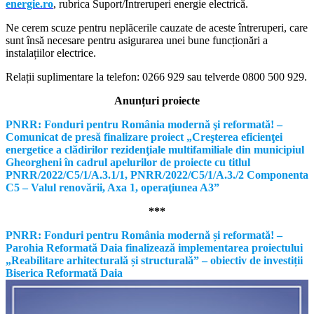
energie.ro
, rubrica Suport/Întreruperi energie electrică.
Ne cerem scuze pentru neplăcerile cauzate de aceste întreruperi, care
sunt însă necesare pentru asigurarea unei bune funcționări a
instalațiilor electrice.
Relații suplimentare la tel
efon: 0266 929 sau telverde 0800 500 929.
Anunțuri proiecte
PNRR: Fonduri pentru România modernă şi reformată! –
Comunicat de presă finalizare proiect „Creşterea eficienţei
energetice a clădirilor rezidenţiale multifamiliale din municipiul
Gheorgheni în cadrul apelurilor de proiecte cu titlul
PNRR/2022/C5/1/A.3.1/1, PNRR/2022/C5/1/A.3./2 Componenta
C5 – Valul renovării, Axa 1, operaţiunea A3”
***
PNRR: Fonduri pentru România modernă și reformată! –
Parohia Reformată Daia finalizează implementarea proiectului
„Reabilitare arhitecturală și structurală” – obiectiv de investiții
Biserica Reformată Daia