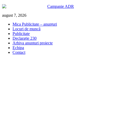
Skip
august 7, 2026
to
Mica Publicitate – anunțuri
content
Locuri de muncă
Publicitate
Declarație 230
Arhiva anunturi proiecte
Echipa
Contact