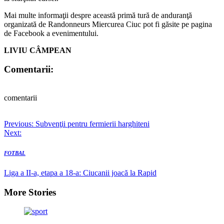
Mai multe informaţii despre această primă tură de anduranţă
organizată de Randonneurs Miercurea Ciuc pot fi găsite pe pagina
de Facebook a evenimentului.
LIVIU CÂMPEAN
Comentarii:
comentarii
Post
Previous:
Subvenţii pentru fermierii harghiteni
Next:
navigation
FOTBAL
Liga a II-a, etapa a 18-a: Ciucanii joacă la Rapid
More Stories