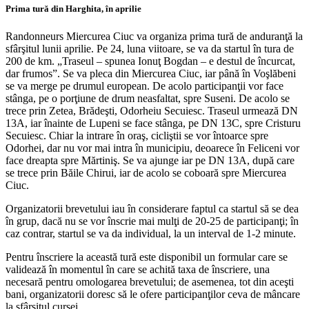
Prima tură din Harghita, în aprilie
Randonneurs Miercurea Ciuc va organiza prima tură de anduranţă la
sfârşitul lunii aprilie. Pe 24, luna viitoare, se va da startul în tura de
200 de km. „Traseul – spunea Ionuţ Bogdan – e destul de încurcat,
dar frumos”. Se va pleca din Miercurea Ciuc, iar până în Voşlăbeni
se va merge pe drumul european. De acolo participanţii vor face
stânga, pe o porţiune de drum neasfaltat, spre Suseni. De acolo se
trece prin Zetea, Brădeşti, Odorheiu Secuiesc. Traseul urmează DN
13A, iar înainte de Lupeni se face stânga, pe DN 13C, spre Cristuru
Secuiesc. Chiar la intrare în oraş, cicliştii se vor întoarce spre
Odorhei, dar nu vor mai intra în municipiu, deoarece în Feliceni vor
face dreapta spre Mărtiniş. Se va ajunge iar pe DN 13A, după care
se trece prin Băile Chirui, iar de acolo se coboară spre Miercurea
Ciuc.
Organizatorii brevetului iau în considerare faptul ca startul să se dea
în grup, dacă nu se vor înscrie mai mulţi de 20-25 de participanţi; în
caz contrar, startul se va da individual, la un interval de 1-2 minute.
Pentru înscriere la această tură este disponibil un formular care se
validează în momentul în care se achită taxa de înscriere, una
necesară pentru omologarea brevetului; de asemenea, tot din aceşti
bani, organizatorii doresc să le ofere participanţilor ceva de mâncare
la sfârşitul cursei.