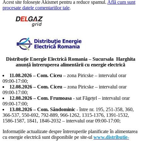
Acest site folosește Akismet pentru a reduce spamul.
Află cum sunt
procesate datele comentariilor tale
.
Distribuție Energie Electrică Romania – Sucursala Harghita
anunță întreruperea alimentării cu energie electrică
11.08.2026 – Com. Ciceu
– zona Piricske – intervalul orar
09:00-17:00;
12.08.2026 – Com. Ciceu
– zona Piricske – intervalul orar
09:00-17:00;
12.08.2026 – Com. Frumoasa
- sat Făgețel – intervalul orar
09:00-17:00;
13.08.2026 – Com. Sândominic
- între nr. 195, 251-358, 360,
366-537, 550-692, 792-889, 966-1262, 1315-1376, 1391-1532,
1586-1587, 1841, 1846-2032 – intervalul orar 09:00-17:00;
Informațiile actualizate despre întreruperile planificate în alimentarea
cu energie electrică sunt disponibile pe site-ul
www.distributie-