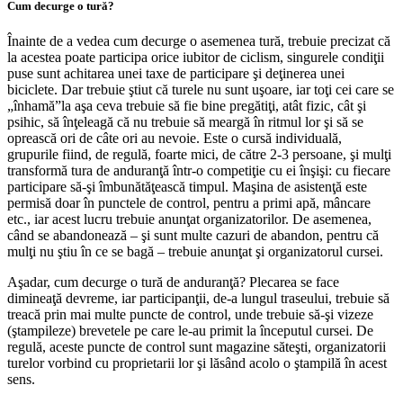
Cum decurge o tură?
Înainte de a vedea cum decurge o asemenea tură, trebuie precizat că
la acestea poate participa orice iubitor de ciclism, singurele condiţii
puse sunt achitarea unei taxe de participare şi deţinerea unei
biciclete. Dar trebuie ştiut că turele nu sunt uşoare, iar toţi cei care se
„înhamă”la aşa ceva trebuie să fie bine pregătiţi, atât fizic, cât şi
psihic, să înţeleagă că nu trebuie să meargă în ritmul lor şi să se
oprească ori de câte ori au nevoie. Este o cursă individuală,
grupurile fiind, de regulă, foarte mici, de către 2-3 persoane, şi mulţi
transformă tura de anduranţă într-o competiţie cu ei înşişi: cu fiecare
participare să-şi îmbunătăţească timpul. Maşina de asistenţă este
permisă doar în punctele de control, pentru a primi apă, mâncare
etc., iar acest lucru trebuie anunţat organizatorilor. De asemenea,
când se abandonează – şi sunt multe cazuri de abandon, pentru că
mulţi nu ştiu în ce se bagă – trebuie anunţat şi organizatorul cursei.
Aşadar, cum decurge o tură de anduranţă? Plecarea se face
dimineaţă devreme, iar participanţii, de-a lungul traseului, trebuie să
treacă prin mai multe puncte de control, unde trebuie să-şi vizeze
(ştampileze) brevetele pe care le-au primit la începutul cursei. De
regulă, aceste puncte de control sunt magazine săteşti, organizatorii
turelor vorbind cu proprietarii lor şi lăsând acolo o ştampilă în acest
sens.