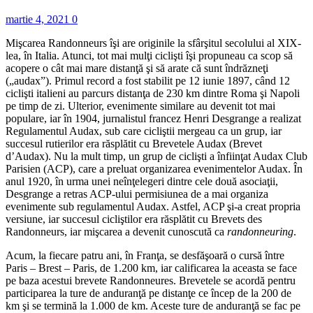
martie 4, 2021
0
Mişcarea Randonneurs îşi are originile la sfârşitul secolului al XIX-
lea, în Italia. Atunci, tot mai mulţi ciclişti îşi propuneau ca scop să
acopere o cât mai mare distanţă şi să arate că sunt îndrăzneţi
(„audax”). Primul record a fost stabilit pe 12 iunie 1897, când 12
ciclişti italieni au parcurs distanţa de 230 km dintre Roma şi Napoli
pe timp de zi. Ulterior, evenimente similare au devenit tot mai
populare, iar în 1904, jurnalistul francez Henri Desgrange a realizat
Regulamentul Audax, sub care cicliştii mergeau ca un grup, iar
succesul rutierilor era răsplătit cu Brevetele Audax (Brevet
d’Audax). Nu la mult timp, un grup de ciclişti a înfiinţat Audax Club
Parisien (ACP), care a preluat organizarea evenimentelor Audax. În
anul 1920, în urma unei neînţelegeri dintre cele două asociaţii,
Desgrange a retras ACP-ului permisiunea de a mai organiza
evenimente sub regulamentul Audax. Astfel, ACP şi-a creat propria
versiune, iar succesul cicliştilor era răsplătit cu Brevets des
Randonneurs, iar mişcarea a devenit cunoscută ca
randonneuring
.
Acum, la fiecare patru ani, în Franţa, se desfăşoară o cursă între
Paris – Brest – Paris, de 1.200 km, iar calificarea la aceasta se face
pe baza acestui brevete Randonneures. Brevetele se acordă pentru
participarea la ture de anduranţă pe distanţe ce încep de la 200 de
km şi se termină la 1.000 de km. Aceste ture de anduranţă se fac pe