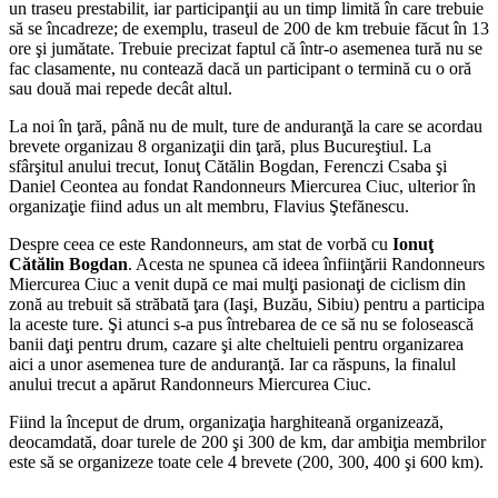
un traseu prestabilit, iar participanţii au un timp limită în care trebuie
să se încadreze; de exemplu, traseul de 200 de km trebuie făcut în 13
ore şi jumătate. Trebuie precizat faptul că într-o asemenea tură nu se
fac clasamente, nu contează dacă un participant o termină cu o oră
sau două mai repede decât altul.
La noi în ţară, până nu de mult, ture de anduranţă la care se acordau
brevete organizau 8 organizaţii din ţară, plus Bucureştiul. La
sfârşitul anului trecut, Ionuţ Cătălin Bogdan, Ferenczi Csaba şi
Daniel Ceontea au fondat Randonneurs Miercurea Ciuc, ulterior în
organizaţie fiind adus un alt membru, Flavius Ştefănescu.
Despre ceea ce este Randonneurs, am stat de vorbă cu
Ionuţ
Cătălin Bogdan
. Acesta ne spunea că ideea înfiinţării Randonneurs
Miercurea Ciuc a venit după ce mai mulţi pasionaţi de ciclism din
zonă au trebuit să străbată ţara (Iaşi, Buzău, Sibiu) pentru a participa
la aceste ture. Şi atunci s-a pus întrebarea de ce să nu se folosească
banii daţi pentru drum, cazare şi alte cheltuieli pentru organizarea
aici a unor asemenea ture de anduranţă. Iar ca răspuns, la finalul
anului trecut a apărut Randonneurs Miercurea Ciuc.
Fiind la început de drum, organizaţia harghiteană organizează,
deocamdată, doar turele de 200 şi 300 de km, dar ambiţia membrilor
este să se organizeze toate cele 4 brevete (200, 300, 400 şi 600 km).