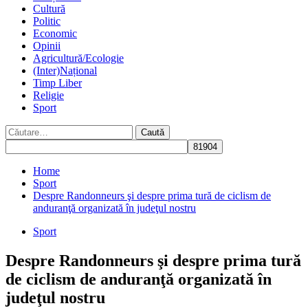
Cultură
Politic
Economic
Opinii
Agricultură/Ecologie
(Inter)Național
Timp Liber
Religie
Sport
Caută
după:
Home
Sport
Despre Randonneurs şi despre prima tură de ciclism de
anduranţă organizată în judeţul nostru
Sport
Despre Randonneurs şi despre prima tură
de ciclism de anduranţă organizată în
judeţul nostru