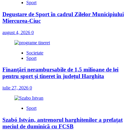
Sport
Degustare de Sport în cadrul Zilelor Municipiului
Miercurea-Ciuc
august 4, 2026
0
Societate
Sport
Finanţări nerambursabile de 1,5 milioane de lei
pentru sport şi tineret în judeţul Harghita
iulie 27, 2026
0
Sport
Szabó István, antrenorul harghitenilor a prefațat
meciul de duminică cu FCSB