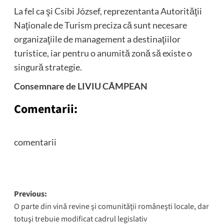
La fel ca şi Csibi József, reprezentanta Autorităţii
Naţionale de Turism preciza că sunt necesare
organizaţiile de management a destinaţiilor
turistice, iar pentru o anumită zonă să existe o
singură strategie.
Consemnare de LIVIU CÂMPEAN
Comentarii:
comentarii
Post
Previous:
O parte din vină revine şi comunităţii româneşti locale, dar
navigation
totuşi trebuie modificat cadrul legislativ