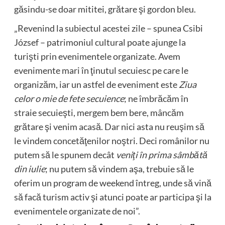
găsindu-se doar mititei, grătare şi gordon bleu.
„Revenind la subiectul acestei zile – spunea Csibi
József – patrimoniul cultural poate ajunge la
turişti prin evenimentele organizate. Avem
evenimente mari în ţinutul secuiesc pe care le
organizăm, iar un astfel de eveniment este
Ziua
celor o mie de fete secuience
; ne îmbrăcăm în
straie secuieşti, mergem bem bere, mâncăm
grătare şi venim acasă. Dar nici asta nu reuşim să
le vindem concetăţenilor noştri. Deci românilor nu
putem să le spunem decât
veniţi în prima sâmbătă
din iulie
; nu putem să vindem aşa, trebuie să le
oferim un program de weekend întreg, unde să vină
să facă turism activ şi atunci poate ar participa şi la
evenimentele organizate de noi”.