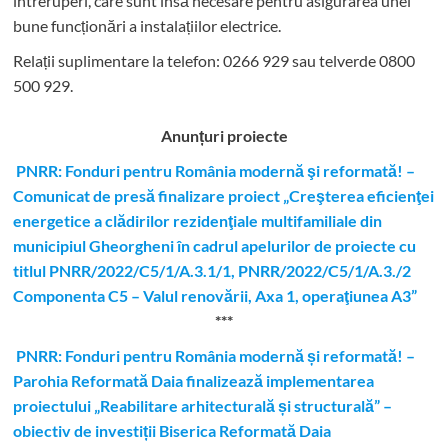
întreruperi, care sunt însă necesare pentru asigurarea unei
bune funcționări a instalațiilor electrice.
Relații suplimentare la tel
efon: 0266 929 sau telverde 0800
500 929.
Anunțuri proiecte
PNRR: Fonduri pentru România modernă şi reformată! –
Comunicat de presă finalizare proiect „Creşterea eficienţei
energetice a clădirilor rezidenţiale multifamiliale din
municipiul Gheorgheni în cadrul apelurilor de proiecte cu
titlul PNRR/2022/C5/1/A.3.1/1, PNRR/2022/C5/1/A.3./2
Componenta C5 – Valul renovării, Axa 1, operaţiunea A3”
***
PNRR: Fonduri pentru România modernă și reformată! –
Parohia Reformată Daia finalizează implementarea
proiectului „Reabilitare arhitecturală și structurală” –
obiectiv de investiții Biserica Reformată Daia