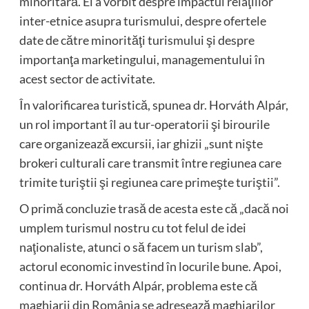
minoritară. El a vorbit despre impactul relaţiilor
inter-etnice asupra turismului, despre ofertele
date de către minorităţi turismului şi despre
importanţa marketingului, managementului în
acest sector de activitate.
În valorificarea turistică, spunea dr. Horváth Alpár,
un rol important îl au tur-operatorii şi birourile
care organizează excursii, iar ghizii „sunt nişte
brokeri culturali care transmit între regiunea care
trimite turiştii şi regiunea care primeşte turiştii”.
O primă concluzie trasă de acesta este că „dacă noi
umplem turismul nostru cu tot felul de idei
naţionaliste, atunci o să facem un turism slab”,
actorul economic investind în locurile bune. Apoi,
continua dr. Horváth Alpár, problema este că
maghiarii din România se adresează maghiarilor