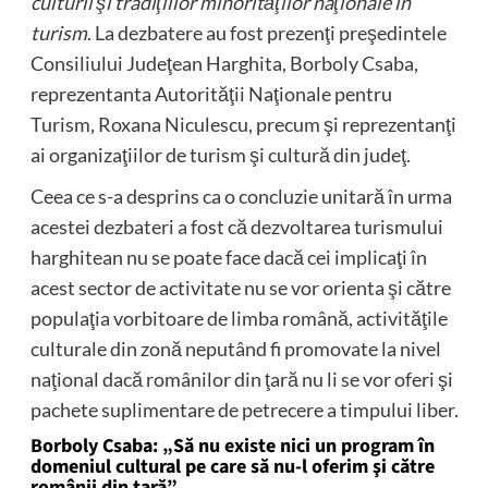
culturii şi tradiţiilor minorităţilor naţionale în
turism
. La dezbatere au fost prezenţi preşedintele
Consiliului Judeţean Harghita, Borboly Csaba,
reprezentanta Autorităţii Naţionale pentru
Turism, Roxana Niculescu, precum şi reprezentanţi
ai organizaţiilor de turism şi cultură din judeţ.
Ceea ce s-a desprins ca o concluzie unitară în urma
acestei dezbateri a fost că dezvoltarea turismului
harghitean nu se poate face dacă cei implicaţi în
acest sector de activitate nu se vor orienta şi către
populaţia vorbitoare de limba română, activităţile
culturale din zonă neputând fi promovate la nivel
naţional dacă românilor din ţară nu li se vor oferi şi
pachete suplimentare de petrecere a timpului liber.
Borboly Csaba: „Să nu existe nici un program în
domeniul cultural pe care să nu-l oferim şi către
românii din ţară”