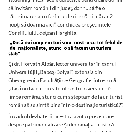
să invităm românii din judeţ, dar nu să fie o
răcoritoare sau o farfurie de ciorbă, ci măcar 2
nopţi să doarmă aici”, conchidea preşedintele
Consiliului Judeţean Harghita.
„Dacă noi umplem turismul nostru cu tot felul de
idei naţionaliste, atunci o să facem un turism
slab”
Şi dr. Horváth Alpár, lector universitar în cadrul
Universităţii „Babeş-Bolyai”, extensia din
Gheorgheni a Facultăţii de Geografie, întreba că
„dacă nu facem din site-ul nostru o versiune în
limba română, atunci cum aşteptăm de la un turist
român să se simtă bine într-o destinaţie turistică?”.
În cadrul dezbaterii, acesta a avut o prezentare
despre patrimonializare şi diplomaţia turistică