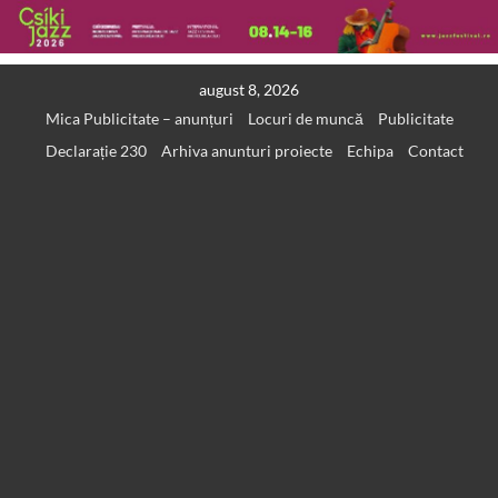
Skip
august 8, 2026
to
Mica Publicitate – anunțuri
Locuri de muncă
Publicitate
content
Declarație 230
Arhiva anunturi proiecte
Echipa
Contact