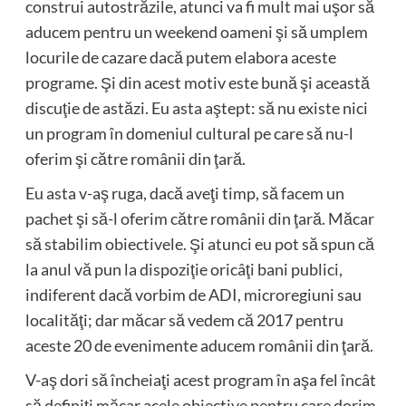
construi autostrăzile, atunci va fi mult mai uşor să
aducem pentru un weekend oameni şi să umplem
locurile de cazare dacă putem elabora aceste
programe. Şi din acest motiv este bună şi această
discuţie de astăzi. Eu asta aştept: să nu existe nici
un program în domeniul cultural pe care să nu-l
oferim şi către românii din ţară.
Eu asta v-aş ruga, dacă aveţi timp, să facem un
pachet şi să-l oferim către românii din ţară. Măcar
să stabilim obiectivele. Şi atunci eu pot să spun că
la anul vă pun la dispoziţie oricâţi bani publici,
indiferent dacă vorbim de ADI, microregiuni sau
localităţi; dar măcar să vedem că 2017 pentru
aceste 20 de evenimente aducem românii din ţară.
V-aş dori să încheiaţi acest program în aşa fel încât
să definiţi măcar acele obiective pentru care dorim