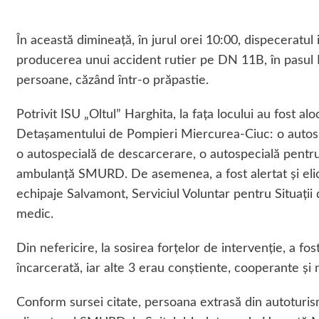
În această dimineaţă, în jurul orei 10:00, dispeceratul i
producerea unui accident rutier pe DN 11B, în pasul N
persoane, căzând într-o prăpastie.
Potrivit ISU „Oltul” Harghita, la faţa locului au fost a
Detaşamentului de Pompieri Miercurea-Ciuc: o autospe
o autospecială de descarcerare, o autospecială pentru 
ambulanţă SMURD. De asemenea, a fost alertat şi elic
echipaje Salvamont, Serviciul Voluntar pentru Situaţ
medic.
Din nefericire, la sosirea forţelor de intervenţie, a fo
încarcerată, iar alte 3 erau conştiente, cooperante şi 
Conform sursei citate, persoana extrasă din autoturism