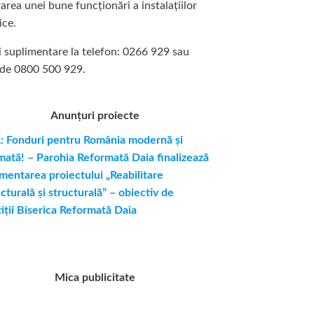
area unei bune funcționări a instalațiilor
ice.
i suplimentare la tel
efon: 0266 929 sau
rde 0800 500 929.
Anunțuri proiecte
 Fonduri pentru România modernă și
mată! – Parohia Reformată Daia finalizează
mentarea proiectului „Reabilitare
cturală și structurală” – obiectiv de
tiții Biserica Reformată Daia
Mica publicitate