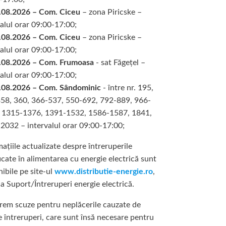
.08.2026 – Com. Ciceu
– zona Piricske –
valul orar 09:00-17:00;
.08.2026 – Com. Ciceu
– zona Piricske –
valul orar 09:00-17:00;
.08.2026 – Com. Frumoasa
- sat Făgețel –
valul orar 09:00-17:00;
.08.2026 – Com. Sândominic
- între nr. 195,
58, 360, 366-537, 550-692, 792-889, 966-
 1315-1376, 1391-1532, 1586-1587, 1841,
2032 – intervalul orar 09:00-17:00;
ațiile actualizate despre întreruperile
icate în alimentarea cu energie electrică sunt
ibile pe site-ul
www.distributie-energie.ro
,
a Suport/Întreruperi energie electrică.
rem scuze pentru neplăcerile cauzate de
e întreruperi, care sunt însă necesare pentru