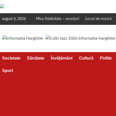
Skip
august 6, 2026
Mica Publicitate – anunțuri
Locuri de muncă
to
content
Societate
Sănătate
Învățământ
Cultură
Politic
Sport