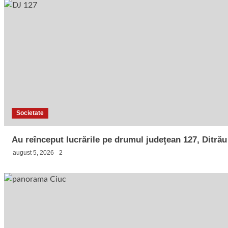
Societate
Au reînceput lucrările pe drumul judeţean 127, Ditrău
august 5, 2026
2