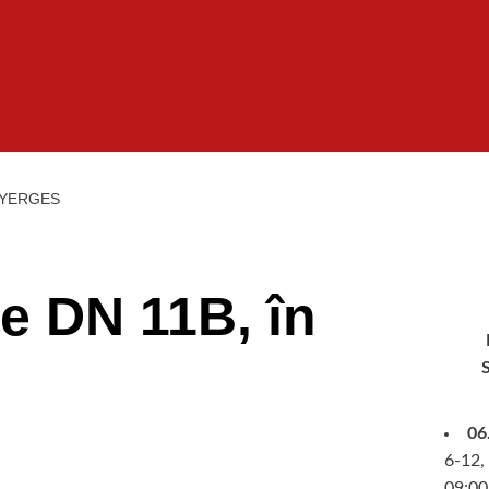
NYERGES
e DN 11B, în
06
6-12, 
09:00