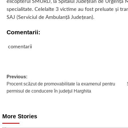
elicopterul SMURD, la Spitalul Județean de Urgență Mi
specialitate. Celelalte 3 victime au fost preluate și t
SAJ (Serviciul de Ambulanță Județean).
Comentarii:
comentarii
Previous:
Post
Procent scăzut de promovabilitate la examenul pentru
navigation
permisul de conducere în judeţul Harghita
More Stories