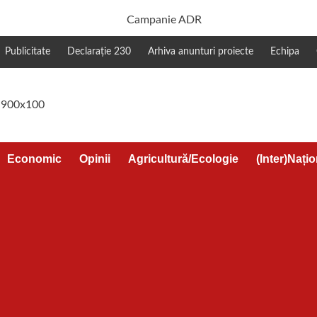
Publicitate
Declarație 230
Arhiva anunturi proiecte
Echipa
Economic
Opinii
Agricultură/Ecologie
(Inter)Națio