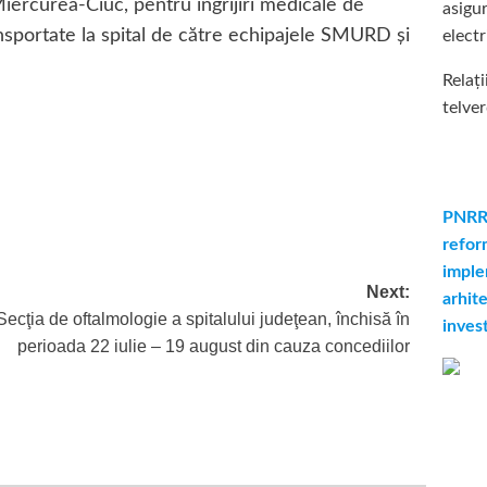
ercurea-Ciuc, pentru îngrijiri medicale de
asigur
ransportate la spital de către echipajele SMURD și
electr
Relați
telve
PNRR:
refor
imple
Next:
arhite
Secţia de oftalmologie a spitalului judeţean, închisă în
inves
perioada 22 iulie – 19 august din cauza concediilor