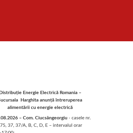
Distribuție Energie Electrică Romania –
Sucursala Harghita
anunță întreruperea
alimentării cu energie electrică
.08.2026 – Com. Ciucsângeorgiu
- casele nr.
75, 37, 37/A, B, C, D, E – intervalul orar
-17:00;