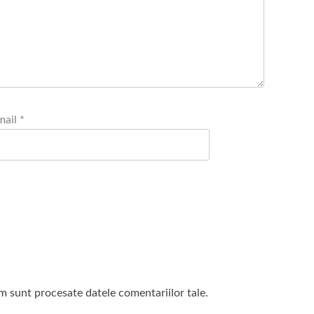
mail
*
m sunt procesate datele comentariilor tale
.