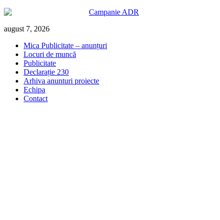
Skip
august 7, 2026
to
Mica Publicitate – anunțuri
content
Locuri de muncă
Publicitate
Declarație 230
Arhiva anunturi proiecte
Echipa
Contact