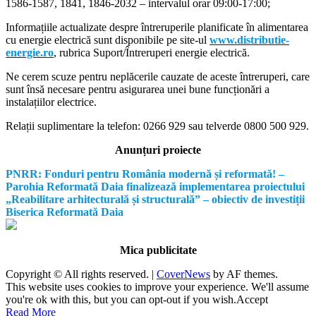
1586-1587, 1841, 1846-2032 – intervalul orar 09:00-17:00;
Informațiile actualizate despre întreruperile planificate în alimentarea
cu energie electrică sunt disponibile pe site-ul
www.distributie-
energie.ro
, rubrica Suport/Întreruperi energie electrică.
Ne cerem scuze pentru neplăcerile cauzate de aceste întreruperi, care
sunt însă necesare pentru asigurarea unei bune funcționări a
instalațiilor electrice.
Relații suplimentare la tel
efon: 0266 929 sau telverde 0800 500 929.
Anunțuri proiecte
PNRR: Fonduri pentru România modernă și reformată! –
Parohia Reformată Daia finalizează implementarea proiectului
„Reabilitare arhitecturală și structurală” – obiectiv de investiții
Biserica Reformată Daia
Mica publicitate
Copyright © All rights reserved.
|
CoverNews
by AF themes.
This website uses cookies to improve your experience. We'll assume
you're ok with this, but you can opt-out if you wish.
Accept
Read More