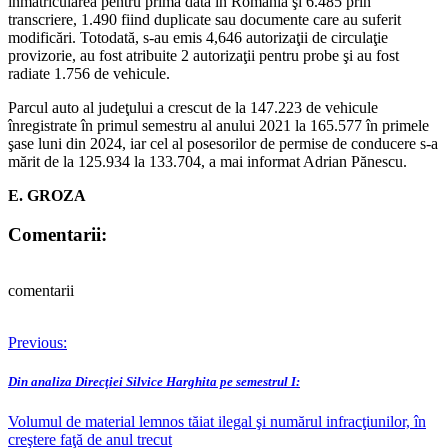
înmatricularea pentru prima data în România şi 6.485 prin
transcriere, 1.490 fiind duplicate sau documente care au suferit
modificări. Totodată, s-au emis 4,646 autorizaţii de circulaţie
provizorie, au fost atribuite 2 autorizaţii pentru probe şi au fost
radiate 1.756 de vehicule.
Parcul auto al judeţului a crescut de la 147.223 de vehicule
înregistrate în primul semestru al anului 2021 la 165.577 în primele
şase luni din 2024, iar cel al posesorilor de permise de conducere s-a
mărit de la 125.934 la 133.704, a mai informat Adrian Pănescu.
E.
GROZA
Comentarii:
comentarii
Post
Previous:
navigation
Din analiza Direcţiei Silvice Harghita pe semestrul I:
Volumul de material lemnos tăiat ilegal şi numărul infracţiunilor, în
creştere faţă de anul trecut