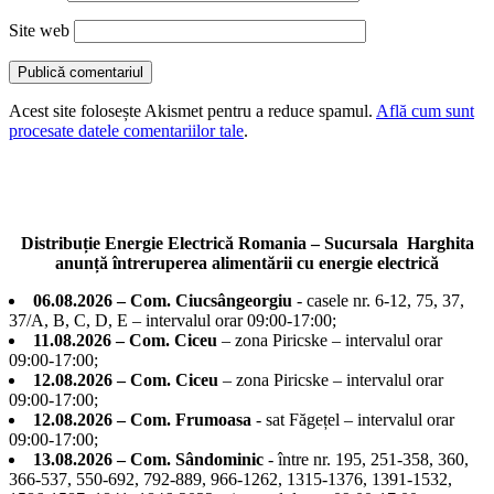
Site web
Acest site folosește Akismet pentru a reduce spamul.
Află cum sunt
procesate datele comentariilor tale
.
Distribuție Energie Electrică Romania – Sucursala Harghita
anunță întreruperea alimentării cu energie electrică
06.08.2026 – Com. Ciucsângeorgiu
- casele nr. 6-12, 75, 37,
37/A, B, C, D, E – intervalul orar 09:00-17:00;
11.08.2026 – Com. Ciceu
– zona Piricske – intervalul orar
09:00-17:00;
12.08.2026 – Com. Ciceu
– zona Piricske – intervalul orar
09:00-17:00;
12.08.2026 – Com. Frumoasa
- sat Făgețel – intervalul orar
09:00-17:00;
13.08.2026 – Com. Sândominic
- între nr. 195, 251-358, 360,
366-537, 550-692, 792-889, 966-1262, 1315-1376, 1391-1532,