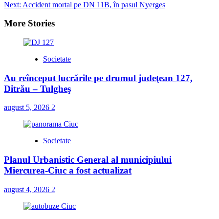
Next:
Accident mortal pe DN 11B, în pasul Nyerges
More Stories
Societate
Au reînceput lucrările pe drumul judeţean 127,
Ditrău – Tulgheş
august 5, 2026
2
Societate
Planul Urbanistic General al municipiului
Miercurea-Ciuc a fost actualizat
august 4, 2026
2