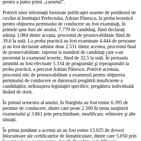
pentru a putea primi „carnetul”.
Potrivit unor informaţii furnizate publicaţiei noastre de purtătorul de
cuvânt al Instituţiei Prefectului, Adrian Pănescu, la proba teoretică
pentru obţinerea permisului de conducere au fost examinaţi, în
primele şase luni ale anului, 7.779 de candidaţi, fiind declaraţi
admişi 3.084 dintre aceştia, procentul de promovabilitate fiind de
39,6 la sută. La proba practică au fost examinate 4.444 de persoane
şi au fost declarate admise doar 2.531 dintre acestea, procentul final
de promovabilitate, raportat la numărul de candidaţi care s-au
prezentat la examenul teoretic, fiind de 32,5 la sută. În perioada
amintită au fost efectuate 5.334 de programări şi reprogramări la
proba practică, a precizat Adrian Pănescu. Potrivit acestuia,
procentul mic de promovabilitate a examenul pentru obţinerea
permisului de conducere se datorează pregătirii insuficiente a
candidaţilor, neînsuşirea legislaţiei specifice, pregătirea individuală
lăsând de dorit.
În primul semestru al anului, în Harghita au fost emise 6.395 de
permise de conducere, dintre care peste 2.500 în urma susţinerii
examenului şi 3.861 prin preschimbare, modificare, reînnoire şi alte
situaţii.
În prima jumătate a acestui an au fost emise 13.025 de dovezi
înlocuitoare ale certificatelor de înmatriculare, dintre care 5.050 prin