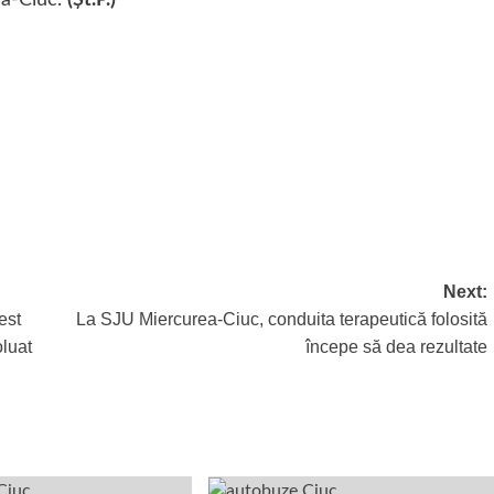
ea-Ciuc.
(Şt.P.)
Next:
est
La SJU Miercurea-Ciuc, conduita terapeutică folosită
oluat
începe să dea rezultate