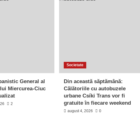
Societate
banistic General al
Din această săptămână:
lui Miercurea-Ciuc
Călătoriile cu autobuzele
ualizat
urbane Csíki Trans vor fi
gratuite în fiecare weekend
026
2
august 4, 2026
0