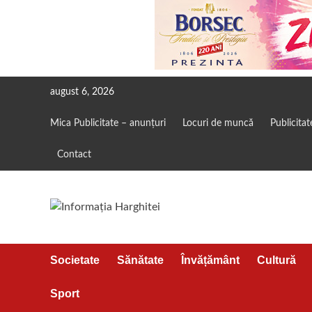
Skip
august 6, 2026
to
content
Mica Publicitate – anunțuri
Locuri de muncă
Publicitat
Contact
Societate
Sănătate
Învățământ
Cultură
Sport