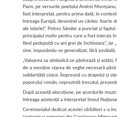
Pann, pe versurile poetului Andrei Mureşanu, şi
fost interpretat, pentru prima dată, în contex
întreaga Europă, devenind un cântec foarte dr
ale istoriei”. Petres Sándor a punctat şi faptul
principalul motiv pentru care a fost interzis 
fiind pedepsită cu ani grei de închisoare”, iar 
sine, impunându-se generalizat, fără şovăială,
„Valoarea sa simbolică se păstrează şi astăzi
de-a menţine starea de veghe necesară păstrării
solidarităţii civice. Împreună cu drapelul şi stem
poporului român, reprezintă trecutul, prezentul
După această alocuţiune, pe acordurile muzicii 
întreaga asistenţă a interpretat Imnul Naţiona
Ceremonialul dedicat acestei sărbători s-a înc