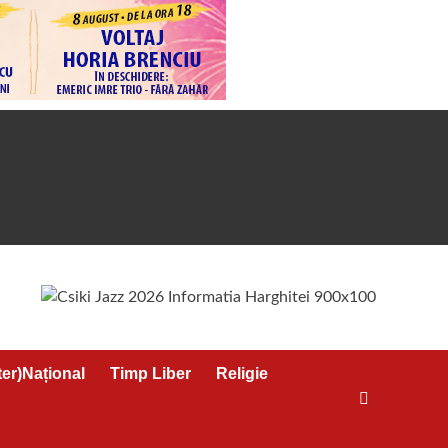
ter)Național
Timp Liber
Religie