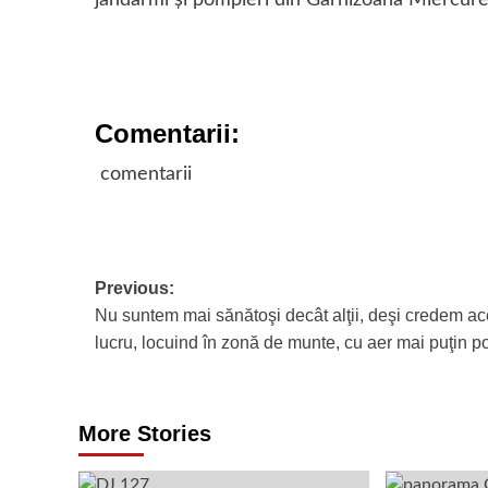
jandarmi şi pompieri din Garnizoana Miercur
Comentarii:
comentarii
Post
Previous:
Nu suntem mai sănătoşi decât alţii, deşi credem ac
navigation
lucru, locuind în zonă de munte, cu aer mai puţin p
More Stories