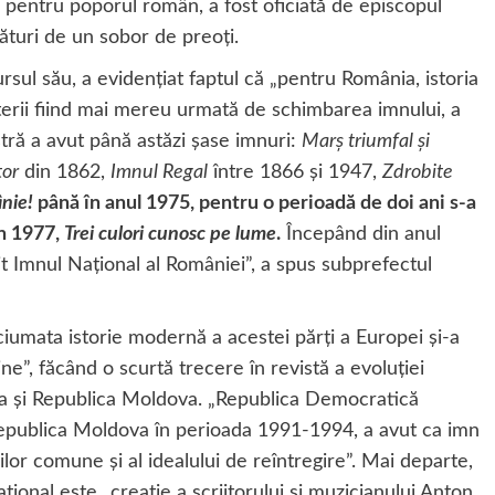
re pentru poporul român, a fost oficiată de episcopul
ături de un sobor de preoţi.
rsul său, a evidenţiat faptul că „pentru România, istoria
puterii fiind mai mereu urmată de schimbarea imnului, a
astră a avut până astăzi şase imnuri:
Marş triumfal şi
tor
din 1862,
Imnul Regal
între 1866 şi 1947,
Zdrobite
nie!
până în anul 1975, pentru o perioadă de doi ani s-a
in 1977,
Trei culori cunosc pe lume
.
Începând din anul
t Imnul Naţional al României”, a spus subprefectul
ciumata istorie modernă a acestei părţi a Europei şi-a
e”, făcând o scurtă trecere în revistă a evoluţiei
ina şi Republica Moldova. „Republica Democratică
epublica Moldova în perioada 1991-1994, a avut ca imn
nilor comune şi al idealului de reîntregire”. Mai departe,
ional este „creaţie a scriitorului şi muzicianului Anton