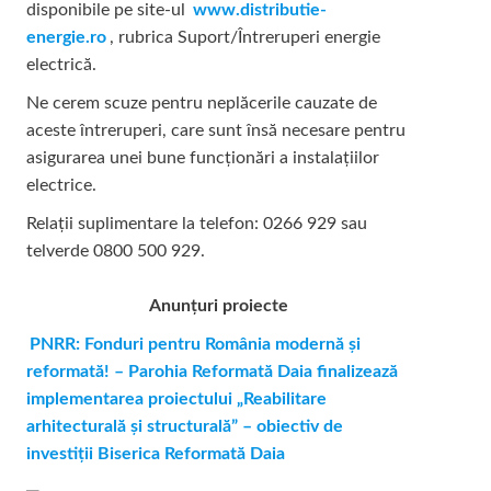
disponibile pe site-ul
www.distributie-
energie.ro
, rubrica Suport/Întreruperi energie
electrică.
Ne cerem scuze pentru neplăcerile cauzate de
aceste întreruperi, care sunt însă necesare pentru
asigurarea unei bune funcționări a instalațiilor
electrice.
Relații suplimentare la tel
efon: 0266 929 sau
telverde 0800 500 929.
Anunțuri proiecte
PNRR: Fonduri pentru România modernă și
reformată! – Parohia Reformată Daia finalizează
implementarea proiectului „Reabilitare
arhitecturală și structurală” – obiectiv de
investiții Biserica Reformată Daia