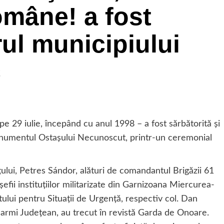
omâne! a fost
rul municipiului
c
pe 29 iulie, începând cu anul 1998 – a fost sărbătorită şi
onumentul Ostaşului Necunoscut, printr-un ceremonial
ţului, Petres Sándor, alături de comandantul Brigăzii 61
fii instituţiilor militarizate din Garnizoana Miercurea-
ului pentru Situaţii de Urgenţă, respectiv col. Dan
armi Judeţean, au trecut în revistă Garda de Onoare.