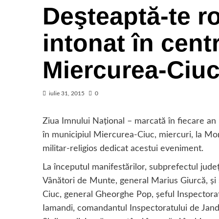
Deşteaptă-te r
intonat în cent
Miercurea-Ciu
iulie 31, 2015
0
Ziua Imnului Naţional – marcată în fiecare an 
în municipiul Miercurea-Ciuc, miercuri, la M
militar-religios dedicat acestui eveniment.
La începutul manifestărilor, subprefectul jude
Vânători de Munte, general Marius Giurcă, şi şe
Ciuc, general Gheorghe Pop, şeful Inspectorat
Iamandi, comandantul Inspectoratului de Jand