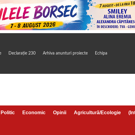
e
Declarație 230
Arhiva anunturi proiecte
Echipa
Politic
Economic
Opinii
Agricultură/Ecologie
(In