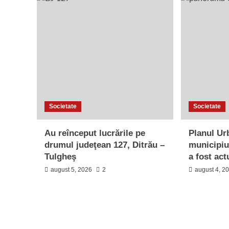
Societate
Societate
Au reînceput lucrările pe
Planul Ur
drumul judeţean 127, Ditrău –
municipiu
Tulgheş
a fost act
august 5, 2026
2
august 4, 2