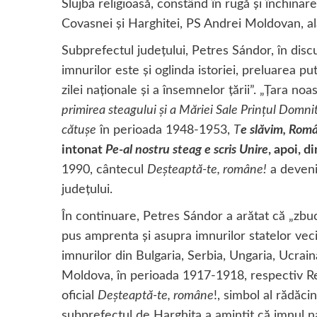
Slujba religioasă, constând în rugă şi închina
Covasnei şi Harghitei, PS Andrei Moldovan, al
Subprefectul judeţului, Petres Sándor, în discu
imnurilor este şi oglinda istoriei, preluarea 
zilei naţionale şi a însemnelor ţării”. „Ţara no
primirea steagului şi a Măriei Sale Prinţul Domni
cătuşe
în perioada 1948-1953,
T
e slăvim, Româ
intonat
Pe-al nostru steag e scris Unire
, apoi, d
1990, cântecul
Deşteaptă-te, române!
a deveni
judeţului.
În continuare, Petres Sándor a arătat că „zbu
pus amprenta şi asupra imnurilor statelor vecin
imnurilor din Bulgaria, Serbia, Ungaria, Ucra
Moldova, în perioada 1917-1918, respectiv R
oficial
Deşteaptă-te, române
!, simbol al rădăci
subprefectul de Harghita a amintit că imnul naţ