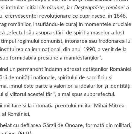
 intitulat iniţial
Un răsunet
, iar
Deşteaptă-te, române!
a
tul efervescenţei revoluţionare ce cuprinsese, în 1848,
ag românilor, insuflându-le curaj în momentele cruciale
 că „efectul său asupra stării de spirit a maselor a fost
în timpul regimului comunist, intonarea sau fredonarea lui
„instituirea ca imn naţional, din anul 1990, a venit de la
 sub formidabila presiune a manifestanţilor”.
, fiind un permanent îndemn adresat cetăţenilor României
 demnităţii naţionale, spiritului de sacrificiu şi
a, imnul este parte a valorilor, a idealurilor şi identităţii
 şi viitorul acestei ţări”, a mai spus subprefectul.
militare şi la intonaţia preotului militar Mihai Mitrea,
l al României.
heiat cu defilarea Gărzii de Onoare, formată din militari,