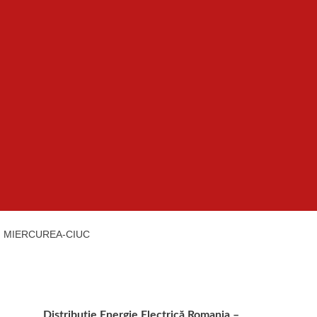
I MIERCUREA-CIUC
Distribuție Energie Electrică Romania –