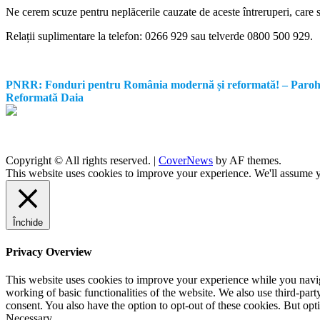
Ne cerem scuze pentru neplăcerile cauzate de aceste întreruperi, care su
Relații suplimentare la tel
efon: 0266 929 sau telverde 0800 500 929.
PNRR: Fonduri pentru România modernă și reformată! – Parohia Re
Reformată Daia
Copyright © All rights reserved.
|
CoverNews
by AF themes.
This website uses cookies to improve your experience. We'll assume yo
Închide
Privacy Overview
This website uses cookies to improve your experience while you navigat
working of basic functionalities of the website. We also use third-pa
consent. You also have the option to opt-out of these cookies. But op
Necessary