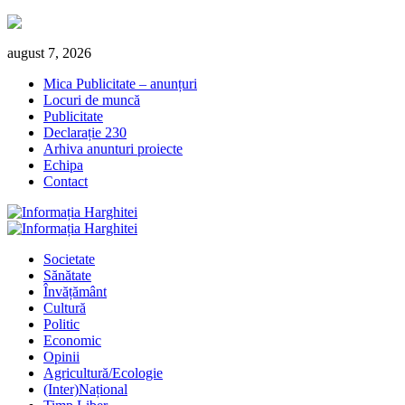
Skip
august 7, 2026
to
Mica Publicitate – anunțuri
content
Locuri de muncă
Publicitate
Declarație 230
Arhiva anunturi proiecte
Echipa
Contact
Primary
Menu
Societate
Sănătate
Învățământ
Cultură
Politic
Economic
Opinii
Agricultură/Ecologie
(Inter)Național