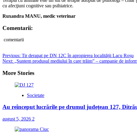
Terapia cu animale este un stil de terapie adoptat de psihologi – chiar ş
cu afecţiuni cognitive sau psihiatrice.
Ruxandra MANU, medic veterinar
Comentarii:
comentarii
Post
Previous:
Tir derapat pe DN 12C în apropierea localității Lacu Roșu
Next:
„Suntem produsul mediului în care trăim” – campanie de informar
navigation
More Stories
Societate
Au reînceput lucrările pe drumul judeţean 127, Ditră
august 5, 2026
2