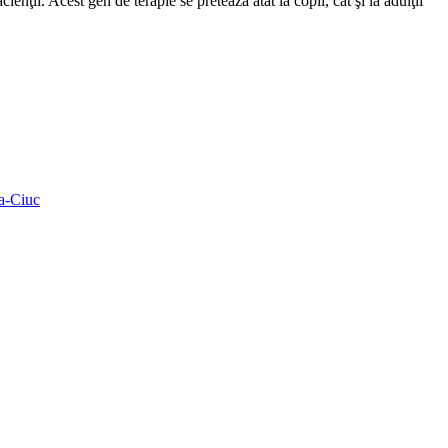
nţii. Acest gen de terapie se pretează atât la copii, cât şi la adulţii
ea-Ciuc