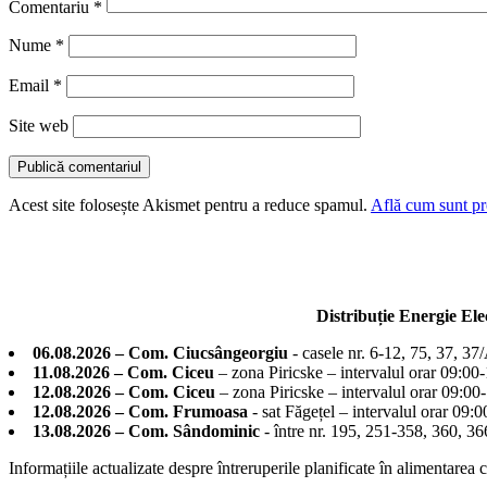
Comentariu
*
Nume
*
Email
*
Site web
Acest site folosește Akismet pentru a reduce spamul.
Află cum sunt pro
Distribuție Energie El
06.08.2026 – Com. Ciucsângeorgiu
- casele nr. 6-12, 75, 37, 37
11.08.2026 – Com. Ciceu
– zona Piricske – intervalul orar 09:00
12.08.2026 – Com. Ciceu
– zona Piricske – intervalul orar 09:00
12.08.2026 – Com. Frumoasa
- sat Făgețel – intervalul orar 09:
13.08.2026 – Com. Sândominic
- între nr. 195, 251-358, 360, 
Informațiile actualizate despre întreruperile planificate în alimentarea 