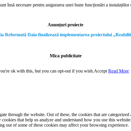
nt însă necesare pentru asigurarea unei bune funcționări a instalațiilor e
Anunțuri proiecte
formată Daia finalizează implementarea proiectului „Reabilitare a
Mica publicitate
u're ok with this, but you can opt-out if you wish.
Accept
Read More
e through the website. Out of these, the cookies that are categorized a
rty cookies that help us analyze and understand how you use this websit
ting out of some of these cookies may affect your browsing experience.