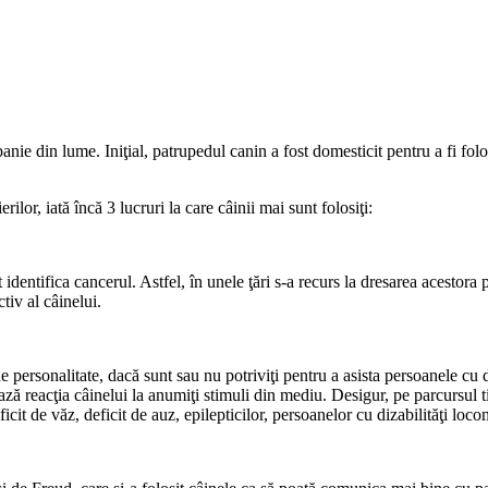
e din lume. Iniţial, patrupedul canin a fost domesticit pentru a fi folosi
ilor, iată încă 3 lucruri la care câinii mai sunt folosiţi:
 identifica cancerul. Astfel, în unele ţări s-a recurs la dresarea acestora 
tiv al câinelui.
 de personalitate, dacă sunt sau nu potriviţi pentru a asista persoanele cu 
ază reacţia câinelui la anumiţi stimuli din mediu. Desigur, pe parcursul ti
ficit de văz, deficit de auz, epilepticilor, persoanelor cu dizabilităţi loc