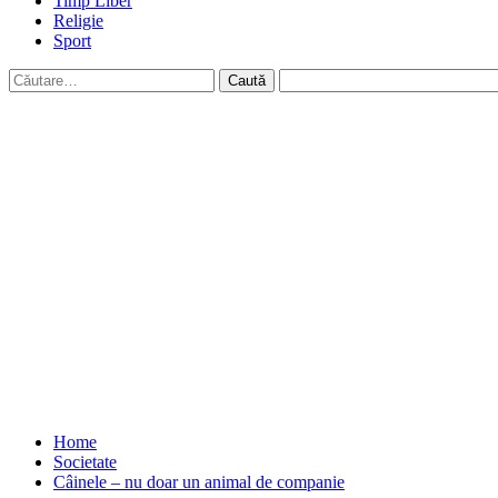
Timp Liber
Religie
Sport
Caută
după:
Home
Societate
Câinele – nu doar un animal de companie