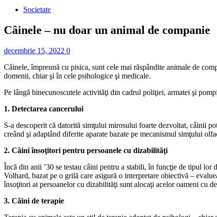
Societate
Câinele – nu doar un animal de companie
decembrie 15, 2022
0
Câinele, împreună cu pisica, sunt cele mai răspândite animale de compani
domenii, chiar şi în cele psihologice şi medicale.
Pe lângă binecunoscutele activităţi din cadrul poliţiei, armatei şi pompier
1. Detectarea cancerului
S-a descoperit că datorită simţului mirosului foarte dezvoltat, câinii pot
creând şi adaptând diferite aparate bazate pe mecanismul simţului olfac
2. Câini însoţitori pentru persoanele cu dizabilităţi
Încă din anii ’30 se testau câini pentru a stabili, în funcţie de tipul lor
Volhard, bazat pe o grilă care asigură o interpretare obiectivă – evalue
însoţitori ai persoanelor cu dizabilităţi sunt alocaţi acelor oameni cu de
3. Câini de terapie