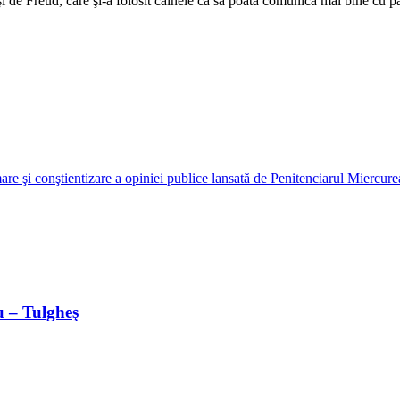
i de Freud, care şi-a folosit câinele ca să poată comunica mai bine cu pacie
e şi conştientizare a opiniei publice lansată de Penitenciarul Miercur
u – Tulgheş