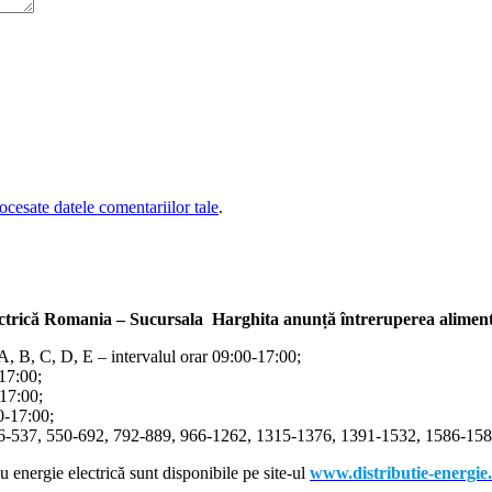
cesate datele comentariilor tale
.
ectrică Romania – Sucursala Harghita
anunță întreruperea alimentă
/A, B, C, D, E – intervalul orar 09:00-17:00;
-17:00;
-17:00;
00-17:00;
366-537, 550-692, 792-889, 966-1262, 1315-1376, 1391-1532, 1586-1587
cu energie electrică sunt disponibile pe site-ul
www.distributie-energie