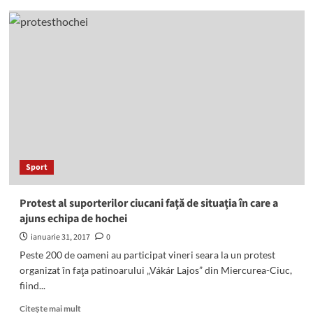
Musherii
şi
ai
lor
câini
nordici
au
fost
atracţia
principală
la
Băile
Sport
Tuşnad
Protest al suporterilor ciucani faţă de situaţia în care a
ajuns echipa de hochei
ianuarie 31, 2017
0
Peste 200 de oameni au participat vineri seara la un protest
organizat în faţa patinoarului „Vákár Lajos” din Miercurea-Ciuc,
fiind...
Read
Citește mai mult