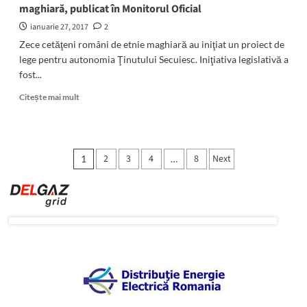
maghiară, publicat în Monitorul Oficial
ianuarie 27, 2017
2
Zece cetăţeni români de etnie maghiară au iniţiat un proiect de
lege pentru autonomia Ţinutului Secuiesc. Iniţiativa legislativă a
fost...
Read
Citește mai mult
more
about
Autonomia
Ţinutului
Paginație
2
3
4
8
Next
1
…
Secuiesc:
articole
proiect
de
lege
iniţiat
de
un
grup
de
harghiteni,
cetăţeni
români