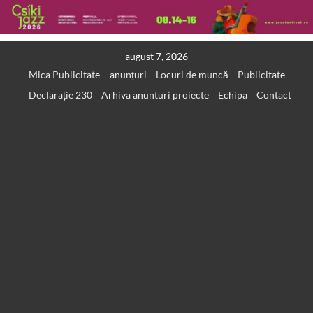
Skip
august 7, 2026
to
Mica Publicitate – anunțuri
Locuri de muncă
Publicitate
content
Declarație 230
Arhiva anunturi proiecte
Echipa
Contact