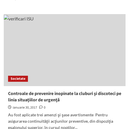
more
about
Protest
al
suporterilor
ciucani
faţă
de
situaţia
în
care
a
ajuns
echipa
Societate
de
hochei
Controale de prevenire inopinate la cluburi şi discoteci pe
linia situaţiilor de urgenţă
ianuarie 30, 2017
0
Au fost aplicate trei amenzi şi şase avertismente Pentru
asigurarea continuităţii acţiunilor preventive, din dispoziţia
eşalonului superior, în cursul nopţilor...