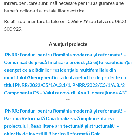
întreruperi, care sunt însă necesare pentru asigurarea unei
bune funcționări a instalațiilor electrice.
Relații suplimentare la tel
efon: 0266 929 sau telverde 0800
500 929.
Anunțuri proiecte
PNRR: Fonduri pentru România modernă şi reformată! –
Comunicat de presă finalizare proiect „Creşterea eficienţei
energetice a clădirilor rezidenţiale multifamiliale din
municipiul Gheorgheni în cadrul apelurilor de proiecte cu
titlul PNRR/2022/C5/1/A.3.1/1, PNRR/2022/C5/1/A.3./2
Componenta C5 – Valul renovării, Axa 1, operaţiunea A3”
***
PNRR: Fonduri pentru România modernă și reformată! –
Parohia Reformată Daia finalizează implementarea
proiectului „Reabilitare arhitecturală și structurală” –
obiectiv de investiții Biserica Reformată Daia