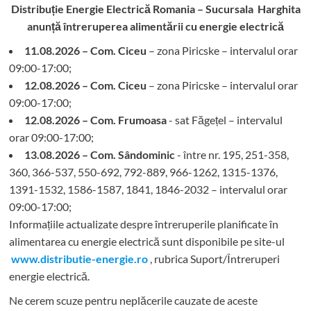
Distribuție Energie Electrică Romania – Sucursala Harghita
de
etnie
anunță întreruperea alimentării cu energie electrică
maghiară,
11.08.2026 – Com. Ciceu
publicat
– zona Piricske – intervalul orar
în
09:00-17:00;
Monitorul
12.08.2026 – Com. Ciceu
– zona Piricske – intervalul orar
Oficial
09:00-17:00;
12.08.2026 – Com. Frumoasa
- sat Făgețel – intervalul
orar 09:00-17:00;
13.08.2026 – Com. Sândominic
- între nr. 195, 251-358,
360, 366-537, 550-692, 792-889, 966-1262, 1315-1376,
1391-1532, 1586-1587, 1841, 1846-2032 – intervalul orar
09:00-17:00;
Informațiile actualizate despre întreruperile planificate în
alimentarea cu energie electrică sunt disponibile pe site-ul
www.distributie-energie.ro
, rubrica Suport/Întreruperi
energie electrică.
Ne cerem scuze pentru neplăcerile cauzate de aceste