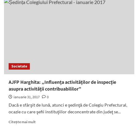
mărcii
de
bere
„Csíki
Sör”,
interzisă
Societate
AJFP Harghita: „Influenţa activităţilor de inspecţie
asupra activităţii contribuabililor”
ianuarie 31, 2017
0
Dacă e sfârşit de lună, atunci e şedinţă de Colegiu Prefectural,
ocazie cu care şefii instituţiilor deconcentrate din judeţ se...
Read
Citește mai mult
more
about