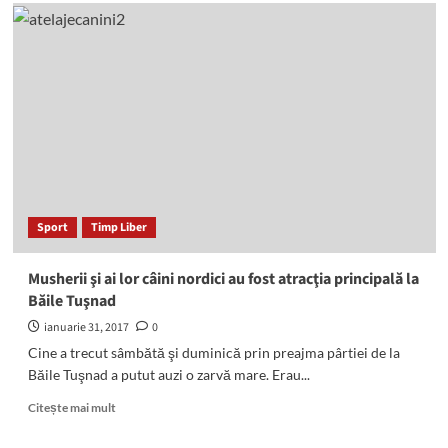
AJFP
Harghita:
„Influenţa
activităţilor
de
inspecţie
asupra
activităţii
contribuabililor”
Sport
Timp Liber
Musherii şi ai lor câini nordici au fost atracţia principală la
Băile Tuşnad
ianuarie 31, 2017
0
Cine a trecut sâmbătă şi duminică prin preajma pârtiei de la
Băile Tuşnad a putut auzi o zarvă mare. Erau...
Read
Citește mai mult
more
about