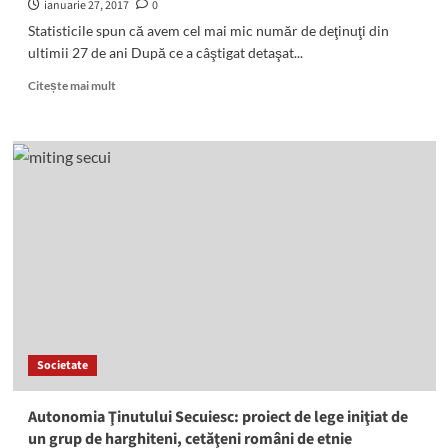
ianuarie 27, 2017
0
Statisticile spun că avem cel mai mic număr de deţinuţi din
ultimii 27 de ani După ce a câştigat detaşat...
Read
Citește mai mult
more
about
Iohannis
poate
câştiga
referendumul
cu
(numai)
2.300.381
de
voturi
favorabile
Societate
Autonomia Ţinutului Secuiesc: proiect de lege iniţiat de
un grup de harghiteni, cetăţeni români de etnie