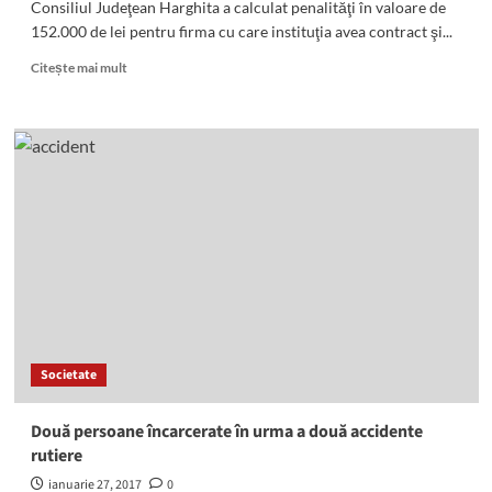
Consiliul Judeţean Harghita a calculat penalităţi în valoare de
152.000 de lei pentru firma cu care instituţia avea contract şi...
Read
Citește mai mult
more
about
Penalităţi
aplicate
firmei
care
a
efectuat
lucrări
de
întreţinere
pentru
asigurarea
mijloacelor
Societate
de
siguranţă
pe
Două persoane încarcerate în urma a două accidente
drumurile
rutiere
judeţene
ianuarie 27, 2017
0