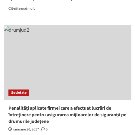
Read
Citește mai mult
more
about
Controale
de
prevenire
inopinate
la
cluburi
şi
discoteci
pe
linia
situaţiilor
de
Societate
urgenţă
Penalităţi aplicate firmei care a efectuat lucrări de
întreţinere pentru asigurarea mijloacelor de siguranţă pe
drumurile judeţene
ianuarie 30, 2017
0