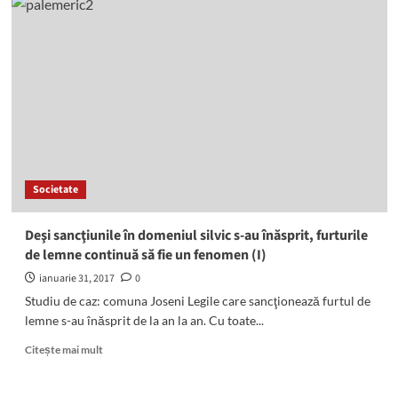
Societate
Deşi sancţiunile în domeniul silvic s-au înăsprit, furturile
de lemne continuă să fie un fenomen (I)
ianuarie 31, 2017
0
Studiu de caz: comuna Joseni Legile care sancţionează furtul de
lemne s-au înăsprit de la an la an. Cu toate...
Read
Citește mai mult
more
about
Deşi