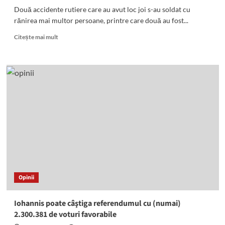
Două accidente rutiere care au avut loc joi s-au soldat cu
rănirea mai multor persoane, printre care două au fost...
Read
Citește mai mult
more
about
Două
persoane
încarcerate
în
urma
a
două
accidente
rutiere
Opinii
Iohannis poate câştiga referendumul cu (numai)
2.300.381 de voturi favorabile