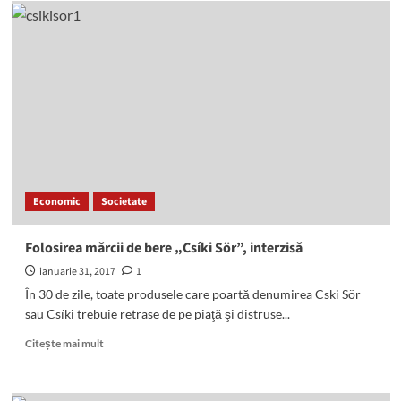
sancţiunile
în
domeniul
silvic
s-
au
înăsprit,
furturile
de
lemne
continuă
Economic
Societate
să
fie
un
Folosirea mărcii de bere „Csíki Sör”, interzisă
fenomen
ianuarie 31, 2017
1
(I)
În 30 de zile, toate produsele care poartă denumirea Cski Sör
sau Csíki trebuie retrase de pe piaţă şi distruse...
Read
Citește mai mult
more
about
Folosirea