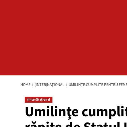
HOME
(INTER)NAȚIONAL
UMILINŢE CUMPLITE PENTRU FEME
(Inter)Național
Umilinţe cumpli