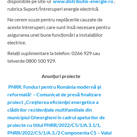
disponibile pe site-ul
www.distributie-energie.ro
,
rubrica Suport/Întreruperi energie electrică.
Ne cerem scuze pentru neplăcerile cauzate de
aceste întreruperi, care sunt însă necesare pentru
asigurarea unei bune funcționări a instalațiilor
electrice.
Relații suplimentare la tel
efon: 0266 929 sau
telverde 0800 500 929.
Anunțuri proiecte
PNRR: Fonduri pentru România modernă şi
reformată! – Comunicat de presă finalizare
proiect „Creşterea eficienţei energetice a
clădirilor rezidenţiale multifamiliale din
municipiul Gheorgheni în cadrul apelurilor de
proiecte cu titlul PNRR/2022/C5/1/A.3.1/1,
PNRR/2022/C5/1/A.3./2 Componenta C5 – Valul