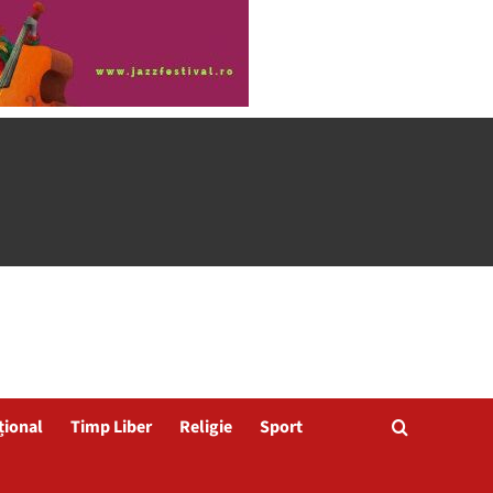
țional
Timp Liber
Religie
Sport