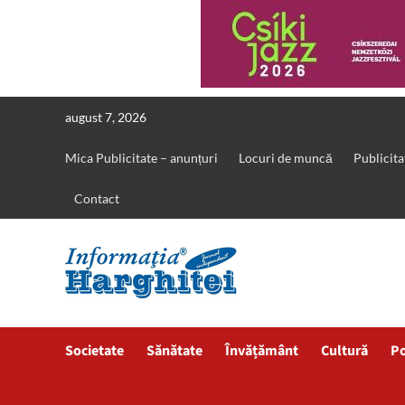
Skip
august 7, 2026
to
content
Mica Publicitate – anunțuri
Locuri de muncă
Publicita
Contact
Societate
Sănătate
Învățământ
Cultură
Po