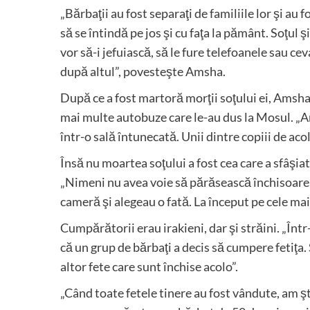
„Bărbaţii au fost separaţi de familiile lor şi au f
să se întindă pe jos şi cu faţa la pământ. Soţul
vor să-i jefuiască, să le fure telefoanele sau ce
după altul”, povesteşte Amsha.
După ce a fost martoră morţii soţului ei, Amsha 
mai multe autobuze care le-au dus la Mosul. „A
într-o sală întunecată. Unii dintre copiii de aco
Însă nu moartea soţului a fost cea care a sfâşiat-
„Nimeni nu avea voie să părăsească închisoarea 
cameră şi alegeau o fată. La început pe cele ma
Cumpărătorii erau irakieni, dar şi străini. „Într
că un grup de bărbaţi a decis să cumpere fetiţa. 
altor fete care sunt închise acolo”.
„Când toate fetele tinere au fost vândute, am ş