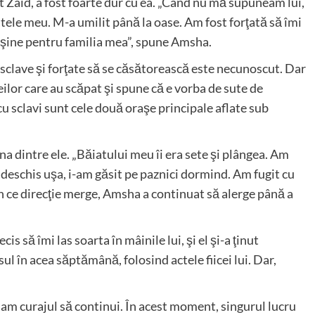
 Zaid, a fost foarte dur cu ea. „Când nu mă supuneam lui,
atele meu. M-a umilit până la oase. Am fost forţată să îmi
uşine pentru familia mea”, spune Amsha.
 sclave şi forţate să se căsătorească este necunoscut. Dar
lor care au scăpat şi spune că e vorba de sute de
u sclavi sunt cele două oraşe principale aflate sub
a dintre ele. „Băiatului meu îi era sete şi plângea. Am
deschis uşa, i-am găsit pe paznici dormind. Am fugit cu
în ce direcţie merge, Amsha a continuat să alerge până a
 să îmi las soarta în mâinile lui, şi el şi-a ţinut
ul în acea săptămână, folosind actele fiicei lui. Dar,
ai am curajul să continui. În acest moment, singurul lucru