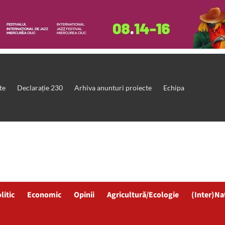
te
Declarație 230
Arhiva anunturi proiecte
Echipa
litic
Economic
Opinii
Agricultură/Ecologie
(Inter)Na