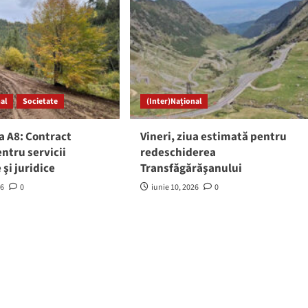
al
Societate
(Inter)Național
a A8: Contract
Vineri, ziua estimată pentru
entru servicii
redeschiderea
 şi juridice
Transfăgărăşanului
26
0
iunie 10, 2026
0