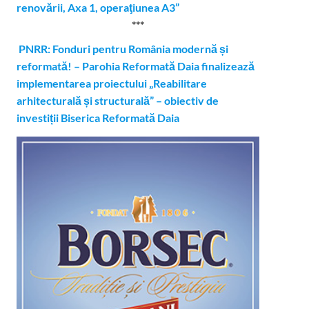
renovării, Axa 1, operaţiunea A3”
***
PNRR: Fonduri pentru România modernă și
reformată! – Parohia Reformată Daia finalizează
implementarea proiectului „Reabilitare
arhitecturală și structurală” – obiectiv de
investiții Biserica Reformată Daia