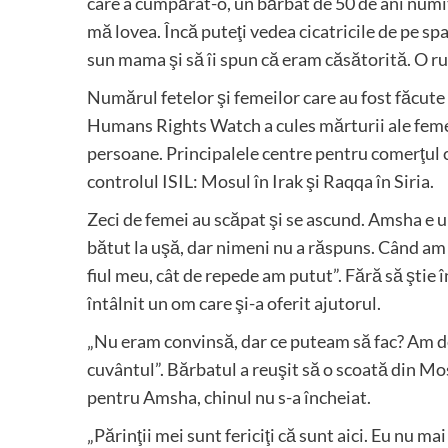
care a cumpărat-o, un bărbat de 50 de ani numit
mă lovea. Încă puteţi vedea cicatricile de pe sp
sun mama şi să îi spun că eram căsătorită. O r
Numărul fetelor şi femeilor care au fost făcute
Humans Rights Watch a cules mărturii ale femei
persoane. Principalele centre pentru comerţul c
controlul ISIL: Mosul în Irak şi Raqqa în Siria.
Zeci de femei au scăpat şi se ascund. Amsha e un
bătut la uşă, dar nimeni nu a răspuns. Când am 
fiul meu, cât de repede am putut”. Fără să ştie 
întâlnit un om care şi-a oferit ajutorul.
„Nu eram convinsă, dar ce puteam să fac? Am decis
cuvântul”. Bărbatul a reuşit să o scoată din Mos
pentru Amsha, chinul nu s-a încheiat.
„Părinţii mei sunt fericiţi că sunt aici. Eu nu m