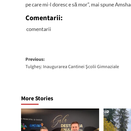
pe care mi-l doresc e să mor”, mai spune Amsha
Comentarii:
comentarii
Post
Previous:
Tulgheș: Inaugurarea Cantinei Şcolii Gimnaziale
navigation
More Stories