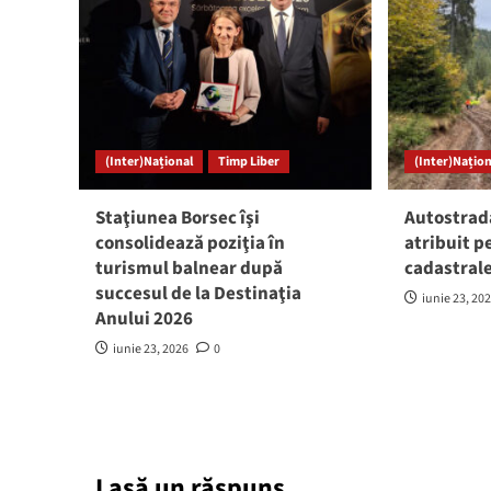
(Inter)Național
Timp Liber
(Inter)Națion
Staţiunea Borsec îşi
Autostrad
consolidează poziţia în
atribuit p
turismul balnear după
cadastrale
succesul de la Destinaţia
iunie 23, 20
Anului 2026
iunie 23, 2026
0
Lasă un răspuns