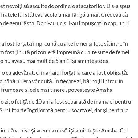
ost nevoiţi să asculte de ordinele atacatorilor. Li s-a spus
 şi fratele lui stăteau acolo umăr lângă umăr. Credeau că
va de genul ăsta. Dar i-au ucis. I-au împuşcat în cap, unul
a fost forţată împreună cu alte femei şi fete să intre în
m fost ţinută prizonieră împreună cu alte sute de femei
lo nu aveau mai mult de 5 ani”, îşi aminteşte ea.
o cu adevărat, ci mariajul forţat la care a fost obligată.
până nu era vândută. În fiecare zi, bărbaţii intrau în
i frumoase şi cele mai tinere”, povesteşte Amsha.
-o zi, o fetiţă de 10 ani a fost separată de mama ei pentru
Sunt foarte îngrijorată pentru soarta ei, dar şi pentru a
tiut că venise şi vremea mea”, îşi aminteşte Amsha. Cel