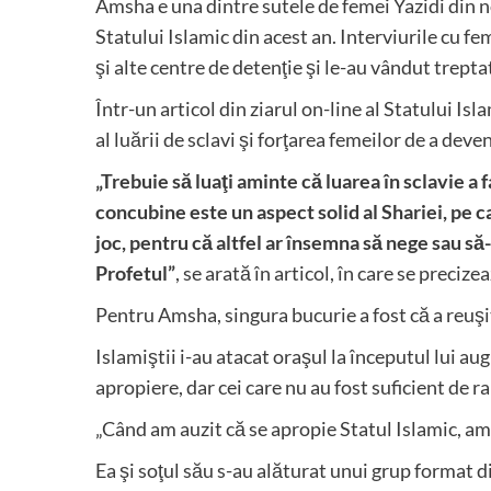
Amsha e una dintre sutele de femei Yazidi din n
Statului Islamic din acest an. Interviurile cu fe
şi alte centre de detenţie şi le-au vândut trepta
Într-un articol din ziarul on-line al Statului Isl
al luării de sclavi şi forţarea femeilor de a deve
„Trebuie să luaţi aminte că luarea în sclavie a 
concubine este un aspect solid al Shariei, pe c
joc, pentru că altfel ar însemna să nege sau să-
Profetul”
, se arată în articol, în care se preciz
Pentru Amsha, singura bucurie a fost că a reuşit 
Islamiştii i-au atacat oraşul la începutul lui au
apropiere, dar cei care nu au fost suficient de r
„Când am auzit că se apropie Statul Islamic, am 
Ea şi soţul său s-au alăturat unui grup format di