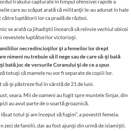
ordul Irakului capturate în timpul ofensivei rapide a
meile care au scăpat arată că militanţii le-au adunat în hale
t către luptătorii lor ca pradă de
război
.
amic se arată ca jihadiştii încearcă să reînvie vechiul obicei
ni nevestele luptătorilor victorioşi.
familiilor necredincioşilor şi a femeilor lor drept
are nimeni nu trebuie să îl nege sau de care să-şi bată
şi bată joc de versurile Coranului şi de ce a spus
ează totuşi că mamele nu vor fi separate de copiii lor.
să-şi păstreze fiul în vârstă de 21 de luni.
gust, seara. Mii de oameni au fugit spre muntele Sinjar, din
apizi au avut parte de o soartă groaznică.
lăsat totul şi am început să fugim”, a povestit femeia.
n zeci de familii, dar au fost ajunşi din urmă de islamişti.