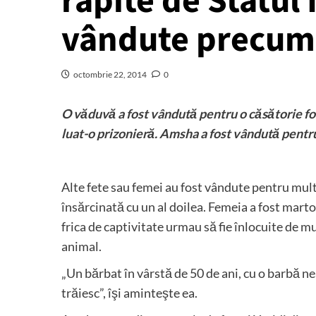
răpite de Statul 
vândute precum
octombrie 22, 2014
0
O văduvă a fost vândută pentru o căsătorie forţ
luat-o prizonieră. Amsha a fost vândută pentru
Alte fete sau femei au fost vândute pentru mult
însărcinată cu un al doilea. Femeia a fost marto
frica de captivitate urmau să fie înlocuite de m
animal.
„Un bărbat în vârstă de 50 de ani, cu o barbă n
trăiesc”, îşi aminteşte ea.