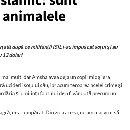
Islamic: sunt
 animalele
ată după ce militanţii ISIL i-au împuşcat soţul şi au
 12 dolari
 mai mult, dar Amsha avea deja un copil mic şi era
ră uciderii soţului său, iar acum teroarea acelei crime şi
urdăria şi umilinţa faptului de a fi vândută precum un
eagră, m-a cumpărat. Din ziua aceea, nu am mai vrut să