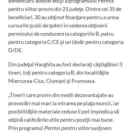
Beneficiarii acestei ediţii a programului Permis
pentru viitor provin din 21 judeţe. Dintre cei 35 de
beneficiari, 30 au obţinut finanţare pentru a urma
cursurile şcolii de şoferi în vederea obţinerii
permisului de conducere la categoriile B, patru
pentru categoria C/CE şi un tânăr pentru categoria
D/DE.
Din judeţul Harghita au fost declaraţi câştigători 3
tineri, toţi pentru categoria B, din localităţile
Miercurea-Ciuc, Ciumani şi Frumoasa.
„Tinerii care provin din medii dezavantajate au
provocări mai mari la intrarea pe piaţa muncii, iar
posibilităţile materiale reduse îi pot împiedica să
obţină calificările utile pentru poziţii mai bune.
Prin programul
Permis pentru viitor
susţinem