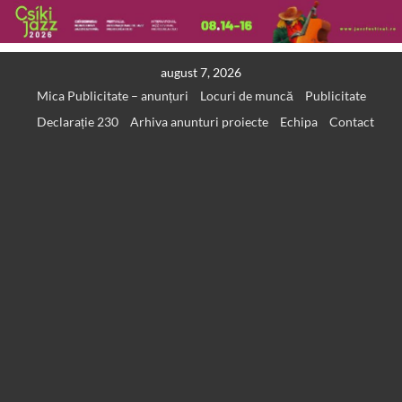
Skip
august 7, 2026
to
Mica Publicitate – anunțuri
Locuri de muncă
Publicitate
content
Declarație 230
Arhiva anunturi proiecte
Echipa
Contact