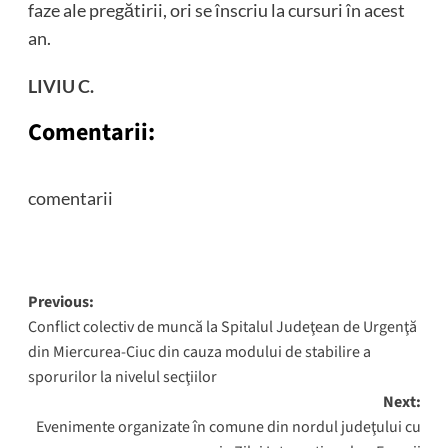
faze ale pregătirii, ori se înscriu la cursuri în acest
an.
LIVIU C.
Comentarii:
comentarii
Post
Previous:
Conflict colectiv de muncă la Spitalul Judeţean de Urgenţă
navigation
din Miercurea-Ciuc din cauza modului de stabilire a
sporurilor la nivelul secţiilor
Next:
Evenimente organizate în comune din nordul judeţului cu