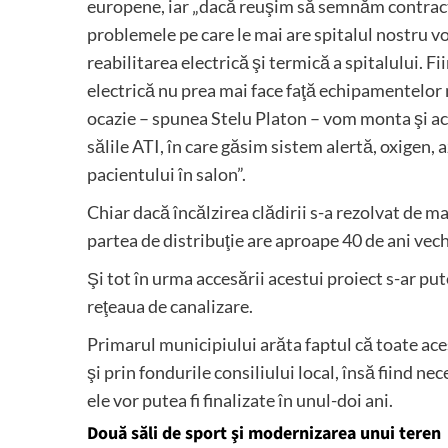
europene, iar „dacă reuşim să semnăm contractul
problemele pe care le mai are spitalul nostru v
reabilitarea electrică şi termică a spitalului. Fi
electrică nu prea mai face faţă echipamentelor n
ocazie – spunea Stelu Platon – vom monta şi ac
sălile ATI, în care găsim sistem alertă, oxigen, 
pacientului în salon”.
Chiar dacă încălzirea clădirii s-a rezolvat de m
partea de distribuţie are aproape 40 de ani vec
Şi tot în urma accesării acestui proiect s-ar pute
reţeaua de canalizare.
Primarul municipiului arăta faptul că toate aces
şi prin fondurile consiliului local, însă fiind ne
ele vor putea fi finalizate în unul-doi ani.
Două săli de sport şi modernizarea unui teren