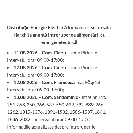
Distribuție Energie Electrică Romania – Sucursala
Harghita
anunță întreruperea alimentării cu
energie electrică
11.08.2026 – Com. Ciceu
– zona Piricske –
intervalul orar 09:00-17:00;
12.08.2026 – Com. Ciceu
– zona Piricske –
intervalul orar 09:00-17:00;
12.08.2026 – Com. Frumoasa
- sat Făgețel –
intervalul orar 09:00-17:00;
13.08.2026 – Com. Sândominic
- între nr. 195,
251-358, 360, 366-537, 550-692, 792-889, 966-
1262, 1315-1376, 1391-1532, 1586-1587, 1841,
1846-2032 – intervalul orar 09:00-17:00;
Informațiile actualizate despre întreruperile