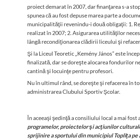
proiect demarat în 2007, dar finanţarea s-a stopa
spunea că au fost depuse marea parte a docume
municipalităţii revenindu-i două obligaţii: 1. R
realizat în 2007; 2. Asigurarea utilităţilor nec
lângă recondiţionarea clădirii liceului şi reface
Şi la Liceul Teoretic „Kemény János” este începu
finalizată, dar se doreşte alocarea fondurilor ne
cantină şi locuinţe pentru profesori.
Nu în ultimul rând, se doreşte şi refacerea în tot
administrarea Clubului Sportiv Şcolar.
În aceeaşi şedinţă a consiliului local a mai fos
programelor, proiectelor şi acţiunilor cultural
sprijinire a sportului din municipiul Topliţa pe