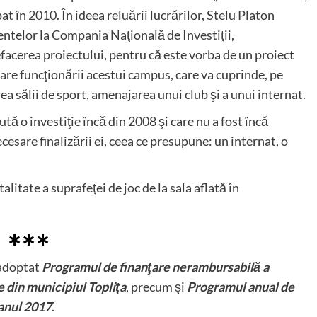
t în 2010. În ideea reluării lucrărilor, Stelu Platon
ntelor la Compania Naţională de Investiţii,
efacerea proiectului, pentru că este vorba de un proiect
esare funcţionării acestui campus, care va cuprinde, pe
rea sălii de sport, amenajarea unui club şi a unui internat.
tă o investiţie încă din 2008 şi care nu a fost încă
cesare finalizării ei, ceea ce presupune: un internat, o
alitate a suprafeţei de joc de la sala aflată în
∗∗∗
t adoptat
Programul de finanţare nerambursabilă a
e din municipiul Topliţa
, precum şi
Programul anual de
 anul 2017
.