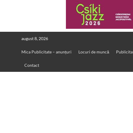
Skip
august 8, 2026
to
content
Mica Publicitate – anunțuri
Locuri de muncă
Publicita
Contact