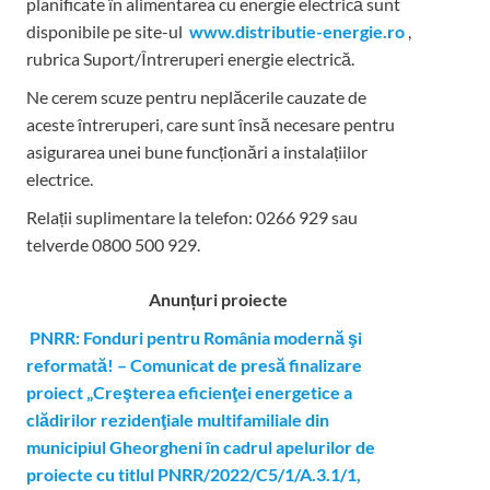
planificate în alimentarea cu energie electrică sunt
disponibile pe site-ul
www.distributie-energie.ro
,
rubrica Suport/Întreruperi energie electrică.
Ne cerem scuze pentru neplăcerile cauzate de
aceste întreruperi, care sunt însă necesare pentru
asigurarea unei bune funcționări a instalațiilor
electrice.
Relații suplimentare la tel
efon: 0266 929 sau
telverde 0800 500 929.
Anunțuri proiecte
PNRR: Fonduri pentru România modernă şi
reformată! – Comunicat de presă finalizare
proiect „Creşterea eficienţei energetice a
clădirilor rezidenţiale multifamiliale din
municipiul Gheorgheni în cadrul apelurilor de
proiecte cu titlul PNRR/2022/C5/1/A.3.1/1,