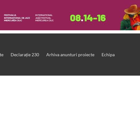
te
Declarație 230
Arhiva anunturi proiecte
Echipa