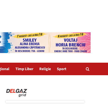
țional
Timp Liber
Religie
Sport