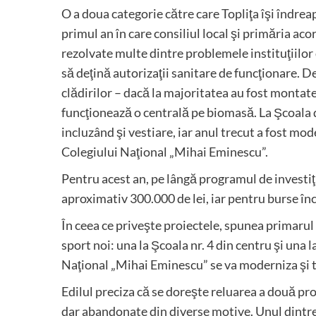
O a doua categorie către care Topliţa îşi îndrea
primul an în care consiliul local şi primăria ac
rezolvate multe dintre problemele instituţiilor 
să deţină autorizaţii sanitare de funcţionare. De
clădirilor – dacă la majoritatea au fost montate
funcţionează o centrală pe biomasă. La Şcoala d
incluzând şi vestiare, iar anul trecut a fost mod
Colegiului Naţional „Mihai Eminescu”.
Pentru acest an, pe lângă programul de investiţ
aproximativ 300.000 de lei, iar pentru burse înc
În ceea ce priveşte proiectele, spunea primarul
sport noi: una la Şcoala nr. 4 din centru şi una
Naţional „Mihai Eminescu” se va moderniza şi t
Edilul preciza că se doreşte reluarea a două pr
dar abandonate din diverse motive. Unul dintre 