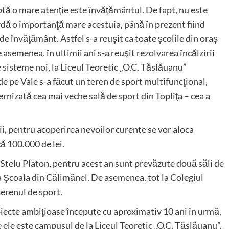
ptă o mare atenţie este învăţământul. De fapt, nu este
ordă o importanţă mare acestuia, până în prezent fiind
de învăţământ. Astfel s-a reuşit ca toate şcolile din oraş
 asemenea, în ultimii ani s-a reuşit rezolvarea încălzirii
 sisteme noi, la Liceul Teoretic „O.C. Tăslăuanu”
e pe Vale s-a făcut un teren de sport multifuncţional,
ernizată cea mai veche sală de sport din Topliţa – cea a
ii, pentru acoperirea nevoilor curente se vor aloca
ă 100.000 de lei.
 Stelu Platon, pentru acest an sunt prevăzute două săli de
 la Şcoala din Călimănel. De asemenea, tot la Colegiul
erenul de sport.
oiecte ambiţioase începute cu aproximativ 10 ani în urmă,
ele este campusul de la Liceul Teoretic „O.C. Tăslăuanu”,