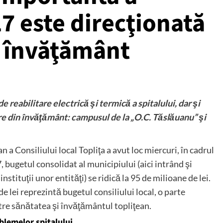
7 este direcţionată
i învăţământ
 reabilitare electrică şi termică a spitalului, dar şi
e din învăţământ: campusul de la „O.C. Tăslăuanu” şi
 a Consiliului local Topliţa a avut loc miercuri, în cadrul
, bugetul consolidat al municipiului (aici intrând şi
stituţii unor entităţi) se ridică la 95 de milioane de lei.
 lei reprezintă bugetul consiliului local, o parte
ătre sănătatea şi învăţământul topliţean.
blemelor spitalului