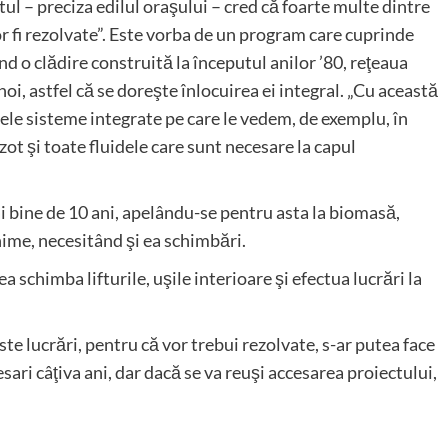
 – preciza edilul oraşului – cred că foarte multe dintre
or fi rezolvate”. Este vorba de un program care cuprinde
ind o clădire construită la începutul anilor ’80, reţeaua
oi, astfel că se doreşte înlocuirea ei integral. „Cu această
ele sisteme integrate pe care le vedem, de exemplu, în
azot şi toate fluidele care sunt necesare la capul
ai bine de 10 ani, apelându-se pentru asta la biomasă,
hime, necesitând şi ea schimbări.
a schimba lifturile, uşile interioare şi efectua lucrări la
te lucrări, pentru că vor trebui rezolvate, s-ar putea face
cesari câţiva ani, dar dacă se va reuşi accesarea proiectului,