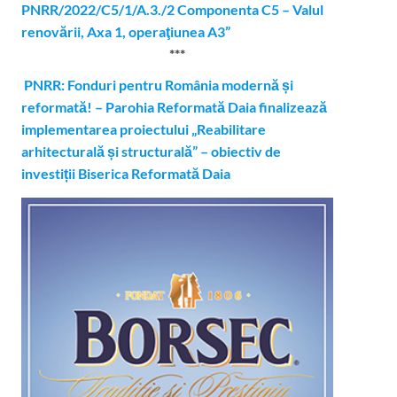
PNRR/2022/C5/1/A.3./2 Componenta C5 – Valul
renovării, Axa 1, operaţiunea A3”
***
PNRR: Fonduri pentru România modernă și
reformată! – Parohia Reformată Daia finalizează
implementarea proiectului „Reabilitare
arhitecturală și structurală” – obiectiv de
investiții Biserica Reformată Daia