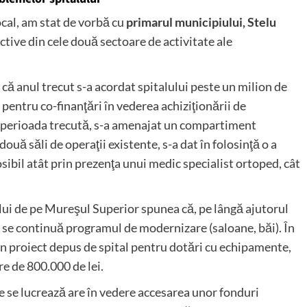
cal, am stat de vorbă cu
primarul municipiului, Stelu
ctive din cele două sectoare de activitate ale
că anul trecut s-a acordat spitalului peste un milion de
i pentru co-finanţări în vederea achiziţionării de
n perioada trecută, s-a amenajat un compartiment
uă săli de operaţii existente, s-a dat în folosinţă o a
osibil atât prin prezenţa unui medic specialist ortoped, cât
ului de pe Mureşul Superior spunea că, pe lângă ajutorul
an se continuă programul de modernizare (saloane, băi). În
un proiect depus de spital pentru dotări cu echipamente,
are de 800.000 de lei.
e se lucrează are în vedere accesarea unor fonduri