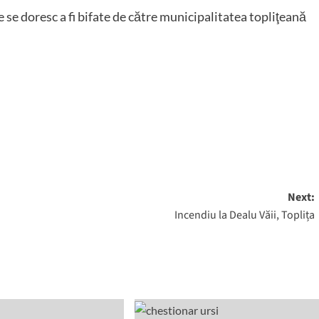
e se doresc a fi bifate de către municipalitatea topliţeană
Next:
Incendiu la Dealu Văii, Toplița