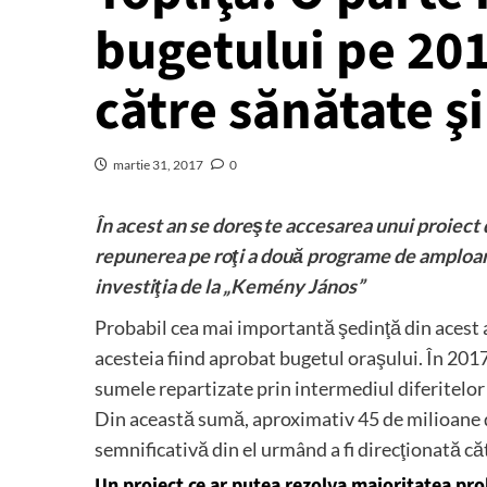
bugetului pe 201
către sănătate ş
martie 31, 2017
0
În acest an se doreşte accesarea unui proiect de
repunerea pe roţi a două programe de amploar
investiţia de la „Kemény János”
Probabil cea mai importantă şedinţă din acest an
acesteia fiind aprobat bugetul oraşului. În 2017
sumele repartizate prin intermediul diferitelor in
Din această sumă, aproximativ 45 de milioane de
semnificativă din el urmând a fi direcţionată c
Un proiect ce ar putea rezolva majoritatea pro