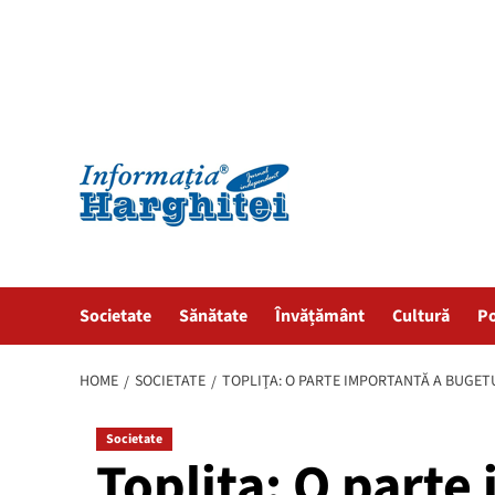
Societate
Sănătate
Învățământ
Cultură
Po
HOME
SOCIETATE
TOPLIŢA: O PARTE IMPORTANTĂ A BUGETU
Societate
Topliţa: O parte