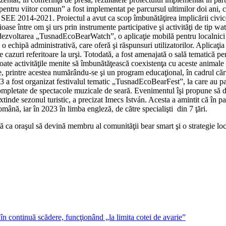
pentru viitor comun” a fost implementat pe parcursul ultimilor doi ani, 
 SEE 2014-2021. Proiectul a avut ca scop îmbunătăţirea implicării civice
ioase între om şi urs prin instrumente participative şi activităţi de tip 
 dezvoltarea „TusnadEcoBearWatch”, o aplicaţie mobilă pentru localnici şi
o echipă administrativă, care oferă şi răspunsuri utilizatorilor. Aplicaţia
0 de cazuri referitoare la urşi. Totodată, a fost amenajată o sală tematic
 toate activităţile menite să îmbunătăţească coexistenţa cu aceste animale p
ate, printre acestea numărându-se şi un program educaţional, în cadrul că
 a fost organizat festivalul tematic „TusnadEcoBearFest”, la care au pa
completate de spectacole muzicale de seară. Evenimentul îşi propune să dev
inde sezonul turistic, a precizat Imecs István. Acesta a amintit că în para
ână, iar în 2023 în limba engleză, de către specialişti din 7 ţări.
 ca oraşul să devină membru al comunităţii bear smart şi o strategie loca
în continuă scădere, funcţionând „la limita cotei de avarie”