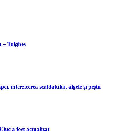
u – Tulgheş
ei, interzicerea scăldatului, algele şi peştii
iuc a fost actualizat