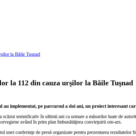
rşilor la Băile Tuşnad
or la 112 din cauza urşilor la Băile Tuşnad
nad au implementat, pe parcursul a doi ani, un proiect interesant ca
scăzut semnificativ în ultimii ani ca urmare a măsurilor luate de autorităţ
 norvegiene având în prim plan îmbunătăţirea convieţuirii om-urs.
rul unei conferinţe de presă organizate pentru prezentarea rezultatelor fi