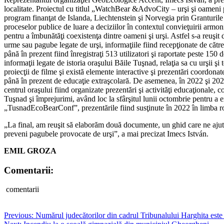
localitate. Proiectul cu titlul „WatchBear &AdvoCity – urşi şi oameni 
program finanţat de Islanda, Liechtenstein şi Norvegia prin Granturile
proceselor publice de luare a deciziilor în contextul convieţuirii armon
pentru a îmbunătăţi coexistenţa dintre oameni şi urşi. Astfel s-a reuşit
urme sau pagube legate de urşi, informaţiile fiind recepţionate de către 
până în prezent fiind înregistraţi 513 utilizatori şi raportate peste 15
informaţii legate de istoria oraşului Băile Tuşnad, relaţia sa cu urşii şi
proiecţii de filme şi există elemente interactive şi prezentări coordon
până în prezent de educaţie extraşcolară. De asemenea, în 2022 şi 2023
centrul oraşului fiind organizate prezentări şi activităţi educaţionale, 
Tuşnad şi împrejurimi, având loc la sfârşitul lunii octombrie pentru a ext
„TusnadEcoBearConf”, prezentările fiind susţinute în 2022 în limba rom
„La final, am reuşit să elaborăm două documente, un ghid care ne ajută
preveni pagubele provocate de urşi”, a mai precizat Imecs István.
EMIL GROZA
Comentarii:
comentarii
Post
Previous:
Numărul judecătorilor din cadrul Tribunalului Harghita este 