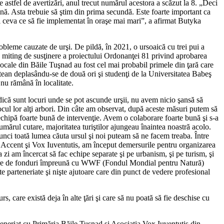
e astfel de avertizări, anul trecut numărul acestora a scăzut la 8. „Deci
ină. Asta trebuie să ştim din prima secundă. Este foarte important ca
aci ceva ce să fie implementat în oraşe mai mari”, a afirmat Butyka
obleme cauzate de urşi. De pildă, în 2021, o ursoaică cu trei pui a
 un miting de susţinere a proiectului Ordonanţei 81 privind aprobarea
e locale din Băile Tuşnad au fost cel mai probabil primele din ţară care
ghitean deplasându-se de două ori şi studenţi de la Universitatea Babeş
 nu rămână în localitate.
adică sunt locuri unde se pot ascunde urşii, nu avem nicio şansă să
locul lor alţi arbori. Din câte am observat, după aceste măsuri putem să
 echipă foarte bună de intervenţie. Avem o colaborare foarte bună şi s-a
numărul cutare, majoritatea turiştilor ajungeau înaintea noastră acolo.
tunci toată lumea căuta ursul şi noi puteam să ne facem treaba. Între
le Accent şi Vox Iuventutis, am început demersurile pentru organizarea
ma zi am încercat să fac echipe separate şi pe urbanism, şi pe turism, şi
rângere de fonduri împreună cu WWF (Fondul Mondial pentru Natură)
e parteneriate şi nişte ajutoare care din punct de vedere profesional
s, care există deja în alte ţări şi care să nu poată să fie deschise cu
teneriat cu Primăria Băile Tuşnad şi Asociaţia Vox Iuventutis din