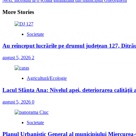
Next:
Incendiu la o școală gimnazială din municipiul Gheorgheni
navigation
More Stories
Societate
Au reînceput lucrările pe drumul judeţean 127, Ditră
august 5, 2026
2
Agricultură/Ecologie
Lacul Sfânta Ana: Nivelul apei, deteriorarea calităţii ap
august 5, 2026
0
Societate
Planul Urbanistic General al municipiului Miercurea-C