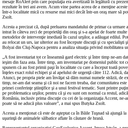
mesaje RoAlert prin care populaţia era avertizată în legătură cu prezenţa
rezultate în trei ani avem. Acum vine partea aceea de a menţine aceste 
într-o localitate mică cu resurse mai mici decât într-un oraş mare să poţ
Zsolt.
Acesta a precizat că, după preluarea mandatului de primar ca urmare a a
intrat în câteva zeci de proprietăţi din oraş şi s-a apelat de foarte mul
metodelor de intervenţie imediată în cazul urşilor, a adăugat edilul. Pot
au relocat un urs, iar ulterior au fost începute discuţii şi cu speciali
Bolyai din Cluj-Napoca pentru a analiza situaţia privind mobilitatea urşi
„A fost inventariat tot ce înseamnă gard electric şi între timp ne-am da
ieşim din faza asta. Între timp, am inventariat pe domeniul public tot 
spunem că au fost primii paşi în localitate cu care a început toată pove
înţeles exact rolul echipei şi al apelului de urgenţă către 112. Adică, d
Atunci, pe propria piele am învăţat să dăm numai numele străzii, de exem
timp, ne-am dat seama şi că noi ne facem treaba, dar comunitatea este 
primei conferinţe ştiinţifice şi a unui festival tematic. Sunt printre puţ
pe problematica urşilor, pentru că şi eu sunt om normal ca restul, ad
România, inclusiv prima discuţie cu cei de la organizaţia Accent, ne-am
poate să ne aducă plus valoare”, a mai spus Butyka Zsolt.
Acesta a menţionat că este de aşteptat ca în Băile Tuşnad să ajungă la sfâ
uşurinţă de animalele sălbatice aflate în căutare de hrană.
Reprezentantul organizaţiei GeoEcologice Accent, Imecs István, a preze