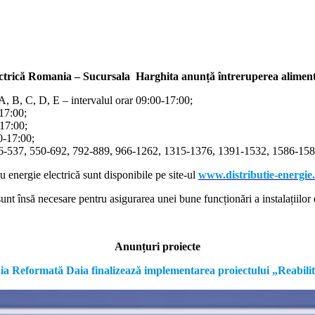
ectrică Romania – Sucursala Harghita
anunță întreruperea alimentă
/A, B, C, D, E – intervalul orar 09:00-17:00;
-17:00;
-17:00;
00-17:00;
366-537, 550-692, 792-889, 966-1262, 1315-1376, 1391-1532, 1586-1587
cu energie electrică sunt disponibile pe site-ul
www.distributie-energie
nt însă necesare pentru asigurarea unei bune funcționări a instalațiilor e
Anunțuri proiecte
formată Daia finalizează implementarea proiectului „Reabilitare a