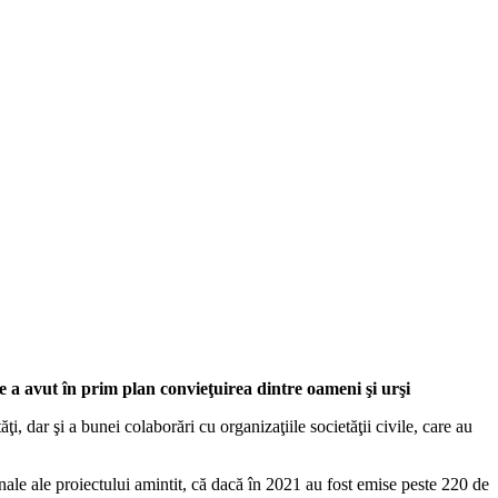
re a avut în prim plan convieţuirea dintre oameni şi urşi
i, dar şi a bunei colaborări cu organizaţiile societăţii civile, care au
nale ale proiectului amintit, că dacă în 2021 au fost emise peste 220 de