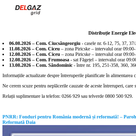
Distribuție Energie El
06.08.2026 – Com. Ciucsângeorgiu
- casele nr. 6-12, 75, 37, 37
11.08.2026 – Com. Ciceu
– zona Piricske – intervalul orar 09:00
12.08.2026 – Com. Ciceu
– zona Piricske – intervalul orar 09:00
12.08.2026 – Com. Frumoasa
- sat Făgețel – intervalul orar 09:
13.08.2026 – Com. Sândominic
- între nr. 195, 251-358, 360, 
Informațiile actualizate despre întreruperile planificate în alimentarea 
Ne cerem scuze pentru neplăcerile cauzate de aceste întreruperi, care su
Relații suplimentare la tel
efon: 0266 929 sau telverde 0800 500 929.
PNRR: Fonduri pentru România modernă și reformată! – Parohia Re
Reformată Daia