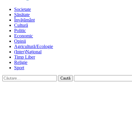
Societate
Sănătate
Învățământ
Cultură
Politic
Economic
Opinii
Agricultură/Ecologie
(Inter)Național
Timp Liber
Religie
Sport
Caută
după: