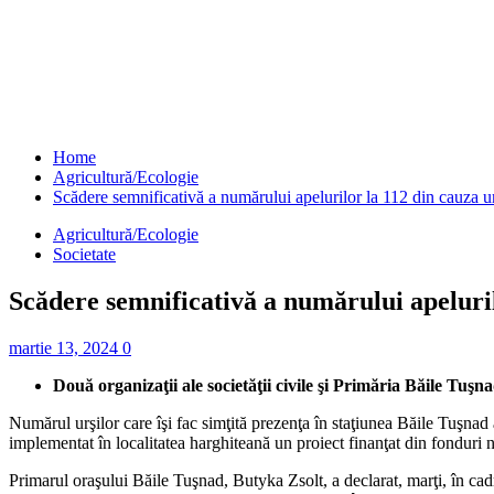
Home
Agricultură/Ecologie
Scădere semnificativă a numărului apelurilor la 112 din cauza u
Agricultură/Ecologie
Societate
Scădere semnificativă a numărului apeluril
martie 13, 2024
0
Două organizaţii ale societăţii civile şi Primăria Băile Tuş
Numărul urşilor care îşi fac simţită prezenţa în staţiunea Băile Tuşnad a 
implementat în localitatea harghiteană un proiect finanţat din fonduri
Primarul oraşului Băile Tuşnad, Butyka Zsolt, a declarat, marţi, în cad