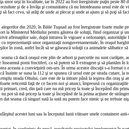
 unor urşi în localitate, iar în 2022 au fost înregistrate puţin peste 80 d
rezultate şi de a învăţa şi comunitatea că nu întotdeauna ursul este de v
i să faci ceva, să arăţi de unde ai plecat şi unde ai ajuns şi să poţi să f
legerilor din 2020, în Băile Tuşnad au fost înregistrate foarte multe pr
te ori la Ministerul Mediului pentru găsirea de soluţii, fiind organizat şi
rivit afirmaţiilor sale, după intrarea în vigoare a ordonanţei, autorităţil
şti şi cu reprezentanţii unor organizaţii nonguvernamentale, în oraşul har
lor în zonă, astfel încât să se găsească soluţii ca animalele sălbatice să
t seama că dacă oraşul este plin de arbori şi parcurile nu sunt curăţate, 
ce înseamnă pomi fructiferi, ca să putem să îi extragem şi să plantăm în 
stea aceasta a convieţuirii om-urs. În urma acestor discuţii s-a format o
acă înainte se suna la 112 şi se spunea că ursul este pe strada cutare, la 
plu strada Oltului, care este de la intrare până la ieşirea din oraş şi a
foarte reticentă faţă de ce facem noi şi atunci, împreună cu organizaţii
inii primari, cred, din ţară care nu mă pricep la toate şi începând din pri
ică nu pot să mă pricep la toate şi începând de la prima acţiune de st
 dat seama că singuri sută la sută nu putem face nimic şi ne trebuie nişt
rşitul acestei luni sau la începutul lunii viitoare unele containere anti-ur
ntat, în conferinţa de presă, rezultatele proiectului implementat în par