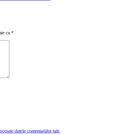
ate cu
*
cesate datele comentariilor tale
.