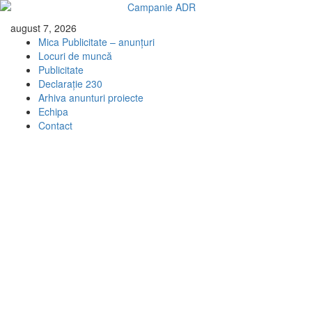
Skip
august 7, 2026
to
Mica Publicitate – anunțuri
content
Locuri de muncă
Publicitate
Declarație 230
Arhiva anunturi proiecte
Echipa
Contact