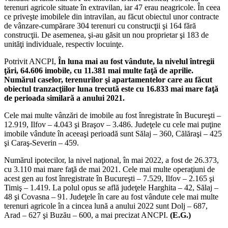
terenuri agricole situate în extravilan, iar 47 erau neagricole. În ceea
ce priveşte imobilele din intravilan, au făcut obiectul unor contracte
de vânzare-cumpărare 304 terenuri cu construcţii şi 164 fără
construcţii. De asemenea, şi-au găsit un nou proprietar şi 183 de
unităţi individuale, respectiv locuinţe.
Potrivit ANCPI,
În luna mai au fost vândute, la nivelul întregii
ţări, 64.606 imobile, cu 11.381 mai multe faţă de aprilie.
Numărul caselor, terenurilor şi apartamentelor care au făcut
obiectul tranzacţiilor luna trecută este cu 16.833 mai mare faţă
de perioada similară a anului 2021.
Cele mai multe vânzări de imobile au fost înregistrate în Bucureşti –
12.919, Ilfov – 4.043 şi Braşov – 3.486. Judeţele cu cele mai puţine
imobile vândute în aceeaşi perioadă sunt Sălaj – 360, Călăraşi – 425
şi Caraş-Severin – 459.
Numărul ipotecilor, la nivel naţional, în mai 2022, a fost de 26.373,
cu 3.110 mai mare faţă de mai 2021. Cele mai multe operaţiuni de
acest gen au fost înregistrate în Bucureşti – 7.529, Ilfov – 2.165 şi
Timiş – 1.419. La polul opus se află judeţele Harghita – 42, Sălaj –
48 şi Covasna – 91. Judeţele în care au fost vândute cele mai multe
terenuri agricole în a cincea lună a anului 2022 sunt Dolj – 687,
Arad – 627 şi Buzău – 600, a mai precizat ANCPI.
(E.G.)