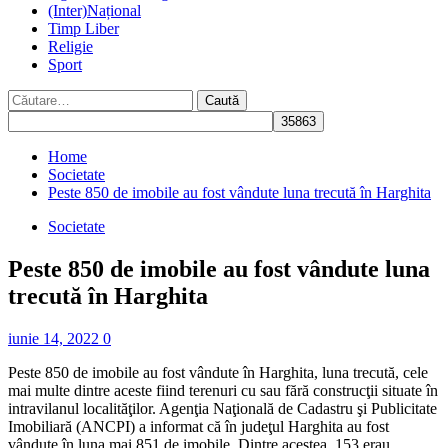
(Inter)Național
Timp Liber
Religie
Sport
Caută
după:
Home
Societate
Peste 850 de imobile au fost vândute luna trecută în Harghita
Societate
Peste 850 de imobile au fost vândute luna
trecută în Harghita
iunie 14, 2022
0
Peste 850 de imobile au fost vândute în Harghita, luna trecută, cele
mai multe dintre aceste fiind terenuri cu sau fără construcţii situate în
intravilanul localităţilor. Agenţia Naţională de Cadastru şi Publicitate
Imobiliară (ANCPI) a informat că în judeţul Harghita au fost
vândute în luna mai 851 de imobile. Dintre acestea, 153 erau