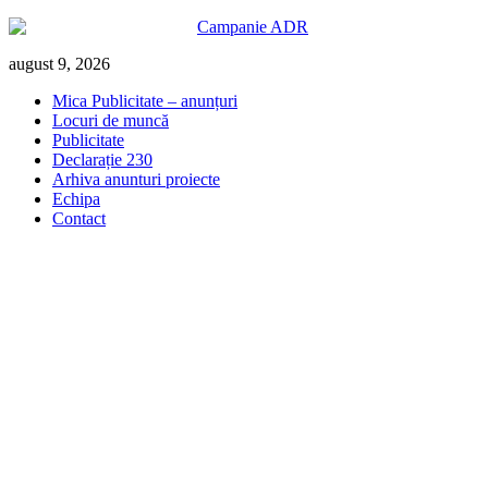
Skip
august 9, 2026
to
Mica Publicitate – anunțuri
content
Locuri de muncă
Publicitate
Declarație 230
Arhiva anunturi proiecte
Echipa
Contact