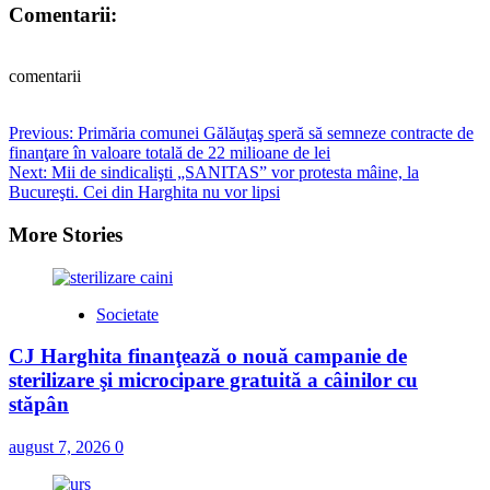
Comentarii:
comentarii
Post
Previous:
Primăria comunei Gălăuţaş speră să semneze contracte de
finanţare în valoare totală de 22 milioane de lei
navigation
Next:
Mii de sindicalişti „SANITAS” vor protesta mâine, la
Bucureşti. Cei din Harghita nu vor lipsi
More Stories
Societate
CJ Harghita finanţează o nouă campanie de
sterilizare şi microcipare gratuită a câinilor cu
stăpân
august 7, 2026
0