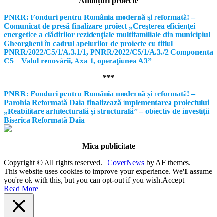
Anunțuri proiecte
PNRR: Fonduri pentru România modernă şi reformată! –
Comunicat de presă finalizare proiect „Creşterea eficienţei
energetice a clădirilor rezidenţiale multifamiliale din municipiul
Gheorgheni în cadrul apelurilor de proiecte cu titlul
PNRR/2022/C5/1/A.3.1/1, PNRR/2022/C5/1/A.3./2 Componenta
C5 – Valul renovării, Axa 1, operaţiunea A3”
***
PNRR: Fonduri pentru România modernă și reformată! –
Parohia Reformată Daia finalizează implementarea proiectului
„Reabilitare arhitecturală și structurală” – obiectiv de investiții
Biserica Reformată Daia
Mica publicitate
Copyright © All rights reserved.
|
CoverNews
by AF themes.
This website uses cookies to improve your experience. We'll assume
you're ok with this, but you can opt-out if you wish.
Accept
Read More