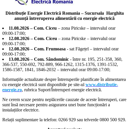
Distribuție Energie Electrică Romania – Sucursala Harghita
anunță întreruperea alimentării cu energie electrică
11.08.2026 – Com. Ciceu
– zona Piricske – intervalul orar
09:00-17:00;
12.08.2026 – Com. Ciceu
– zona Piricske – intervalul orar
09:00-17:00;
12.08.2026 – Com. Frumoasa
- sat Făgețel – intervalul orar
09:00-17:00;
13.08.2026 – Com. Sândominic
- între nr. 195, 251-358, 360,
366-537, 550-692, 792-889, 966-1262, 1315-1376, 1391-1532,
1586-1587, 1841, 1846-2032 – intervalul orar 09:00-17:00;
Informațiile actualizate despre întreruperile planificate în alimentarea
cu energie electrică sunt disponibile pe site-ul
www.distributie-
energie.ro
, rubrica Suport/Întreruperi energie electrică.
Ne cerem scuze pentru neplăcerile cauzate de aceste întreruperi, care
sunt însă necesare pentru asigurarea unei bune funcționări a
instalațiilor electrice.
Relații suplimentare la tel
efon: 0266 929 sau telverde 0800 500 929.