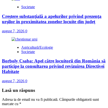
Societate
Creştere substanţială a apelurilor privind prezenţa
urşilor în proximitatea zonelor locuite din judeţ
august 7, 2026
0
Agricultură/Ecologie
Societate
Borboly Csaba: Apel către locuitorii din România să
participe la consultarea privind revizuirea Directivei
Habitate
august 7, 2026
0
Lasă un răspuns
Adresa ta de email nu va fi publicată.
Câmpurile obligatorii sunt
marcate cu
*