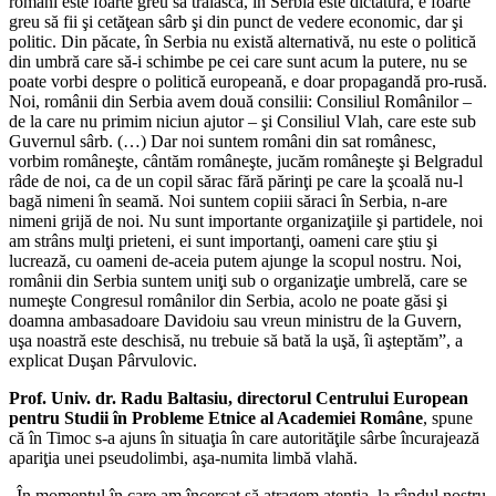
români este foarte greu să trăiască, în Serbia este dictatură, e foarte
greu să fii şi cetăţean sârb şi din punct de vedere economic, dar şi
politic. Din păcate, în Serbia nu există alternativă, nu este o politică
din umbră care să-i schimbe pe cei care sunt acum la putere, nu se
poate vorbi despre o politică europeană, e doar propagandă pro-rusă.
Noi, românii din Serbia avem două consilii: Consiliul Românilor –
de la care nu primim niciun ajutor – şi Consiliul Vlah, care este sub
Guvernul sârb. (…) Dar noi suntem români din sat românesc,
vorbim româneşte, cântăm româneşte, jucăm româneşte şi Belgradul
râde de noi, ca de un copil sărac fără părinţi pe care la şcoală nu-l
bagă nimeni în seamă. Noi suntem copiii săraci în Serbia, n-are
nimeni grijă de noi. Nu sunt importante organizaţiile şi partidele, noi
am strâns mulţi prieteni, ei sunt importanţi, oameni care ştiu şi
lucrează, cu oameni de-aceia putem ajunge la scopul nostru. Noi,
românii din Serbia suntem uniţi sub o organizaţie umbrelă, care se
numeşte Congresul românilor din Serbia, acolo ne poate găsi şi
doamna ambasadoare Davidoiu sau vreun ministru de la Guvern,
uşa noastră este deschisă, nu trebuie să bată la uşă, îi aşteptăm”, a
explicat Duşan Pârvulovic.
Prof. Univ. dr. Radu Baltasiu, directorul Centrului European
pentru Studii în Probleme Etnice al Academiei Române
, spune
că în Timoc s-a ajuns în situaţia în care autorităţile sârbe încurajează
apariţia unei pseudolimbi, aşa-numita limbă vlahă.
„În momentul în care am încercat să atragem atenţia, la rândul nostru