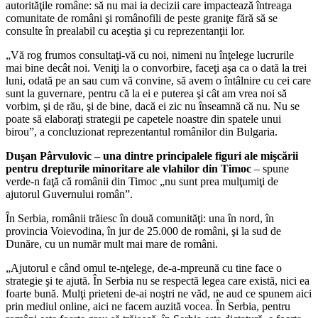
autorităţile române: să nu mai ia decizii care impactează întreaga
comunitate de români şi românofili de peste graniţe fără să se
consulte în prealabil cu aceştia şi cu reprezentanţii lor.
„Vă rog frumos consultaţi-vă cu noi, nimeni nu înţelege lucrurile
mai bine decât noi. Veniţi la o convorbire, faceţi aşa ca o dată la trei
luni, odată pe an sau cum vă convine, să avem o întâlnire cu cei care
sunt la guvernare, pentru că la ei e puterea şi cât am vrea noi să
vorbim, şi de rău, şi de bine, dacă ei zic nu înseamnă că nu. Nu se
poate să elaboraţi strategii pe capetele noastre din spatele unui
birou”, a concluzionat reprezentantul românilor din Bulgaria.
Duşan Pârvulovic – una dintre principalele figuri ale mişcării
pentru drepturile minoritare ale vlahilor din Timoc
– spune
verde-n faţă că românii din Timoc „nu sunt prea mulţumiţi de
ajutorul Guvernului român”.
În Serbia, românii trăiesc în două comunităţi: una în nord, în
provincia Voievodina, în jur de 25.000 de români, şi la sud de
Dunăre, cu un număr mult mai mare de români.
„Ajutorul e când omul te-nţelege, de-a-mpreună cu tine face o
strategie şi te ajută. În Serbia nu se respectă legea care există, nici ea
foarte bună. Mulţi prieteni de-ai noştri ne văd, ne aud ce spunem aici
prin mediul online, aici ne facem auzită vocea. În Serbia, pentru