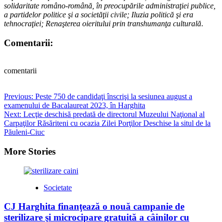
solidaritate româno-română, în preocupările administraţiei publice,
a partidelor politice şi a societăţii civile; Iluzia politică şi era
tehnocraţiei; Renaşterea oieritului prin transhumanţa culturală
.
Comentarii:
comentarii
Post
Previous:
Peste 750 de candidaţi înscrişi la sesiunea august a
examenului de Bacalaureat 2023, în Harghita
navigation
Next:
Lecţie deschisă predată de directorul Muzeului Naţional al
Carpaţilor Răsăriteni cu ocazia Zilei Porţilor Deschise la situl de la
Păuleni-Ciuc
More Stories
Societate
CJ Harghita finanţează o nouă campanie de
sterilizare şi microcipare gratuită a câinilor cu