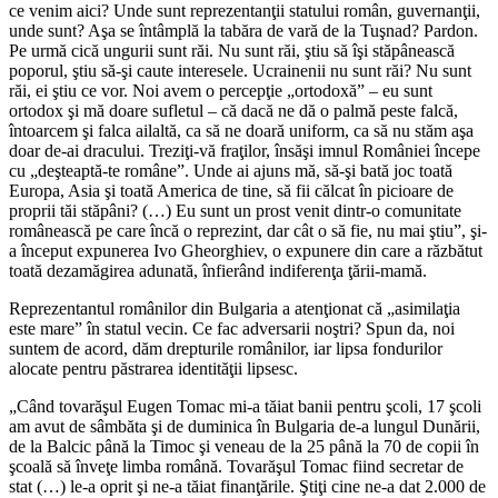
ce venim aici? Unde sunt reprezentanţii statului român, guvernanţii,
unde sunt? Aşa se întâmplă la tabăra de vară de la Tuşnad? Pardon.
Pe urmă cică ungurii sunt răi. Nu sunt răi, ştiu să îşi stăpânească
poporul, ştiu să-şi caute interesele. Ucrainenii nu sunt răi? Nu sunt
răi, ei ştiu ce vor. Noi avem o percepţie „ortodoxă” – eu sunt
ortodox şi mă doare sufletul – că dacă ne dă o palmă peste falcă,
întoarcem şi falca ailaltă, ca să ne doară uniform, ca să nu stăm aşa
doar de-ai dracului. Treziţi-vă fraţilor, însăşi imnul României începe
cu „deşteaptă-te române”. Unde ai ajuns mă, să-şi bată joc toată
Europa, Asia şi toată America de tine, să fii călcat în picioare de
proprii tăi stăpâni? (…) Eu sunt un prost venit dintr-o comunitate
românească pe care încă o reprezint, dar cât o să fie, nu mai ştiu”, şi-
a început expunerea Ivo Gheorghiev, o expunere din care a răzbătut
toată dezamăgirea adunată, înfierând indiferenţa ţării-mamă.
Reprezentantul românilor din Bulgaria a atenţionat că „asimilaţia
este mare” în statul vecin. Ce fac adversarii noştri? Spun da, noi
suntem de acord, dăm drepturile românilor, iar lipsa fondurilor
alocate pentru păstrarea identităţii lipsesc.
„Când tovarăşul Eugen Tomac mi-a tăiat banii pentru şcoli, 17 şcoli
am avut de sâmbăta şi de duminica în Bulgaria de-a lungul Dunării,
de la Balcic până la Timoc şi veneau de la 25 până la 70 de copii în
şcoală să înveţe limba română. Tovarăşul Tomac fiind secretar de
stat (…) le-a oprit şi ne-a tăiat finanţările. Ştiţi cine ne-a dat 2.000 de