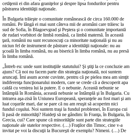
cetăţenii ei din afara graniţelor şi despre lipsa fondurilor pentru
păstrarea identităţii naţionale.
În Bulgaria trăieşte o comunitate românească de circa 160.000 de
români. Pe lângă ei mai sunt câteva mii de aromâni care trăiesc la
sud de Sofia, în Blagoevgrad şi Peştera şi o comunitate importantă
de rudari vorbitori de limbă română, ca limbă maternă. În această
ţară, românii nu sunt recunoscuţi ca minoritate naţională şi nu au
niciun fel de instrument de păstrare a identităţii naţionale: nu au
şcoală în limba română, nu au biserică în limba română, nu au presă
în limba română.
„Întreb eu: unde sunt instituţiile statutului? Şi ştiţi la ce concluzie am
ajuns? Că noi nu facem parte din strategia naţională, noi suntem
aruncaţi. Îmi asum aceste cuvinte, pentru că pe pielea mea am simţit
indiferenţa funcţionarului modern, care se crede că a descoperit apa
caldă cu venirea lui la putere. E o nebunie. Această nebunie se
întâmplă în România, această nebunie se întâmplă şi în Bulgaria. Cu
intrarea aşa-zisă în Uniunea Europeană, speranţele au fost mari şi am
luat coşurile mari, dar se pare că nu am reuşit să acoperim nici
fundul coşului. Noi suntem traşi la fundul problemei, în Europa cui
îi pasă de minorităţi? Haideţi să ne gândim: în Franţa, în Bulgaria, în
Grecia, cui? Care spune că minorităţile sunt parte din strategiile
naţionale ale statelor respective. (…) Fraţilor din Timoc, cine v-a
invitat pe voi la discuţii la Bucureşti de exemplu? Nimeni. (…) De