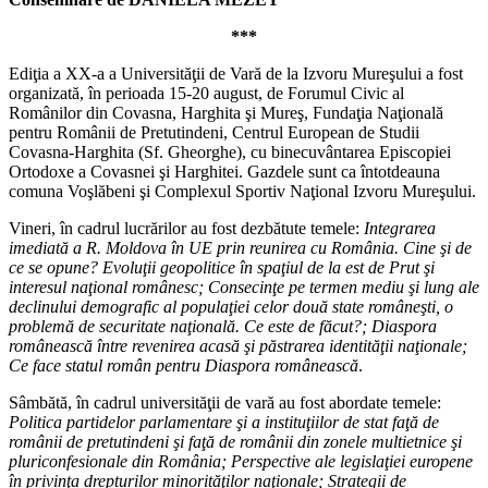
***
Ediţia a XX-a a Universităţii de Vară de la Izvoru Mureşului a fost
organizată, în perioada 15-20 august, de Forumul Civic al
Românilor din Covasna, Harghita şi Mureş, Fundaţia Naţională
pentru Românii de Pretutindeni, Centrul European de Studii
Covasna-Harghita (Sf. Gheorghe), cu binecuvântarea Episcopiei
Ortodoxe a Covasnei şi Harghitei. Gazdele sunt ca întotdeauna
comuna Voşlăbeni şi Complexul Sportiv Naţional Izvoru Mureşului.
Vineri, în cadrul lucrărilor au fost dezbătute temele:
Integrarea
imediată a R. Moldova în UE prin reunirea cu România. Cine şi de
ce se opune? Evoluţii geopolitice în spaţiul de la est de Prut şi
interesul naţional românesc; Consecinţe pe termen mediu şi lung ale
declinului demografic al populaţiei celor două state româneşti, o
problemă de securitate naţională. Ce este de făcut?; Diaspora
românească între revenirea acasă şi păstrarea identităţii naţionale;
Ce face statul român pentru Diaspora românească
.
Sâmbătă, în cadrul universităţii de vară au fost abordate temele:
Politica partidelor parlamentare şi a instituţiilor de stat faţă de
românii de pretutindeni şi faţă de românii din zonele multietnice şi
pluriconfesionale din România; Perspective ale legislaţiei europene
în privinţa drepturilor minorităţilor naţionale; Strategii de