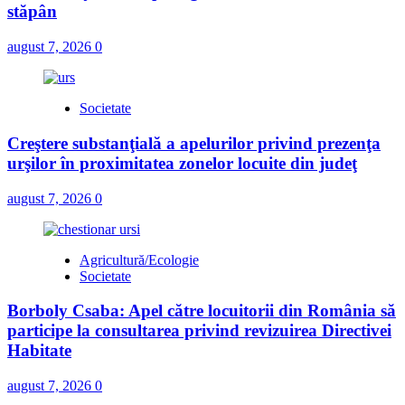
stăpân
august 7, 2026
0
Societate
Creştere substanţială a apelurilor privind prezenţa
urşilor în proximitatea zonelor locuite din judeţ
august 7, 2026
0
Agricultură/Ecologie
Societate
Borboly Csaba: Apel către locuitorii din România să
participe la consultarea privind revizuirea Directivei
Habitate
august 7, 2026
0