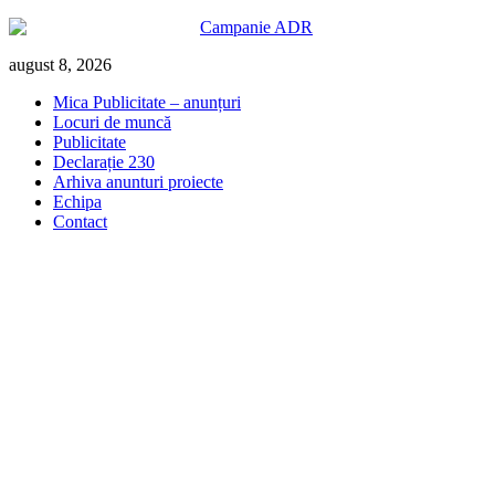
Skip
august 8, 2026
to
Mica Publicitate – anunțuri
content
Locuri de muncă
Publicitate
Declarație 230
Arhiva anunturi proiecte
Echipa
Contact