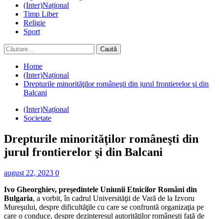
(Inter)Național
Timp Liber
Religie
Sport
Caută
după:
Home
(Inter)Național
Drepturile minorităţilor româneşti din jurul frontierelor şi din
Balcani
(Inter)Național
Societate
Drepturile minorităţilor româneşti din
jurul frontierelor şi din Balcani
august 22, 2023
0
Ivo Gheorghiev, preşedintele Uniunii Etnicilor Români din
Bulgaria
, a vorbit, în cadrul Universităţii de Vară de la Izvoru
Mureşului, despre dificultăţile cu care se confruntă organizaţia pe
care o conduce, despre dezinteresul autorităţilor româneşti faţă de