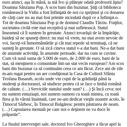
euro atunci, aşa în mână, ia mă Ivo şi plăteşte odată profesorii ăştia?
Doamna Sânziana Pop. A scos bani din buzunar. Ştiţi că biblioteca
românească la Vidin a fost înfiinţată de noi cu sprijinul şi cu donarea
de cărţi care nu au mai fost primite niciodată după ce a înfiinţat-o.
Tot de doamna Sânziana Pop şi de domnul Claudiu Târziu. Fraţilor,
societatea civilă este mai receptivă şi mai sufletească. Statul
înseamnă că îi suntem în greutate. Atunci tovarăşii de la împărăţie,
haideţi să ne spuneţi direct: nu mai vă vrem, nu mai avem nevoie de
voi, faceţi-vă înmormântările şi cât mai repede să terminaţi, că ne
sunteţi în greutate. O să zică cineva statul v-a dat bani. Ne-a dat bani
de anumite activităţi, în anumite perioade, dar nu cum se cuvine.
Cum vă sună suma de 5.000 de euro, de 2.000 de euro, bani de la
stat, să menţinem o comunitate într-un stat vecin european? Am scos
bani din buzunar ca să continuăm ceea ce am făcut. Zece ani de zile
m-am rugat pentru un aer condiţionat la Casa de Cultură Sfânta
Teofana Basarab, acolo unde vin copii de la grădiniţă până la
studenţi şi doctoranzi, să studieze pentru că se face o limbă română
de calitate. (…) Serviciile statului unde sunt? (…) Şi încă ceva: noi
nu suntem entuziaşti, noi suntem oameni cu toată mintea, cu toată
firea şi în vârstă înaintată, care ne-am dedicat vieţile noastre acolo, în
Timocul Sârbesc, în Timocul Bulgăresc pentru păstrarea de neam.
(…) Capsularea mentală pe care noi o deţinem ne va duce în
prăpastie”.
La finalul intervenţiei sale, doctorul Ivo Gheorghiev a făcut apel la