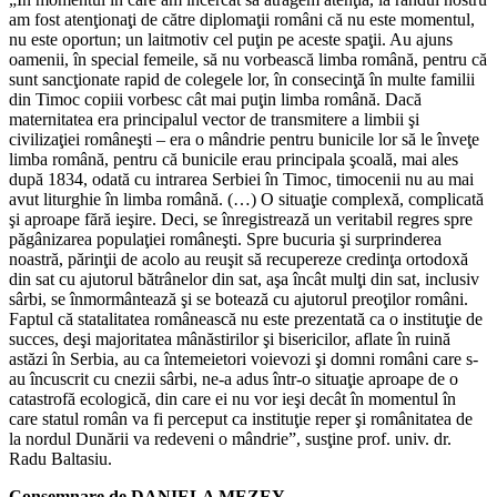
am fost atenţionaţi de către diplomaţii români că nu este momentul,
nu este oportun; un laitmotiv cel puţin pe aceste spaţii. Au ajuns
oamenii, în special femeile, să nu vorbească limba română, pentru că
sunt sancţionate rapid de colegele lor, în consecinţă în multe familii
din Timoc copiii vorbesc cât mai puţin limba română. Dacă
maternitatea era principalul vector de transmitere a limbii şi
civilizaţiei româneşti – era o mândrie pentru bunicile lor să le înveţe
limba română, pentru că bunicile erau principala şcoală, mai ales
după 1834, odată cu intrarea Serbiei în Timoc, timocenii nu au mai
avut liturghie în limba română. (…) O situaţie complexă, complicată
şi aproape fără ieşire. Deci, se înregistrează un veritabil regres spre
păgânizarea populaţiei româneşti. Spre bucuria şi surprinderea
noastră, părinţii de acolo au reuşit să recupereze credinţa ortodoxă
din sat cu ajutorul bătrânelor din sat, aşa încât mulţi din sat, inclusiv
sârbi, se înmormântează şi se botează cu ajutorul preoţilor români.
Faptul că statalitatea românească nu este prezentată ca o instituţie de
succes, deşi majoritatea mânăstirilor şi bisericilor, aflate în ruină
astăzi în Serbia, au ca întemeietori voievozi şi domni români care s-
au încuscrit cu cnezii sârbi, ne-a adus într-o situaţie aproape de o
catastrofă ecologică, din care ei nu vor ieşi decât în momentul în
care statul român va fi perceput ca instituţie reper şi românitatea de
la nordul Dunării va redeveni o mândrie”, susţine prof. univ. dr.
Radu Baltasiu.
Consemnare de DANIELA MEZEY