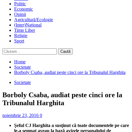
Politic
Economic
Opinii
Agricultură/Ecologie
(Inter)Național
Timp Liber
Religie
Sport
Caută
după:
Home
Societate
Borboly Csaba, audiat peste cinci ore la Tribunalul Harghita
Societate
Borboly Csaba, audiat peste cinci ore la
Tribunalul Harghita
noiembrie 23, 2016
0
Şeful CJ Harghita a susţinut că toate documentele pe care
le-a semnat aveau la bază avizele personalului de