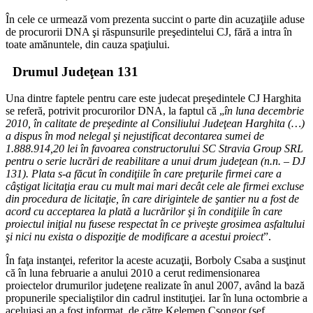
În cele ce urmează vom prezenta succint o parte din acuzaţiile aduse
de procurorii DNA şi răspunsurile preşedintelui CJ, fără a intra în
toate amănuntele, din cauza spaţiului.
Drumul Judeţean 131
Una dintre faptele pentru care este judecat preşedintele CJ Harghita
se referă, potrivit procurorilor DNA, la faptul că „
în luna decembrie
2010, în calitate de preşedinte al Consiliului Judeţean Harghita (…)
a dispus în mod nelegal şi nejustificat decontarea sumei de
1.888.914,20 lei în favoarea constructorului SC Stravia Group SRL
pentru o serie lucrări de reabilitare a unui drum judeţean (n.n. – DJ
131). Plata s-a făcut în condiţiile în care preţurile firmei care a
câştigat licitaţia erau cu mult mai mari decât cele ale firmei excluse
din procedura de licitaţie, în care dirigintele de şantier nu a fost de
acord cu acceptarea la plată a lucrărilor şi în condiţiile în care
proiectul iniţial nu fusese respectat în ce priveşte grosimea asfaltului
şi nici nu exista o dispoziţie de modificare a acestui proiect
”.
În faţa instanţei, referitor la aceste acuzaţii, Borboly Csaba a susţinut
că în luna februarie a anului 2010 a cerut redimensionarea
proiectelor drumurilor judeţene realizate în anul 2007, având la bază
propunerile specialiştilor din cadrul instituţiei. Iar în luna octombrie a
aceluiaşi an a fost informat, de către Kelemen Csongor (şef