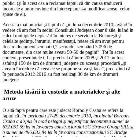
publici (şi în acest caz a reclamat faptul că din cauza traducerii
incorecte a unor cuvinte din interceptare s-a modificat sensul celor
spuse de el).
Acesta a mai punctat şi faptul că „în luna decembrie 2010, având în
vedere că am fost în sediul Consiliului Judeţean doar 8 zile, luând în
calcul multiplele deplasări în interes de serviciu la Bucureşti şi
celelalte şedinţe, întruniri, manifestaţii, reiese că am avut pentru
fiecare document semnat 0,2 secunde, semnând 3.096 de
documente, din care multe aveau 50-60 de pagini”. Tot în acest
context, preşedintele CJ a precizat că între 2008 şi 2012 au fost
asfaltaţi 150 de km de drumuri judeţene cu aceeaşi procedură „şi
aveam încredere că ceea ce se propune se va şi face”, precizând că
în perioada 2012-2016 au fost realizaţi 30 de km de drumuri
judeţene.
Metoda lăsării în custodie a materialelor şi alte
acuze
O altă faptă pentru care este judecat Borboly Csaba se referă la
faptul că „
în perioada 27-29 decembrie 2010, inculpatul Borboly
Csaba a dispus în mod nelegal şi nejustificat decontarea sumei de
672.051,59 lei în favoarea constructorului SC Stravia Group SRL şi
a sumei de 496.632,84 lei în favoarea constructorului SC Bridge