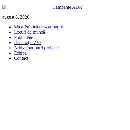
Skip
august 6, 2026
to
Mica Publicitate – anunțuri
content
Locuri de muncă
Publicitate
Declarație 230
Arhiva anunturi proiecte
Echipa
Contact