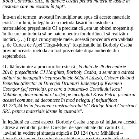
Road Construct SRL, în ambele cazuri pentru materiale lăsate în
custodie care nu existau în fapt
”.
Într-un alt termen, avocaţii învinuiţilor au spus că aceste materiale
există. Iar luni, în legătură cu metoda lăsării în custodie a
materialelor, preşedintele CJ a precizat că „era un obicei moştenit şi
în fiecare an trebuia să ne batem pentru fonduri încât să realizăm
lucrări. (…) După cunoştinţele mele, această procedură era validată
şi de Curtea de Apel Târgu-Mureş” (explicaţiile lui Borboly Csaba
privind această metodă au fost prezentate după audierile din
septembrie).
O altă învinuire a procurorilor este că „
la data de 28 decembrie
2010, preşedintele CJ Harghita, Borboly Csaba, a semnat o adresă
alături de inculpaţii vicepreşedintele Sófalvi László, Csiszer Botond
Benedek (director al Direcţiei Drumuri Judeţene) şi Kelemen
Csongor (şef serviciu), pe care a transmis-o Consiliului local
Mihăileni, determinându-l astfel pe inculpatul Kosa Petru, primarul
acestei comune, să deconteze în mod nelegal şi nejustificat
81.730,44 lei în favoarea constructorului SC Bridge Road Construct
SRL pentru materiale lăsate în custodie
”.
În legătură cu acest aspect, Borboly Csaba a spus că iniţiativa acestei
adrese a venit din partea Direcţiei de specialitate din cadrul CJ,
„având în vedere şi situaţia atipică a DJ 124 (
n.n.
: Mihăileni –
Livezi), şi anume la costul de reabilitare a acestuia participând cu