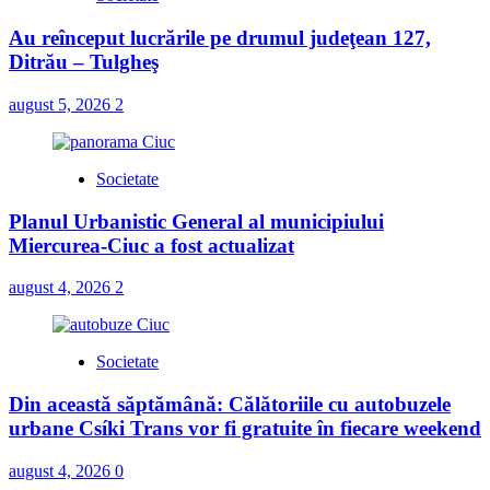
Au reînceput lucrările pe drumul judeţean 127,
Ditrău – Tulgheş
august 5, 2026
2
Societate
Planul Urbanistic General al municipiului
Miercurea-Ciuc a fost actualizat
august 4, 2026
2
Societate
Din această săptămână: Călătoriile cu autobuzele
urbane Csíki Trans vor fi gratuite în fiecare weekend
august 4, 2026
0