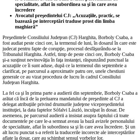
specialitate, aflat în subordinea sa şi în care avea
încredere
Avocatul preşedintelui CJ: „Acuzaţiile, practic, se
bazează pe interceptări traduse prost din limba
maghiară”
Preşedintele Consiliului Judeţean (CJ) Harghita, Borboly Csaba, a
fost audiat peste cinci ore, la termenul de luni, în dosarul în care este
judecat pentru fapte de corupţie, procesul desfăşurându-se la
Tribunalul Harghita. Astfel, timp de peste cinci ore, Borboly Csaba
şi-a susţinut nevinovăţia în faţa instanţei, răspunzând punctual la
acuzaţiile ce îi sunt aduse, după ce la termenul din septembrie a
clarificat, pe parcursul a aproximativ patru ore, unele chestiuni
generale ce au vizat procedura de lucru în cadrul Consiliului
Judeţean Harghita.
La fel ca şi în prima parte a audierii din septembrie, Borboly Csaba a
arătat că încă de la preluarea mandatului de preşedinte al CJ a
delegat atribuţiile privind drumurile judeţene vicepreşedintelui
instituţiei, la data faptelor Sófalvi László, inculpat în dosar. De
asemenea, pe parcursul audierii a insistat asupra faptului că toate
documentele pe care le-a semnat aveau la bază avizele personalului
de specialitate, aflat în subordinea sa şi în care avea încredere. Şi un
alt lucru punctat s-a referit la traducerile incorecte ale interceptărilor
aflate la dosar, care au schimbat sensul vorbelor lor.