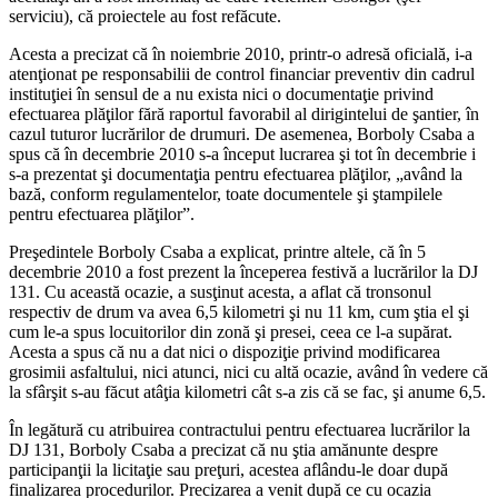
serviciu), că proiectele au fost refăcute.
Acesta a precizat că în noiembrie 2010, printr-o adresă oficială, i-a
atenţionat pe responsabilii de control financiar preventiv din cadrul
instituţiei în sensul de a nu exista nici o documentaţie privind
efectuarea plăţilor fără raportul favorabil al dirigintelui de şantier, în
cazul tuturor lucrărilor de drumuri. De asemenea, Borboly Csaba a
spus că în decembrie 2010 s-a început lucrarea şi tot în decembrie i
s-a prezentat şi documentaţia pentru efectuarea plăţilor, „având la
bază, conform regulamentelor, toate documentele şi ştampilele
pentru efectuarea plăţilor”.
Preşedintele Borboly Csaba a explicat, printre altele, că în 5
decembrie 2010 a fost prezent la începerea festivă a lucrărilor la DJ
131. Cu această ocazie, a susţinut acesta, a aflat că tronsonul
respectiv de drum va avea 6,5 kilometri şi nu 11 km, cum ştia el şi
cum le-a spus locuitorilor din zonă şi presei, ceea ce l-a supărat.
Acesta a spus că nu a dat nici o dispoziţie privind modificarea
grosimii asfaltului, nici atunci, nici cu altă ocazie, având în vedere că
la sfârşit s-au făcut atâţia kilometri cât s-a zis că se fac, şi anume 6,5.
În legătură cu atribuirea contractului pentru efectuarea lucrărilor la
DJ 131, Borboly Csaba a precizat că nu ştia amănunte despre
participanţii la licitaţie sau preţuri, acestea aflându-le doar după
finalizarea procedurilor. Precizarea a venit după ce cu ocazia