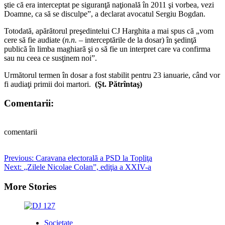
ştie că era interceptat pe siguranţă naţională în 2011 şi vorbea, vezi
Doamne, ca să se disculpe”, a declarat avocatul Sergiu Bogdan.
Totodată, apărătorul preşedintelui CJ Harghita a mai spus că „vom
cere să fie audiate (
n.n.
– interceptările de la dosar) în şedinţă
publică în limba maghiară şi o să fie un interpret care va confirma
sau nu ceea ce susţinem noi”.
Următorul termen în dosar a fost stabilit pentru 23 ianuarie, când vor
fi audiaţi primii doi martori.
(Şt. Pătrîntaş)
Comentarii:
comentarii
Post
Previous:
Caravana electorală a PSD la Topliţa
Next:
„Zilele Nicolae Colan”, ediţia a XXIV-a
navigation
More Stories
Societate