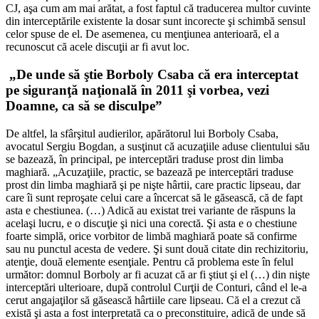
CJ, aşa cum am mai arătat, a fost faptul că traducerea multor cuvinte
din interceptările existente la dosar sunt incorecte şi schimbă sensul
celor spuse de el. De asemenea, cu menţiunea anterioară, el a
recunoscut că acele discuţii ar fi avut loc.
„De unde să ştie Borboly Csaba că era interceptat
pe siguranţă naţională în 2011 şi vorbea, vezi
Doamne, ca să se disculpe”
De altfel, la sfârşitul audierilor, apărătorul lui Borboly Csaba,
avocatul Sergiu Bogdan, a susţinut că acuzaţiile aduse clientului său
se bazează, în principal, pe interceptări traduse prost din limba
maghiară. „Acuzaţiile, practic, se bazează pe interceptări traduse
prost din limba maghiară şi pe nişte hârtii, care practic lipseau, dar
care îi sunt reproşate celui care a încercat să le găsească, că de fapt
asta e chestiunea. (…) Adică au existat trei variante de răspuns la
acelaşi lucru, e o discuţie şi nici una corectă. Şi asta e o chestiune
foarte simplă, orice vorbitor de limbă maghiară poate să confirme
sau nu punctul acesta de vedere. Şi sunt două citate din rechizitoriu,
atenţie, două elemente esenţiale. Pentru că problema este în felul
următor: domnul Borboly ar fi acuzat că ar fi ştiut şi el (…) din nişte
interceptări ulterioare, după controlul Curţii de Conturi, când el le-a
cerut angajaţilor să găsească hârtiile care lipseau. Că el a crezut că
există şi asta a fost interpretată ca o preconstituire, adică de unde să