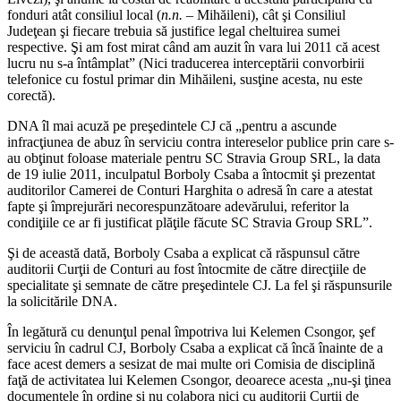
fonduri atât consiliul local (
n.n.
– Mihăileni), cât şi Consiliul
Judeţean şi fiecare trebuia să justifice legal cheltuirea sumei
respective. Şi am fost mirat când am auzit în vara lui 2011 că acest
lucru nu s-a întâmplat” (Nici traducerea interceptării convorbirii
telefonice cu fostul primar din Mihăileni, susţine acesta, nu este
corectă).
DNA îl mai acuză pe preşedintele CJ că „pentru a ascunde
infracţiunea de abuz în serviciu contra intereselor publice prin care s-
au obţinut foloase materiale pentru SC Stravia Group SRL, la data
de 19 iulie 2011, inculpatul Borboly Csaba a întocmit şi prezentat
auditorilor Camerei de Conturi Harghita o adresă în care a atestat
fapte şi împrejurări necorespunzătoare adevărului, referitor la
condiţiile ce ar fi justificat plăţile făcute SC Stravia Group SRL”.
Şi de această dată, Borboly Csaba a explicat că răspunsul către
auditorii Curţii de Conturi au fost întocmite de către direcţiile de
specialitate şi semnate de către preşedintele CJ. La fel şi răspunsurile
la solicitările DNA.
În legătură cu denunţul penal împotriva lui Kelemen Csongor, şef
serviciu în cadrul CJ, Borboly Csaba a explicat că încă înainte de a
face acest demers a sesizat de mai multe ori Comisia de disciplină
faţă de activitatea lui Kelemen Csongor, deoarece acesta „nu-şi ţinea
documentele în ordine şi nu colabora nici cu auditorii Curţii de