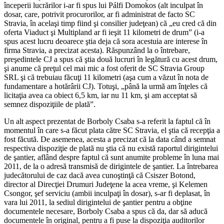
începerii lucrărilor i-ar fi spus lui Pálfi Domokos (alt inculpat în
dosar, care, potrivit procurorilor, ar fi administrat de facto SC
Stravia, în acelaşi timp fiind şi consilier judeţean) că „eu cred că din
oferta Viaduct şi Multipland ar fi ieşit 11 kilometri de drum” (i-a
spus acest lucru deoarece ştia deja că sora acestuia are interese în
firma Stravia, a precizat acesta). Răspunzând la o întrebare,
preşedintele CJ a spus că ştia două lucruri în legătură cu acest drum,
şi anume că preţul cel mai mic a fost oferit de SC Stravia Group
SRL şi că trebuiau făcuţi 11 kilometri (aşa cum a văzut în nota de
fundamentare a hotărârii CJ). Totuşi, „până la urmă am înţeles că
licitaţia avea ca obiect 6,5 km, iar nu 11 km, şi am acceptat să
semnez dispoziţiile de plată”.
Un alt aspect prezentat de Borboly Csaba s-a referit la faptul că în
momentul în care s-a făcut plata către SC Stravia, el ştia că recepţia a
fost făcută. De asemenea, acesta a precizat că la data când a semnat
respectiva dispoziţie de plată nu ştia că nu există raportul dirigintelui
de şantier, aflând despre faptul că sunt anumite probleme în luna mai
2011, de la o adresă transmisă de dirigintele de şantier. La întrebarea
judecătorului de caz dacă avea cunoştinţă că Csiszer Botond,
director al Direcţiei Drumuri Judeţene la acea vreme, şi Kelemen
Csongor, şef serviciu (ambii inculpaţi în dosar), s-ar fi deplasat, în
vara lui 2011, la sediul dirigintelui de şantier pentru a obţine
documentele necesare, Borboly Csaba a spus că da, dar să aducă
documentele în original, pentru a fi puse la dispoziţia auditorilor