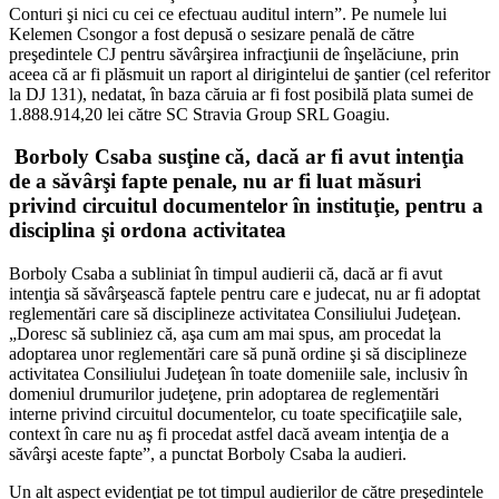
Conturi şi nici cu cei ce efectuau auditul intern”. Pe numele lui
Kelemen Csongor a fost depusă o sesizare penală de către
preşedintele CJ pentru săvârşirea infracţiunii de înşelăciune, prin
aceea că ar fi plăsmuit un raport al dirigintelui de şantier (cel referitor
la DJ 131), nedatat, în baza căruia ar fi fost posibilă plata sumei de
1.888.914,20 lei către SC Stravia Group SRL Goagiu.
Borboly Csaba susţine că, dacă ar fi avut intenţia
de a săvârşi fapte penale, nu ar fi luat măsuri
privind circuitul documentelor în instituţie, pentru a
disciplina şi ordona activitatea
Borboly Csaba a subliniat în timpul audierii că, dacă ar fi avut
intenţia să săvârşească faptele pentru care e judecat, nu ar fi adoptat
reglementări care să disciplineze activitatea Consiliului Judeţean.
„Doresc să subliniez că, aşa cum am mai spus, am procedat la
adoptarea unor reglementări care să pună ordine şi să disciplineze
activitatea Consiliului Judeţean în toate domeniile sale, inclusiv în
domeniul drumurilor judeţene, prin adoptarea de reglementări
interne privind circuitul documentelor, cu toate specificaţiile sale,
context în care nu aş fi procedat astfel dacă aveam intenţia de a
săvârşi aceste fapte”, a punctat Borboly Csaba la audieri.
Un alt aspect evidenţiat pe tot timpul audierilor de către preşedintele