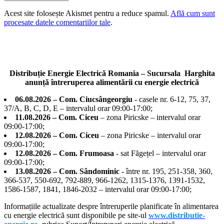
Acest site folosește Akismet pentru a reduce spamul.
Află cum sunt
procesate datele comentariilor tale
.
Distribuție Energie Electrică Romania – Sucursala Harghita
anunță întreruperea alimentării cu energie electrică
06.08.2026 – Com. Ciucsângeorgiu
- casele nr. 6-12, 75, 37,
37/A, B, C, D, E – intervalul orar 09:00-17:00;
11.08.2026 – Com. Ciceu
– zona Piricske – intervalul orar
09:00-17:00;
12.08.2026 – Com. Ciceu
– zona Piricske – intervalul orar
09:00-17:00;
12.08.2026 – Com. Frumoasa
- sat Făgețel – intervalul orar
09:00-17:00;
13.08.2026 – Com. Sândominic
- între nr. 195, 251-358, 360,
366-537, 550-692, 792-889, 966-1262, 1315-1376, 1391-1532,
1586-1587, 1841, 1846-2032 – intervalul orar 09:00-17:00;
Informațiile actualizate despre întreruperile planificate în alimentarea
cu energie electrică sunt disponibile pe site-ul
www.distributie-