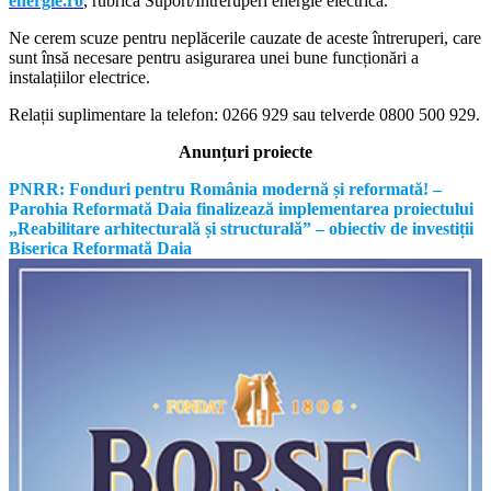
energie.ro
, rubrica Suport/Întreruperi energie electrică.
Ne cerem scuze pentru neplăcerile cauzate de aceste întreruperi, care
sunt însă necesare pentru asigurarea unei bune funcționări a
instalațiilor electrice.
Relații suplimentare la tel
efon: 0266 929 sau telverde 0800 500 929.
Anunțuri proiecte
PNRR: Fonduri pentru România modernă și reformată! –
Parohia Reformată Daia finalizează implementarea proiectului
„Reabilitare arhitecturală și structurală” – obiectiv de investiții
Biserica Reformată Daia