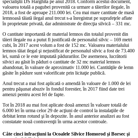
specialiştii DS Harghita pe anul 2018. Conform acestui document,
valoarea totală a pagubei provenită ca urmare a tăierilor ilegale, în
2018, a fost de aproape 211.000 lei. Cea mai mare cantitate de masă
lemnoasă tăiată ilegal anul trecut s-a înregistrat pe suprafeţele aflate
în proprietate privată, dar administrate de direcţia silvică – 331 mc.
O cantitate importantă de material lemnos din totalul provenit din
tăieri ilegale nu a putut fi justificată de personalul silvic – 169 metri
cubi, în 2017 acest volum a fost de 152 mc. Valoarea materialului
lemnos tăiat ilegal şi nejustificat de personalul silvic a fost de 73.400
lei, sumă ce le este imputată pădurarilor. De asemenea, lucrătorii
silvici au găsit în păduri o cantitate de 32 mc material lemnos
abandonat, în valoare de aproximativ 11.000 lei. Cantităţile de lemn
găsite în pădure sunt valorificate prin licitaţie publică.
Anul trecut a mai fost aplicată o amendă în valoare de 1.000 de lei
pentru păşunat abuziv în fondul forestier, în 2017 fiind date trei
amenzi pentru acest fel de fapte.
Tot în 2018 au mai fost aplicate două amenzi în valoare totală de
6.000 lei în urma celor 29 de acţiuni de control la instalaţiile de
debitat lemn rotund şi în depozite. În anul anterior analizei au fost
constatate nouă contravenţii în urma acestor controale.
Câte cinci infracţiuni la Ocoalele Silvice Homorod şi Borsec şi