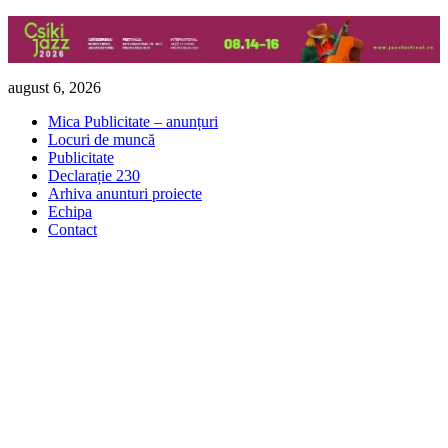
Skip
august 6, 2026
to
Mica Publicitate – anunțuri
content
Locuri de muncă
Publicitate
Declarație 230
Arhiva anunturi proiecte
Echipa
Contact