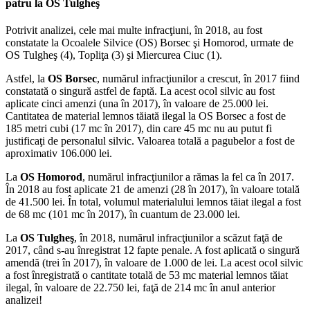
patru la OS Tulgheş
Potrivit analizei, cele mai multe infracţiuni, în 2018, au fost
constatate la Ocoalele Silvice (OS) Borsec şi Homorod, urmate de
OS Tulgheş (4), Topliţa (3) şi Miercurea Ciuc (1).
Astfel, la
OS Borsec
, numărul infracţiunilor a crescut, în 2017 fiind
constatată o singură astfel de faptă. La acest ocol silvic au fost
aplicate cinci amenzi (una în 2017), în valoare de 25.000 lei.
Cantitatea de material lemnos tăiată ilegal la OS Borsec a fost de
185 metri cubi (17 mc în 2017), din care 45 mc nu au putut fi
justificaţi de personalul silvic. Valoarea totală a pagubelor a fost de
aproximativ 106.000 lei.
La
OS Homorod
, numărul infracţiunilor a rămas la fel ca în 2017.
În 2018 au fost aplicate 21 de amenzi (28 în 2017), în valoare totală
de 41.500 lei. În total, volumul materialului lemnos tăiat ilegal a fost
de 68 mc (101 mc în 2017), în cuantum de 23.000 lei.
La
OS Tulgheş
, în 2018, numărul infracţiunilor a scăzut faţă de
2017, când s-au înregistrat 12 fapte penale. A fost aplicată o singură
amendă (trei în 2017), în valoare de 1.000 de lei. La acest ocol silvic
a fost înregistrată o cantitate totală de 53 mc material lemnos tăiat
ilegal, în valoare de 22.750 lei, faţă de 214 mc în anul anterior
analizei!