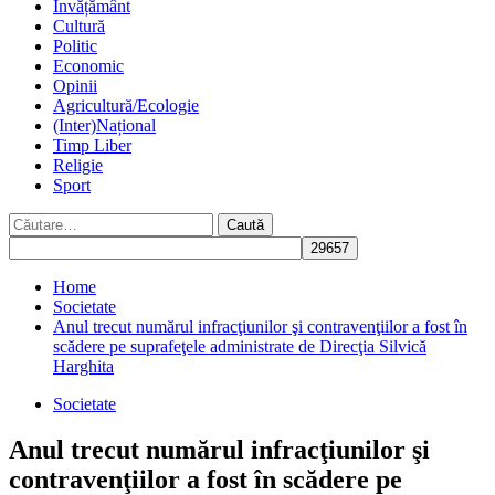
Învățământ
Cultură
Politic
Economic
Opinii
Agricultură/Ecologie
(Inter)Național
Timp Liber
Religie
Sport
Caută
după:
Home
Societate
Anul trecut numărul infracţiunilor şi contravenţiilor a fost în
scădere pe suprafeţele administrate de Direcţia Silvică
Harghita
Societate
Anul trecut numărul infracţiunilor şi
contravenţiilor a fost în scădere pe