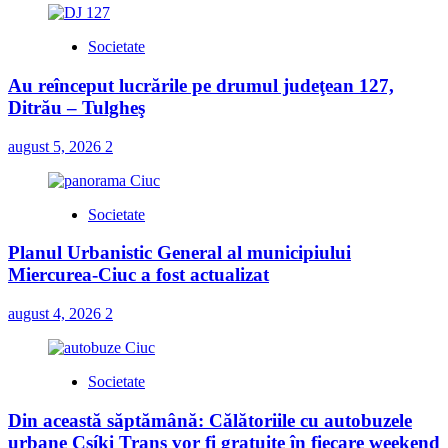
Societate
Au reînceput lucrările pe drumul judeţean 127,
Ditrău – Tulgheş
august 5, 2026
2
Societate
Planul Urbanistic General al municipiului
Miercurea-Ciuc a fost actualizat
august 4, 2026
2
Societate
Din această săptămână: Călătoriile cu autobuzele
urbane Csíki Trans vor fi gratuite în fiecare weekend