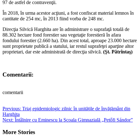
97 de astfel de contravenţii.
În 2018, în urma acestor acţiuni, a fost confiscat material lemnos în
cantitate de 254 mc, în 2013 fiind vorba de 248 mc.
Direcţia Silvică Harghita are în administrare o suprafaţă totală de
88.302 hectare fond forestier sau vegetaţie forestieră în afara
fondului forestier (2.660 ha). Din acest total, aproape 23.000 hectare
sunt proprietate publică a statului, iar restul suprafeţei aparţine altor
proprietari, dar este administrată de direcţia silvică.
(Şt. Pătrîntaş)
Comentarii:
comentarii
Post
Previous:
Triaj epidemiologic zilnic în unităţile de învăţământ din
Harghita
navigation
Next:
Întâlnire cu Eminescu la Şcoala Gimnazială „Petőfi Sándor”
More Stories