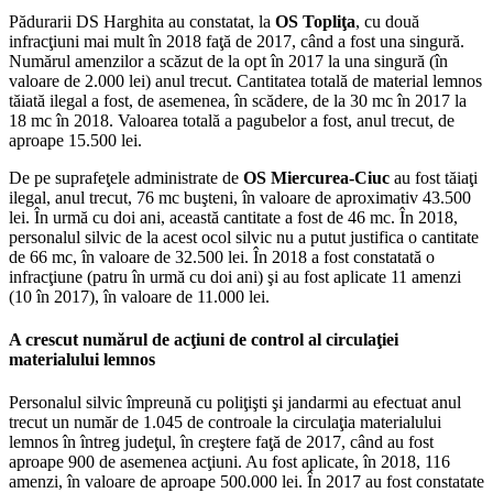
Pădurarii DS Harghita au constatat, la
OS Topliţa
, cu două
infracţiuni mai mult în 2018 faţă de 2017, când a fost una singură.
Numărul amenzilor a scăzut de la opt în 2017 la una singură (în
valoare de 2.000 lei) anul trecut. Cantitatea totală de material lemnos
tăiată ilegal a fost, de asemenea, în scădere, de la 30 mc în 2017 la
18 mc în 2018. Valoarea totală a pagubelor a fost, anul trecut, de
aproape 15.500 lei.
De pe suprafeţele administrate de
OS Miercurea-Ciuc
au fost tăiaţi
ilegal, anul trecut, 76 mc buşteni, în valoare de aproximativ 43.500
lei. În urmă cu doi ani, această cantitate a fost de 46 mc. În 2018,
personalul silvic de la acest ocol silvic nu a putut justifica o cantitate
de 66 mc, în valoare de 32.500 lei. În 2018 a fost constatată o
infracţiune (patru în urmă cu doi ani) şi au fost aplicate 11 amenzi
(10 în 2017), în valoare de 11.000 lei.
A crescut numărul de acţiuni de control al circulaţiei
materialului lemnos
Personalul silvic împreună cu poliţişti şi jandarmi au efectuat anul
trecut un număr de 1.045 de controale la circulaţia materialului
lemnos în întreg judeţul, în creştere faţă de 2017, când au fost
aproape 900 de asemenea acţiuni. Au fost aplicate, în 2018, 116
amenzi, în valoare de aproape 500.000 lei. În 2017 au fost constatate