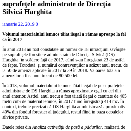
suprafeţele administrate de Direcţia
Silvică Harghita
ianuarie 22, 2019
0
Volumul materialului lemnos tăiat ilegal a rămas aproape la fel
ca în 2017
În anul 2018 au fost constatate un număr de 18 infracţiuni săvârşite
pe suprafeţele forestiere administrate de Direcţia Silvică (DS)
Harghita, în scădere faţă de 2017, când s-au înregistrat 23 de astfel
de fapte. Totodată, şi numărul contravenţiilor a scăzut anul trecut, de
la 50 de amenzi aplicate în 2017 la 39 în 2018. Valoarea totală a
amenzilor a fost anul trecut de 80.500 lei.
În 2018, volumul materialului lemnos tăiat ilegal de pe suprafeţele
administrate de DS Harghita a rămas aproximativ egal cu cel din
anul anterior. Astfel, anul trecut a fost tăiată ilegal o cantitate de 405
metri cubi de material lemnos, în 2017 fiind înregistraţi 414 mc. În
context, trebuie precizat că DS Harghita administrează aproximativ
40% din fondul forestier al judeţului, restul fiind în paza ocoalelor
silvice private.
Datele reies din
Analiza activităţii de pază a pădurilor
, realizată de