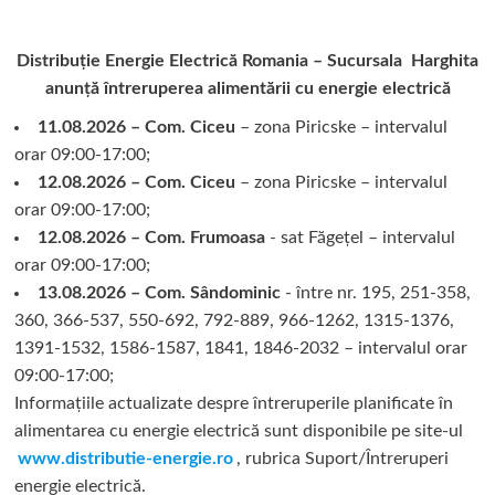
coborâte,
persoanele
Distribuție Energie Electrică Romania – Sucursala Harghita
fără
acoperiş
anunță întreruperea alimentării cu energie electrică
deasupra
11.08.2026 – Com. Ciceu
capului
– zona Piricske – intervalul
refuză
orar 09:00-17:00;
adăpostul
12.08.2026 – Com. Ciceu
– zona Piricske – intervalul
de
orar 09:00-17:00;
noapte
12.08.2026 – Com. Frumoasa
- sat Făgețel – intervalul
orar 09:00-17:00;
13.08.2026 – Com. Sândominic
- între nr. 195, 251-358,
360, 366-537, 550-692, 792-889, 966-1262, 1315-1376,
1391-1532, 1586-1587, 1841, 1846-2032 – intervalul orar
09:00-17:00;
Informațiile actualizate despre întreruperile planificate în
alimentarea cu energie electrică sunt disponibile pe site-ul
www.distributie-energie.ro
, rubrica Suport/Întreruperi
energie electrică.