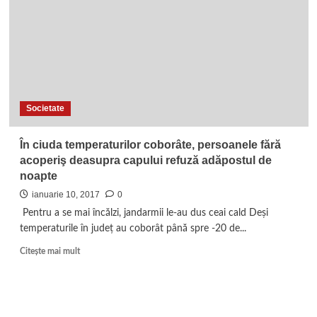
Societate
În ciuda temperaturilor coborâte, persoanele fără
acoperiş deasupra capului refuză adăpostul de
noapte
ianuarie 10, 2017
0
Pentru a se mai încălzi, jandarmii le-au dus ceai cald Deşi
temperaturile în judeţ au coborât până spre -20 de...
Read
Citește mai mult
more
about
În
ciuda
temperaturilor