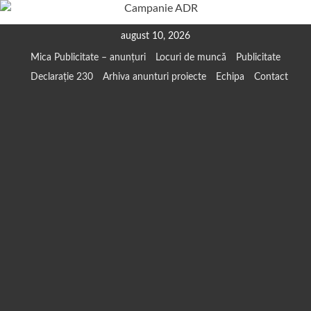
Skip
august 10, 2026
to
Mica Publicitate – anunțuri
Locuri de muncă
Publicitate
content
Declarație 230
Arhiva anunturi proiecte
Echipa
Contact