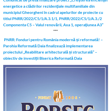
energetice a clădirilor rezidenţiale multifamiliale din
municipiul Gheorgheni în cadrul apelurilor de proiecte cu
titlul PNRR/2022/C5/1/A.3.1/1, PNRR/2022/C5/1/A.3./2
Componenta C5 – Valul renovării, Axa 1, operaţiunea A3”
***
PNRR: Fonduri pentru România modernă și reformată! –
Parohia Reformată Daia finalizează implementarea
proiectului „Reabilitare arhitecturală și structurală” –
obiectiv de investiții Biserica Reformată Daia