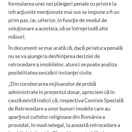
formularea unei noi plângeri penale cu privire la
infracţiunile menţionate mai sus se impune a fi un
prim pas, iar, ulterior, în funcţie de modul de
soluţionare a acesteia, să se întreprindă alte
măsuri.
În document se mai arată că, dacă pe latura penală
nu se va ajunge la desfiinţarea deciziei de
retrocedare a imobilelor, atunci se poate analiza
posibilitatea sesizării instanţei civile.
„Din coroborarea mijloacelor de probă
administrate în prezentul dosar, apreciem că în
cauză există indicii că, respectiva Comisie Specială
de Retrocedare a unor bunuri imobile care au
aparţinut cultelor religioase din România a
procedat, în mod nelegal, la această retrocedare a