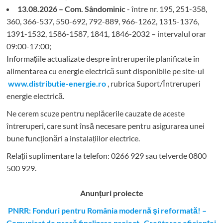
13.08.2026 – Com. Sândominic
- între nr. 195, 251-358,
360, 366-537, 550-692, 792-889, 966-1262, 1315-1376,
1391-1532, 1586-1587, 1841, 1846-2032 – intervalul orar
09:00-17:00;
Informațiile actualizate despre întreruperile planificate în
alimentarea cu energie electrică sunt disponibile pe site-ul
www.distributie-energie.ro
, rubrica Suport/Întreruperi
energie electrică.
Ne cerem scuze pentru neplăcerile cauzate de aceste
întreruperi, care sunt însă necesare pentru asigurarea unei
bune funcționări a instalațiilor electrice.
Relații suplimentare la tel
efon: 0266 929 sau telverde 0800
500 929.
Anunțuri proiecte
PNRR: Fonduri pentru România modernă şi reformată! –
Comunicat de presă finalizare proiect „Creşterea eficienţei