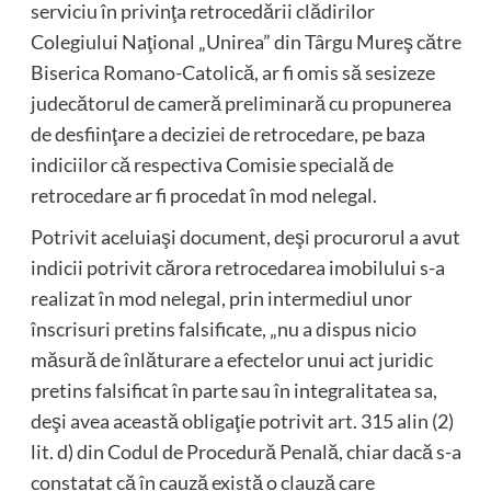
serviciu în privinţa retrocedării clădirilor
Colegiului Naţional „Unirea” din Târgu Mureş către
Biserica Romano-Catolică, ar fi omis să sesizeze
judecătorul de cameră preliminară cu propunerea
de desfiinţare a deciziei de retrocedare, pe baza
indiciilor că respectiva Comisie specială de
retrocedare ar fi procedat în mod nelegal.
Potrivit aceluiaşi document, deşi procurorul a avut
indicii potrivit cărora retrocedarea imobilului s-a
realizat în mod nelegal, prin intermediul unor
înscrisuri pretins falsificate, „nu a dispus nicio
măsură de înlăturare a efectelor unui act juridic
pretins falsificat în parte sau în integralitatea sa,
deşi avea această obligaţie potrivit art. 315 alin (2)
lit. d) din Codul de Procedură Penală, chiar dacă s-a
constatat că în cauză există o clauză care