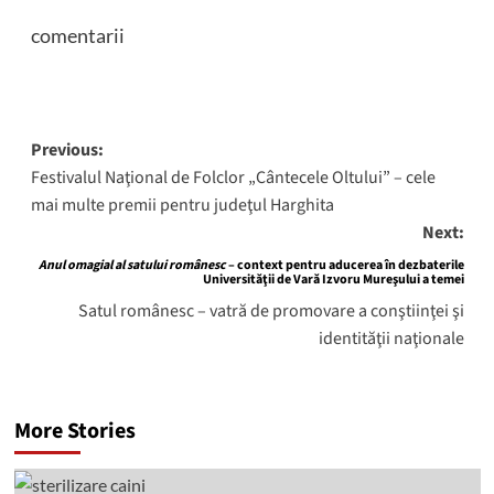
comentarii
Post
Previous:
Festivalul Naţional de Folclor „Cântecele Oltului” – cele
navigation
mai multe premii pentru judeţul Harghita
Next:
Anul omagial al satului românesc
– context pentru aducerea în dezbaterile
Universităţii de Vară Izvoru Mureşului a temei
Satul românesc – vatră de promovare a conştiinţei şi
identităţii naţionale
More Stories