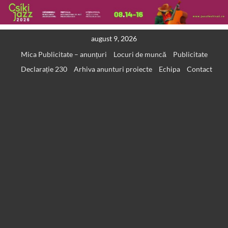
Skip
august 9, 2026
to
Mica Publicitate – anunțuri
Locuri de muncă
Publicitate
content
Declarație 230
Arhiva anunturi proiecte
Echipa
Contact