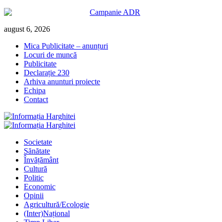
Skip
august 6, 2026
to
Mica Publicitate – anunțuri
content
Locuri de muncă
Publicitate
Declarație 230
Arhiva anunturi proiecte
Echipa
Contact
Primary
Menu
Societate
Sănătate
Învățământ
Cultură
Politic
Economic
Opinii
Agricultură/Ecologie
(Inter)Național