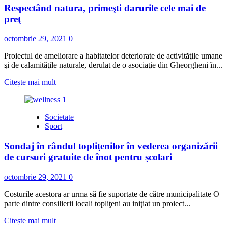
Respectând natura, primeşti darurile cele mai de
Mîndru
pietonilor
şi
preţ
a
şoferilor,
octombrie 29, 2021
0
în
Miercurea
Proiectul de ameliorare a habitatelor deteriorate de activităţile umane
Ciuc
şi de calamităţile naturale, derulat de o asociaţie din Gheorgheni în...
Read
Citește mai mult
more
about
Respectând
Societate
natura,
Sport
primeşti
darurile
Sondaj în rândul topliţenilor în vederea organizării
cele
mai
de cursuri gratuite de înot pentru şcolari
de
preţ
octombrie 29, 2021
0
Costurile acestora ar urma să fie suportate de către municipalitate O
parte dintre consilierii locali topliţeni au iniţiat un proiect...
Read
Citește mai mult