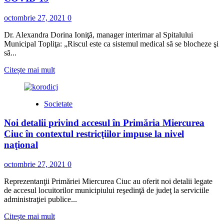
la
Policlinică
octombrie 27, 2021
0
Dr. Alexandra Dorina Ioniţă, manager interimar al Spitalului
Municipal Topliţa: „Riscul este ca sistemul medical să se blocheze şi
să...
Read
Citește mai mult
more
about
Medicii
Societate
Spitalului
Topliţa
Noi detalii privind accesul în Primăria Miercurea
fac
apel
Ciuc în contextul restricţiilor impuse la nivel
la
naţional
vaccinare
şi
octombrie 27, 2021
0
la
respectarea
Reprezentanţii Primăriei Miercurea Ciuc au oferit noi detalii legate
măsurilor
de accesul locuitorilor municipiului reşedinţă de judeţ la serviciile
pentru
administraţiei publice...
reducerea
transmiterii
Read
Citește mai mult
COVID-