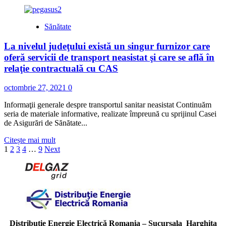
more
19
about
Noi
Sănătate
detalii
privind
La nivelul judeţului există un singur furnizor care
accesul
în
oferă servicii de transport neasistat şi care se află în
Primăria
relaţie contractuală cu CAS
Miercurea
Ciuc
octombrie 27, 2021
0
în
contextul
Informaţii generale despre transportul sanitar neasistat Continuăm
restricţiilor
seria de materiale informative, realizate împreună cu sprijinul Casei
impuse
de Asigurări de Sănătate...
la
nivel
Read
Citește mai mult
naţional
Paginație
more
1
2
3
4
…
9
Next
about
articole
La
nivelul
judeţului
există
un
singur
furnizor
Distribuție Energie Electrică Romania – Sucursala Harghita