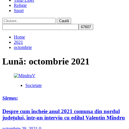
Timp Liber
Religie
Sport
Caută
după:
Home
2021
octombrie
Lună:
octombrie 2021
Societate
Sărmaş:
Despre cum încheie anul 2021 comuna din nordul
judeţului, într-un interviu cu edilul Valentin Mîndru
octombrie 29, 2021
0