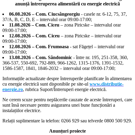
care
anunță întreruperea alimentării cu energie electrică
oferă
servicii
06.08.2026 – Com. Ciucsângeorgiu
- casele nr. 6-12, 75, 37,
de
37/A, B, C, D, E – intervalul orar 09:00-17:00;
transport
11.08.2026 – Com. Ciceu
– zona Piricske – intervalul orar
neasistat
09:00-17:00;
şi
12.08.2026 – Com. Ciceu
– zona Piricske – intervalul orar
care
09:00-17:00;
se
12.08.2026 – Com. Frumoasa
- sat Făgețel – intervalul orar
află
09:00-17:00;
în
13.08.2026 – Com. Sândominic
- între nr. 195, 251-358, 360,
relaţie
366-537, 550-692, 792-889, 966-1262, 1315-1376, 1391-1532,
contractuală
1586-1587, 1841, 1846-2032 – intervalul orar 09:00-17:00;
cu
Informațiile actualizate despre întreruperile planificate în alimentarea
CAS
cu energie electrică sunt disponibile pe site-ul
www.distributie-
energie.ro
, rubrica Suport/Întreruperi energie electrică.
Ne cerem scuze pentru neplăcerile cauzate de aceste întreruperi, care
sunt însă necesare pentru asigurarea unei bune funcționări a
instalațiilor electrice.
Relații suplimentare la tel
efon: 0266 929 sau telverde 0800 500 929.
Anunțuri proiecte