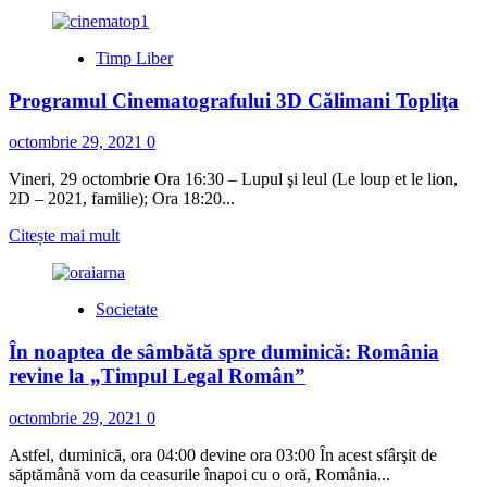
more
about
Sondaj
Timp Liber
în
rândul
Programul Cinematografului 3D Călimani Topliţa
topliţenilor
în
vederea
octombrie 29, 2021
0
organizării
de
Vineri, 29 octombrie Ora 16:30 – Lupul şi leul (Le loup et le lion,
cursuri
2D – 2021, familie); Ora 18:20...
gratuite
Read
Citește mai mult
de
more
înot
about
pentru
Programul
şcolari
Societate
Cinematografului
3D
În noaptea de sâmbătă spre duminică: România
Călimani
Topliţa
revine la „Timpul Legal Român”
octombrie 29, 2021
0
Astfel, duminică, ora 04:00 devine ora 03:00 În acest sfârşit de
săptămână vom da ceasurile înapoi cu o oră, România...