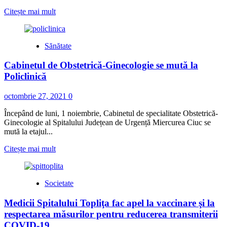
Read
Citește mai mult
more
about
În
Sănătate
noaptea
de
Cabinetul de Obstetrică-Ginecologie se mută la
sâmbătă
spre
Policlinică
duminică:
România
octombrie 27, 2021
0
revine
la
Începând de luni, 1 noiembrie, Cabinetul de specialitate Obstetrică-
„Timpul
Ginecologie al Spitalului Județean de Urgență Miercurea Ciuc se
Legal
mută la etajul...
Român”
Read
Citește mai mult
more
about
Cabinetul
Societate
de
Obstetrică-
Medicii Spitalului Topliţa fac apel la vaccinare şi la
Ginecologie
se
respectarea măsurilor pentru reducerea transmiterii
mută
COVID-19