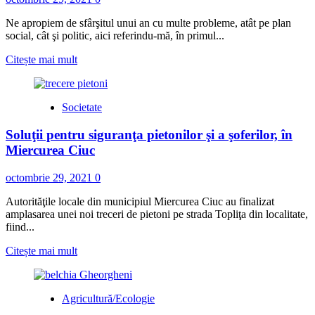
Ne apropiem de sfârşitul unui an cu multe probleme, atât pe plan
social, cât şi politic, aici referindu-mă, în primul...
Read
Citește mai mult
more
about
<h5>
Societate
<i>Sărmaş:
</i>
Soluţii pentru siguranţa pietonilor şi a şoferilor, în
</h5>Despre
cum
Miercurea Ciuc
încheie
anul
octombrie 29, 2021
0
2021
comuna
Autorităţile locale din municipiul Miercurea Ciuc au finalizat
din
amplasarea unei noi treceri de pietoni pe strada Topliţa din localitate,
nordul
fiind...
judeţului,
într-
Read
Citește mai mult
un
more
interviu
about
cu
Soluţii
Agricultură/Ecologie
edilul
pentru
Valentin
siguranţa