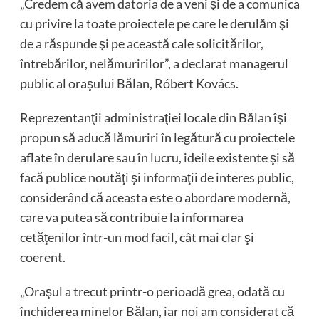
„Credem că avem datoria de a veni şi de a comunica
cu privire la toate proiectele pe care le derulăm şi
de a răspunde şi pe această cale solicitărilor,
întrebărilor, nelămuririlor”, a declarat managerul
public al oraşului Bălan, Róbert Kovács.
Reprezentanţii administraţiei locale din Bălan îşi
propun să aducă lămuriri în legătură cu proiectele
aflate în derulare sau în lucru, ideile existente şi să
facă publice noutăţi şi informaţii de interes public,
considerând că aceasta este o abordare modernă,
care va putea să contribuie la informarea
cetăţenilor într-un mod facil, cât mai clar şi
coerent.
„Oraşul a trecut printr-o perioadă grea, odată cu
închiderea minelor Bălan, iar noi am considerat că