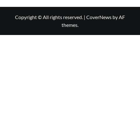
Copyright © All rights reserved.
|
CoverNews
by AF
themes.