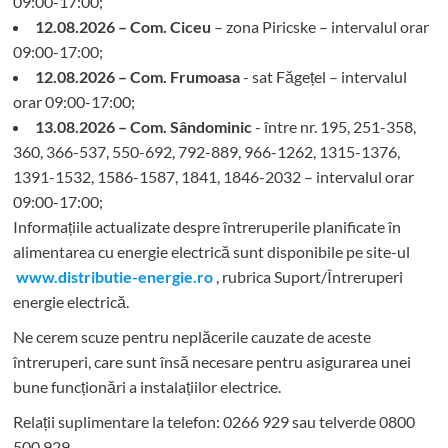
09:00-17:00;
12.08.2026 – Com. Ciceu
– zona Piricske – intervalul orar
09:00-17:00;
12.08.2026 – Com. Frumoasa
- sat Făgețel – intervalul
orar 09:00-17:00;
13.08.2026 – Com. Sândominic
- între nr. 195, 251-358,
360, 366-537, 550-692, 792-889, 966-1262, 1315-1376,
1391-1532, 1586-1587, 1841, 1846-2032 – intervalul orar
09:00-17:00;
Informațiile actualizate despre întreruperile planificate în
alimentarea cu energie electrică sunt disponibile pe site-ul
www.distributie-energie.ro
, rubrica Suport/Întreruperi
energie electrică.
Ne cerem scuze pentru neplăcerile cauzate de aceste
întreruperi, care sunt însă necesare pentru asigurarea unei
bune funcționări a instalațiilor electrice.
Relații suplimentare la tel
efon: 0266 929 sau telverde 0800
500 929.