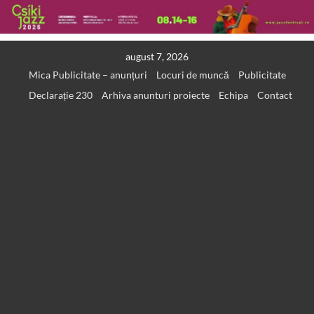
Skip
august 7, 2026
to
Mica Publicitate – anunțuri
Locuri de muncă
Publicitate
content
Declarație 230
Arhiva anunturi proiecte
Echipa
Contact