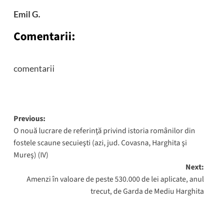
Emil G.
Comentarii:
comentarii
Post
Previous:
O nouă lucrare de referinţă privind istoria românilor din
navigation
fostele scaune secuieşti (azi, jud. Covasna, Harghita şi
Mureş) (IV)
Next:
Amenzi în valoare de peste 530.000 de lei aplicate, anul
trecut, de Garda de Mediu Harghita