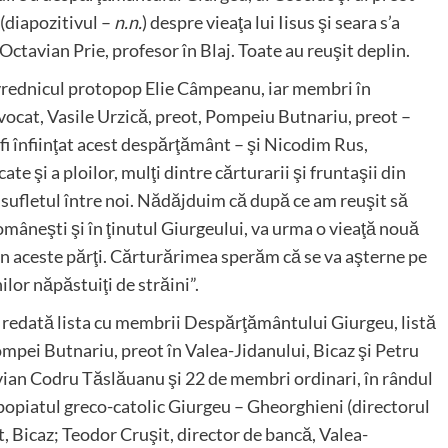
 (diapozitivul –
n.n.
) despre vieaţa lui Iisus şi seara s’a
Octavian Prie, profesor în Blaj. Toate au reuşit deplin.
 vrednicul protopop Elie Câmpeanu, iar membri în
vocat, Vasile Urzică, preot, Pompeiu Butnariu, preot –
 fi înfiinţat acest despărţământ – şi Nicodim Rus,
te şi a ploilor, mulţi dintre cărturarii şi fruntaşii din
cu sufletul între noi. Nădăjduim că după ce am reuşit să
omâneşti şi în ţinutul Giurgeului, va urma o vieaţă nouă
 din aceste părţi. Cărturărimea sperăm că se va aşterne pe
ilor năpăstuiţi de străini”.
 redată lista cu membrii Despărţământului Giurgeu, listă
mpei Butnariu, preot în Valea-Jidanului, Bicaz şi Petru
avian Codru Tăslăuanu şi 22 de membri ordinari, în rândul
popiatul greco-catolic Giurgeu – Gheorghieni (directorul
 Bicaz; Teodor Cruşit, director de bancă, Valea-