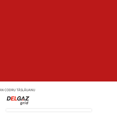
VIAN CODRU TĂSLĂUANU