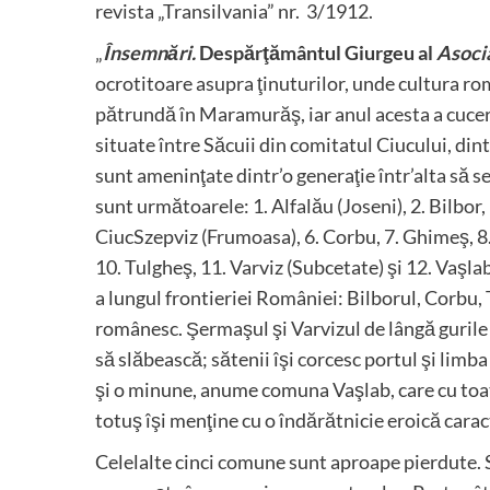
revista „Transilvania” nr. 3/1912.
„
Însemnări.
Despărţământul Giurgeu al
Asocia
ocrotitoare asupra ţinuturilor, unde cultura ro
pătrundă în Maramurăş, iar anul acesta a cucer
situate între Săcuii din comitatul Ciucului, din
sunt ameninţate dintr’o generaţie într’alta să 
sunt următoarele: 1. Alfalău (Joseni), 2. Bilbor
CiucSzepviz (Frumoasa), 6. Corbu, 7. Ghimeş, 
10. Tulgheş, 11. Varviz (Subcetate) şi 12. Vaşl
a lungul frontieriei României: Bilborul, Corbu, 
românesc. Şermaşul şi Varvizul de lângă guril
să slăbească; sătenii îşi corcesc portul şi limb
şi o minune, anume comuna Vaşlab, care cu toat
totuş îşi menţine cu o îndărătnicie eroică cara
Celelalte cinci comune sunt aproape pierdute. 