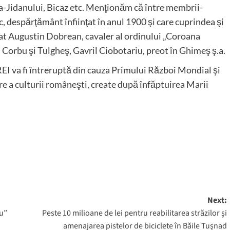
ea-Jidanului, Bicaz etc. Menţionăm că între membrii-
 despărţământ înfiinţat în anul 1900 şi care cuprindea şi
at Augustin Dobrean, cavaler al ordinului „Coroana
 Corbu şi Tulgheş, Gavril Ciobotariu, preot în Ghimeş ş.a.
I va fi întreruptă din cauza Primului Război Mondial şi
mare a culturii româneşti, create după înfăptuirea Marii
Next:
nu”
Peste 10 milioane de lei pentru reabilitarea străzilor şi
amenajarea pistelor de biciclete în Băile Tuşnad