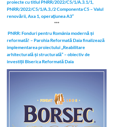
proiecte cu titlul PNRR/2022/C5/1/A.3.1/1,
PNRR/2022/C5/1/A.3./2 Componenta C5 – Valul
renovării, Axa 1, operaţiunea A3”
***
PNRR: Fonduri pentru România modernă și
reformată! – Parohia Reformată Daia finalizează
implementarea proiectului „Reabilitare
arhitecturală și structurală” – obiectiv de
investiții Biserica Reformată Daia