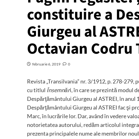
constituire a D
Giurgeu al ASTRE
Octavian Codru 
februarie 6, 2019
0
Revista „Transilvania” nr. 3/1912, p. 278-279, 
cu titlul
Însemnăr
i, în care se prezintă modul 
Despărţământului Giurgeu al ASTREI, în anul 191
Despărţământului Giurgeu al ASTREI fac şi profe
Marc, în lucrările lor. Dar, având în vedere val
notorietatea autorului, redăm articolul integral
prezenta principalele nume ale membrilor noul