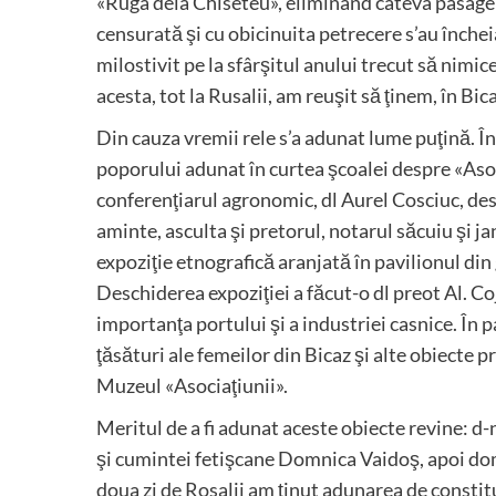
«Ruga dela Chiseteu», eliminând câteva pasage 
censurată şi cu obicinuita petrecere s’au închei
milostivit pe la sfârşitul anului trecut să nimic
acesta, tot la Rusalii, am reuşit să ţinem, în B
Din cauza vremii rele s’a adunat lume puţină. Î
poporului adunat în curtea şcoalei despre «Asoci
conferenţiarul agronomic, dl Aurel Cosciuc, des
aminte, asculta şi pretorul, notarul săcuiu şi
expoziţie etnografică aranjată în pavilionul din
Deschiderea expoziţiei a făcut-o dl preot Al. Co
importanţa portului şi a industriei casnice. În
ţăsături ale femeilor din Bicaz şi alte obiecte p
Muzeul «Asociaţiunii».
Meritul de a fi adunat aceste obiecte revine: d
şi cumintei fetişcane Domnica Vaidoş, apoi domn
doua zi de Rosalii am ţinut adunarea de constit