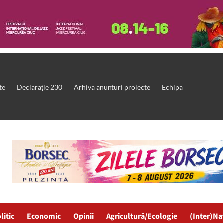
te
Declarație 230
Arhiva anunturi proiecte
Echipa
litic
Economic
Opinii
Agricultură/Ecologie
(Inter)Na