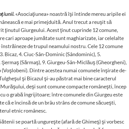
ţiunii
.
«Asociaţiunea» noastră îşi întinde mereu aripile ei
mânească e mai primejduită. Anul trecut a reuşit să
it ţinutul Giurgeului. Acest ţinut cuprinde 12 comune,
tre cari aproape jumătate sunt maghiarizate, iar celelalte
se înstrăineze de trupul neamului nostru. Cele 12 comune
, 3. Bicaz, 4. Ciuc-Sân-Dominic (Sândominic), 5.
8. Şermaş (Sărmaş), 9. Giurgeu-Sân-Miclăuş (Gheorgheni),
ab (Voşlobeni). Dintre acestea numai comunele înşirate de-
Tulgheşul şi Bicazul şi-au păstrat mai bine caracterul
e Murăşului, deşi sunt comune compacte româneşti, încep
a cu o grabă îngrijitoare; între comunele din Giurgeu este
e că e încinsă de un brâu strâns de comune săcueşti,
cterul etnic românesc.
Sătenii se poartă ungureşte (afară de Ghimeş) şi vorbesc