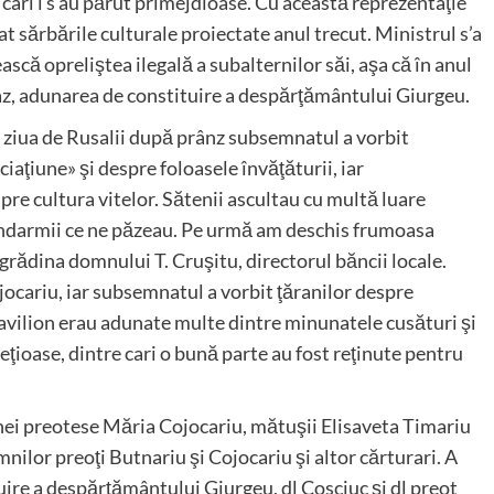
cari i s’au părut primejdioase. Cu această reprezentaţie
at sărbările culturale proiectate anul trecut. Ministrul s’a
ească opreliştea ilegală a subalternilor săi, aşa că în anul
icaz, adunarea de constituire a despărţământului Giurgeu.
n ziua de Rusalii după prânz subsemnatul a vorbit
aţiune» şi despre foloasele învăţăturii, iar
pre cultura vitelor. Sătenii ascultau cu multă luare
 jandarmii ce ne păzeau. Pe urmă am deschis frumoasa
 grădina domnului T. Cruşitu, directorul băncii locale.
jocariu, iar subsemnatul a vorbit ţăranilor despre
 pavilion erau adunate multe dintre minunatele cusături şi
reţioase, dintre cari o bună parte au fost reţinute pentru
-nei preotese Măria Cojocariu, mătuşii Elisaveta Timariu
ilor preoţi Butnariu şi Cojocariu şi altor cărturari. A
uire a despărţământului Giurgeu, dl Cosciuc şi dl preot