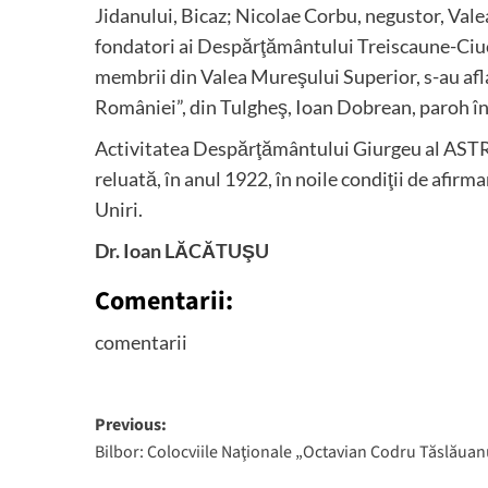
Jidanului, Bicaz; Nicolae Corbu, negustor, Val
fondatori ai Despărţământului Treiscaune-Ciuc,
membrii din Valea Mureşului Superior, s-au afl
României”, din Tulgheş, Ioan Dobrean, paroh în
Activitatea Despărţământului Giurgeu al ASTRE
reluată, în anul 1922, în noile condiţii de afir
Uniri.
Dr. Ioan LĂCĂTUŞU
Comentarii:
comentarii
Post
Previous:
Bilbor: Colocviile Naţionale „Octavian Codru Tăslăua
navigation