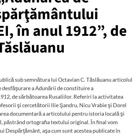
espărţământului
I, în anul 1912”, de
Tăslăuanu
publică sub semnătura lui Octavian C. Tăslăuanu articolul
de desfăşurare a Adunării de constituire a
2, de sărbătoarea Rusaliilor. Referiri la activitatea
sorii şi cercetătorii Ilie Şandru, Nicu Vrabie şi Dorel
oarea documentară a articolului pentru istoria locală şi
, păstrând ortografia textului original. În final vom
ui Despărţământ, aşa cum sunt acestea publicate în