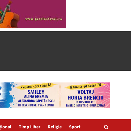
țional
Timp Liber
Religie
Sport