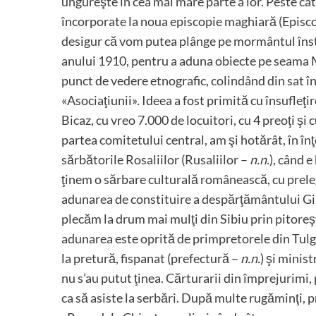
ungureşte în cea mai mare parte a lor. Peste câte
încorporate la noua episcopie maghiară (Episc
desigur că vom putea plânge pe mormântul înstră
anului 1910, pentru a aduna obiecte pe seama Mu
punct de vedere etnografic, colindând din sat în
«Asociaţiunii». Ideea a fost primită cu însufl
Bicaz, cu vreo 7.000 de locuitori, cu 4 preoţi şi 
partea comitetului central, am şi hotărât, în înţe
sărbătorile Rosaliilor (Rusaliilor –
n.n.
), când e
ţinem o sărbare culturală românească, cu prelege
adunarea de constituire a despărţământului Giu
plecăm la drum mai mulţi din Sibiu prin pitoreş
adunarea este oprită de primpretorele din Tulgh
la pretură, fispanat (prefectură –
n.n.
) şi minis
nu s’au putut ţinea. Cărturarii din împrejurimi, 
ca să asiste la serbări. După multe rugăminţi, 