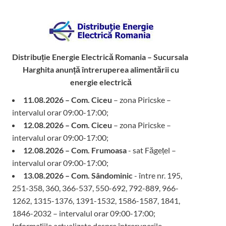
Distribuție Energie Electrică Romania – Sucursala
Harghita
anunță întreruperea alimentării cu
energie electrică
11.08.2026 – Com. Ciceu
– zona Piricske –
intervalul orar 09:00-17:00;
12.08.2026 – Com. Ciceu
– zona Piricske –
intervalul orar 09:00-17:00;
12.08.2026 – Com. Frumoasa
- sat Făgețel –
intervalul orar 09:00-17:00;
13.08.2026 – Com. Sândominic
- între nr. 195,
251-358, 360, 366-537, 550-692, 792-889, 966-
1262, 1315-1376, 1391-1532, 1586-1587, 1841,
1846-2032 – intervalul orar 09:00-17:00;
Informațiile actualizate despre întreruperile