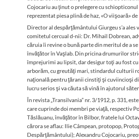
Cojocariu au ţinut o prelegere cu schiopticonul
reprezentat piesa plină de haz, «O viişoară» de 
Director al despărţământului Giurgeu s’a ales
comitetul cercual d-nii: Dr. Mihail Dobrean, ad
căruia îi revine o bună parte din meritul de a se
învăţător în Vaşlab. Din pricina drumurilor strica
împrejurimi au lipsit, dar desigur toţi au fost 
arborăm, cu greutăţi mari, stindardul culturii r
naţională pentru ţăranii cinstiţi şi cuviincioşi
lucru serios şi va căuta să vină în ajutorul săten
În revista „Transilvania” nr. 3/1912, p. 331
,
este
care cuprinde doi membri pe viaţă, respectiv Po
Tăslăuanu, învăţător în Bilbor, fratele lui Oct
cărora se aflau: Ilie Câmpean, protopop, Proto
Despărţământului); Alexandru Cojocariu, preot,