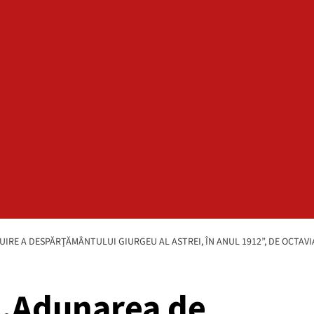
UIRE A DESPĂRŢĂMÂNTULUI GIURGEU AL ASTREI, ÎN ANUL 1912”, DE OCTA
. „Adunarea de