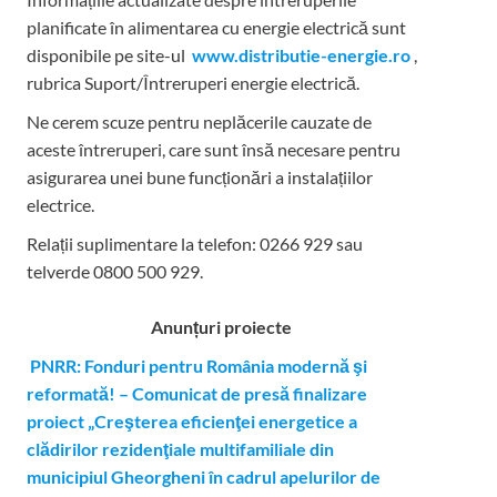
planificate în alimentarea cu energie electrică sunt
disponibile pe site-ul
www.distributie-energie.ro
,
rubrica Suport/Întreruperi energie electrică.
Ne cerem scuze pentru neplăcerile cauzate de
aceste întreruperi, care sunt însă necesare pentru
asigurarea unei bune funcționări a instalațiilor
electrice.
Relații suplimentare la tel
efon: 0266 929 sau
telverde 0800 500 929.
Anunțuri proiecte
PNRR: Fonduri pentru România modernă şi
reformată! – Comunicat de presă finalizare
proiect „Creşterea eficienţei energetice a
clădirilor rezidenţiale multifamiliale din
municipiul Gheorgheni în cadrul apelurilor de