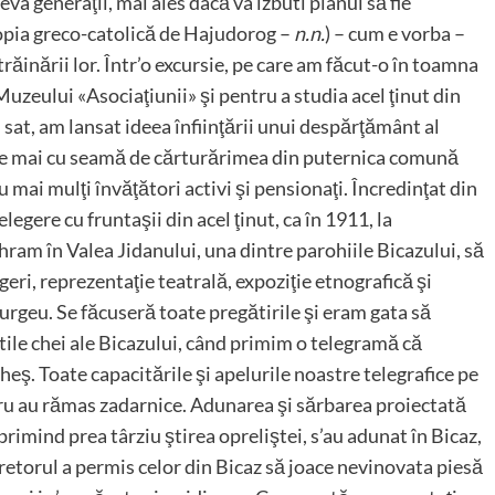
va generaţii, mai ales dacă va izbuti planul să fie
opia greco-catolică de Hajudorog –
n.n.
) – cum e vorba –
inării lor. Într’o excursie, pe care am făcut-o în toamna
zeului «Asociaţiunii» şi pentru a studia acel ţinut din
 sat, am lansat ideea înfiinţării unui despărţământ al
eţire mai cu seamă de cărturărimea din puternica comună
cu mai mulţi învăţători activi şi pensionaţi. Încredinţat din
legere cu fruntaşii din acel ţinut, ca în 1911, la
 hram în Valea Jidanului, una dintre parohiile Bicazului, să
ri, reprezentaţie teatrală, expoziţie etnografică şi
rgeu. Se făcuseră toate pregătirile şi eram gata să
tile chei ale Bicazului, când primim o telegramă că
eş. Toate capacitările şi apelurile noastre telegrafice pe
tru au rămas zadarnice. Adunarea şi sărbarea proiectată
primind prea târziu ştirea opreliştei, s’au adunat în Bicaz,
pretorul a permis celor din Bicaz să joace nevinovata piesă