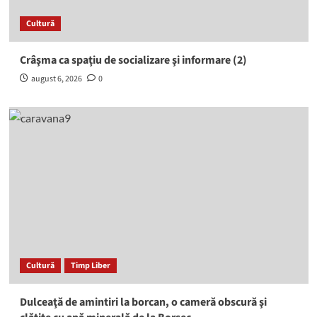
Cultură
Crâşma ca spaţiu de socializare şi informare (2)
august 6, 2026
0
Cultură
Timp Liber
Dulceaţă de amintiri la borcan, o cameră obscură şi