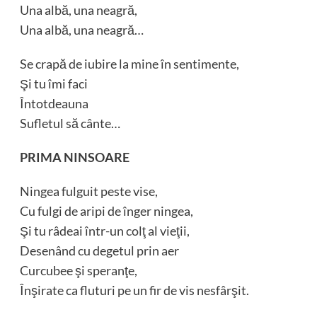
Una albă, una neagră,
Una albă, una neagră…
Se crapă de iubire la mine în sentimente,
Şi tu îmi faci
Întotdeauna
Sufletul să cânte…
PRIMA NINSOARE
Ningea fulguit peste vise,
Cu fulgi de aripi de înger ningea,
Şi tu râdeai într-un colţ al vieţii,
Desenând cu degetul prin aer
Curcubee şi speranţe,
Înşirate ca fluturi pe un fir de vis nesfârşit.