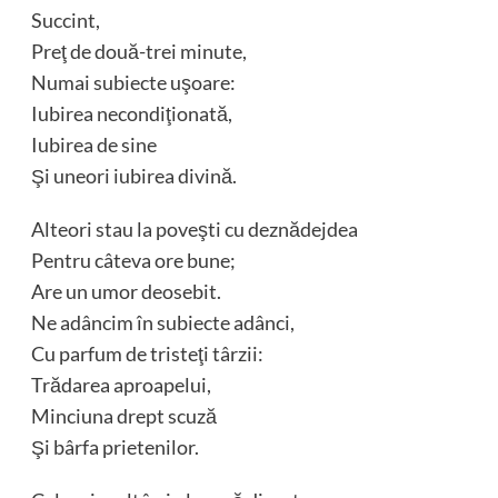
Succint,
Preţ de două-trei minute,
Numai subiecte uşoare:
Iubirea necondiţionată,
Iubirea de sine
Şi uneori iubirea divină.
Alteori stau la poveşti cu deznădejdea
Pentru câteva ore bune;
Are un umor deosebit.
Ne adâncim în subiecte adânci,
Cu parfum de tristeţi târzii:
Trădarea aproapelui,
Minciuna drept scuză
Şi bârfa prietenilor.