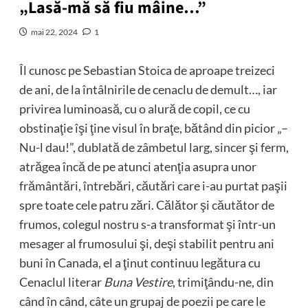
„Lasă-mă să fiu mâine…”
mai 22, 2024
1
Îl cunosc pe Sebastian Stoica de aproape treizeci
de ani, de la întâlnirile de cenaclu de demult…, iar
privirea luminoasă, cu o alură de copil, ce cu
obstinaţie îşi ţine visul în braţe, bătând din picior „–
Nu-l dau!”, dublată de zâmbetul larg, sincer şi ferm,
atrăgea încă de pe atunci atenţia asupra unor
frământări, întrebări, căutări care i-au purtat paşii
spre toate cele patru zări. Călător şi căutător de
frumos, colegul nostru s-a transformat şi într-un
mesager al frumosului şi, deşi stabilit pentru ani
buni în Canada, el a ţinut continuu legătura cu
Cenaclul literar
Buna Vestire
, trimiţându-ne, din
când în când, câte un grupaj de poezii pe care le