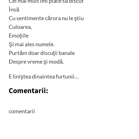
Cel mai mult îmi place să discut
Însă
Cu sentimente cărora nu le ştiu
Culoarea,
Emoţiile
Şi mai ales numele.
Purtăm doar discuţii banale
Despre vreme şi modă.
E liniştea dinaintea furtunii…
Comentarii:
comentarii