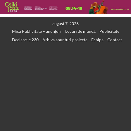
Skip
august 7, 2026
to
Mica Publicitate – anunțuri
Locuri de muncă
Publicitate
content
Declarație 230
Arhiva anunturi proiecte
Echipa
Contact