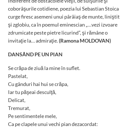
Indiferent de obstacolele vieţii, de suişurile şi
coborâşurile cotidiene, poezia lui Sebastian Stoica
curge firesc asemeni unui pârâiaş de munte, liniştit
şi zglobiu, ca în poemul eminescian „…vezi izvoare
zdrumicate peste pietre licurind”, şi rămâne o
invitaţie la… admiraţie.
(Ramona MOLDOVAN)
DANSÂND PE UN PIAN
Se crăpa de ziuă la mine în suflet.
Pastelat,
Cu gânduri hai hui se crăpa,
Iar tu păşeai desculţă,
Delicat,
Tremurat,
Pe sentimentele mele,
Ca pe clapele unui vechi pian dezacordat: