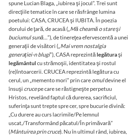
spune Lucian Blaga, „iubirea şi jocul”. Trei sunt
direcţiile tematice în care se răsfrânge lumina
poetului: CASA, CRUCEA şi IUBITA. În poezia
dorului de ţară, de acasă („
Mă cheamă o stare şi
buciumul sună
…”), de tinereţea efervescentă a unei
generaţii de visători („
Mai vrem nostalgia
generaţiei-n blugi
”), CASA reprezintă
legătura
şi
legământul
cu strămoşii, identitatea şi rostul
(re)întoarcerii. CRUCEA reprezintă legătura cu
cerul, un „memento mori” prin care
omul
devine el
însuşi
cruce
pe care se răstigneşte perpetuu
Hristos, revelând faptul că durerea, sacrificiul,
suferinţa sunt trepte spre cer, spre bucurie divină:
„Cu durere au curs lacrimile/Pe lemnul
uscat,/Transformând păcatul/În primăvară”
(
Mântuirea prin cruce
). Nu în ultimul rând, iubirea,