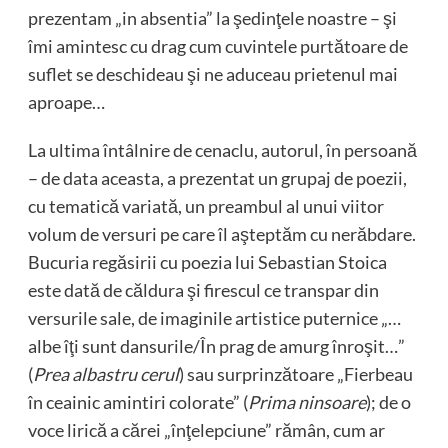
prezentam „in absentia” la şedinţele noastre – şi
îmi amintesc cu drag cum cuvintele purtătoare de
suflet se deschideau şi ne aduceau prietenul mai
aproape…
La ultima întâlnire de cenaclu, autorul, în persoană
– de data aceasta, a prezentat un grupaj de poezii,
cu tematică variată, un preambul al unui viitor
volum de versuri pe care îl aşteptăm cu nerăbdare.
Bucuria regăsirii cu poezia lui Sebastian Stoica
este dată de căldura şi firescul ce transpar din
versurile sale, de imaginile artistice puternice „…
albe îţi sunt dansurile/În prag de amurg înroşit…”
(
Prea albastru cerul
) sau surprinzătoare „Fierbeau
în ceainic amintiri colorate” (
Prima ninsoare
); de o
voce lirică a cărei „înţelepciune” rămân, cum ar