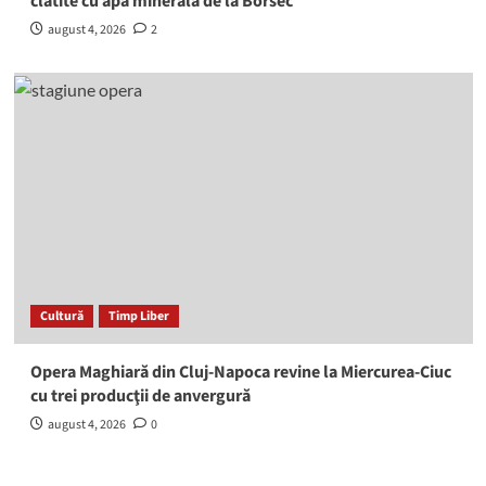
clătite cu apă minerală de la Borsec
august 4, 2026
2
Cultură
Timp Liber
Opera Maghiară din Cluj-Napoca revine la Miercurea-Ciuc
cu trei producţii de anvergură
august 4, 2026
0