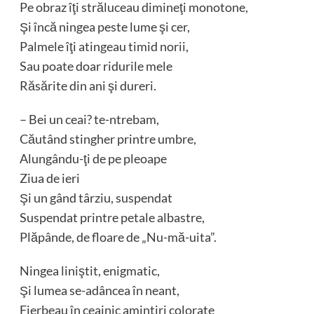
Pe obraz îţi străluceau dimineţi monotone,
Şi încă ningea peste lume şi cer,
Palmele îţi atingeau timid norii,
Sau poate doar ridurile mele
Răsărite din ani şi dureri.
– Bei un ceai? te-ntrebam,
Căutând stingher printre umbre,
Alungându-ţi de pe pleoape
Ziua de ieri
Şi un gând târziu, suspendat
Suspendat printre petale albastre,
Plăpânde, de floare de „Nu-mă-uita”.
Ningea liniştit, enigmatic,
Şi lumea se-adâncea în neant,
Fierbeau în ceainic amintiri colorate