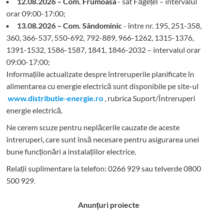
12.08.2026 – Com. Frumoasa
- sat Făgețel – intervalul
orar 09:00-17:00;
13.08.2026 – Com. Sândominic
- între nr. 195, 251-358,
360, 366-537, 550-692, 792-889, 966-1262, 1315-1376,
1391-1532, 1586-1587, 1841, 1846-2032 – intervalul orar
09:00-17:00;
Informațiile actualizate despre întreruperile planificate în
alimentarea cu energie electrică sunt disponibile pe site-ul
www.distributie-energie.ro
, rubrica Suport/Întreruperi
energie electrică.
Ne cerem scuze pentru neplăcerile cauzate de aceste
întreruperi, care sunt însă necesare pentru asigurarea unei
bune funcționări a instalațiilor electrice.
Relații suplimentare la tel
efon: 0266 929 sau telverde 0800
500 929.
Anunțuri proiecte