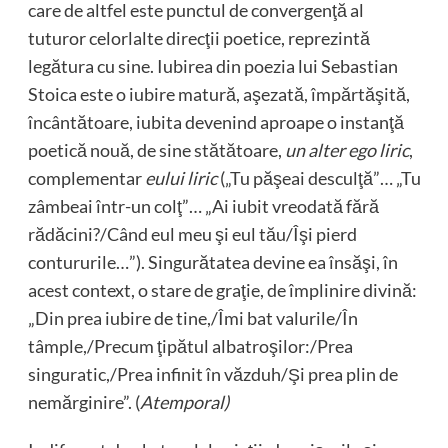
care de altfel este punctul de convergenţă al
tuturor celorlalte direcţii poetice, reprezintă
legătura cu sine. Iubirea din poezia lui Sebastian
Stoica este o iubire matură, aşezată, împărtăşită,
încântătoare, iubita devenind aproape o instanţă
poetică nouă, de sine stătătoare,
un alter ego liric
,
complementar
eului liric
(„Tu păşeai desculţă”… „Tu
zâmbeai într-un colţ”… „Ai iubit vreodată fără
rădăcini?/Când eul meu şi eul tău/Îşi pierd
contururile…”). Singurătatea devine ea însăşi, în
acest context, o stare de graţie, de împlinire divină:
„Din prea iubire de tine,/Îmi bat valurile/În
tâmple,/Precum ţipătul albatroşilor:/Prea
singuratic,/Prea infinit în văzduh/Şi prea plin de
nemărginire”. (
Atemporal)