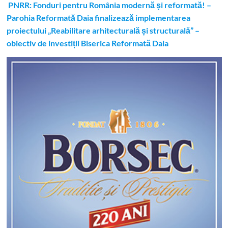
PNRR: Fonduri pentru România modernă și reformată! –
Parohia Reformată Daia finalizează implementarea
proiectului „Reabilitare arhitecturală și structurală” –
obiectiv de investiții Biserica Reformată Daia