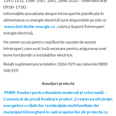
1391-1532, 1586-1587, 1841, 1846-2032 – intervalul orar
09:00-17:00;
Informațiile actualizate despre întreruperile planificate în
alimentarea cu energie electrică sunt disponibile pe site-ul
www.distributie-energie.ro
, rubrica Suport/Întreruperi
energie electrică.
Ne cerem scuze pentru neplăcerile cauzate de aceste
întreruperi, care sunt însă necesare pentru asigurarea unei
bune funcționări a instalațiilor electrice.
Relații suplimentare la tel
efon: 0266 929 sau telverde 0800
500 929.
Anunțuri proiecte
PNRR: Fonduri pentru România modernă şi reformată! –
Comunicat de presă finalizare proiect „Creşterea eficienţei
energetice a clădirilor rezidenţiale multifamiliale din
municipiul Gheorgheni în cadrul apelurilor de proiecte cu