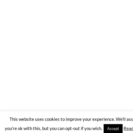
This website uses cookies to improve your experience. We'll a
you're ok with this, but you can opt-out if you wish.
Rea
Accept