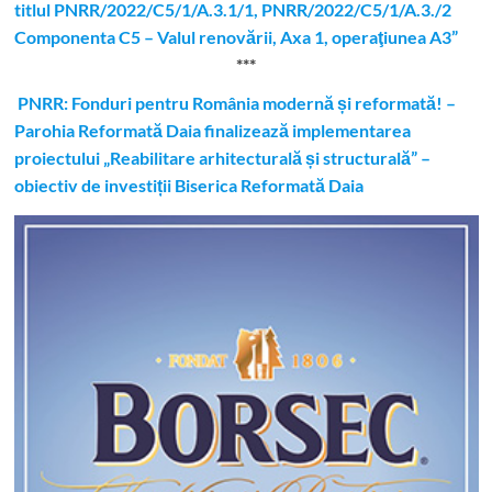
titlul PNRR/2022/C5/1/A.3.1/1, PNRR/2022/C5/1/A.3./2
Componenta C5 – Valul renovării, Axa 1, operaţiunea A3”
***
PNRR: Fonduri pentru România modernă și reformată! –
Parohia Reformată Daia finalizează implementarea
proiectului „Reabilitare arhitecturală și structurală” –
obiectiv de investiții Biserica Reformată Daia