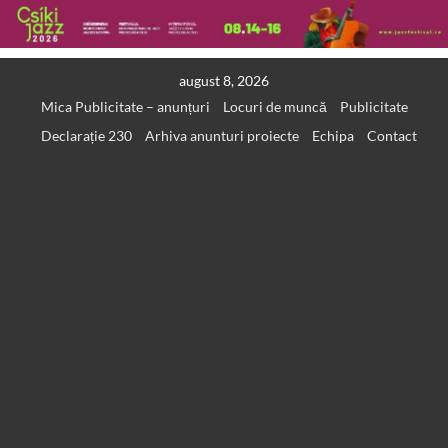
Skip
august 8, 2026
to
Mica Publicitate – anunțuri
Locuri de muncă
Publicitate
content
Declarație 230
Arhiva anunturi proiecte
Echipa
Contact