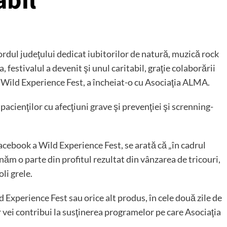
abil
ordul judeţului dedicat iubitorilor de natură, muzică rock
 festivalul a devenit şi unul caritabil, graţie colaborării
Wild Experience Fest, a încheiat-o cu Asociaţia ALMA.
acienţilor cu afecţiuni grave şi prevenţiei şi screnning-
cebook a Wild Experience Fest, se arată că „în cadrul
m o parte din profitul rezultat din vânzarea de tricouri,
li grele.
Experience Fest sau orice alt produs, în cele două zile de
ar vei contribui la susţinerea programelor pe care Asociaţia