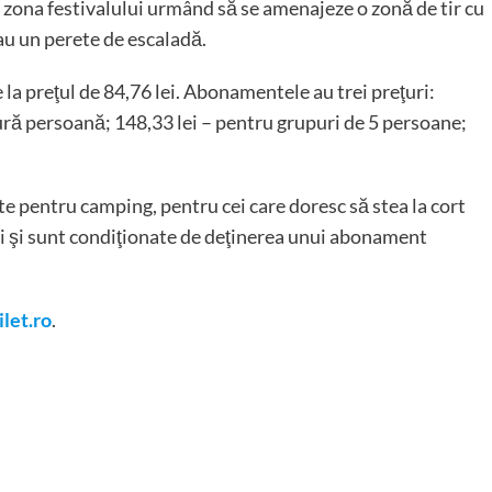
 în zona festivalului urmând să se amenajeze o zonă de tir cu
sau un perete de escaladă.
te la preţul de 84,76 lei. Abonamentele au trei preţuri:
ură persoană; 148,33 lei – pentru grupuri de 5 persoane;
ete pentru camping, pentru cei care doresc să stea la cort
ei şi sunt condiţionate de deţinerea unui abonament
ilet.ro
.