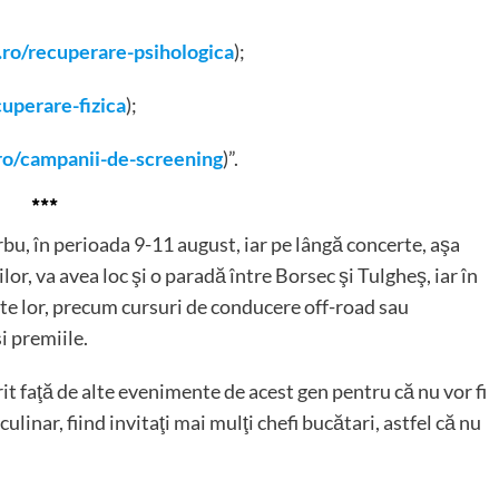
a.ro/recuperare-psihologica
);
cuperare-fizica
);
.ro/campanii-de-screening
)”.
***
u, în perioada 9-11 august, iar pe lângă concerte, aşa
lor, va avea loc şi o paradă între Borsec şi Tulgheş, iar în
cate lor, precum cursuri de conducere off-road sau
i premiile.
rit faţă de alte evenimente de acest gen pentru că nu vor fi
ulinar, fiind invitaţi mai mulţi chefi bucătari, astfel că nu