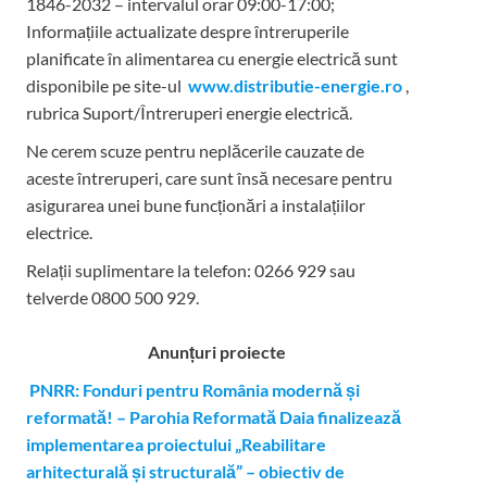
1846-2032 – intervalul orar 09:00-17:00;
Informațiile actualizate despre întreruperile
planificate în alimentarea cu energie electrică sunt
disponibile pe site-ul
www.distributie-energie.ro
,
rubrica Suport/Întreruperi energie electrică.
Ne cerem scuze pentru neplăcerile cauzate de
aceste întreruperi, care sunt însă necesare pentru
asigurarea unei bune funcționări a instalațiilor
electrice.
Relații suplimentare la tel
efon: 0266 929 sau
telverde 0800 500 929.
Anunțuri proiecte
PNRR: Fonduri pentru România modernă și
reformată! – Parohia Reformată Daia finalizează
implementarea proiectului „Reabilitare
arhitecturală și structurală” – obiectiv de