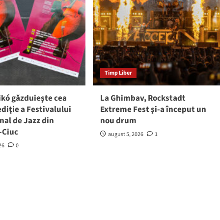
Timp Liber
ikó găzduieşte cea
La Ghimbav, Rockstadt
ediţie a Festivalului
Extreme Fest şi-a început un
nal de Jazz din
nou drum
-Ciuc
august 5, 2026
1
26
0