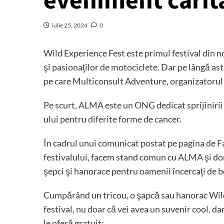
eveniment carit
iulie 25, 2024
0
Wild Experience Fest este primul festival din n
şi pasionaţilor de motociclete. Dar pe lângă asta,
pe care Multiconsult Adventure, organizatorul 
Pe scurt, ALMA este un ONG dedicat sprijinirii p
ului pentru diferite forme de cancer.
În cadrul unui comunicat postat pe pagina de Fa
festivalului, facem stand comun cu ALMA şi donă
şepci şi hanorace pentru oamenii încercaţi de bo
Cumpărând un tricou, o şapcă sau hanorac Wild 
festival, nu doar că vei avea un suvenir cool, d
le oferă gratuit: