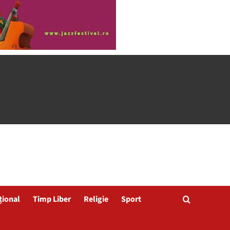
țional
Timp Liber
Religie
Sport