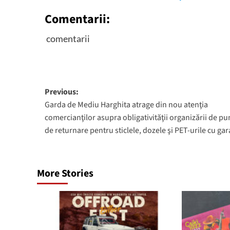
Comentarii:
comentarii
Post
Previous:
Garda de Mediu Harghita atrage din nou atenţia
navigation
comercianţilor asupra obligativităţii organizării de pu
de returnare pentru sticlele, dozele şi PET-urile cu gar
More Stories