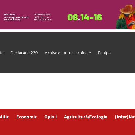
te
Declarație 230
Arhiva anunturi proiecte
Echipa
litic
Economic
Opinii
Agricultură/Ecologie
(Inter)Na