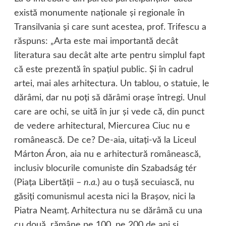
există monumente naţionale şi regionale în
Transilvania şi care sunt acestea, prof. Trifescu a
răspuns: „Arta este mai importantă decât
literatura sau decât alte arte pentru simplul fapt
că este prezentă în spaţiul public. Şi în cadrul
artei, mai ales arhitectura. Un tablou, o statuie, le
dărâmi, dar nu poţi să dărâmi oraşe întregi. Unul
care are ochi, se uită în jur şi vede că, din punct
de vedere arhitectural, Miercurea Ciuc nu e
românească. De ce? De-aia, uitaţi-vă la Liceul
Márton Áron, aia nu e arhitectură românească,
inclusiv blocurile comuniste din Szabadság tér
(Piaţa Libertăţii –
n.a.
) au o tuşă secuiască, nu
găsiţi comunismul acesta nici la Braşov, nici la
Piatra Neamţ. Arhitectura nu se dărâmă cu una
cu două, rămâne pe 100, pe 200 de ani şi