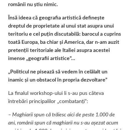
românii nu ştiu nimic.
Însă ideea că geografia artistică defineşte
dreptul de proprietate al unui stat asupra unui
teritoriu e cel puţin discutabilă: barocul a cuprins
toată Europa, ba chiar şi America, dar n-am auzit
pretenţii teritoriale ale Italiei asupra acestei
imense „geografii artistice”…
„Politicul ne pisează să vedem în celălalt un
inamic şi un obstacol în propria dezvoltare”
La finalul workshop-ului li s-au pus câteva
întrebări principalilor „combatanţi”:
– Maghiarii spun că trăiesc aici de peste 1.000 de
ani, românii spun că maghiarii nu s-au aşezat acum