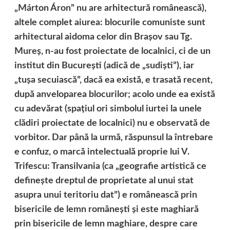
„Márton Áron” nu are arhitectură românească),
altele complet aiurea: blocurile comuniste sunt
arhitectural aidoma celor din Braşov sau Tg.
Mureş, n-au fost proiectate de localnici, ci de un
institut din Bucureşti (adică de „sudişti”), iar
„tuşa secuiască”, dacă ea există, e trasată recent,
după anveloparea blocurilor; acolo unde ea există
cu adevărat (spaţiul ori simbolul iurtei la unele
clădiri proiectate de localnici) nu e observată de
vorbitor. Dar până la urmă, răspunsul la întrebare
e confuz, o marcă intelectuală proprie lui V.
Trifescu: Transilvania (ca „geografie artistică ce
defineşte dreptul de proprietate al unui stat
asupra unui teritoriu dat”) e românească prin
bisericile de lemn româneşti şi este maghiară
prin bisericile de lemn maghiare, despre care