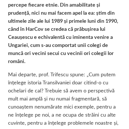
percepe fiecare etnie. Din amabilitate şi
prudenţă, nici nu mai facem apel la ea: ştim din
ultimele zile ale lui 1989 şi primele luni din 1990,
când în HarCov se credea că prăbuşirea lui
Ceauşescu e echivalentă cu iminenta venire a
Ungariei, cum s-au comportat unii colegi de
muncă ori vecini secui cu vecinii ori colegii lor
români.
Mai departe, prof. Trifescu spune: „Cum putem
înţelege istoria Transilvaniei doar citind-o cu
ochelari de cal? Trebuie să avem o perspectivă
mult mai amplă şi nu numai fragmentară, să
cunoaştem nenumărate mici exemple, pentru a
ne înţelege pe noi, a ne ocupa de străini cu alte
cuvinte, pentru a înţelege problemele noastre şi,