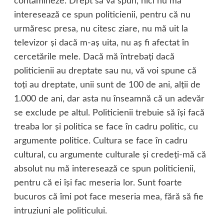
contamineze. Drept să vă spun, nici nu mă
interesează ce spun politicienii, pentru că nu
urmăresc presa, nu citesc ziare, nu mă uit la
televizor şi dacă m-aş uita, nu aş fi afectat în
cercetările mele. Dacă mă întrebaţi dacă
politicienii au dreptate sau nu, vă voi spune că
toţi au dreptate, unii sunt de 100 de ani, alţii de
1.000 de ani, dar asta nu înseamnă că un adevăr
se exclude pe altul. Politicienii trebuie să îşi facă
treaba lor şi politica se face în cadru politic, cu
argumente politice. Cultura se face în cadru
cultural, cu argumente culturale şi credeţi-mă că
absolut nu mă interesează ce spun politicienii,
pentru că ei îşi fac meseria lor. Sunt foarte
bucuros că îmi pot face meseria mea, fără să fie
intruziuni ale politicului.