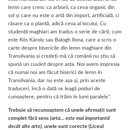
lemn care cresc ca arborii, ca ceva organic din
sol şi care nu este o artă din import, artificială, ci
răsare ca o plantă, adică ceva al locului. Cu
studenţii maghiari am tradus o serie de cărţi, cum
este Kós Károly sau Balogh Ilona, care a scris o
carte despre bisericile din lemn maghiare din
Transilvania şi credeţi-mă că românii nu ştiu să
spună un cuvânt despre asta. Noi avem impresia
că numai noi am făcut biserici de lemn în
Transilvania, dar nu este aşa şi, prin aceste
traduceri, încă o dată se leagă poduri de
cunoaştere, pentru că trăim în lumi paralele”.
Trebuie să recunoaştem că unele afirmaţii sunt
complet fără sens
(arta… este mai importantă
decât alte arte),
unele sunt corecte (Liceul