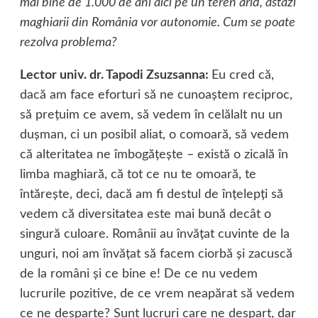
mai bine de 1.000 de ani aici pe un teren arid, astăzi
maghiarii din România vor autonomie. Cum se poate
rezolva problema?
Lector univ. dr. Tapodi Zsuzsanna:
Eu cred că,
dacă am face eforturi să ne cunoaştem reciproc,
să preţuim ce avem, să vedem în celălalt nu un
duşman, ci un posibil aliat, o comoară, să vedem
că alteritatea ne îmbogăţeşte – există o zicală în
limba maghiară, că tot ce nu te omoară, te
întăreşte, deci, dacă am fi destul de înţelepţi să
vedem că diversitatea este mai bună decât o
singură culoare. Românii au învăţat cuvinte de la
unguri, noi am învăţat să facem ciorbă şi zacuscă
de la români şi ce bine e! De ce nu vedem
lucrurile pozitive, de ce vrem neapărat să vedem
ce ne desparte? Sunt lucruri care ne despart, dar