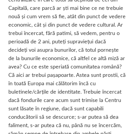
centralizare în care totul să depindă de cei din
Capitală, care parcă ar şti mai bine ce ne trebuie
nouă şi cum vrem să fie, atât din punct de vedere
economic, cât şi din punct de vedere cultural. Ar
trebui încercat, fără patimi, să vedem, pentru o
perioadă de 2 ani, puteţi supravieţui dacă
decideţi voi asupra bunurilor, că totul porneşte
de la bunurile economice, că altfel ce altă miză ar
avea? Cu ce este speriată comunitatea română?
Că aici ar trebui paşapoarte. Astea sunt prostii, că
în toată Europa mai călătorim încă cu
buletinele/cărţile de identitate. Trebuie încercat
dacă fondurile care acum sunt trimise la Centru
sunt lăsate în regiune, dacă sunt capabili
conducătorii să se descurce; s-ar putea să dea
faliment, s-ar putea că nu, până nu se încercăm,