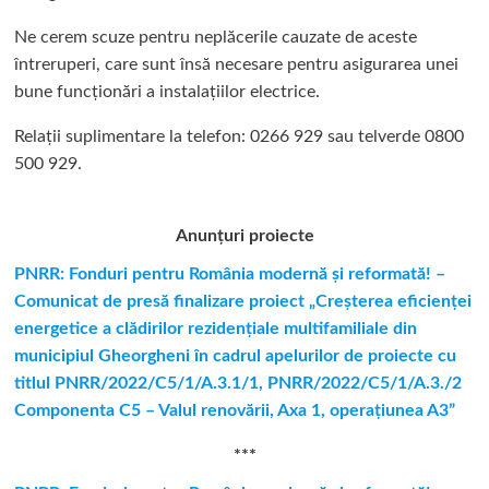
Ne cerem scuze pentru neplăcerile cauzate de aceste
întreruperi, care sunt însă necesare pentru asigurarea unei
bune funcționări a instalațiilor electrice.
Relații suplimentare la tel
efon: 0266 929 sau telverde 0800
500 929.
Anunțuri proiecte
PNRR: Fonduri pentru România modernă şi reformată! –
Comunicat de presă finalizare proiect „Creşterea eficienţei
energetice a clădirilor rezidenţiale multifamiliale din
municipiul Gheorgheni în cadrul apelurilor de proiecte cu
titlul PNRR/2022/C5/1/A.3.1/1, PNRR/2022/C5/1/A.3./2
Componenta C5 – Valul renovării, Axa 1, operaţiunea A3”
***