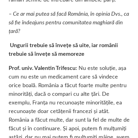
rămân semne de întrebare din ambele părţi.
– Ce ar mai putea să facă România, în opinia Dvs., ca
să fie îndeajuns pentru comunitatea maghiară din
ţară?
Ungurii trebuie să înveţe să uite, iar românii
trebuie să înveţe să memoreze
Prof. univ. Valentin Trifescu:
Nu este soluţie, aşa
cum nu este un medicament care să vindece
orice boală. România a făcut foarte multe pentru
minorităţi, dacă o compari cu alte ţări. De
exemplu, Franţa nu recunoaşte minorităţile, ea
recunoaşte doar cetăţenii francezi şi atât.
România a făcut multe, dar sunt la fel de multe de
făcut şi în continuare. Şi apoi, putem fi mulţumiţi
astăzi, dar nu mai putem fi mulţumiţi mâine, avem