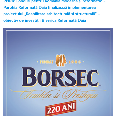
PNRR: Fonduri pentru România modernă și reformată! –
Parohia Reformată Daia finalizează implementarea
proiectului „Reabilitare arhitecturală și structurală” –
obiectiv de investiții Biserica Reformată Daia