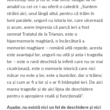
workshop-ului şi nu se mai simte obligat să fie
amabil cu cei ce i-au oferit o catedră: „Suntem
străini aici, unul lângă altul, pentru că trăim în
lumi paralele, ungurii cu istoria lor, care ulcerează
şi acum, avem impresia că parcă ieri a fost
semnat Tratatul de la Trianon, este o
hipermemorie maghiară, o încărcătură a
memoriei maghiare – românii uită repede, acesta
este avantajul lor, ungurii nu uită şi asta-i tragedia
lor – este o rană deschisă la infinit care nu se mai
cicatrizează, este o memorie istorică care nici
măcar nu este a lor, este a bunicilor, dar o trăiesc
ca şi cum ar fi a lor şi s-ar fi întâmplat ieri. De aici
marea tragedie şi de aici lipsa de deschidere
pentru o apropiere reală şi funcţională”.
Aşadar, nu există nici un fel de deschidere şi nici