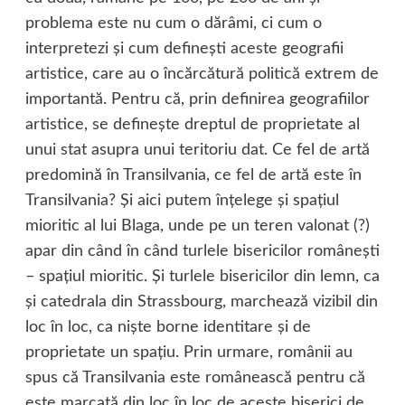
problema este nu cum o dărâmi, ci cum o
interpretezi şi cum defineşti aceste geografii
artistice, care au o încărcătură politică extrem de
importantă. Pentru că, prin definirea geografiilor
artistice, se defineşte dreptul de proprietate al
unui stat asupra unui teritoriu dat. Ce fel de artă
predomină în Transilvania, ce fel de artă este în
Transilvania? Şi aici putem înţelege şi spaţiul
mioritic al lui Blaga, unde pe un teren valonat (?)
apar din când în când turlele bisericilor româneşti
– spaţiul mioritic. Şi turlele bisericilor din lemn, ca
şi catedrala din Strassbourg, marchează vizibil din
loc în loc, ca nişte borne identitare şi de
proprietate un spaţiu. Prin urmare, românii au
spus că Transilvania este românească pentru că
este marcată din loc în loc de aceste biserici de