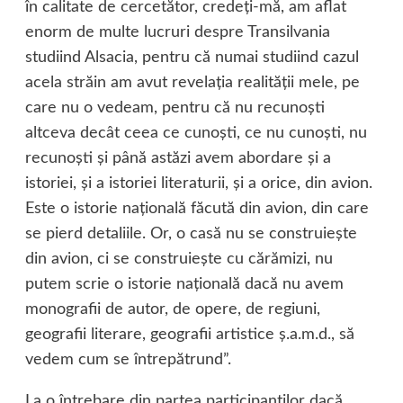
în calitate de cercetător, credeţi-mă, am aflat
enorm de multe lucruri despre Transilvania
studiind Alsacia, pentru că numai studiind cazul
acela străin am avut revelaţia realităţii mele, pe
care nu o vedeam, pentru că nu recunoşti
altceva decât ceea ce cunoşti, ce nu cunoşti, nu
recunoşti şi până astăzi avem abordare şi a
istoriei, şi a istoriei literaturii, şi a orice, din avion.
Este o istorie naţională făcută din avion, din care
se pierd detaliile. Or, o casă nu se construieşte
din avion, ci se construieşte cu cărămizi, nu
putem scrie o istorie naţională dacă nu avem
monografii de autor, de opere, de regiuni,
geografii literare, geografii artistice ş.a.m.d., să
vedem cum se întrepătrund”.
La o întrebare din partea participanţilor dacă