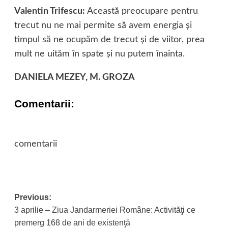
Valentin Trifescu:
Această preocupare pentru
trecut nu ne mai permite să avem energia şi
timpul să ne ocupăm de trecut şi de viitor, prea
mult ne uităm în spate şi nu putem înainta.
DANIELA MEZEY, M. GROZA
Comentarii:
comentarii
Previous:
Post
3 aprilie – Ziua Jandarmeriei Române: Activităţi ce
navigation
premerg 168 de ani de existenţă