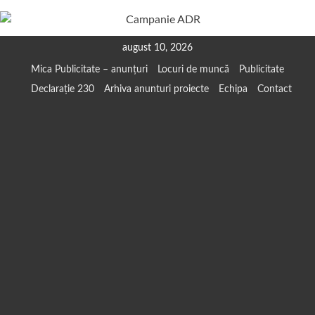
Skip
august 10, 2026
to
Mica Publicitate – anunțuri
Locuri de muncă
Publicitate
content
Declarație 230
Arhiva anunturi proiecte
Echipa
Contact