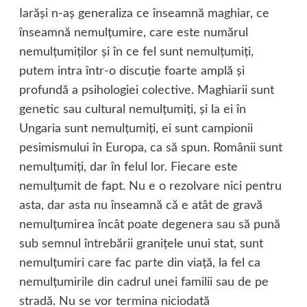
Iarăşi n-aş generaliza ce înseamnă maghiar, ce
înseamnă nemulţumire, care este numărul
nemulţumiţilor şi în ce fel sunt nemulţumiţi,
putem intra într-o discuţie foarte amplă şi
profundă a psihologiei colective. Maghiarii sunt
genetic sau cultural nemulţumiţi, şi la ei în
Ungaria sunt nemulţumiţi, ei sunt campionii
pesimismului în Europa, ca să spun. Românii sunt
nemulţumiţi, dar în felul lor. Fiecare este
nemulţumit de fapt. Nu e o rezolvare nici pentru
asta, dar asta nu înseamnă că e atât de gravă
nemulţumirea încât poate degenera sau să pună
sub semnul întrebării graniţele unui stat, sunt
nemulţumiri care fac parte din viaţă, la fel ca
nemulţumirile din cadrul unei familii sau de pe
stradă. Nu se vor termina niciodată