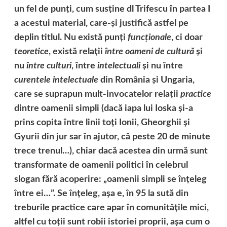
un fel de punţi, cum susţine dl Trifescu în partea I
a acestui material, care-şi justifică astfel pe
deplin titlul. Nu există punţi
funcţionale
, ci doar
teoretice
, există relaţii
între oameni de cultură
şi
nu
între culturi
, între
intelectuali
şi nu între
curentele intelectuale
din România şi Ungaria,
care se suprapun mult-invocatelor relaţii
practice
dintre oamenii simpli (dacă iapa lui Ioska şi-a
prins copita între linii toţi Ionii, Gheorghii şi
Gyurii din jur sar în ajutor, că peste 20 de minute
trece trenul…), chiar dacă acestea din urmă sunt
transformate de oamenii politici în celebrul
slogan fără acoperire: „oamenii simpli se înţeleg
între ei…”. Se înţeleg, aşa e, în 95 la sută din
treburile practice care apar în comunităţile mici,
altfel cu toţii sunt robii istoriei proprii, aşa cum o