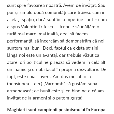
sunt spre favoarea noastră. Avem de învăţat. Sau
pur şi simplu două comunităţi care trăiesc cam în
acelaşi spaţiu, dacă sunt în competiţie sunt – cum
a spus Valentin Trifescu – trebuie să înălţăm o
turlă mai mare, mai înaltă, deci să facem
performanţă, să încercăm să demonstrăm că noi
suntem mai buni. Deci, faptul că există străini
lângă noi este un avantaj, dar trebuie văzut ca
atare, ori politicul ne pisează să vedem în celălalt
un inamic şi un obstacol în propria dezvoltare. De
fapt, este chiar invers. Am dus musafirii la
(pensiunea –
n.a.
) „Várdomb” să gustăm supa
armenească; ce bună este şi ce bine ne e că am
învăţat de la armeni şi o putem gusta!
Maghiarii sunt campionii pesimismului în Europa