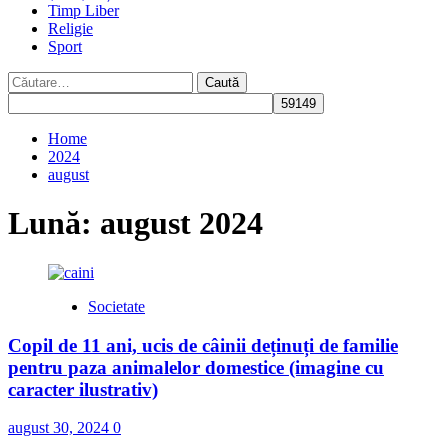
Timp Liber
Religie
Sport
Caută
după:
Home
2024
august
Lună:
august 2024
Societate
Copil de 11 ani, ucis de câinii deținuți de familie
pentru paza animalelor domestice (imagine cu
caracter ilustrativ)
august 30, 2024
0