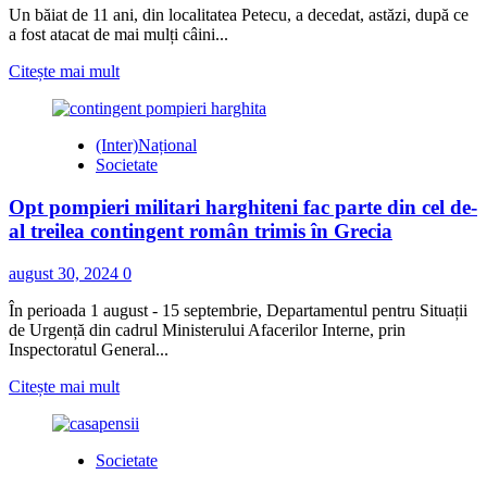
Un băiat de 11 ani, din localitatea Petecu, a decedat, astăzi, după ce
a fost atacat de mai mulți câini...
Read
Citește mai mult
more
about
Copil
(Inter)Național
de
Societate
11
ani,
Opt pompieri militari harghiteni fac parte din cel de-
ucis
de
al treilea contingent român trimis în Grecia
câinii
deținuți
august 30, 2024
0
de
familie
În perioada 1 august - 15 septembrie, Departamentul pentru Situații
pentru
de Urgență din cadrul Ministerului Afacerilor Interne, prin
paza
Inspectoratul General...
animalelor
domestice
Read
Citește mai mult
(imagine
more
cu
about
caracter
Opt
Societate
ilustrativ)
pompieri
militari