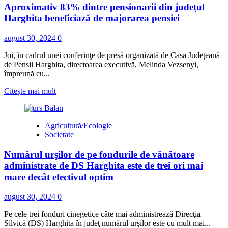
Aproximativ 83% dintre pensionarii din judeţul
harghiteni
fac
Harghita beneficiază de majorarea pensiei
parte
din
august 30, 2024
0
cel
de-
Joi, în cadrul unei conferinţe de presă organizată de Casa Judeţeană
al
de Pensii Harghita, directoarea executivă, Melinda Vezsenyi,
treilea
împreună cu...
contingent
român
Read
Citește mai mult
trimis
more
în
about
Grecia
Aproximativ
Agricultură/Ecologie
83%
Societate
dintre
pensionarii
Numărul urşilor de pe fondurile de vânătoare
din
judeţul
administrate de DS Harghita este de trei ori mai
Harghita
mare decât efectivul optim
beneficiază
de
august 30, 2024
0
majorarea
pensiei
Pe cele trei fonduri cinegetice câte mai administrează Direcţia
Silvică (DS) Harghita în judeţ numărul urşilor este cu mult mai...