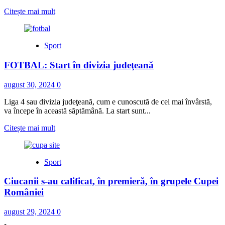
Read
Citește mai mult
more
about
<h5>
Sport
<i>Şedinţa
extraordinară
FOTBAL: Start în divizia judeţeană
CJ
Harghita</i>
</h5>Consiliul
august 30, 2024
0
Judeţean
Harghita
Liga 4 sau divizia judeţeană, cum e cunoscută de cei mai învârstă,
sprijină
va începe în această săptămână. La start sunt...
dezvoltarea
Read
Citește mai mult
turismului
more
durabil
about
în
FOTBAL:
zona
Sport
Start
Hăşmaşul
în
Mare
Ciucanii s-au calificat, în premieră, în grupele Cupei
divizia
judeţeană
României
august 29, 2024
0