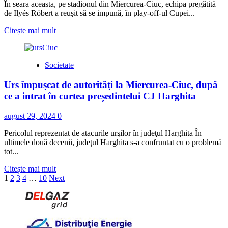
În seara aceasta, pe stadionul din Miercurea-Ciuc, echipa pregătită
de Ilyés Róbert a reuşit să se impună, în play-off-ul Cupei...
Read
Citește mai mult
more
about
Ciucanii
Societate
s-
au
Urs împuşcat de autorităţi la Miercurea-Ciuc, după
calificat,
în
ce a intrat în curtea președintelui CJ Harghita
premieră,
în
august 29, 2024
0
grupele
Cupei
Pericolul reprezentat de atacurile urşilor în judeţul Harghita În
României
ultimele două decenii, judeţul Harghita s-a confruntat cu o problemă
tot...
Read
Citește mai mult
Paginație
more
1
2
3
4
…
10
Next
about
articole
Urs
împuşcat
de
autorităţi