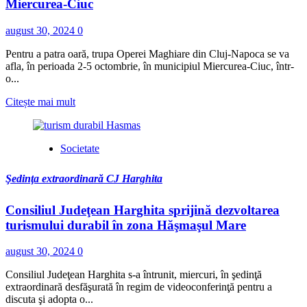
</h5>
Miercurea-Ciuc
<i>Regal
de
august 30, 2024
0
Folk</i>
la
Pentru a patra oară, trupa Operei Maghiare din Cluj-Napoca se va
Miercurea-
afla, în perioada 2-5 octombrie, în municipiul Miercurea-Ciuc, într-
Ciuc
o...
Read
Citește mai mult
more
about
Opera
Societate
Maghiară
Cluj,
într-
Şedinţa extraordinară CJ Harghita
o
nouă
Consiliul Judeţean Harghita sprijină dezvoltarea
mini-
turismului durabil în zona Hăşmaşul Mare
stagiune
la
Miercurea-
august 30, 2024
0
Ciuc
Consiliul Judeţean Harghita s-a întrunit, miercuri, în şedinţă
extraordinară desfăşurată în regim de videoconferinţă pentru a
discuta şi adopta o...