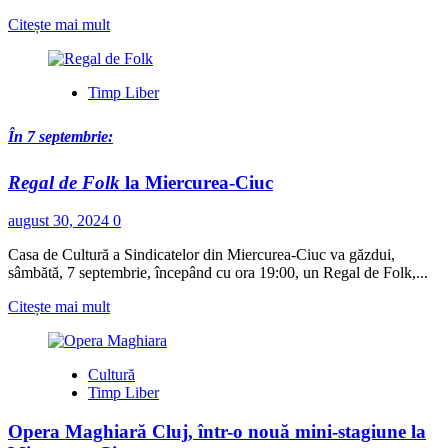
Read
Citește mai mult
more
about
Numărul
Timp Liber
urşilor
de
pe
În 7 septembrie:
fondurile
de
Regal de Folk
la Miercurea-Ciuc
vânătoare
administrate
august 30, 2024
0
de
DS
Casa de Cultură a Sindicatelor din Miercurea-Ciuc va găzdui,
Harghita
sâmbătă, 7 septembrie, începând cu ora 19:00, un Regal de Folk,...
este
de
Read
Citește mai mult
trei
more
ori
about
mai
<h5>
mare
Cultură
<i>În
decât
Timp Liber
7
efectivul
septembrie:
optim
Opera Maghiară Cluj, într-o nouă mini-stagiune la
</i>