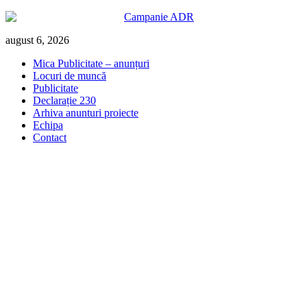
Skip
august 6, 2026
to
Mica Publicitate – anunțuri
content
Locuri de muncă
Publicitate
Declarație 230
Arhiva anunturi proiecte
Echipa
Contact