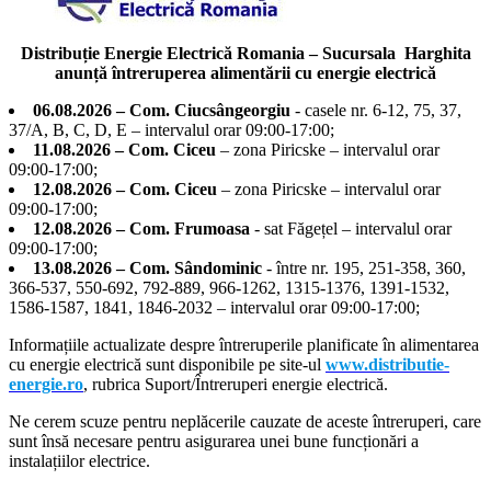
la
Miercurea-
Ciuc,
Distribuție Energie Electrică Romania – Sucursala Harghita
după
anunță întreruperea alimentării cu energie electrică
ce
a
06.08.2026 – Com. Ciucsângeorgiu
- casele nr. 6-12, 75, 37,
intrat
37/A, B, C, D, E – intervalul orar 09:00-17:00;
în
11.08.2026 – Com. Ciceu
– zona Piricske – intervalul orar
curtea
09:00-17:00;
președintelui
12.08.2026 – Com. Ciceu
– zona Piricske – intervalul orar
CJ
09:00-17:00;
Harghita
12.08.2026 – Com. Frumoasa
- sat Făgețel – intervalul orar
09:00-17:00;
13.08.2026 – Com. Sândominic
- între nr. 195, 251-358, 360,
366-537, 550-692, 792-889, 966-1262, 1315-1376, 1391-1532,
1586-1587, 1841, 1846-2032 – intervalul orar 09:00-17:00;
Informațiile actualizate despre întreruperile planificate în alimentarea
cu energie electrică sunt disponibile pe site-ul
www.distributie-
energie.ro
, rubrica Suport/Întreruperi energie electrică.
Ne cerem scuze pentru neplăcerile cauzate de aceste întreruperi, care
sunt însă necesare pentru asigurarea unei bune funcționări a
instalațiilor electrice.