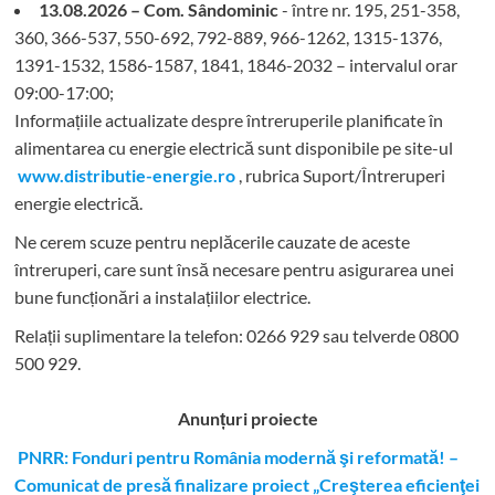
13.08.2026 – Com. Sândominic
- între nr. 195, 251-358,
360, 366-537, 550-692, 792-889, 966-1262, 1315-1376,
1391-1532, 1586-1587, 1841, 1846-2032 – intervalul orar
09:00-17:00;
Informațiile actualizate despre întreruperile planificate în
alimentarea cu energie electrică sunt disponibile pe site-ul
www.distributie-energie.ro
, rubrica Suport/Întreruperi
energie electrică.
Ne cerem scuze pentru neplăcerile cauzate de aceste
întreruperi, care sunt însă necesare pentru asigurarea unei
bune funcționări a instalațiilor electrice.
Relații suplimentare la tel
efon: 0266 929 sau telverde 0800
500 929.
Anunțuri proiecte
PNRR: Fonduri pentru România modernă şi reformată! –
Comunicat de presă finalizare proiect „Creşterea eficienţei