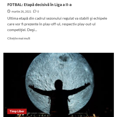
campaniei
FOTBAL: Etapă decisivă în Liga a II-a
de
martie 26, 2021
0
imunizare
împotriva
Ultima etapă din cadrul sezonului regulat va stabili şi echipele
COVID-
care vor fi prezente în play-off-ul, respectiv play-out-ul
19,
competiţiei. Deşi...
peste
45
Read
Citește mai mult
la
more
sută
about
dintre
FOTBAL:
acestea
Etapă
primind
decisivă
şi
în
a
Liga
doua
a
doză
II-
a
Timp Liber