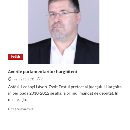
zile
încep
înscrierile
în
clasa
pregătitoare
Politic
Averile parlamentarilor harghiteni
martie 25, 2021
0
Astăzi, Ladányi László-Zsolt Fostul prefect al judeţului Harghita
în perioada 2010-2012 se află la primul mandat de deputat. În
declaraţia...
Read
Citește mai mult
more
about
Averile