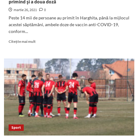
primind şi a doua doză
martie 26, 2021
0
Peste 14 mii de persoane au primit în Harghita, până la mijlocul
acestei săptămâni, ambele doze de vaccin anti-COVID-19,
conform...
Read
Citește mai mult
more
about
Aproximativ
31
de
mii
de
persoane
au
fost
vaccinate
în
Harghita,
de
Sport
la
începutul