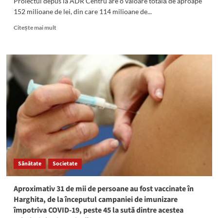
Proiectul depus la ADR Centru are o valoare totală de aproape
152 milioane de lei, din care 114 milioane de...
Read
Citește mai mult
more
about
<h5>
<i>Miercurea
Ciuc:
</i>
</h5>
Proiectul
de
dezvoltare
a
mobilităţii
urbane,
în
Sănătate
Societate
pericol
să
nu
Aproximativ 31 de mii de persoane au fost vaccinate în
se
Harghita, de la începutul campaniei de imunizare
realizeze
împotriva COVID-19, peste 45 la sută dintre acestea