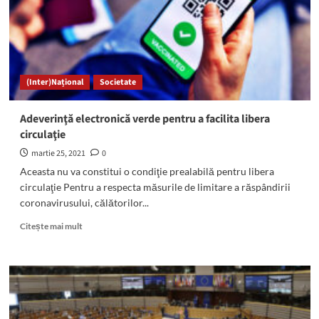
afectat
activitatea
Direcţiei
Silvice
Harghita
(Inter)Național
Societate
Adeverinţă electronică verde pentru a facilita libera
circulaţie
martie 25, 2021
0
Aceasta nu va constitui o condiţie prealabilă pentru libera
circulaţie Pentru a respecta măsurile de limitare a răspândirii
coronavirusului, călătorilor...
Read
Citește mai mult
more
about
Adeverinţă
electronică
verde
pentru
a