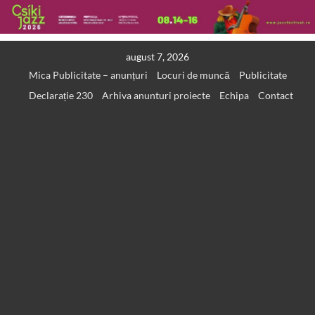
Skip
august 7, 2026
to
Mica Publicitate – anunțuri
Locuri de muncă
Publicitate
content
Declarație 230
Arhiva anunturi proiecte
Echipa
Contact