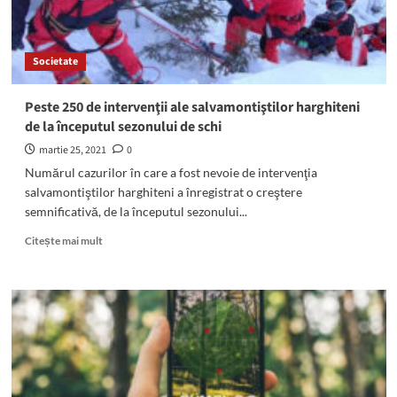
„Luna”
şi
„Marte”
Societate
ale
cunoscutului
artist
Peste 250 de intervenţii ale salvamontiştilor harghiteni
britanic
de la începutul sezonului de schi
Luke
Jerram,
martie 25, 2021
0
expuse
Numărul cazurilor în care a fost nevoie de intervenţia
zilele
salvamontiştilor harghiteni a înregistrat o creştere
acestea
semnificativă, de la începutul sezonului...
în
România
Read
Citește mai mult
more
about
Peste
250
de
intervenţii
ale
salvamontiştilor
harghiteni