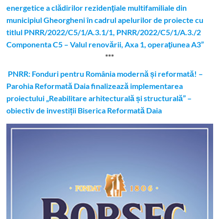
energetice a clădirilor rezidenţiale multifamiliale din
municipiul Gheorgheni în cadrul apelurilor de proiecte cu
titlul PNRR/2022/C5/1/A.3.1/1, PNRR/2022/C5/1/A.3./2
Componenta C5 – Valul renovării, Axa 1, operaţiunea A3”
***
PNRR: Fonduri pentru România modernă și reformată! –
Parohia Reformată Daia finalizează implementarea
proiectului „Reabilitare arhitecturală și structurală” –
obiectiv de investiții Biserica Reformată Daia