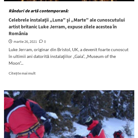
Rânduri de artă contemporană:
Celebrele instalaţii „Luna” şi „Marte” ale cunoscutului
artist britanic Luke Jerram, expuse zilele acestea în
România
martie 26, 2021
0
Luke Jerram, originar din Bristol, UK, a devenit foarte cunoscut
în ultimii ani datorită instalaţiilor „Gaia”, „Museum of the
Moon”...
Read
Citește mai mult
more
about
<h5>
<i>Rânduri
de
artă
contemporană:
</i>
</h5>
Celebrele
instalaţii