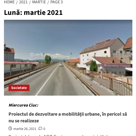
HOME
2021
MARTIE
PAGE 3
Lună:
martie 2021
Societate
Miercurea Ciuc:
Proiectul de dezvoltare a mobilităţii urbane, în pericol să
nu se realizeze
martie 26, 2021
0