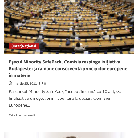
facilita
libera
circulaţie
(Inter)Național
Eşecul Minority SafePack. Comisia respinge iniţiativa
Budapestei şi rămâne consecventă principiilor europene
în materie
martie 25, 2021
0
Parcursul Minority SafePack, început în urmă cu 10 ani, s-a
finalizat cu un eşec, prin raportare la decizia Comisiei
Europene...
Read
Citește mai mult
more
about
Eşecul
Minority