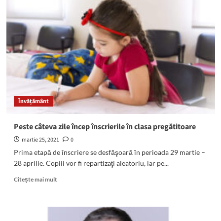
SafePack.
Comisia
respinge
iniţiativa
Budapestei
şi
rămâne
consecventă
principiilor
europene
Învățământ
în
materie
Peste câteva zile încep înscrierile în clasa pregătitoare
martie 25, 2021
0
Prima etapă de înscriere se desfăşoară în perioada 29 martie –
28 aprilie. Copiii vor fi repartizaţi aleatoriu, iar pe...
Read
Citește mai mult
more
about
Peste
câteva