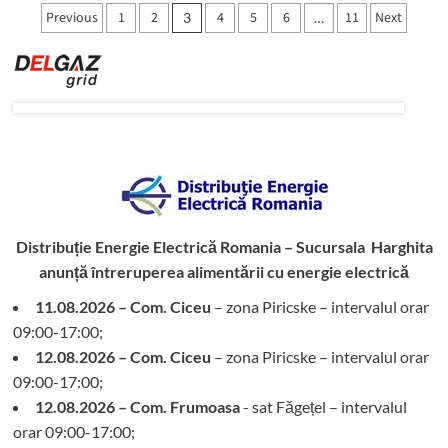
parlamentarilor
Paginație
Previous
1
2
4
5
6
11
Next
3
…
harghiteni
articole
Distribuție Energie Electrică Romania – Sucursala Harghita
anunță întreruperea alimentării cu energie electrică
11.08.2026 – Com. Ciceu
– zona Piricske – intervalul orar
09:00-17:00;
12.08.2026 – Com. Ciceu
– zona Piricske – intervalul orar
09:00-17:00;
12.08.2026 – Com. Frumoasa
- sat Făgețel – intervalul
orar 09:00-17:00;