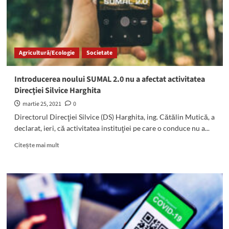
de
la
începutul
sezonului
de
Agricultură/Ecologie
Societate
schi
Introducerea noului SUMAL 2.0 nu a afectat activitatea
Direcţiei Silvice Harghita
martie 25, 2021
0
Directorul Direcţiei Silvice (DS) Harghita, ing. Cătălin Mutică, a
declarat, ieri, că activitatea instituţiei pe care o conduce nu a...
Read
Citește mai mult
more
about
Introducerea
noului
SUMAL
2.0
nu
a