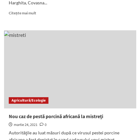
Harghita, Covasna...
Read
Citește mai mult
more
about
Deputatul
AUR
Dan
Tanasă
propune
înfiinţarea
unei
subcomisii
pentru
problemele
românilor
din
Agricultură/Ecologie
Harghita,
Covasna
şi
Nou caz de pestă porcină africană la mistreţi
Mureş
martie 24, 2021
0
Autorităţile au luat măsuri după ce virusul pestei porcine
africane a fost depistat în cazul cadavrului unui mistreţ