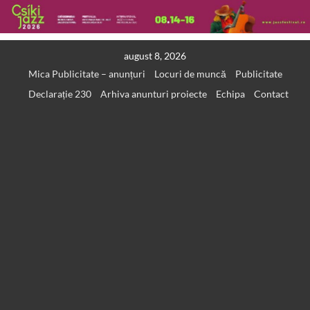
Skip
august 8, 2026
to
Mica Publicitate – anunțuri
Locuri de muncă
Publicitate
content
Declarație 230
Arhiva anunturi proiecte
Echipa
Contact