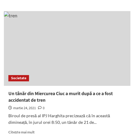
about
Cine
sunt
favoritele
la
câștigarea
EURO
2021?
Societate
Un tânăr din Miercurea Ciuc a murit după a ce a fost
accidentat de tren
martie 24, 2021
0
Biroul de presă al IPJ Harghita precizează că în această
dimineață, în jurul orei 8:50, un tânăr de 21 de...
Read
Citește mai mult