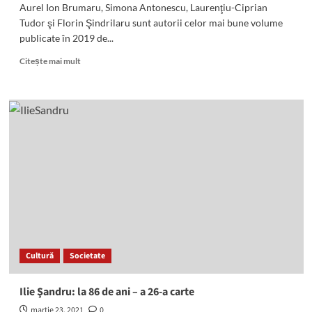
Aurel Ion Brumaru, Simona Antonescu, Laurenţiu-Ciprian
Tudor şi Florin Şindrilaru sunt autorii celor mai bune volume
publicate în 2019 de...
Read
Citește mai mult
more
about
Uniunea
Scriitorilor
din
România
–
Filiala
Braşov
şi-
a
premiat
la
Miercurea
Cultură
Societate
Ciuc
câştigătorii
pentru
Ilie Şandru: la 86 de ani – a 26-a carte
anul
martie 23, 2021
0
2019