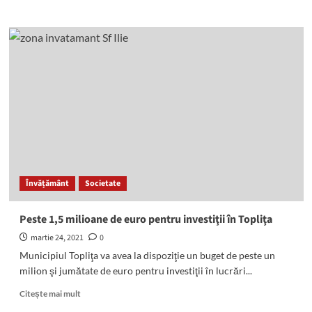
about
Conflictele
dintre
om
şi
castor
se
adâncesc
Învățământ
Societate
Peste 1,5 milioane de euro pentru investiţii în Topliţa
martie 24, 2021
0
Municipiul Topliţa va avea la dispoziţie un buget de peste un
milion şi jumătate de euro pentru investiţii în lucrări...
Read
Citește mai mult
more