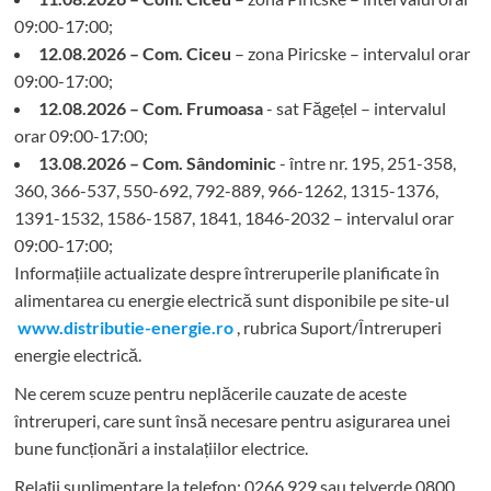
09:00-17:00;
12.08.2026 – Com. Ciceu
– zona Piricske – intervalul orar
09:00-17:00;
12.08.2026 – Com. Frumoasa
- sat Făgețel – intervalul
orar 09:00-17:00;
13.08.2026 – Com. Sândominic
- între nr. 195, 251-358,
360, 366-537, 550-692, 792-889, 966-1262, 1315-1376,
1391-1532, 1586-1587, 1841, 1846-2032 – intervalul orar
09:00-17:00;
Informațiile actualizate despre întreruperile planificate în
alimentarea cu energie electrică sunt disponibile pe site-ul
www.distributie-energie.ro
, rubrica Suport/Întreruperi
energie electrică.
Ne cerem scuze pentru neplăcerile cauzate de aceste
întreruperi, care sunt însă necesare pentru asigurarea unei
bune funcționări a instalațiilor electrice.
Relații suplimentare la tel
efon: 0266 929 sau telverde 0800