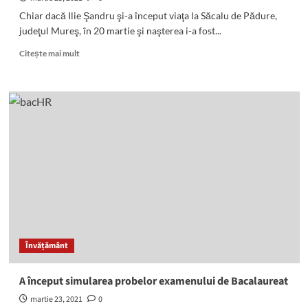
Chiar dacă Ilie Şandru şi-a început viaţa la Săcalu de Pădure,
judeţul Mureş, în 20 martie şi naşterea i-a fost...
Read
Citește mai mult
more
about
Ilie
Şandru:
la
86
de
ani
–
a
26-
a
carte
Învățământ
A început simularea probelor examenului de Bacalaureat
martie 23, 2021
0