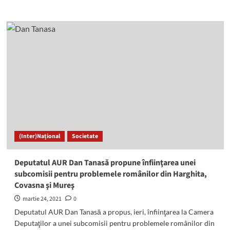
more
about
<i>De
aseară:
</i>
Miercurea
Ciuc
a
intrat
în
scenariul
galben
(Inter)Național
Societate
Deputatul AUR Dan Tanasă propune înfiinţarea unei
subcomisii pentru problemele românilor din Harghita,
Covasna şi Mureş
martie 24, 2021
0
Deputatul AUR Dan Tanasă a propus, ieri, înfiinţarea la Camera
Deputaţilor a unei subcomisii pentru problemele românilor din