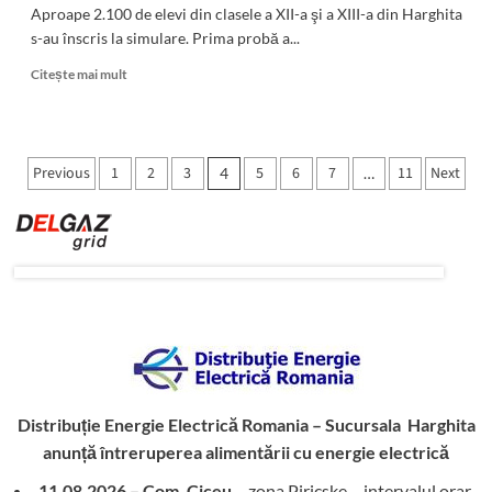
Aproape 2.100 de elevi din clasele a XII-a şi a XIII-a din Harghita
s-au înscris la simulare. Prima probă a...
Read
Citește mai mult
more
about
A
început
Paginație
Previous
1
2
3
5
6
7
11
Next
4
…
simularea
articole
probelor
examenului
de
Bacalaureat
Distribuție Energie Electrică Romania – Sucursala Harghita
anunță întreruperea alimentării cu energie electrică
11.08.2026 – Com. Ciceu
– zona Piricske – intervalul orar