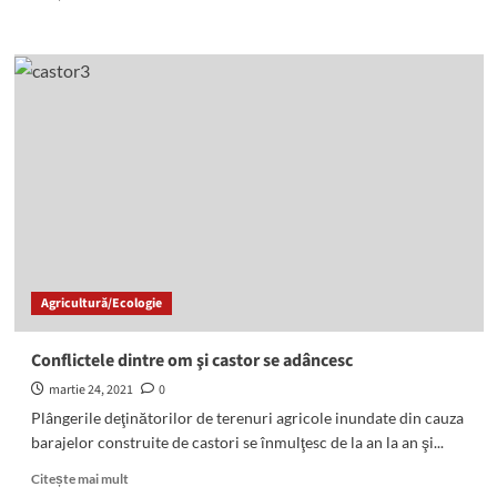
more
about
Un
tânăr
din
Miercurea
Ciuc
a
murit
după
a
ce
a
fost
Agricultură/Ecologie
accidentat
de
tren
Conflictele dintre om şi castor se adâncesc
martie 24, 2021
0
Plângerile deţinătorilor de terenuri agricole inundate din cauza
barajelor construite de castori se înmulţesc de la an la an şi...
Read
Citește mai mult
more