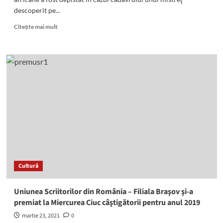
descoperit pe...
Read
Citește mai mult
more
about
Nou
caz
de
pestă
porcină
africană
la
mistreţi
Cultură
Uniunea Scriitorilor din România – Filiala Braşov şi-a
premiat la Miercurea Ciuc câştigătorii pentru anul 2019
martie 23, 2021
0