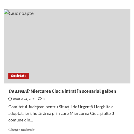
about
Peste
1,5
milioane
de
euro
pentru
investiţii
în
Topliţa
Societate
De aseară:
Miercurea Ciuc a intrat în scenariul galben
martie 24, 2021
0
Comitetul Judeţean pentru Situaţii de Urgenţă Harghita a
adoptat, ieri, hotărârea prin care Miercurea Ciuc şi alte 3
comune din...
Read
Citește mai mult