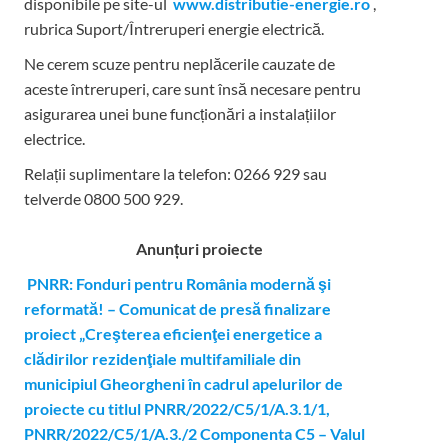
disponibile pe site-ul
www.distributie-energie.ro
,
rubrica Suport/Întreruperi energie electrică.
Ne cerem scuze pentru neplăcerile cauzate de
aceste întreruperi, care sunt însă necesare pentru
asigurarea unei bune funcționări a instalațiilor
electrice.
Relații suplimentare la tel
efon: 0266 929 sau
telverde 0800 500 929.
Anunțuri proiecte
PNRR: Fonduri pentru România modernă şi
reformată! – Comunicat de presă finalizare
proiect „Creşterea eficienţei energetice a
clădirilor rezidenţiale multifamiliale din
municipiul Gheorgheni în cadrul apelurilor de
proiecte cu titlul PNRR/2022/C5/1/A.3.1/1,
PNRR/2022/C5/1/A.3./2 Componenta C5 – Valul