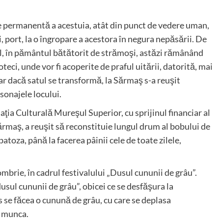
re permanentă a acestuia, atât din punct de vedere uman,
ri, port, la o îngropare a acestora în negura nepăsării. De
unul, în pământul bătătorit de strămoşi, astăzi rămânând
lioteci, unde vor fi acoperite de praful uitării, datorită, mai
r dacă satul se transformă, la Sărmaş s-a reuşit
sonajele locului.
ia Culturală Mureşul Superior, cu sprijinul financiar al
ărmaş, a reuşit să reconstituie lungul drum al bobului de
batoza, până la facerea pâinii cele de toate zilele,
mbrie, în cadrul festivalului „Dusul cununii de grâu”.
usul cununii de grâu”, obicei ce se desfăşura la
s se făcea o cunună de grâu, cu care se deplasa
i munca.