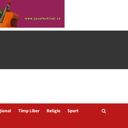
țional
Timp Liber
Religie
Sport