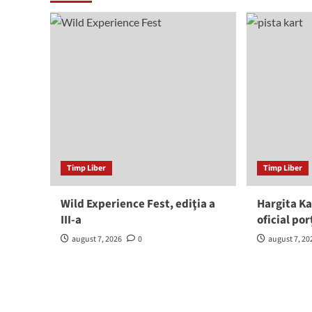
Timp Liber
Timp Liber
Wild Experience Fest, ediţia a
Hargita Ka
III-a
oficial por
august 7, 2026
0
august 7, 20