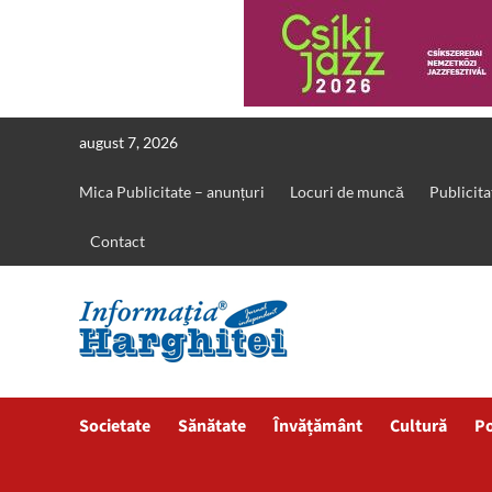
Skip
august 7, 2026
to
content
Mica Publicitate – anunțuri
Locuri de muncă
Publicita
Contact
Societate
Sănătate
Învățământ
Cultură
Po