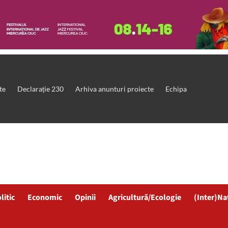
te
Declarație 230
Arhiva anunturi proiecte
Echipa
litic
Economic
Opinii
Agricultură/Ecologie
(Inter)Na