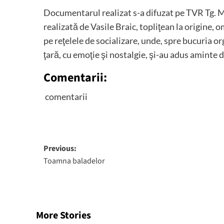
Documentarul realizat s-a difuzat pe TVR Tg. M
realizată de Vasile Braic, topliţean la origine,
pe reţelele de socializare, unde, spre bucuria or
ţară, cu emoţie şi nostalgie, şi-au adus aminte 
Comentarii:
comentarii
Post
Previous:
Toamna baladelor
navigation
More Stories