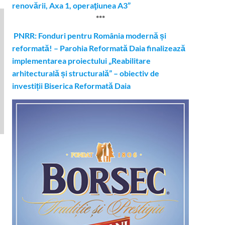
renovării, Axa 1, operaţiunea A3”
***
PNRR: Fonduri pentru România modernă și
reformată! – Parohia Reformată Daia finalizează
implementarea proiectului „Reabilitare
arhitecturală și structurală” – obiectiv de
investiții Biserica Reformată Daia