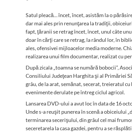
Satul pleacă… încet, încet, asistăm la o părăsi
dar mai ales prin renunţarea la tradiţii, obiceiu
fapt, ţăranii se retrag încet, încet, unul câte 
doar în cărţi care se retrag, la rândul lor, în bib
ales, ofensivei mijloacelor media moderne. Chia
realizarea unui film documentar, realizat cu per
După zicala „toamna se numără bobocii”, Asociaţ
Consiliului Judeţean Harghita şi al Primăriei S
grâu, de la arat, semănat, secerat, treieratul cu 
evenimente derulate pe întreg ciclul agricol.
Lansarea DVD-ului a avut loc în data de 16 octo
Unde s-a reuşit punerea în scenă a obiceiului „d
terminarea secerişului, din grâul cel mai frumo
seceretarela la casa gazdei, pentru a se răsplăt