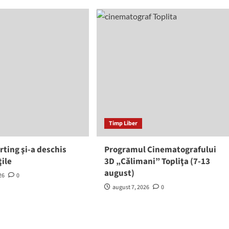
Timp Liber
rting şi-a deschis
Programul Cinematografului
ţile
3D „Călimani” Topliţa (7-13
august)
26
0
august 7, 2026
0