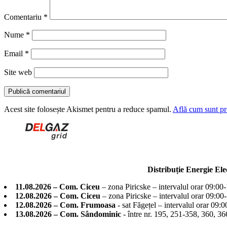
Comentariu
*
Nume
*
Email
*
Site web
Acest site folosește Akismet pentru a reduce spamul.
Află cum sunt pro
Distribuție Energie El
11.08.2026 – Com. Ciceu
– zona Piricske – intervalul orar 09:00
12.08.2026 – Com. Ciceu
– zona Piricske – intervalul orar 09:00
12.08.2026 – Com. Frumoasa
- sat Făgețel – intervalul orar 09:
13.08.2026 – Com. Sândominic
- între nr. 195, 251-358, 360, 