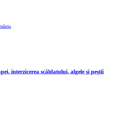
omânia
ei, interzicerea scăldatului, algele şi peştii