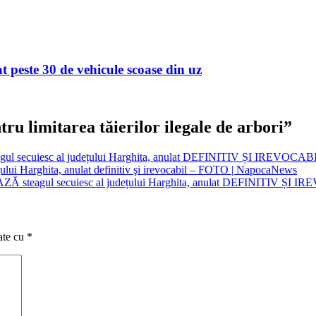
t peste 30 de vehicule scoase din uz
ru limitarea tăierilor ilegale de arbori
”
l secuiesc al județului Harghita, anulat DEFINITIV ȘI IREVOCAB
ețului Harghita, anulat definitiv şi irevocabil – FOTO | NapocaNews
Ă steagul secuiesc al județului Harghita, anulat DEFINITIV ȘI I
ate cu
*