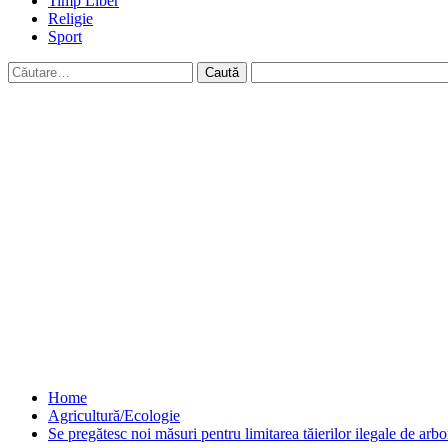
Timp Liber
Religie
Sport
Caută
după:
Home
Agricultură/Ecologie
Se pregătesc noi măsuri pentru limitarea tăierilor ilegale de arbo