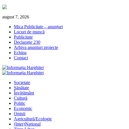
Skip
august 7, 2026
to
Mica Publicitate – anunțuri
content
Locuri de muncă
Publicitate
Declarație 230
Arhiva anunturi proiecte
Echipa
Contact
Primary
Menu
Societate
Sănătate
Învățământ
Cultură
Politic
Economic
Opinii
Agricultură/Ecologie
(Inter)Național