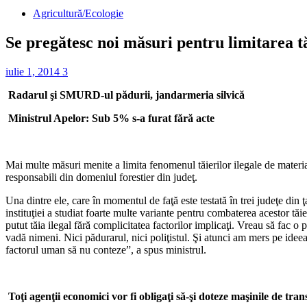
Agricultură/Ecologie
Se pregătesc noi măsuri pentru limitarea tă
iulie 1, 2014
3
Radarul şi SMURD-ul pădurii, jandarmeria silvică
Ministrul Apelor: Sub 5% s-a furat fără acte
Mai multe măsuri menite a limita fenomenul tăierilor ilegale de materia
responsabili din domeniul forestier din judeţ.
Una dintre ele, care în momentul de faţă este testată în trei judeţe din 
instituţiei a studiat foarte multe variante pentru combaterea acestor tă
putut tăia ilegal fără complicitatea factorilor implicaţi. Vreau să fac 
vadă nimeni. Nici pădurarul, nici poliţistul. Şi atunci am mers pe ide
factorul uman să nu conteze”, a spus ministrul.
Toţi agenţii economici vor fi obligaţi să-şi doteze maşinile de tr