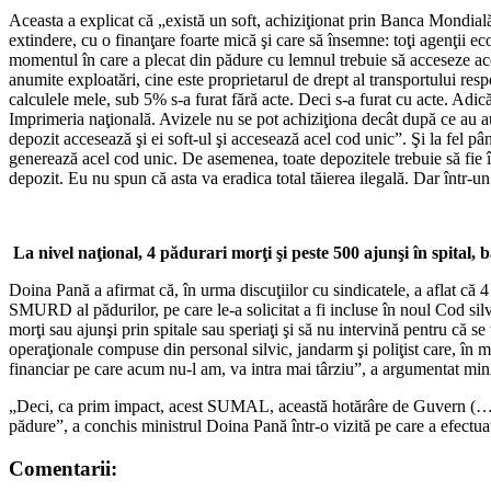
Aceasta a explicat că „există un soft, achiziţionat prin Banca Mondială
extindere, cu o finanţare foarte mică şi care să însemne: toţi agenţii e
momentul în care a plecat din pădure cu lemnul trebuie să acceseze acest
anumite exploatări, cine este proprietarul de drept al transportului res
calculele mele, sub 5% s-a furat fără acte. Deci s-a furat cu acte. Adic
Imprimeria naţională. Avizele nu se pot achiziţiona decât după ce au au
depozit accesează şi ei soft-ul şi accesează acel cod unic”. Şi la fel 
generează acel cod unic. De asemenea, toate depozitele trebuie să fie 
depozit. Eu nu spun că asta va eradica total tăierea ilegală. Dar într-u
La nivel naţional, 4 pădurari morţi şi peste 500 ajunşi în spital, b
Doina Pană a afirmat că, în urma discuţiilor cu sindicatele, a aflat că 4 
SMURD al pădurilor, pe care le-a solicitat a fi incluse în noul Cod 
morţi sau ajunşi prin spitale sau speriaţi şi să nu intervină pentru că
operaţionale compuse din personal silvic, jandarm şi poliţist care, în 
financiar pe care acum nu-l am, va intra mai târziu”, a argumentat mini
„Deci, ca prim impact, acest SUMAL, această hotărâre de Guvern (…) co
pădure”, a conchis ministrul Doina Pană într-o vizită pe care a efectu
Comentarii: