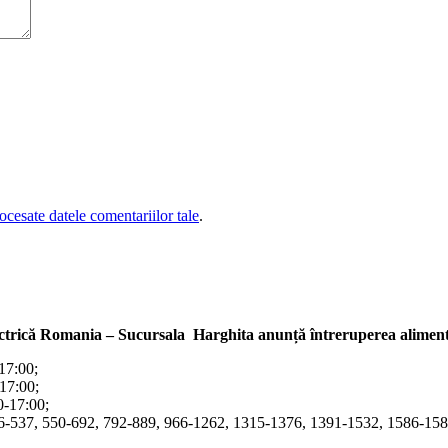
cesate datele comentariilor tale
.
ectrică Romania – Sucursala Harghita
anunță întreruperea alimentă
-17:00;
-17:00;
00-17:00;
366-537, 550-692, 792-889, 966-1262, 1315-1376, 1391-1532, 1586-1587