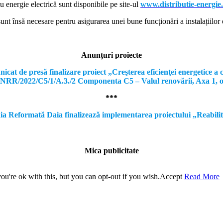
cu energie electrică sunt disponibile pe site-ul
www.distributie-energie
nt însă necesare pentru asigurarea unei bune funcționări a instalațiilor e
Anunțuri proiecte
e presă finalizare proiect „Creşterea eficienţei energetice a clă
, PNRR/2022/C5/1/A.3./2 Componenta C5 – Valul renovării, Axa 1, 
***
formată Daia finalizează implementarea proiectului „Reabilitare a
Mica publicitate
u're ok with this, but you can opt-out if you wish.
Accept
Read More