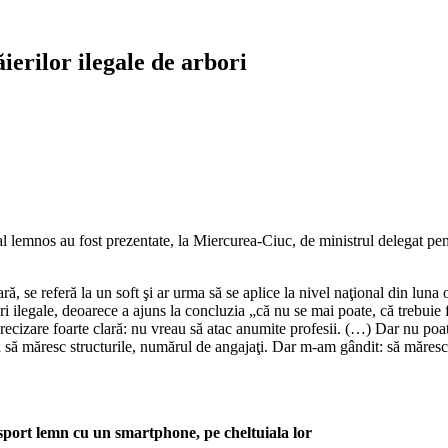
ierilor ilegale de arbori
l lemnos au fost prezentate, la Miercurea-Ciuc, de ministrul delegat pent
ţară, se referă la un soft şi ar urma să se aplice la nivel naţional din l
ieri ilegale, deoarece a ajuns la concluzia „că nu se mai poate, că trebu
o precizare foarte clară: nu vreau să atac anumite profesii. (…) Dar nu p
ea să măresc structurile, numărul de angajaţi. Dar m-am gândit: să măres
ansport lemn cu un smartphone, pe cheltuiala lor