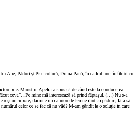
ru Ape, Păduri şi Piscicultură, Doina Pană, în cadrul unei întâlniri cu
una octombrie. Ministrul Apelor a spus că de când este la conducerea
ie făcut ceva”. „Pe mine mă interesează să prind făptaşul. (…) Nu s-a
oate ieşi un arbore, darmite un camion de lemne dintr-o pădure, fără să
c numărul celor ce se fac că nu văd? M-am gândit la o soluţie în care