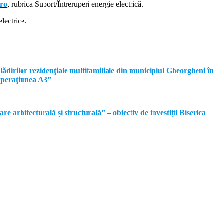
.ro
, rubrica Suport/Întreruperi energie electrică.
lectrice.
dirilor rezidenţiale multifamiliale din municipiul Gheorgheni în
operaţiunea A3”
rhitecturală și structurală” – obiectiv de investiții Biserica