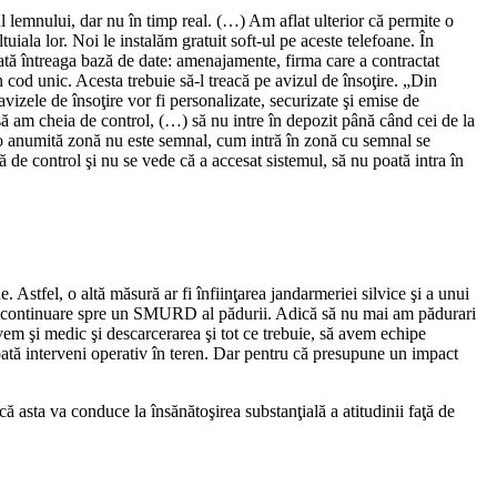
l lemnului, dar nu în timp real. (…) Am aflat ulterior că permite o
iala lor. Noi le instalăm gratuit soft-ul pe aceste telefoane. În
itată întreaga bază de date: amenajamente, firma care a contractat
n cod unic. Acesta trebuie să-l treacă pe avizul de însoţire. „Din
vizele de însoţire vor fi personalizate, securizate şi emise de
să am cheia de control, (…) să nu intre în depozit până când cei de la
tr-o anumită zonă nu este semnal, cum intră în zonă cu semnal se
de control şi nu se vede că a accesat sistemul, să nu poată intra în
. Astfel, o altă măsură ar fi înfiinţarea jandarmeriei silvice şi a unui
 în continuare spre un SMURD al pădurii. Adică să nu mai am pădurari
vem şi medic şi descarcerarea şi tot ce trebuie, să avem echipe
oată interveni operativ în teren. Dar pentru că presupune un impact
sta va conduce la însănătoşirea substanţială a atitudinii faţă de