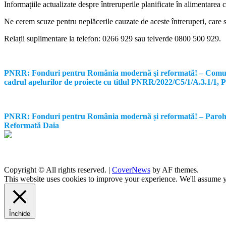
Informațiile actualizate despre întreruperile planificate în alimentarea 
Ne cerem scuze pentru neplăcerile cauzate de aceste întreruperi, care su
Relații suplimentare la tel
efon: 0266 929 sau telverde 0800 500 929.
PNRR: Fonduri pentru România modernă şi reformată! – Comunicat d
cadrul apelurilor de proiecte cu titlul PNRR/2022/C5/1/A.3.1/1
PNRR: Fonduri pentru România modernă și reformată! – Parohia Re
Reformată Daia
Copyright © All rights reserved.
|
CoverNews
by AF themes.
This website uses cookies to improve your experience. We'll assume yo
Închide