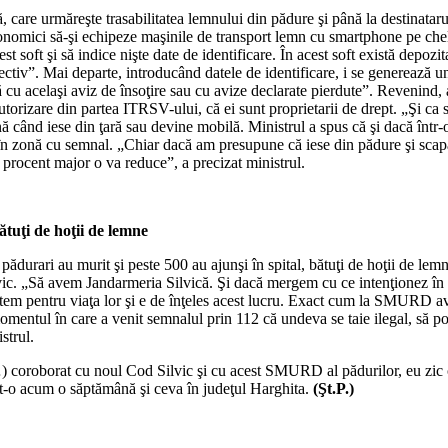
, care urmăreşte trasabilitatea lemnului din pădure şi până la destinataru
conomici să-şi echipeze maşinile de transport lemn cu smartphone pe cheltu
 soft şi să indice nişte date de identificare. În acest soft există depoz
pectiv”. Mai departe, introducând datele de identificare, i se generează u
ă cu acelaşi aviz de însoţire sau cu avize declarate pierdute”. Revenind, a
torizare din partea ITRSV-ului, că ei sunt proprietarii de drept. „Şi ca 
până când iese din ţară sau devine mobilă. Ministrul a spus că şi dacă în
în zonă cu semnal. „Chiar dacă am presupune că iese din pădure şi scapă 
n procent major o va reduce”, a precizat ministrul.
ătuţi de hoţii de lemne
pădurari au murit şi peste 500 au ajunşi în spital, bătuţi de hoţii de lemne
silvic. „Să avem Jandarmeria Silvică. Şi dacă mergem cu ce intenţionez
 se tem pentru viaţa lor şi e de înţeles acest lucru. Exact cum la SMURD a
momentul în care a venit semnalul prin 112 că undeva se taie ilegal, să p
strul.
roborat cu noul Cod Silvic şi cu acest SMURD al pădurilor, eu zic că a
at-o acum o săptămână şi ceva în judeţul Harghita.
(Şt.P.)