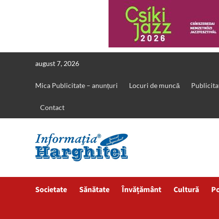
Skip
august 7, 2026
to
content
Mica Publicitate – anunțuri
Locuri de muncă
Publicita
Contact
Societate
Sănătate
Învățământ
Cultură
Po