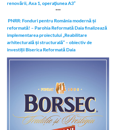
renovării, Axa 1, operaţiunea A3”
***
PNRR: Fonduri pentru România modernă și
reformată! – Parohia Reformată Daia finalizează
implementarea proiectului „Reabilitare
arhitecturală și structurală” – obiectiv de
investiții Biserica Reformată Daia