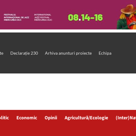
te
Declarație 230
Arhiva anunturi proiecte
Echipa
litic
Economic
Opinii
Agricultură/Ecologie
(Inter)Na