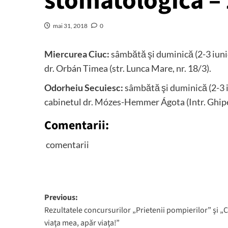
stomatologică – 
mai 31, 2018
0
Miercurea Ciuc:
sâmbătă şi duminică (2-3 iunie
dr. Orbán Timea (str. Lunca Mare, nr. 18/3).
Odorheiu Secuiesc:
sâmbătă şi duminică (2-3 i
cabinetul dr. Mózes-Hemmer Ágota (Intr. Ghipeş
Comentarii:
comentarii
Post
Previous:
Rezultatele concursurilor „Prietenii pompierilor” şi „
navigation
viaţa mea, apăr viaţa!”