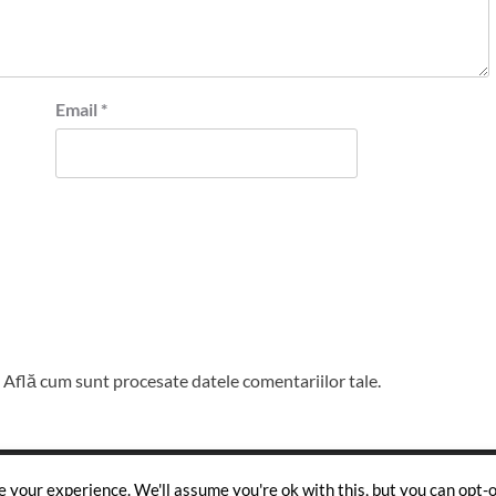
Email
*
.
Află cum sunt procesate datele comentariilor tale
.
Copyright © All rights reserved.
|
CoverNews
by AF themes.
 your experience. We'll assume you're ok with this, but you can opt-ou