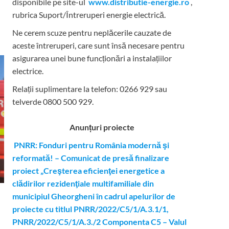
disponibile pe site-ul
www.distributie-energie.ro
,
rubrica Suport/Întreruperi energie electrică.
Ne cerem scuze pentru neplăcerile cauzate de
aceste întreruperi, care sunt însă necesare pentru
asigurarea unei bune funcționări a instalațiilor
electrice.
Relații suplimentare la tel
efon: 0266 929 sau
telverde 0800 500 929.
Anunțuri proiecte
PNRR: Fonduri pentru România modernă şi
reformată! – Comunicat de presă finalizare
proiect „Creşterea eficienţei energetice a
clădirilor rezidenţiale multifamiliale din
municipiul Gheorgheni în cadrul apelurilor de
proiecte cu titlul PNRR/2022/C5/1/A.3.1/1,
PNRR/2022/C5/1/A.3./2 Componenta C5 – Valul