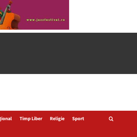
țional
Timp Liber
Religie
Sport