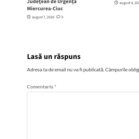
Judeţean de Urgenţă
august 4, 20
Miercurea-Ciuc
august 7, 2026
0
Lasă un răspuns
Adresa ta de email nu va fi publicată.
Câmpurile oblig
Comentariu
*