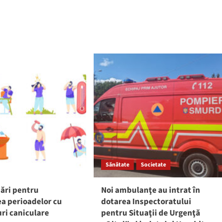
Sănătate
Societate
ri pentru
Noi ambulanţe au intrat în
a perioadelor cu
dotarea Inspectoratului
ri caniculare
pentru Situaţii de Urgenţă