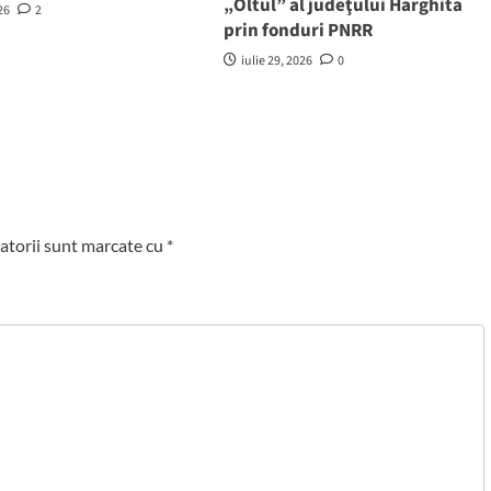
„Oltul” al judeţului Harghita
26
2
prin fonduri PNRR
iulie 29, 2026
0
atorii sunt marcate cu
*