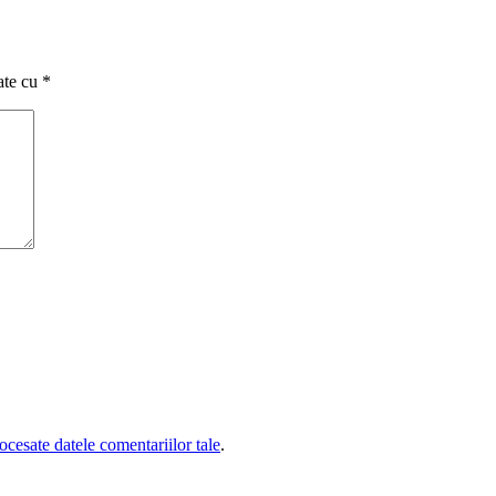
ate cu
*
cesate datele comentariilor tale
.