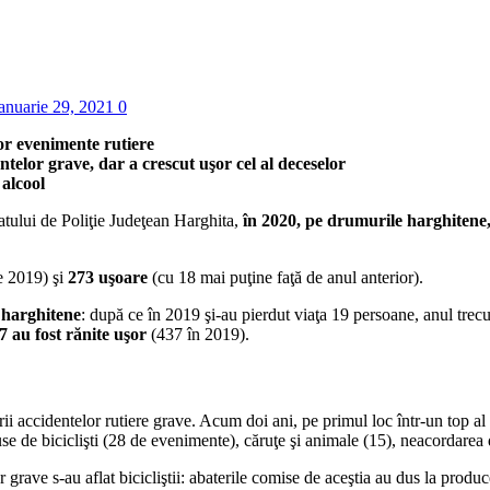
ianuarie 29, 2021
0
tor evenimente rutiere
telor grave, dar a crescut uşor cel al deceselor
 alcool
oratului de Poliţie Judeţean Harghita,
în 2020, pe drumurile harghitene,
e 2019) şi
273 uşoare
(cu 18 mai puţine faţă de anul anterior).
 harghitene
: după ce în 2019 şi-au pierdut viaţa 19 persoane, anul trec
7 au fost rănite uşor
(437 în 2019).
rii accidentelor rutiere grave. Acum doi ani, pe primul loc într-un top a
e de biciclişti (28 de evenimente), căruţe şi animale (15), neacordarea de
 grave s-au aflat bicicliştii: abaterile comise de aceştia au dus la produ