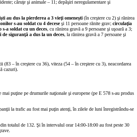
cidente; căruţe şi animale – 11; depăşiri neregulamentare şi
işti au dus la pierderea a 3 vieţi omeneşti
(în creştere cu 2) şi rănirea
tonilor s-au soldat cu 4 decese
şi 11 persoane rănite grav;
circulaţia
o s-a soldat cu un deces
, cu rănirea gravă a 9 persoane şi uşoară a 3;
i de siguranţă a dus la un deces
, la rănirea gravă a 7 persoane şi
tii (83 – în creştere cu 36), viteza (54 – în creştere cu 3), neacordarea
ă cazuri).
cele mai puţine pe drumurile naţionale şi europene (pe E 578 s-au produs
ii la trafic au fost mai puţin atenţi, în zilele de luni înregistrându-se
din totalul de 132. Şi în intervalul orar 14:00-18:00 au fost peste 30
grave.