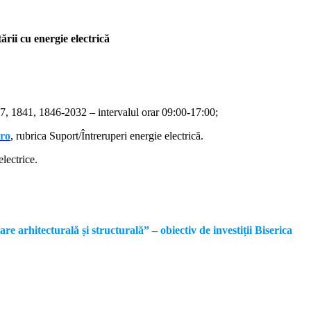
rii cu energie electrică
, 1841, 1846-2032 – intervalul orar 09:00-17:00;
.ro
, rubrica Suport/Întreruperi energie electrică.
lectrice.
rhitecturală și structurală” – obiectiv de investiții Biserica