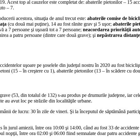
19. Acest top al cauzelor este completat de: abaterile pietonilor – 15 ac
uto – 7.
ducerii acestora, situaţia de anul trecut este:
abaterile comise de bicicl
iaţa
(cu două mai puţine), 14 au fost rănite grav şi 5 uşor;
abaterile pie
avă a 7 persoane şi uşoară tot a 7 persoane;
neacordarea priorităţii aut
nirea a patru persoane (dintre care două grave); şi
nepăstrarea distanţe
 accidentelor uşoare pe şoselele din judeţul nostru în 2020 au fost bicicliş
ietoni (15 – în creştere cu 1), abaterile pietonilor (13 – în scădere cu dou
re grave (53, din totalul de 132) s-au produs pe drumurile judeţene, iar 
 au avut loc pe străzile din localităţile urbane.
i de lucru: 30 în zile de vineri. Şi la începutul de săptămână participanţ
în jurul amiezii, între ora 10:00 şi 14:00, când au fost 33 de accidente 
pul nopţii, între ora 02:00 şi 06:00 fiind semnalate doar patru accidente 