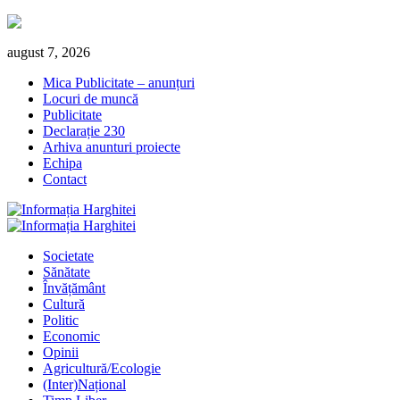
Skip
august 7, 2026
to
Mica Publicitate – anunțuri
content
Locuri de muncă
Publicitate
Declarație 230
Arhiva anunturi proiecte
Echipa
Contact
Primary
Menu
Societate
Sănătate
Învățământ
Cultură
Politic
Economic
Opinii
Agricultură/Ecologie
(Inter)Național