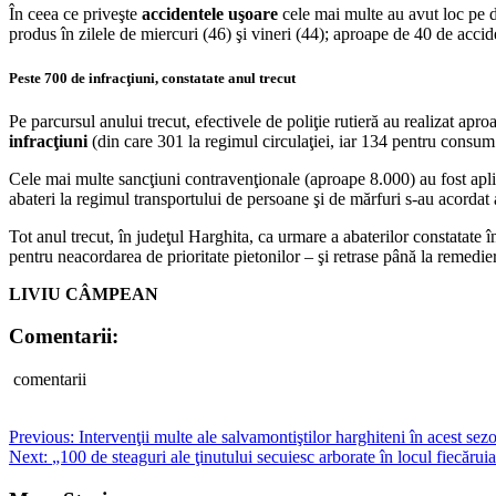
În ceea ce priveşte
accidentele uşoare
cele mai multe au avut loc pe dr
produs în zilele de miercuri (46) şi vineri (44); aproape de 40 de accide
Peste 700 de infracţiuni, constatate anul trecut
Pe parcursul anului trecut, efectivele de poliţie rutieră au realizat apro
infracţiuni
(din care 301 la regimul circulaţiei, iar 134 pentru consum
Cele mai multe sancţiuni contravenţionale (aproape 8.000) au fost apli
abateri la regimul transportului de persoane şi de mărfuri s-au acordat
Tot anul trecut, în judeţul Harghita, ca urmare a abaterilor constatate în
pentru neacordarea de prioritate pietonilor – şi retrase până la remedier
LIVIU CÂMPEAN
Comentarii:
comentarii
Post
Previous:
Intervenţii multe ale salvamontiştilor harghiteni în acest sez
Next:
„100 de steaguri ale ţinutului secuiesc arborate în locul fiecăruia
navigation