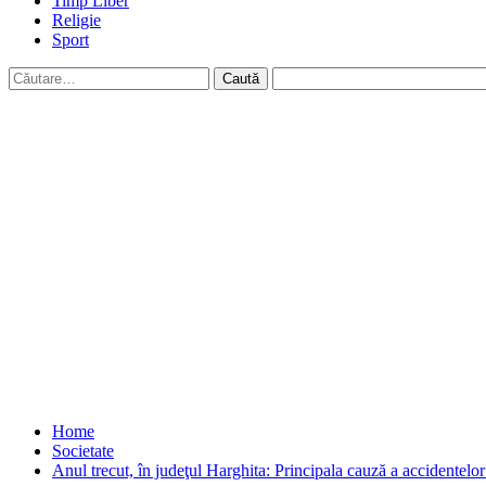
Timp Liber
Religie
Sport
Caută
după:
Home
Societate
Anul trecut, în judeţul Harghita: Principala cauză a accidentelor 