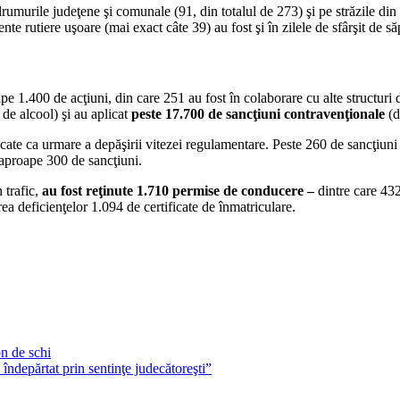
umurile judeţene şi comunale (91, din totalul de 273) şi pe străzile din 
nte rutiere uşoare (mai exact câte 39) au fost şi în zilele de sfârşit de s
ape 1.400 de acţiuni, din care 251 au fost în colaborare cu alte structuri de
 de alcool) şi au aplicat
peste 17.700 de sancţiuni contravenţionale
(d
cate ca urmare a depăşirii vitezei regulamentare. Peste 260 de sancţiuni
 aproape 300 de sancţiuni.
 trafic,
au fost reţinute 1.710 permise de conducere –
dintre care 432
ea deficienţelor 1.094 de certificate de înmatriculare.
on de schi
 îndepărtat prin sentinţe judecătoreşti”