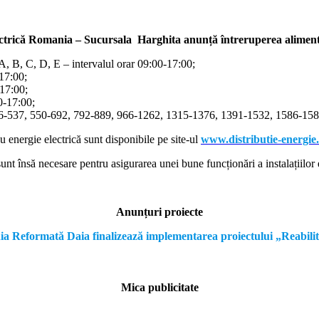
ectrică Romania – Sucursala Harghita
anunță întreruperea alimentă
/A, B, C, D, E – intervalul orar 09:00-17:00;
-17:00;
-17:00;
00-17:00;
366-537, 550-692, 792-889, 966-1262, 1315-1376, 1391-1532, 1586-1587
cu energie electrică sunt disponibile pe site-ul
www.distributie-energie
nt însă necesare pentru asigurarea unei bune funcționări a instalațiilor e
Anunțuri proiecte
formată Daia finalizează implementarea proiectului „Reabilitare a
Mica publicitate