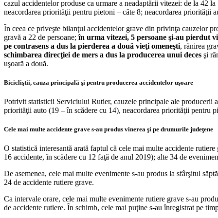
cazul accidentelor produse ca urmare a neadaptării vitezei: de la 42 la 
neacordarea priorităţii pentru pietoni – câte 8; neacordarea priorităţii a
În ceea ce priveşte bilanţul accidentelor grave din privinţa cauzelor pro
gravă a 22 de persoane;
în urma vitezei, 5 persoane şi-au pierdut v
pe contrasens a dus la pierderea a două vieţi omeneşti
, rănirea gr
schimbarea direcţiei de mers a dus la producerea unui deces
şi ră
uşoară a două.
Bicicliştii, cauza principală şi pentru producerea accidentelor uşoare
Potrivit statisticii Serviciului Rutier, cauzele principale ale producerii
priorităţii auto (19 – în scădere cu 14), neacordarea priorităţii pentru p
Cele mai multe accidente grave s-au produs vinerea şi pe drumurile judeţene
O statistică interesantă arată faptul că cele mai multe accidente rutie
16 accidente, în scădere cu 12 faţă de anul 2019); alte 34 de evenimente
De asemenea, cele mai multe evenimente s-au produs la sfârşitul săptămâni
24 de accidente rutiere grave.
Ca intervale orare, cele mai multe evenimente rutiere grave s-au produs 
de accidente rutiere. În schimb, cele mai puţine s-au înregistrat pe tim