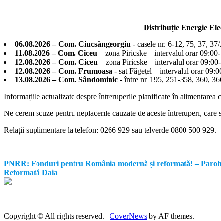
Distribuție Energie El
06.08.2026 – Com. Ciucsângeorgiu
- casele nr. 6-12, 75, 37, 37
11.08.2026 – Com. Ciceu
– zona Piricske – intervalul orar 09:00
12.08.2026 – Com. Ciceu
– zona Piricske – intervalul orar 09:00
12.08.2026 – Com. Frumoasa
- sat Făgețel – intervalul orar 09:
13.08.2026 – Com. Sândominic
- între nr. 195, 251-358, 360, 
Informațiile actualizate despre întreruperile planificate în alimentarea 
Ne cerem scuze pentru neplăcerile cauzate de aceste întreruperi, care su
Relații suplimentare la tel
efon: 0266 929 sau telverde 0800 500 929.
PNRR: Fonduri pentru România modernă și reformată! – Parohia Re
Reformată Daia
Copyright © All rights reserved.
|
CoverNews
by AF themes.