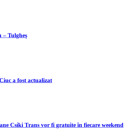
u – Tulgheş
iuc a fost actualizat
ne Csíki Trans vor fi gratuite în fiecare weekend