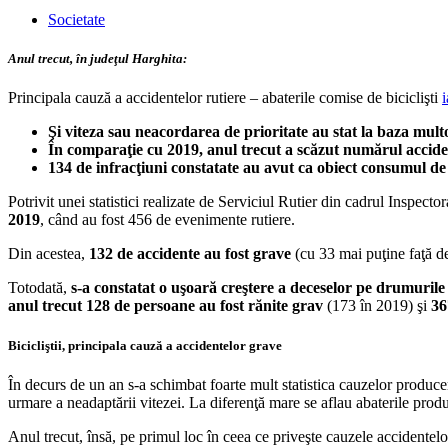
Societate
Anul trecut, în judeţul Harghita:
Principala cauză a accidentelor rutiere – abaterile comise de biciclişti
Şi viteza sau neacordarea de prioritate au stat la baza mul
În comparaţie cu 2019, anul trecut a scăzut numărul acciden
134 de infracţiuni constatate au avut ca obiect consumul de
Potrivit unei statistici realizate de Serviciul Rutier din cadrul Inspect
2019
, când au fost 456 de evenimente rutiere.
Din acestea,
132 de accidente au fost grave
(cu 33 mai puţine faţă d
Totodată,
s-a constatat o uşoară creştere a deceselor pe drumurile
anul trecut 128 de persoane au fost rănite grav
(173 în 2019) şi
36
Bicicliştii, principala cauză a accidentelor grave
În decurs de un an s-a schimbat foarte mult statistica cauzelor produce
urmare a neadaptării vitezei. La diferenţă mare se aflau abaterile produs
Anul trecut, însă, pe primul loc în ceea ce priveşte cauzele accidentelor