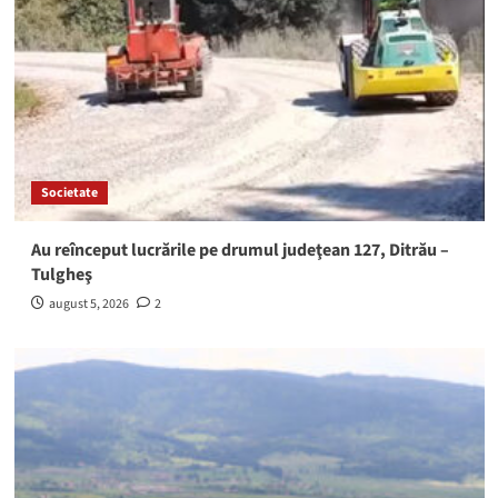
Societate
Au reînceput lucrările pe drumul judeţean 127, Ditrău –
Tulgheş
august 5, 2026
2