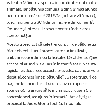
Valentin Mândru a spus că în localitate sunt multe
animale, iar păşunea comunală din Sărmaş ajunge
pentru un număr de 528 UVM (unitate vită mare),
„deci nici pentru 30% din animalele din comună”.
De unde şi interesul crescut pentru închirierea
acestor păşuni.
Acesta a precizat că cele trei corpuri de păşune au
făcut obiectul unui proces, care s-a finalizat şi
trebuie scoase din nou la licitaţie. De altfel, susţine
acesta, şi atunci s-a ajuns în instanţă tot din cauza
legislaţiei, deoarece aceasta prevedea că „nu ai voie
decât să concesionezi păşunile”. „Şapte trupuri de
păşune le-am închiriat şi din cauză că apoi se
spunea că nu ai voie să le închiriezi, ci doar să le
concesionezi, am ajuns în instanţă. Am câştigat
procesul la Judecătoria Topliţa, Tribunalul