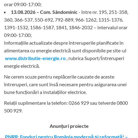
orar 09:00-17:00;
13.08.2026 – Com. Sândominic
- între nr. 195, 251-358,
360, 366-537, 550-692, 792-889, 966-1262, 1315-1376,
1391-1532, 1586-1587, 1841, 1846-2032 – intervalul orar
09:00-17:00;
Informațiile actualizate despre întreruperile planificate în
alimentarea cu energie electrică sunt disponibile pe site-ul
www.distributie-energie.ro
, rubrica Suport/Întreruperi
energie electrică.
Ne cerem scuze pentru neplăcerile cauzate de aceste
întreruperi, care sunt însă necesare pentru asigurarea unei
bune funcționări a instalațiilor electrice.
Relații suplimentare la tel
efon: 0266 929 sau telverde 0800
500 929.
Anunțuri proiecte
PNRR: Fonduri pentru România modernă și reformată! –