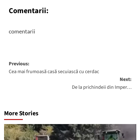
Comentarii:
comentarii
Post
Previous:
Cea mai frumoasă casă secuiască cu cerdac
navigation
Next:
De la prichindeii din Imper…
More Stories