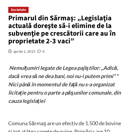
Societate
Primarul din Sărmaş: „Legislaţia
actuală doreşte să-i elimine de la
subvenţie pe crescătorii care au în
proprietate 2-3 vaci”
aprilie 1, 2015
0
Nemulţumiri legate de Legea pajiştilor: „Adică,
dacă vrea să ne dea bani, noi nu-i putem primi” *
Nici până în momentul de faţă nu s-a organizat
licitaţie pentru o parte a păşunilor comunale, din
cauza legislaţiei
Comuna Sărmaş are un efectiv de 1.500 de bovine
şi tot atâtea capete de ovine. Primăria are 10