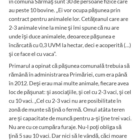
în comuna Sărmaş sunt 30 de persoane fizice care
au peste 10 bovine. „Ei vor ocupa păşunea prin
contract pentru animalele lor. Cetăţeanul care are
2-3 animale vine la mine şi îmi spune că nu are
unde îşi duce animalele, deoarece păşunea e
încărcată cu 0,3 UVM la hectar, deci e acoperită (…)
şi ce face el cu vaca”.
Primarul a opinat că păşunea comunală trebuia să
rămână în administrarea Primăriei, cum era până
în 2012. Deşi erau mai multe animale, fiecare avea
loc de păşunat: şi asociaţiile, şi cel cu 2-3 vaci, şi cel
cu 10 vaci. „Cel cu 2-3 vaci nu are posibilitate în
zonă de munte să ţină o fermă. Omul atâta teren
are şi capacitate de muncă pentru a-şi ţine trei vaci.
Nu are cu ce cumpăra furaje. Nu-l poţi obliga să
ţină 5 sau 10 vaci. Dar nici să le vândă, căci moare