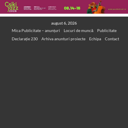
Skip
august 6, 2026
to
Mica Publicitate – anunțuri
Locuri de muncă
Publicitate
content
Declarație 230
Arhiva anunturi proiecte
Echipa
Contact