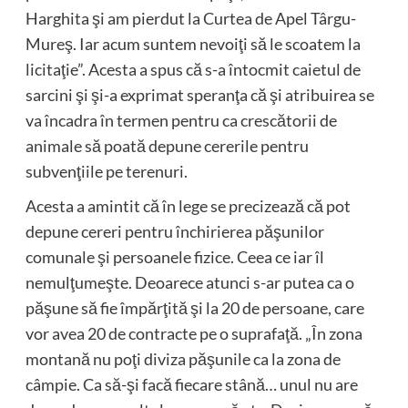
Harghita şi am pierdut la Curtea de Apel Târgu-
Mureş. Iar acum suntem nevoiţi să le scoatem la
licitaţie”. Acesta a spus că s-a întocmit caietul de
sarcini şi şi-a exprimat speranţa că şi atribuirea se
va încadra în termen pentru ca crescătorii de
animale să poată depune cererile pentru
subvenţiile pe terenuri.
Acesta a amintit că în lege se precizează că pot
depune cereri pentru închirierea păşunilor
comunale şi persoanele fizice. Ceea ce iar îl
nemulţumeşte. Deoarece atunci s-ar putea ca o
păşune să fie împărţită şi la 20 de persoane, care
vor avea 20 de contracte pe o suprafaţă. „În zona
montană nu poţi diviza păşunile ca la zona de
câmpie. Ca să-şi facă fiecare stână… unul nu are