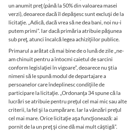
un anumit preţ (până la 50% din valoarea masei
verzi), deoarece dacă îl depăşesc sunt excluşi de la
licitaţie. „Adică, dacă vrea să ne dea bani, noi nu-i
putem primi”. Iar dacă primăria atribuie păşunea
sub preţ, atunci încalcă legea achiziţiilor publice.
Primarul a arătat că mai bine de o lună de zile „ne-
am chinuit pentru a întocmi caietul de sarcini
conform legislaţiei în vigoare”, deoarece nu ştia
nimeni să le spună modul de departajare a
persoanelor care îndeplinesc condiţiile de
participare la licitaţie. „Ordonanţa 34 spune că la
lucrări se atribuie pentru preţul cel mai mic sau alte
criterii, la fel şi la cumpărare. Iar la vânzări preţul
cel mai mare. Orice licitaţie aşa funcţionează: ai
pornit de la un preţ şi cine dă mai mult câştigă”.