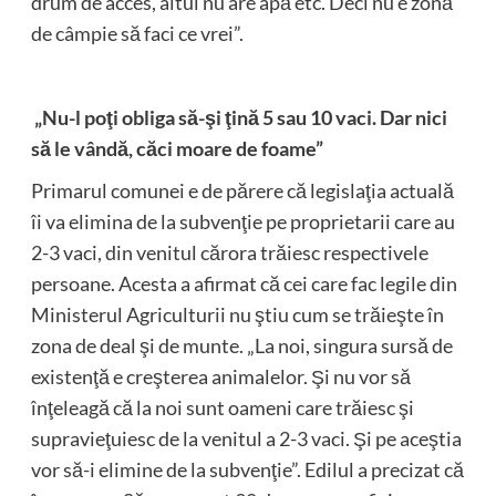
drum de acces, altul nu are apă etc. Deci nu e zonă
de câmpie să faci ce vrei”.
„Nu-l poţi obliga să-şi ţină 5 sau 10 vaci. Dar nici
să le vândă, căci moare de foame”
Primarul comunei e de părere că legislaţia actuală
îi va elimina de la subvenţie pe proprietarii care au
2-3 vaci, din venitul cărora trăiesc respectivele
persoane. Acesta a afirmat că cei care fac legile din
Ministerul Agriculturii nu ştiu cum se trăieşte în
zona de deal şi de munte. „La noi, singura sursă de
existenţă e creşterea animalelor. Şi nu vor să
înţeleagă că la noi sunt oameni care trăiesc şi
supravieţuiesc de la venitul a 2-3 vaci. Şi pe aceştia
vor să-i elimine de la subvenţie”. Edilul a precizat că