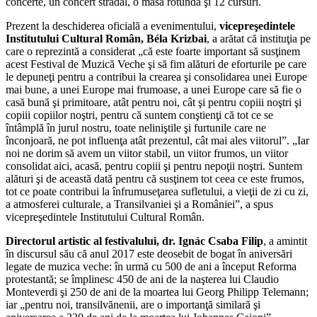
concerte, un concert stradal, o masă rotundă şi 12 cursuri.
Prezent la deschiderea oficială a evenimentului,
vicepreşedintele
Institutului Cultural Român, Béla Krizbai
, a arătat că instituţia pe
care o reprezintă a considerat „că este foarte important să susţinem
acest Festival de Muzică Veche şi să fim alături de eforturile pe care
le depuneţi pentru a contribui la crearea şi consolidarea unei Europe
mai bune, a unei Europe mai frumoase, a unei Europe care să fie o
casă bună şi primitoare, atât pentru noi, cât şi pentru copiii noştri şi
copiii copiilor noştri, pentru că suntem conştienţi că tot ce se
întâmplă în jurul nostru, toate neliniştile şi furtunile care ne
înconjoară, ne pot influenţa atât prezentul, cât mai ales viitorul”. „Iar
noi ne dorim să avem un viitor stabil, un viitor frumos, un viitor
consolidat aici, acasă, pentru copiii şi pentru nepoţii noştri. Suntem
alături şi de această dată pentru că susţinem tot ceea ce este frumos,
tot ce poate contribui la înfrumuseţarea sufletului, a vieţii de zi cu zi,
a atmosferei culturale, a Transilvaniei şi a României”, a spus
vicepreşedintele Institutului Cultural Român.
Directorul artistic al festivalului, dr. Ignác Csaba Filip
, a amintit
în discursul său că anul 2017 este deosebit de bogat în aniversări
legate de muzica veche: în urmă cu 500 de ani a început Reforma
protestantă; se împlinesc 450 de ani de la naşterea lui Claudio
Monteverdi şi 250 de ani de la moartea lui Georg Philipp Telemann;
iar „pentru noi, transilvănenii, are o importanţă similară şi