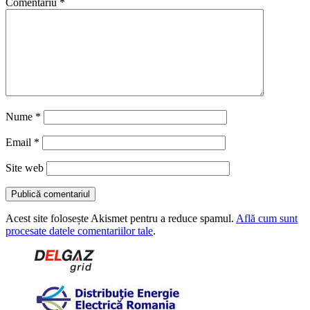
Comentariu
*
Nume
*
Email
*
Site web
Acest site folosește Akismet pentru a reduce spamul.
Află cum sunt
procesate datele comentariilor tale
.