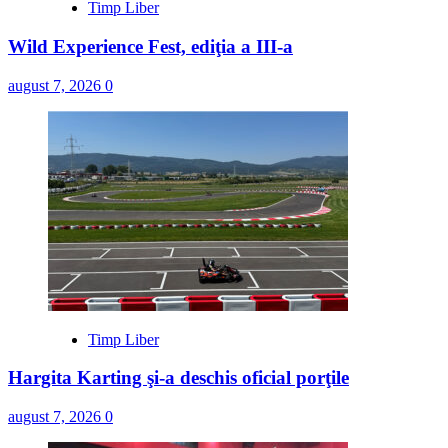
Timp Liber
Wild Experience Fest, ediţia a III-a
august 7, 2026
0
Timp Liber
Hargita Karting şi-a deschis oficial porţile
august 7, 2026
0