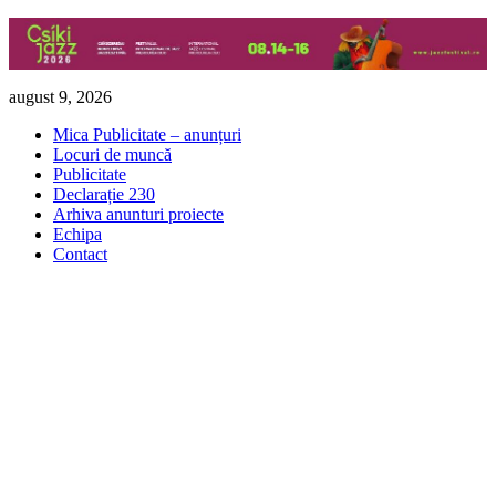
Skip
august 9, 2026
to
Mica Publicitate – anunțuri
content
Locuri de muncă
Publicitate
Declarație 230
Arhiva anunturi proiecte
Echipa
Contact