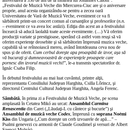
aniversarea a 330 de ani de la moartea lui Johannes Caioni”.
„Festivalul de Muzică Veche din Miercurea-Ciuc are şi o aniversare
proprie, anul acesta organizându-se pentru a zecea oară
Universitatea de Vară de Muzică Veche, eveniment ce va fi
sărbătorit printr-un concert comun al cursanţilor şi profesorilor (
n.n.
– eveniment ce va avea loc astăzi). Ediţia din acest an a festivalului
încearcă să aducă laolaltă toate aceste evenimente. (…) Vă oferim
producţii variate şi prestigioase, sperând că astfel vom reuşi să vă
oferim experienţe deosebite şi să sărbătorim împreună muzica veche,
capabilă să se reînnoiască mereu, având întotdeauna ceva nou de
spus şi de oferit.
Cum cerbul doreşte apa proaspătă de izvor, aşa să
vă bucuraţi şi dumneavoastră de experienţele proaspete care
pornesc din izvorul muzicii vechi!
”, le-a transmis spectatorilor dr.
Ignác Csaba Filip.
În debutul festivalului au mai luat cuvântul, printre alţii,
reprezentanta Consiliului Judeţean Harghita, Csilla Lőrincz, şi
directorul Centrului Cultural Judeţean Harghita, Angela Ferenc.
Sâmbătă
, în prima zi a Festivalului de Muzică Veche, pe scena
amplasată în Cetatea Mikó au urcat:
Ansamblul
Carmina
Renascentia
din Carei („Lăudaţi-L cu cântece şi bucurie”) şi
Ansamblul de muzică veche
Codex
, împreună cu
soprana Noémi
Kiss
din Ungaria („Cum doreşte un cerb izvoarele de apă…” –
Psalmi genevezi cu armonii de Claude Goudimel şi versuri de Albert
Szencsi Molnár).