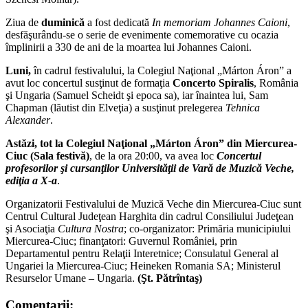
Ziua de
duminică
a fost dedicată
In memoriam Johannes Caioni
,
desfăşurându-se o serie de evenimente comemorative cu ocazia
împlinirii a 330 de ani de la moartea lui Johannes Caioni.
Luni,
în cadrul festivalului, la Colegiul Naţional „Márton Áron” a
avut loc concertul susţinut de formaţia
Concerto Spiralis
, România
şi Ungaria (Samuel Scheidt şi epoca sa), iar înaintea lui, Sam
Chapman (lăutist din Elveţia) a susţinut prelegerea
Tehnica
Alexander
.
Astăzi, tot la Colegiul Naţional „Márton Áron” din Miercurea-
Ciuc (Sala festivă)
, de la ora 20:00, va avea loc
Concertul
profesorilor şi cursanţilor Universităţii de Vară de Muzică Veche,
ediţia a X-a
.
Organizatorii Festivalului de Muzică Veche din Miercurea-Ciuc sunt
Centrul Cultural Judeţean Harghita din cadrul Consiliului Judeţean
şi Asociaţia
Cultura Nostra
; co-organizator: Primăria municipiului
Miercurea-Ciuc; finanţatori: Guvernul României, prin
Departamentul pentru Relaţii Interetnice; Consulatul General al
Ungariei la Miercurea-Ciuc; Heineken Romania SA; Ministerul
Resurselor Umane – Ungaria.
(Şt. Pătrîntaş)
Comentarii: