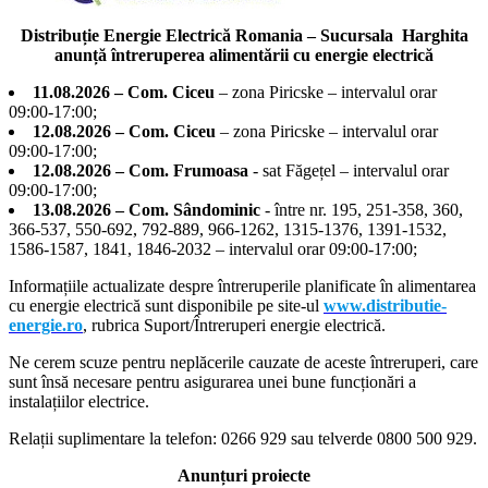
Distribuție Energie Electrică Romania – Sucursala Harghita
anunță întreruperea alimentării cu energie electrică
11.08.2026 – Com. Ciceu
– zona Piricske – intervalul orar
09:00-17:00;
12.08.2026 – Com. Ciceu
– zona Piricske – intervalul orar
09:00-17:00;
12.08.2026 – Com. Frumoasa
- sat Făgețel – intervalul orar
09:00-17:00;
13.08.2026 – Com. Sândominic
- între nr. 195, 251-358, 360,
366-537, 550-692, 792-889, 966-1262, 1315-1376, 1391-1532,
1586-1587, 1841, 1846-2032 – intervalul orar 09:00-17:00;
Informațiile actualizate despre întreruperile planificate în alimentarea
cu energie electrică sunt disponibile pe site-ul
www.distributie-
energie.ro
, rubrica Suport/Întreruperi energie electrică.
Ne cerem scuze pentru neplăcerile cauzate de aceste întreruperi, care
sunt însă necesare pentru asigurarea unei bune funcționări a
instalațiilor electrice.
Relații suplimentare la tel
efon: 0266 929 sau telverde 0800 500 929.
Anunțuri proiecte