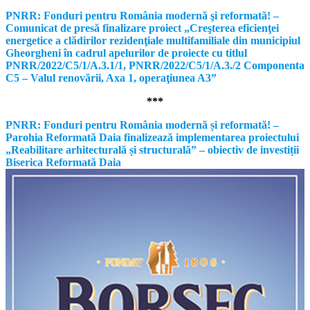
PNRR: Fonduri pentru România modernă şi reformată! –
Comunicat de presă finalizare proiect „Creşterea eficienţei
energetice a clădirilor rezidenţiale multifamiliale din municipiul
Gheorgheni în cadrul apelurilor de proiecte cu titlul
PNRR/2022/C5/1/A.3.1/1, PNRR/2022/C5/1/A.3./2 Componenta
C5 – Valul renovării, Axa 1, operaţiunea A3”
***
PNRR: Fonduri pentru România modernă și reformată! –
Parohia Reformată Daia finalizează implementarea proiectului
„Reabilitare arhitecturală și structurală” – obiectiv de investiții
Biserica Reformată Daia