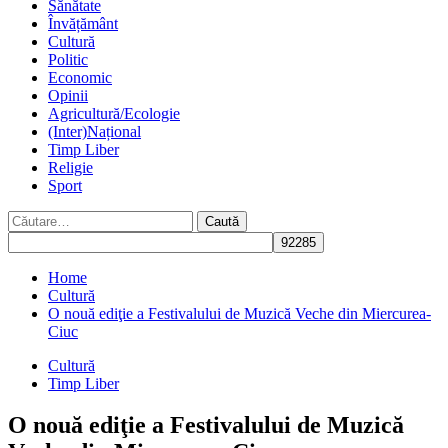
Sănătate
Învățământ
Cultură
Politic
Economic
Opinii
Agricultură/Ecologie
(Inter)Național
Timp Liber
Religie
Sport
Caută
după:
Home
Cultură
O nouă ediţie a Festivalului de Muzică Veche din Miercurea-
Ciuc
Cultură
Timp Liber
O nouă ediţie a Festivalului de Muzică