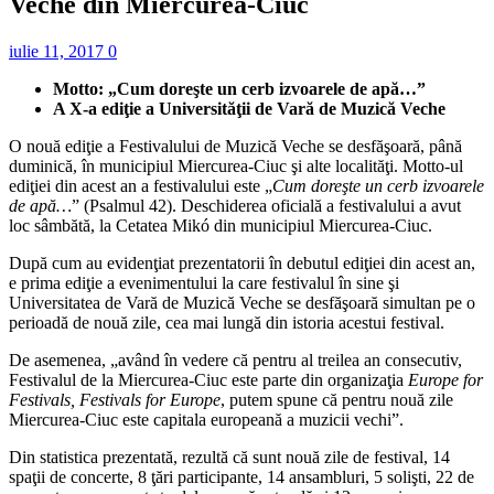
Veche din Miercurea-Ciuc
iulie 11, 2017
0
Motto: „Cum doreşte un cerb izvoarele de apă…”
A X-a ediţie a Universităţii de Vară de Muzică Veche
O nouă ediţie a Festivalului de Muzică Veche se desfăşoară, până
duminică, în municipiul Miercurea-Ciuc şi alte localităţi. Motto-ul
ediţiei din acest an a festivalului este „
Cum doreşte un cerb izvoarele
de apă…
” (Psalmul 42). Deschiderea oficială a festivalului a avut
loc sâmbătă, la Cetatea Mikó din municipiul Miercurea-Ciuc.
După cum au evidenţiat prezentatorii în debutul ediţiei din acest an,
e prima ediţie a evenimentului la care festivalul în sine şi
Universitatea de Vară de Muzică Veche se desfăşoară simultan pe o
perioadă de nouă zile, cea mai lungă din istoria acestui festival.
De asemenea, „având în vedere că pentru al treilea an consecutiv,
Festivalul de la Miercurea-Ciuc este parte din organizaţia
Europe for
Festivals, Festivals for Europe
, putem spune că pentru nouă zile
Miercurea-Ciuc este capitala europeană a muzicii vechi”.
Din statistica prezentată, rezultă că sunt nouă zile de festival, 14
spaţii de concerte, 8 ţări participante, 14 ansambluri, 5 solişti, 22 de