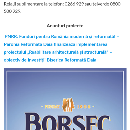
Relații suplimentare la tel
efon: 0266 929 sau telverde 0800
500 929.
Anunțuri proiecte
PNRR: Fonduri pentru România modernă și reformată! –
Parohia Reformată Daia finalizează implementarea
proiectului „Reabilitare arhitecturală și structurală” –
obiectiv de investiții Biserica Reformată Daia