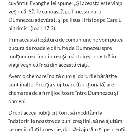
cuvântul Evangheliei spune: „Şi aceasta este viaţa
veşnică: Să Te cunoască pe Tine, singurul
Dumnezeu adevărat, şi pe Iisus Hristos pe Care L-
ai trimis” (Ioan 17,3).
Prin această legătură de comuniune ne vom putea
bucura de roadele dăruite de Dumnezeu spre
mulţumirea, împlinirea şi mântuirea noastră în
viaţa veşnică încă din această viaţă.
Avem o chemare înaltă cum şi darurile hărăzite
sunt înalte. Preoţia slujitoare (funcţională) are
chemarea de a fi mijlocitoare între Dumnezeu şi
oameni.
Drept aceea, iubiţi cititori, să medităm la
îndatoririle noastre de buni creştini, să ne ajutăm
semenii aflaţi la nevoie, dar să-i ajutăm şi pe preoţii