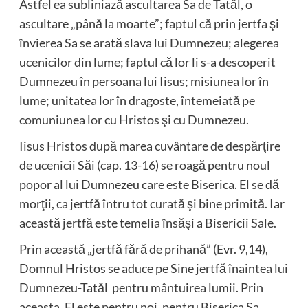
Astfel ea subliniază ascultarea Sa de Tatăl, o
ascultare „până la moarte”; faptul că prin jertfa şi
învierea Sa se arată slava lui Dumnezeu; alegerea
ucenicilor din lume; faptul că lor li s-a descoperit
Dumnezeu în persoana lui Iisus; misiunea lor în
lume; unitatea lor în dragoste, întemeiată pe
comuniunea lor cu Hristos şi cu Dumnezeu.
Iisus Hristos după marea cuvântare de despărţire
de ucenicii Săi (cap. 13-16) se roagă pentru noul
popor al lui Dumnezeu care este Biserica. El se dă
morţii, ca jertfă întru tot curată şi bine primită. Iar
această jertfă este temelia însăşi a Bisericii Sale.
Prin această „jertfă fără de prihană” (Evr. 9,14),
Domnul Hristos se aduce pe Sine jertfă înaintea lui
Dumnezeu-Tatăl pentru mântuirea lumii. Prin
aceasta, El este pentru noi, pentru Biserica Sa