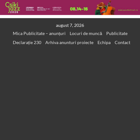
Skip
august 7, 2026
to
Mica Publicitate – anunțuri
Locuri de muncă
Publicitate
content
Declarație 230
Arhiva anunturi proiecte
Echipa
Contact