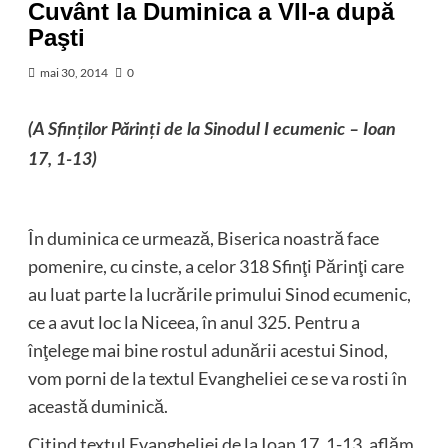
Cuvânt la Duminica a VII-a după
Paşti
mai 30, 2014
0
(A Sfinţilor Părinţi de la Sinodul I ecumenic – Ioan
17, 1-13)
În duminica ce urmează, Biserica noastră face
pomenire, cu cinste, a celor 318 Sfinţi Părinţi care
au luat parte la lucrările primului Sinod ecumenic,
ce a avut loc la Niceea, în anul 325. Pentru a
înţelege mai bine rostul adunării acestui Sinod,
vom porni de la textul Evangheliei ce se va rosti în
această duminică.
Citind textul Evangheliei de la Ioan 17, 1-13, aflăm