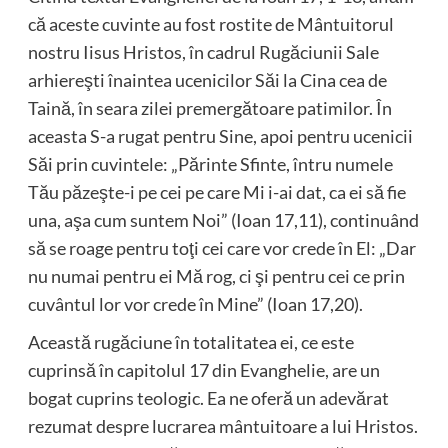
că aceste cuvinte au fost rostite de Mântuitorul
nostru Iisus Hristos, în cadrul Rugăciunii Sale
arhiereşti înaintea ucenicilor Săi la Cina cea de
Taină, în seara zilei premergătoare patimilor. În
aceasta S-a rugat pentru Sine, apoi pentru ucenicii
Săi prin cuvintele: „Părinte Sfinte, întru numele
Tău păzeşte-i pe cei pe care Mi i-ai dat, ca ei să fie
una, aşa cum suntem Noi” (Ioan 17,11), continuând
să se roage pentru toţi cei care vor crede în El: „Dar
nu numai pentru ei Mă rog, ci şi pentru cei ce prin
cuvântul lor vor crede în Mine” (Ioan 17,20).
Această rugăciune în totalitatea ei, ce este
cuprinsă în capitolul 17 din Evanghelie, are un
bogat cuprins teologic. Ea ne oferă un adevărat
rezumat despre lucrarea mântuitoare a lui Hristos.