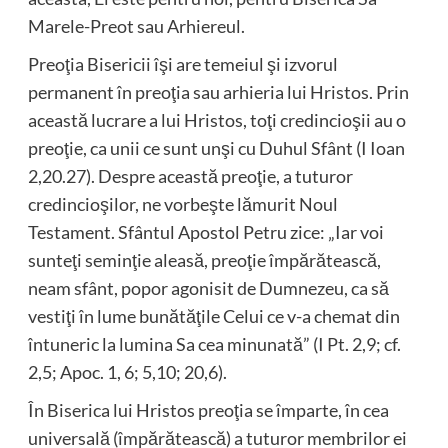
Marele-Preot sau Arhiereul.
Preoţia Bisericii îşi are temeiul şi izvorul
permanent în preoţia sau arhieria lui Hristos. Prin
această lucrare a lui Hristos, toţi credincioşii au o
preoţie, ca unii ce sunt unşi cu Duhul Sfânt (I Ioan
2,20.27). Despre această preoţie, a tuturor
credincioşilor, ne vorbeşte lămurit Noul
Testament. Sfântul Apostol Petru zice: „Iar voi
sunteţi seminţie aleasă, preoţie împărătească,
neam sfânt, popor agonisit de Dumnezeu, ca să
vestiţi în lume bunătăţile Celui ce v-a chemat din
întuneric la lumina Sa cea minunată” (I Pt. 2,9; cf.
2,5; Apoc. 1, 6; 5,10; 20,6).
În Biserica lui Hristos preoţia se împarte, în cea
universală (împărătească) a tuturor membrilor ei