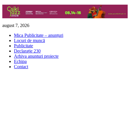
Skip
august 7, 2026
to
Mica Publicitate – anunțuri
content
Locuri de muncă
Publicitate
Declarație 230
Arhiva anunturi proiecte
Echipa
Contact