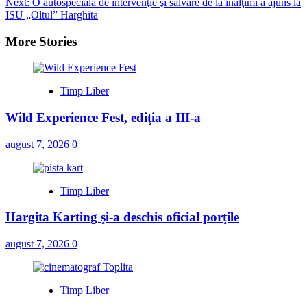
Next:
O autospecială de intervenţie şi salvare de la înălţimi a ajuns la
ISU „Oltul” Harghita
More Stories
Timp Liber
Wild Experience Fest, ediţia a III-a
august 7, 2026
0
Timp Liber
Hargita Karting şi-a deschis oficial porţile
august 7, 2026
0
Timp Liber