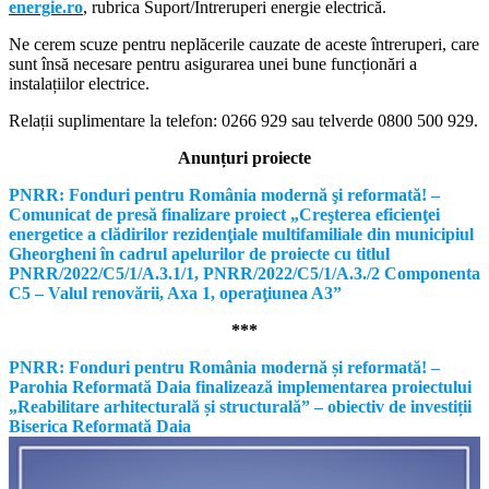
energie.ro
, rubrica Suport/Întreruperi energie electrică.
Ne cerem scuze pentru neplăcerile cauzate de aceste întreruperi, care
sunt însă necesare pentru asigurarea unei bune funcționări a
instalațiilor electrice.
Relații suplimentare la tel
efon: 0266 929 sau telverde 0800 500 929.
Anunțuri proiecte
PNRR: Fonduri pentru România modernă şi reformată! –
Comunicat de presă finalizare proiect „Creşterea eficienţei
energetice a clădirilor rezidenţiale multifamiliale din municipiul
Gheorgheni în cadrul apelurilor de proiecte cu titlul
PNRR/2022/C5/1/A.3.1/1, PNRR/2022/C5/1/A.3./2 Componenta
C5 – Valul renovării, Axa 1, operaţiunea A3”
***
PNRR: Fonduri pentru România modernă și reformată! –
Parohia Reformată Daia finalizează implementarea proiectului
„Reabilitare arhitecturală și structurală” – obiectiv de investiții
Biserica Reformată Daia