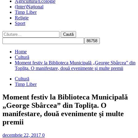
Agricultură/Ecologie
(Inter)Național
Timp Liber
Religie
Sport
Caută
după:
Home
Cultură
Moment festiv la Biblioteca Municipală „George Sbârcea” din
Topliţa. O manifestare, două evenimente şi multe premii
Cultură
Timp Liber
Moment festiv la Biblioteca Municipală
„George Sbârcea” din Topliţa. O
manifestare, două evenimente şi multe
premii
decembrie 22, 2017
0