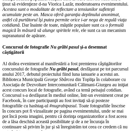
ţinut să evidenţieze d-na Viorica Lazăr, moderatoarea evenimentului.
Acestea sunt o modalitate de reflectare a tensiunilor sufleteşti
acumulate peste an. Masca oferă garanţia deplinului anonimat,
astfel că purtătorul îşi putea permite orice i-ar nega de regulă viaţa
cotidiană.
Dar înainte de toate, măştile populare sunt ca
o formulă
magică în măsură să alunge spiritele rele
, ele sunt ca un mecanism
supranatural de apărare.
Concursul de fotografie
Nu grăbi pasul
şi-a desemnat
câştigătorii
Al doilea eveniment al manifestării a fost premierea câştigătorilor
concursului de fotografie
Nu grăbi pasul
, desfăşurat pe tot parcursul
anului 2017, debutul proiectului fiind luna ianuarie a acestui an.
Biblioteca Municipală
George Sbârcea
din Topliţa în colaborare cu
Asociaţia de Dezvoltare Intercomunitară Călimani-Giurgeu au iniţiat
acest concurs local de fotografie, având ca temă peisajul cotidian.
Concursul s-a desfăşurat în mediul online, într-un eveniment creat pe
Facebook, în care participanţii au fost invitaţi să-şi posteze
fotografiile cu hashtag-ul
#nugrabipasul
. Toate fotografiile înscrise
în concurs pot fi vizualizate pe pagina evenimentului, unde se mai
pot încă posta imagini, pentru că dorinţa organizatorilor a fost aceea
de a lăsa deschisă această posibilitate şi de a ne încuraja în
continuare să privim în jur şi să înregistrăm tot ceea ce credem că nu