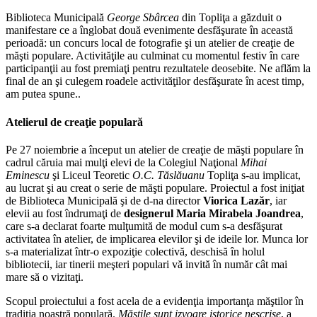
Biblioteca Municipală
George Sbârcea
din Topliţa a găzduit o
manifestare ce a înglobat două evenimente desfăşurate în această
perioadă: un concurs local de fotografie şi un atelier de creaţie de
măşti populare. Activităţile au culminat cu momentul festiv în care
participanţii au fost premiaţi pentru rezultatele deosebite. Ne aflăm la
final de an şi culegem roadele activităţilor desfăşurate în acest timp,
am putea spune..
Atelierul de creaţie populară
Pe 27 noiembrie a început un atelier de creaţie de măşti populare în
cadrul căruia mai mulţi elevi de la Colegiul Naţional
Mihai
Eminescu
şi Liceul Teoretic
O.C. Tăslăuanu
Topliţa s-au implicat,
au lucrat şi au creat o serie de măşti populare. Proiectul a fost iniţiat
de Biblioteca Municipală şi de d-na director
Viorica Lazăr
, iar
elevii au fost îndrumaţi de
designerul Maria Mirabela Joandrea
,
care s-a declarat foarte mulţumită de modul cum s-a desfăşurat
activitatea în atelier, de implicarea elevilor şi de ideile lor. Munca lor
s-a materializat într-o expoziţie colectivă, deschisă în holul
bibliotecii, iar tinerii meşteri populari vă invită în număr cât mai
mare să o vizitaţi.
Scopul proiectului a fost acela de a evidenţia importanţa măştilor în
tradiţia noastră populară.
Măştile sunt izvoare istorice nescrise
, a