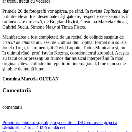
ar trebui trecut cu vederea.
Primele 20 de fotografii vor apărea, pe rând, în revista
Toplitera
, dar
5 dintre ele au fost desemnate câştigătoare, respectiv cele semnate, în
ordinea care urmează, de Bogdan Urzică, Cosmina Marcela Oltean,
Gabriel Suciu, Simona Nagy şi Timea Fistos.
Manifestarea a fost completată de un recital de colinde susţinut de
Cercul de chitară
al Casei de Cultură din Topliţa, format din solista
Ionela Truţa, instrumentiştii David Lupoiu, Tudor Munteanu şi, nu
în ultimul rând, prof. István Kozma, coordonatorul grupului. Aceştia
au făcut celor prezenţi un frumos dar muzical interpretând în mod
original câteva colinde din repertoriul internaţional, bine cunoscute
şi iubite de multă lume.
Cosmina Marcela OLTEAN
Comentarii:
comentarii
Post
Previous:
Jandarmii, poliţiştii şi cei de la ISU vor avea grijă ca
sărbătorile să treacă fără neplăceri
navigation