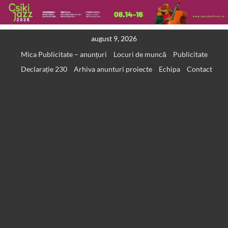
Skip
august 9, 2026
to
Mica Publicitate – anunțuri
Locuri de muncă
Publicitate
content
Declarație 230
Arhiva anunturi proiecte
Echipa
Contact