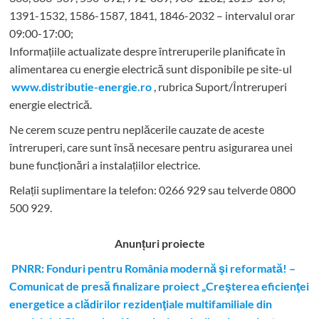
1391-1532, 1586-1587, 1841, 1846-2032 – intervalul orar
09:00-17:00;
Informațiile actualizate despre întreruperile planificate în
alimentarea cu energie electrică sunt disponibile pe site-ul
www.distributie-energie.ro
, rubrica Suport/Întreruperi
energie electrică.
Ne cerem scuze pentru neplăcerile cauzate de aceste
întreruperi, care sunt însă necesare pentru asigurarea unei
bune funcționări a instalațiilor electrice.
Relații suplimentare la tel
efon: 0266 929 sau telverde 0800
500 929.
Anunțuri proiecte
PNRR: Fonduri pentru România modernă şi reformată! –
Comunicat de presă finalizare proiect „Creşterea eficienţei
energetice a clădirilor rezidenţiale multifamiliale din