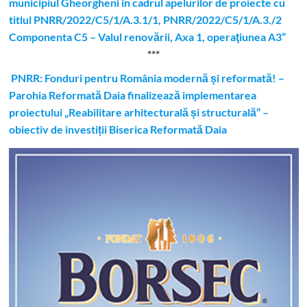
municipiul Gheorgheni în cadrul apelurilor de proiecte cu
titlul PNRR/2022/C5/1/A.3.1/1, PNRR/2022/C5/1/A.3./2
Componenta C5 – Valul renovării, Axa 1, operaţiunea A3”
***
PNRR: Fonduri pentru România modernă și reformată! –
Parohia Reformată Daia finalizează implementarea
proiectului „Reabilitare arhitecturală și structurală” –
obiectiv de investiții Biserica Reformată Daia