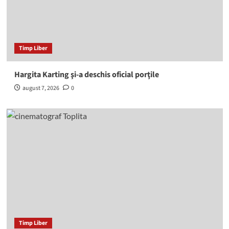
Timp Liber
Hargita Karting şi-a deschis oficial porţile
august 7, 2026
0
Timp Liber