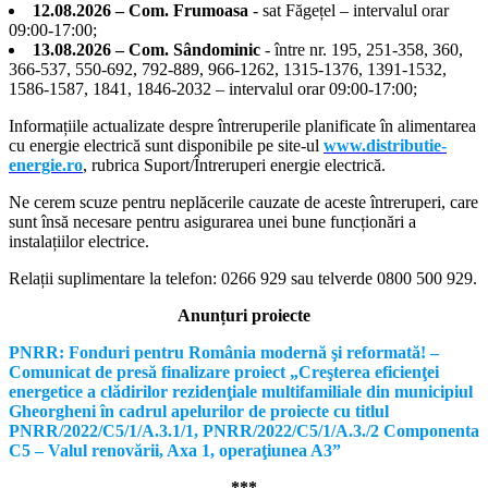
12.08.2026 – Com. Frumoasa
- sat Făgețel – intervalul orar
09:00-17:00;
13.08.2026 – Com. Sândominic
- între nr. 195, 251-358, 360,
366-537, 550-692, 792-889, 966-1262, 1315-1376, 1391-1532,
1586-1587, 1841, 1846-2032 – intervalul orar 09:00-17:00;
Informațiile actualizate despre întreruperile planificate în alimentarea
cu energie electrică sunt disponibile pe site-ul
www.distributie-
energie.ro
, rubrica Suport/Întreruperi energie electrică.
Ne cerem scuze pentru neplăcerile cauzate de aceste întreruperi, care
sunt însă necesare pentru asigurarea unei bune funcționări a
instalațiilor electrice.
Relații suplimentare la tel
efon: 0266 929 sau telverde 0800 500 929.
Anunțuri proiecte
PNRR: Fonduri pentru România modernă şi reformată! –
Comunicat de presă finalizare proiect „Creşterea eficienţei
energetice a clădirilor rezidenţiale multifamiliale din municipiul
Gheorgheni în cadrul apelurilor de proiecte cu titlul
PNRR/2022/C5/1/A.3.1/1, PNRR/2022/C5/1/A.3./2 Componenta
C5 – Valul renovării, Axa 1, operaţiunea A3”
***