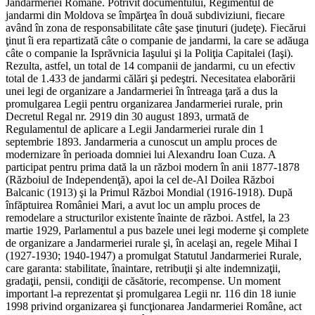
Jandarmeriei Române. Potrivit documentului, Regimentul de
jandarmi din Moldova se împărţea în două subdiviziuni, fiecare
având în zona de responsabilitate câte şase ţinuturi (judeţe). Fiecărui
ţinut îi era repartizată câte o companie de jandarmi, la care se adăuga
câte o companie la Isprăvnicia Iaşului şi la Poliţia Capitalei (Iaşi).
Rezulta, astfel, un total de 14 companii de jandarmi, cu un efectiv
total de 1.433 de jandarmi călări şi pedeştri. Necesitatea elaborării
unei legi de organizare a Jandarmeriei în întreaga ţară a dus la
promulgarea Legii pentru organizarea Jandarmeriei rurale, prin
Decretul Regal nr. 2919 din 30 august 1893, urmată de
Regulamentul de aplicare a Legii Jandarmeriei rurale din 1
septembrie 1893. Jandarmeria a cunoscut un amplu proces de
modernizare în perioada domniei lui Alexandru Ioan Cuza. A
participat pentru prima dată la un război modern în anii 1877-1878
(Războiul de Independenţă), apoi la cel de-Al Doilea Război
Balcanic (1913) şi la Primul Război Mondial (1916-1918). După
înfăptuirea României Mari, a avut loc un amplu proces de
remodelare a structurilor existente înainte de război. Astfel, la 23
martie 1929, Parlamentul a pus bazele unei legi moderne şi complete
de organizare a Jandarmeriei rurale şi, în acelaşi an, regele Mihai I
(1927-1930; 1940-1947) a promulgat Statutul Jandarmeriei Rurale,
care garanta: stabilitate, înaintare, retribuţii şi alte indemnizaţii,
gradaţii, pensii, condiţii de căsătorie, recompense. Un moment
important l-a reprezentat şi promulgarea Legii nr. 116 din 18 iunie
1998 privind organizarea şi funcţionarea Jandarmeriei Române, act