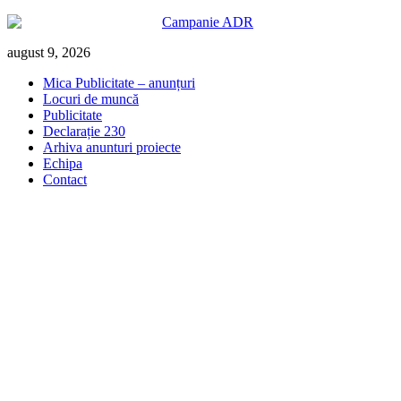
Skip
august 9, 2026
to
Mica Publicitate – anunțuri
content
Locuri de muncă
Publicitate
Declarație 230
Arhiva anunturi proiecte
Echipa
Contact