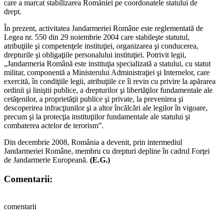
care a marcat stabilizarea României pe coordonatele statului de
drept.
În prezent, activitatea Jandarmeriei Române este reglementată de
Legea nr. 550 din 29 noiembrie 2004 care stabileşte statutul,
atribuţiile şi competenţele instituţiei, organizarea şi conducerea,
drepturile şi obligaţiile personalului instituţiei. Potrivit legii,
„Jandarmeria Română este instituţia specializată a statului, cu statut
militar, componentă a Ministerului Administraţiei şi Internelor, care
exercită, în condiţiile legii, atribuţiile ce îi revin cu privire la apărarea
ordinii şi liniştii publice, a drepturilor şi libertăţilor fundamentale ale
cetăţenilor, a proprietăţii publice şi private, la prevenirea şi
descoperirea infracţiunilor şi a altor încălcări ale legilor în vigoare,
precum şi la protecţia instituţiilor fundamentale ale statului şi
combaterea actelor de terorism”.
Din decembrie 2008, România a devenit, prin intermediul
Jandarmeriei Române, membru cu drepturi depline în cadrul Forţei
de Jandarmerie Europeană.
(E.G.)
Comentarii:
comentarii