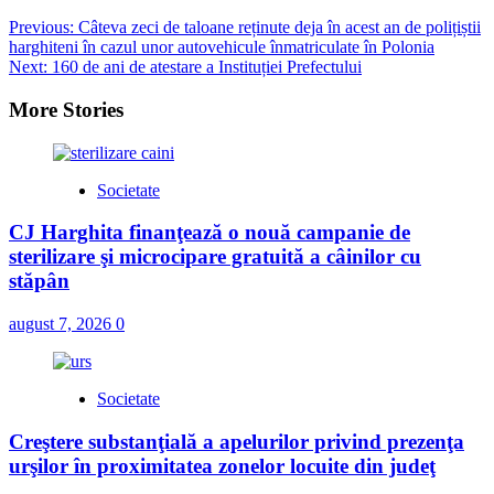
Post
Previous:
Câteva zeci de taloane reținute deja în acest an de polițiștii
harghiteni în cazul unor autovehicule înmatriculate în Polonia
navigation
Next:
160 de ani de atestare a Instituției Prefectului
More Stories
Societate
CJ Harghita finanţează o nouă campanie de
sterilizare şi microcipare gratuită a câinilor cu
stăpân
august 7, 2026
0
Societate
Creştere substanţială a apelurilor privind prezenţa
urşilor în proximitatea zonelor locuite din judeţ