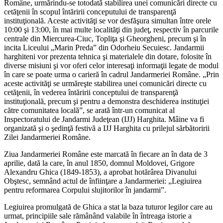
Române, urmărindu-se totodată stabilirea unei comunicări directe cu
cetăţenii în scopul întăririi conceputului de transparenţă
instituţională. Aceste activităţi se vor desfăşura simultan între orele
10:00 şi 13:00, în mai multe localităţi din judeţ, respectiv în parcurile
centrale din Miercurea-Ciuc, Topliţa şi Gheorgheni, precum şi în
incita Liceului „Marin Preda” din Odorheiu Secuiesc. Jandarmii
harghiteni vor prezenta tehnica şi materialele din dotare, folosite în
diverse misiuni şi vor oferi celor interesaţi informaţii legate de modul
în care se poate urma o carieră în cadrul Jandarmeriei Române. „Prin
aceste activităţi se urmăreşte stabilirea unei comunicări directe cu
cetăţenii, în vederea întăririi conceptului de transparenţă
instituţională, precum şi pentru a demonstra deschiderea instituţiei
către comunitatea locală”, se arată într-un comunicat al
Inspectoratului de Jandarmi Judeţean (IJJ) Harghita. Mâine va fi
organizată şi o şedinţă festivă a IJJ Harghita cu prilejul sărbătoririi
Zilei Jandarmeriei Române.
Ziua Jandarmeriei Române este marcată în fiecare an în data de 3
aprilie, dată la care, în anul 1850, domnul Moldovei, Grigore
Alexandru Ghica (1849-1853), a aprobat hotărârea Divanului
Obştesc, semnând actul de înfiinţare a Jandarmeriei: „Legiuirea
pentru reformarea Corpului slujitorilor în jandarmi”.
Legiuirea promulgată de Ghica a stat la baza tuturor legilor care au
urmat, principiile sale rămânând valabile în întreaga istorie a