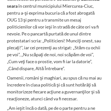
seara
în centrul municipiului Miercurea-Ciuc,
pentru a-şi exprima bucuria că a fost abrogată
OUG 13 şi pentru a transmite un mesaj
politicienilor că vor ieşi în stradă de câte ori va fi
nevoie. Pe o pancartă purtată de unul dintre
protestatari scria: „Politicieni! Munciţi onest, sau
plecaţi!”, iar cei prezenţi au strigat: „Stăm cu ochii
pe voi”, „Nu scăpaţi de noi, noi scăpăm de voi”,
„Cum veţi face o prostie, vom fi iar la datorie”,
„Când dispare, Altă Întrebare”.
Oamenii, români şi maghiari, au spus că nu mai au
încredere în clasa politică şi că sunt hotărâţi să
monitorizeze fiecare acţiune a guvernanţilor şi să
reacţioneze, atunci când va fi necesar.
„Am ieşit încă o dată, pe de o parte pentru a ne