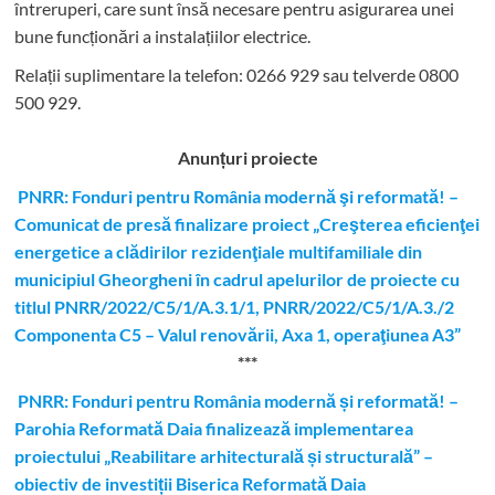
întreruperi, care sunt însă necesare pentru asigurarea unei
bune funcționări a instalațiilor electrice.
Relații suplimentare la tel
efon: 0266 929 sau telverde 0800
500 929.
Anunțuri proiecte
PNRR: Fonduri pentru România modernă şi reformată! –
Comunicat de presă finalizare proiect „Creşterea eficienţei
energetice a clădirilor rezidenţiale multifamiliale din
municipiul Gheorgheni în cadrul apelurilor de proiecte cu
titlul PNRR/2022/C5/1/A.3.1/1, PNRR/2022/C5/1/A.3./2
Componenta C5 – Valul renovării, Axa 1, operaţiunea A3”
***
PNRR: Fonduri pentru România modernă și reformată! –
Parohia Reformată Daia finalizează implementarea
proiectului „Reabilitare arhitecturală și structurală” –
obiectiv de investiții Biserica Reformată Daia