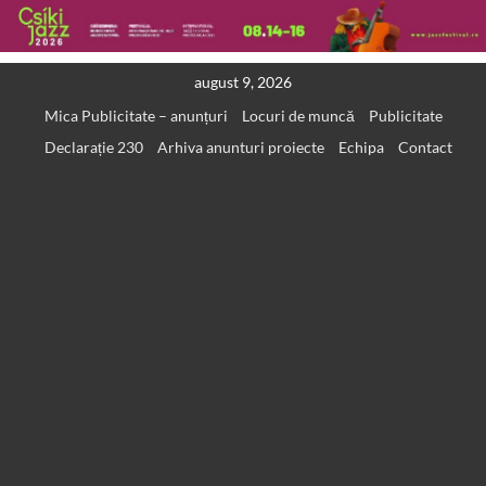
Skip
august 9, 2026
to
Mica Publicitate – anunțuri
Locuri de muncă
Publicitate
content
Declarație 230
Arhiva anunturi proiecte
Echipa
Contact