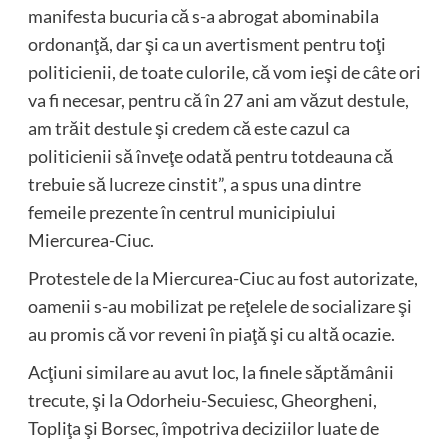
manifesta bucuria că s-a abrogat abominabila
ordonanţă, dar şi ca un avertisment pentru toţi
politicienii, de toate culorile, că vom ieşi de câte ori
va fi necesar, pentru că în 27 ani am văzut destule,
am trăit destule şi credem că este cazul ca
politicienii să înveţe odată pentru totdeauna că
trebuie să lucreze cinstit”, a spus una dintre
femeile prezente în centrul municipiului
Miercurea-Ciuc.
Protestele de la Miercurea-Ciuc au fost autorizate,
oamenii s-au mobilizat pe reţelele de socializare şi
au promis că vor reveni în piaţă şi cu altă ocazie.
Acţiuni similare au avut loc, la finele săptămânii
trecute, şi la Odorheiu-Secuiesc, Gheorgheni,
Topliţa şi Borsec, împotriva deciziilor luate de