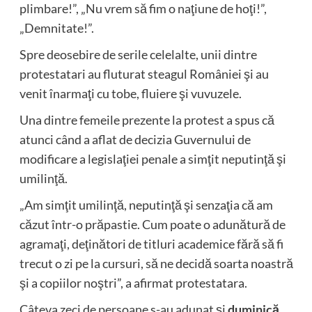
plimbare!”, „Nu vrem să fim o naţiune de hoţi!”,
„Demnitate!”.
Spre deosebire de serile celelalte, unii dintre
protestatari au fluturat steagul României şi au
venit înarmaţi cu tobe, fluiere şi vuvuzele.
Una dintre femeile prezente la protest a spus că
atunci când a aflat de decizia Guvernului de
modificare a legislaţiei penale a simţit neputinţă şi
umilinţă.
„Am simţit umilinţă, neputinţă şi senzaţia că am
căzut într-o prăpastie. Cum poate o adunătură de
agramaţi, deţinători de titluri academice fără să fi
trecut o zi pe la cursuri, să ne decidă soarta noastră
şi a copiilor noştri”, a afirmat protestatara.
Câteva zeci de persoane s-au adunat şi
duminică