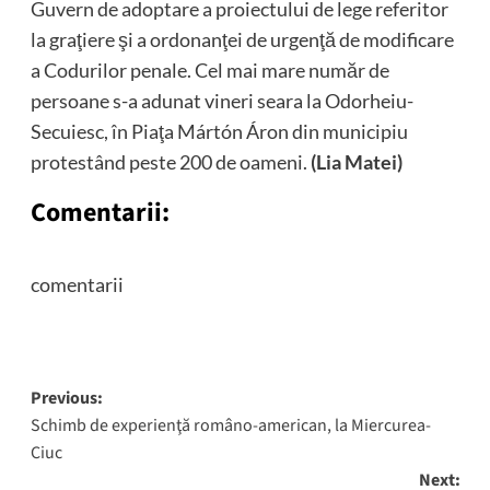
Guvern de adoptare a proiectului de lege referitor
la graţiere şi a ordonanţei de urgenţă de modificare
a Codurilor penale. Cel mai mare număr de
persoane s-a adunat vineri seara la Odorheiu-
Secuiesc, în Piaţa Mártón Áron din municipiu
protestând peste 200 de oameni.
(Lia Matei)
Comentarii:
comentarii
Post
Previous:
Schimb de experienţă româno-american, la Miercurea-
navigation
Ciuc
Next: