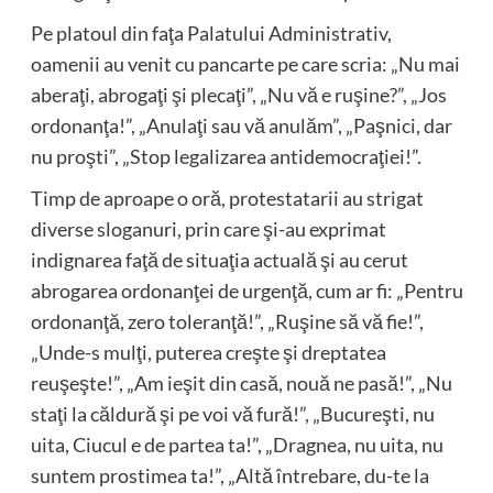
Pe platoul din faţa Palatului Administrativ,
oamenii au venit cu pancarte pe care scria: „Nu mai
aberaţi, abrogaţi şi plecaţi”, „Nu vă e ruşine?”, „Jos
ordonanţa!”, „Anulaţi sau vă anulăm”, „Paşnici, dar
nu proşti”, „Stop legalizarea antidemocraţiei!”.
Timp de aproape o oră, protestatarii au strigat
diverse sloganuri, prin care şi-au exprimat
indignarea faţă de situaţia actuală şi au cerut
abrogarea ordonanţei de urgenţă, cum ar fi: „Pentru
ordonanţă, zero toleranţă!”, „Ruşine să vă fie!”,
„Unde-s mulţi, puterea creşte şi dreptatea
reuşeşte!”, „Am ieşit din casă, nouă ne pasă!”, „Nu
staţi la căldură şi pe voi vă fură!”, „Bucureşti, nu
uita, Ciucul e de partea ta!”, „Dragnea, nu uita, nu
suntem prostimea ta!”, „Altă întrebare, du-te la