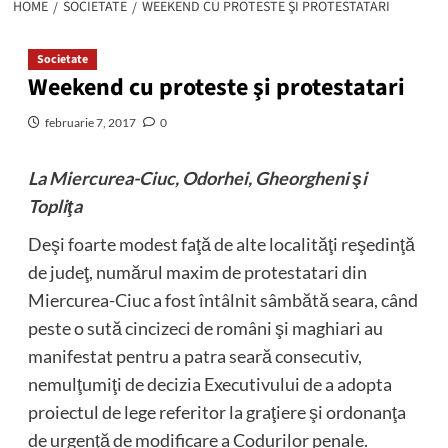
HOME
SOCIETATE
WEEKEND CU PROTESTE ŞI PROTESTATARI
Societate
Weekend cu proteste şi protestatari
februarie 7, 2017
0
La Miercurea-Ciuc, Odorhei, Gheorgheni şi
Topliţa
Deşi foarte modest faţă de alte localităţi reşedinţă
de judeţ, numărul maxim de protestatari din
Miercurea-Ciuc a fost întâlnit sâmbătă seara, când
peste o sută cincizeci de români şi maghiari au
manifestat pentru a patra seară consecutiv,
nemulţumiţi de decizia Executivului de a adopta
proiectul de lege referitor la graţiere şi ordonanţa
de urgenţă de modificare a Codurilor penale.