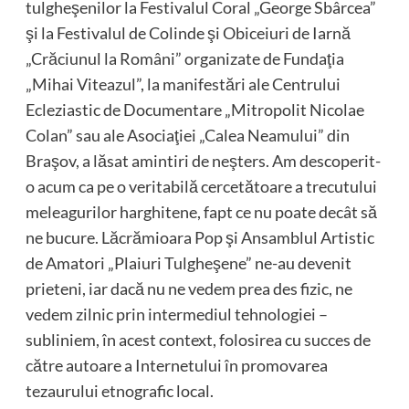
tulgheşenilor la Festivalul Coral „George Sbârcea”
şi la Festivalul de Colinde şi Obiceiuri de Iarnă
„Crăciunul la Români” organizate de Fundaţia
„Mihai Viteazul”, la manifestări ale Centrului
Ecleziastic de Documentare „Mitropolit Nicolae
Colan” sau ale Asociaţiei „Calea Neamului” din
Braşov, a lăsat amintiri de neşters. Am descoperit-
o acum ca pe o veritabilă cercetătoare a trecutului
meleagurilor harghitene, fapt ce nu poate decât să
ne bucure. Lăcrămioara Pop şi Ansamblul Artistic
de Amatori „Plaiuri Tulgheşene” ne-au devenit
prieteni, iar dacă nu ne vedem prea des fizic, ne
vedem zilnic prin intermediul tehnologiei –
subliniem, în acest context, folosirea cu succes de
către autoare a Internetului în promovarea
tezaurului etnografic local.