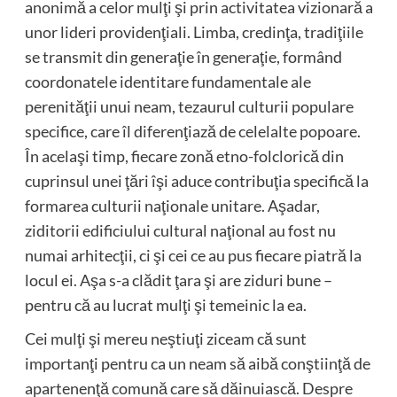
anonimă a celor mulţi şi prin activitatea vizionară a
unor lideri providenţiali. Limba, credinţa, tradiţiile
se transmit din generaţie în generaţie, formând
coordonatele identitare fundamentale ale
perenităţii unui neam, tezaurul culturii populare
specifice, care îl diferenţiază de celelalte popoare.
În acelaşi timp, fiecare zonă etno-folclorică din
cuprinsul unei ţări îşi aduce contribuţia specifică la
formarea culturii naţionale unitare. Aşadar,
ziditorii edificiului cultural naţional au fost nu
numai arhitecţii, ci şi cei ce au pus fiecare piatră la
locul ei. Aşa s-a clădit ţara şi are ziduri bune –
pentru că au lucrat mulţi şi temeinic la ea.
Cei mulţi şi mereu neştiuţi ziceam că sunt
importanţi pentru ca un neam să aibă conştiinţă de
apartenenţă comună care să dăinuiască. Despre