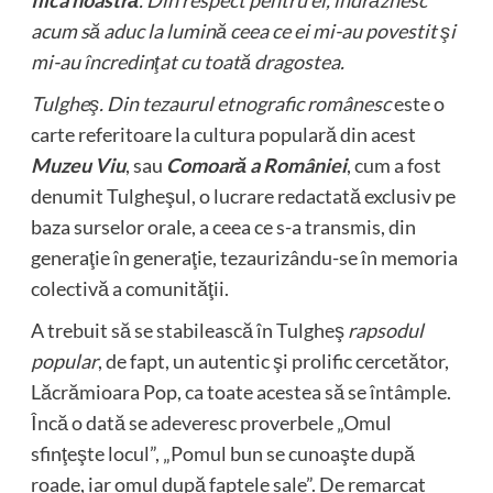
fiica noastră
. Din respect pentru ei, îndrăznesc
acum să aduc la lumină ceea ce ei mi-au povestit şi
mi-au încredinţat cu toată dragostea.
Tulgheş. Din tezaurul etnografic românesc
este o
carte referitoare la cultura populară din acest
Muzeu Viu
, sau
Comoară a României
, cum a fost
denumit Tulgheşul, o lucrare redactată exclusiv pe
baza surselor orale, a ceea ce s-a transmis, din
generaţie în generaţie, tezaurizându-se în memoria
colectivă a comunităţii.
A trebuit să se stabilească în Tulgheş
rapsodul
popular
, de fapt, un autentic şi prolific cercetător,
Lăcrămioara Pop, ca toate acestea să se întâmple.
Încă o dată se adeveresc proverbele „Omul
sfinţeşte locul”, „Pomul bun se cunoaşte după
roade, iar omul după faptele sale”. De remarcat