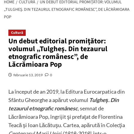
HOME
CULTURĂ
UN DEBUT EDITORIAL PROMIŢĂTOR: VOLUMUL
„TULGHEŞ. DIN TEZAURUL ETNOGRAFIC ROMÂNESC”, DE LĂCRĂMIOARA
POP
Cultură
Un debut editorial promiţător:
volumul „Tulgheş. Din tezaurul
etnografic românesc”, de
Lăcrămioara Pop
februarie 13, 2019
0
La început de an 2019, la Editura Eurocarpatica din
Sfântu Gheorghe a apărut volumul
Tulgheş. Din
tezaurul etnografic românesc
, semnat de
Lăcrămioara Pop, îngrijit şi prefaţat de Florentina
Teacă şi Ioan Lăcătuşu. Cartea, apărută în Colecţia
Centenarul Marii Uniri (1918-2018)
, într-o