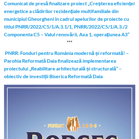
Comunicat de presă finalizare proiect „Creşterea eficienţei
energetice a clădirilor rezidenţiale multifamiliale din
municipiul Gheorgheni în cadrul apelurilor de proiecte cu
titlul PNRR/2022/C5/1/A.3.1/1, PNRR/2022/C5/1/A.3./2
Componenta C5 – Valul renovării, Axa 1, operaţiunea A3”
***
PNRR: Fonduri pentru România modernă și reformată! –
Parohia Reformată Daia finalizează implementarea
proiectului „Reabilitare arhitecturală și structurală” –
obiectiv de investiții Biserica Reformată Daia