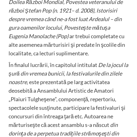
Doilea Război Mondial, Povestea veteranului de
război Ştefan Pop (n. 1921– d. 2008), Istorisiri
despre vremea când ne-a fost luat Ardealul – din
gura oamenilor locului, Povesteşte mătuşa
Eugenia Manolache (Pop)
ar trebui completate cu
alte asemenea mărturisiri şi predate în şcolile din
localitate, ca lecturi suplimentare.
În finalul lucrării, în capitolul intitulat
De la jocul la
şură din vremea bunicii, la festivalurile din zilele
noastre
, este prezentată pe larg activitatea
deosebită a Ansamblului Artistic de Amatori
„Plaiuri Tulgheşene”, componenţă, repertoriu,
spectacolele susţinute, participare la festivaluri şi
concursuri din întreaga ţară etc. Autoarea ne
mărturiseşte că acest ansamblu s-a născut
din
dorinţa de a perpetua tradiţiile strămoşeşti din