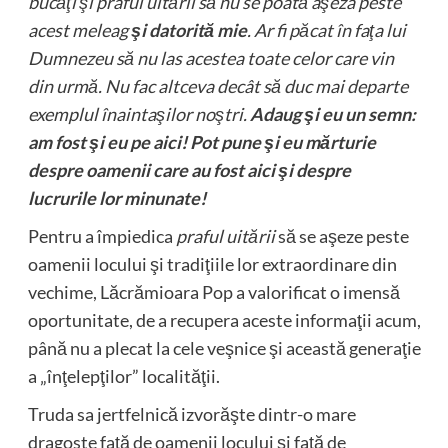
bucăţi şi praful uitării să nu se poată aşeza peste
acest meleag
şi datorită mie
. Ar fi păcat în faţa lui
Dumnezeu să nu las acestea toate celor care vin
din urmă. Nu fac altceva decât să duc mai departe
exemplul înaintaşilor noştri.
Adaug şi eu un semn:
am fost şi eu pe aici! Pot pune şi eu mărturie
despre oamenii care au fost aici şi despre
lucrurile lor minunate!
Pentru a împiedica
praful uitării
să se aşeze peste
oamenii locului şi tradiţiile lor extraordinare din
vechime, Lăcrămioara Pop a valorificat o imensă
oportunitate, de a recupera aceste informaţii acum,
până nu a plecat la cele veşnice şi această generaţie
a „înţelepţilor” localităţii.
Truda sa jertfelnică izvorăşte dintr-o mare
dragoste faţă de oamenii locului şi faţă de