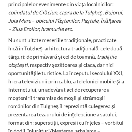
principalelor evenimente din viaţa localnicilor:
colindatul de Crăciun, capra de la Tulgheş, Bujorul,
Joia Mare
–
obiceiul Păştenilor, Paştele, Înălţarea
– Ziua Eroilor, hramurile etc.
Nu sunt uitate meseriile tradiţionale, practicate
încă în Tulgheş, arhitectura tradiţională, cele două
târguri: de primăvară şi cel de toamnă,
tradiţiile
obşteşti
, respectiv şezătoarea şi claca, dar nici
oportunităţile turistice. La începutul secolului XXI,
în era televiziunii prin cablu, a telefoniei mobile şi a
Internetului, un adevărat act de recuperare a
moştenirii transmise de moşii şi strămoşii
românilor din Tulgheş îl reprezintă culegerea şi
prezentarea tezaurului de înţelepciune a satului,
format din: superstiţii, expresii cu înţeles – vorbitul
în dodii, înjurături/blesteme, arhaisme –