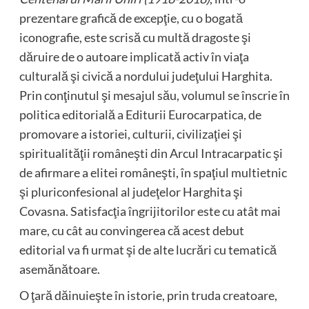
prezentare grafică de excepţie, cu o bogată
iconografie, este scrisă cu multă dragoste şi
dăruire de o autoare implicată activ în viaţa
culturală şi civică a nordului judeţului Harghita.
Prin conţinutul şi mesajul său, volumul se înscrie în
politica editorială a Editurii Eurocarpatica, de
promovare a istoriei, culturii, civilizaţiei şi
spiritualităţii româneşti din Arcul Intracarpatic şi
de afirmare a elitei româneşti, în spaţiul multietnic
şi pluriconfesional al judeţelor Harghita şi
Covasna. Satisfacţia îngrijitorilor este cu atât mai
mare, cu cât au convingerea că acest debut
editorial va fi urmat şi de alte lucrări cu tematică
asemănătoare.
O ţară dăinuieşte în istorie, prin truda creatoare,