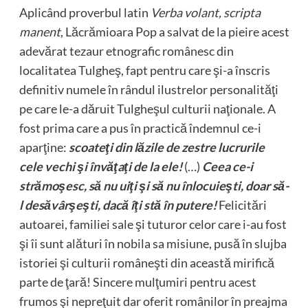
Aplicând proverbul latin
Verba volant, scripta
manent
, Lăcrămioara Pop a salvat de la pieire acest
adevărat tezaur etnografic românesc din
localitatea Tulgheş, fapt pentru care şi-a înscris
definitiv numele în rândul ilustrelor personalităţi
pe care le-a dăruit Tulgheşul culturii naţionale. A
fost prima care a pus în practică îndemnul ce-i
aparţine:
scoateţi din lăzile de zestre lucrurile
cele vechi şi învăţaţi de la ele!
(…)
Ceea ce-i
strămoşesc, să nu uiţi şi să nu înlocuieşti, doar să-
l desăvârşeşti, dacă îţi stă în putere!
Felicitări
autoarei, familiei sale şi tuturor celor care i-au fost
şi îi sunt alături în nobila sa misiune, pusă în slujba
istoriei şi culturii româneşti din această mirifică
parte de ţară! Sincere mulţumiri pentru acest
frumos şi nepreţuit dar oferit românilor în preajma