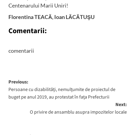
Centenarului Marii Uniri!
Florentina TEACĂ, Ioan LĂCĂTUŞU
Comentarii:
comentarii
Post
Previous:
Persoane cu dizabilităţi, nemulţumite de proiectul de
navigation
buget pe anul 2019, au protestat în faţa Prefecturii
Next:
O privire de ansamblu asupra impozitelor locale