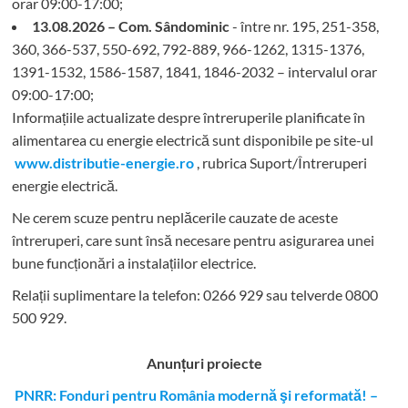
orar 09:00-17:00;
13.08.2026 – Com. Sândominic
- între nr. 195, 251-358,
360, 366-537, 550-692, 792-889, 966-1262, 1315-1376,
1391-1532, 1586-1587, 1841, 1846-2032 – intervalul orar
09:00-17:00;
Informațiile actualizate despre întreruperile planificate în
alimentarea cu energie electrică sunt disponibile pe site-ul
www.distributie-energie.ro
, rubrica Suport/Întreruperi
energie electrică.
Ne cerem scuze pentru neplăcerile cauzate de aceste
întreruperi, care sunt însă necesare pentru asigurarea unei
bune funcționări a instalațiilor electrice.
Relații suplimentare la tel
efon: 0266 929 sau telverde 0800
500 929.
Anunțuri proiecte
PNRR: Fonduri pentru România modernă şi reformată! –