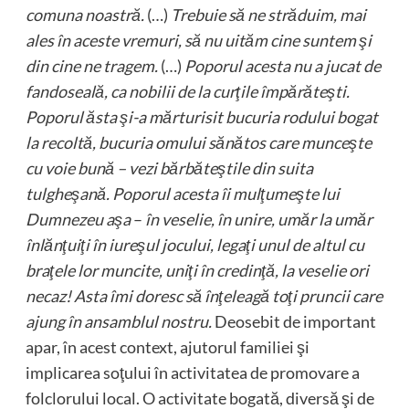
comuna noastră.
(…)
Trebuie să ne străduim, mai
ales în aceste vremuri, să nu uităm cine suntem şi
din cine ne tragem.
(…)
Poporul acesta nu a jucat de
fandoseală, ca nobilii de la curţile împărăteşti.
Poporul ăsta şi-a mărturisit bucuria rodului bogat
la recoltă, bucuria omului sănătos care munceşte
cu voie bună – vezi bărbăteştile din suita
tulgheşană. Poporul acesta îi mulţumeşte lui
Dumnezeu aşa
–
în veselie, în unire, umăr la umăr
înlănţuiţi în iureşul jocului, legaţi unul de altul cu
braţele lor muncite, uniţi în credinţă, la veselie ori
necaz! Asta îmi doresc să înţeleagă toţi pruncii care
ajung în ansamblul nostru.
Deosebit de important
apar, în acest context, ajutorul familiei şi
implicarea soţului în activitatea de promovare a
folclorului local. O activitate bogată, diversă şi de