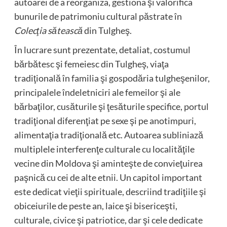
autoarei de a reorganiza, gestiona şi valorifica
bunurile de patrimoniu cultural păstrate în
Colecţia sătească
din Tulgheş.
În lucrare sunt prezentate, detaliat, costumul
bărbătesc şi femeiesc din Tulgheş, viaţa
tradiţională în familia şi gospodăria tulgheşenilor,
principalele îndeletniciri ale femeilor şi ale
bărbaţilor, cusăturile şi ţesăturile specifice, portul
tradiţional diferenţiat pe sexe şi pe anotimpuri,
alimentaţia tradiţională etc. Autoarea subliniază
multiplele interferenţe culturale cu localităţile
vecine din Moldova şi aminteşte de convieţuirea
paşnică cu cei de alte etnii. Un capitol important
este dedicat vieţii spirituale, descriind tradiţiile şi
obiceiurile de peste an, laice şi bisericeşti,
culturale, civice şi patriotice, dar şi cele dedicate