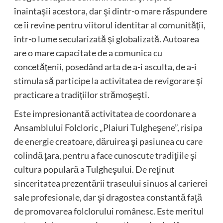
înaintaşii acestora, dar şi dintr-o mare răspundere
ce îi revine pentru viitorul identitar al comunităţii,
într-o lume secularizată şi globalizată. Autoarea
are o mare capacitate de a comunica cu
concetăţenii, posedând arta de a-i asculta, de a-i
stimula să participe la activitatea de revigorare şi
practicare a tradiţiilor strămoşeşti.
Este impresionantă activitatea de coordonare a
Ansamblului Folcloric „Plaiuri Tulgheşene”, risipa
de energie creatoare, dăruirea şi pasiunea cu care
colindă ţara, pentru a face cunoscute tradiţiile şi
cultura populară a Tulgheşului. De reţinut
sinceritatea prezentării traseului sinuos al carierei
sale profesionale, dar şi dragostea constantă faţă
de promovarea folclorului românesc. Este meritul