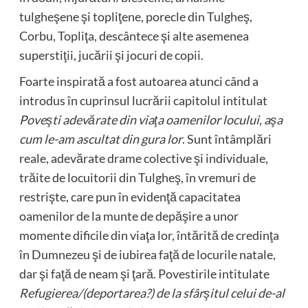
tulgheşene şi topliţene, porecle din Tulgheş,
Corbu, Topliţa, descântece şi alte asemenea
superstiţii, jucării şi jocuri de copii.
Foarte inspirată a fost autoarea atunci când a
introdus în cuprinsul lucrării capitolul intitulat
Poveşti adevărate din viaţa oamenilor locului, aşa
cum le-am ascultat din gura lor
. Sunt întâmplări
reale, adevărate drame colective şi individuale,
trăite de locuitorii din Tulgheş, în vremuri de
restrişte, care pun în evidenţă capacitatea
oamenilor de la munte de depăşire a unor
momente dificile din viaţa lor, întărită de credinţa
în Dumnezeu şi de iubirea faţă de locurile natale,
dar şi faţă de neam şi ţară. Povestirile intitulate
Refugierea/(deportarea?) de la sfârşitul celui de-al