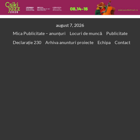
Skip
august 7, 2026
to
Mica Publicitate – anunțuri
Locuri de muncă
Publicitate
content
Declarație 230
Arhiva anunturi proiecte
Echipa
Contact