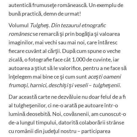
autentică frumuseţe românească. Un exemplu de
bună practică, demn de urmat!
Volumul
Tulgheş. Din tezaurul etnografic
românesc
se remarcă şi prin bogăţia şi valoarea
imaginilor, mai vechi sau mai noi, care întăresc
fiecare cuvânt al cărţii. După cum spune o veche
zicală, o fotografie face cât 1.000 de cuvinte, iar
autoarea a ştiut să le valorifice, pentru a ne face să
înţelegem mai bine ce şi cum sunt
aceşti oameni
frumoşi, harnici, deschişi şi veseli
–
tulgheşenii.
Dar această carte ne dezvăluie nu doar felul de a fi
al tulgheşenilor, ci ne-o arată pe autoare într-o
lumină deosebită. Noi, covăsnenii, am cunoscut-o
de-a lungul timpului, datorită colaborării strânse
cu românii din judeţul nostru – participarea