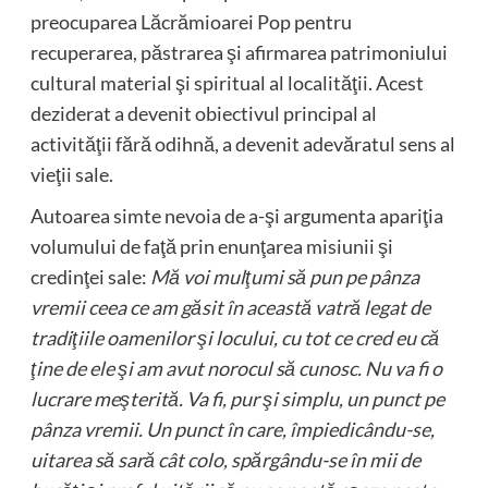
preocuparea Lăcrămioarei Pop pentru
recuperarea, păstrarea şi afirmarea patrimoniului
cultural material şi spiritual al localităţii. Acest
deziderat a devenit obiectivul principal al
activităţii fără odihnă, a devenit adevăratul sens al
vieţii sale.
Autoarea simte nevoia de a-şi argumenta apariţia
volumului de faţă prin enunţarea misiunii şi
credinţei sale:
Mă voi mulţumi să pun pe pânza
vremii ceea ce am găsit în această vatră legat de
tradiţiile oamenilor şi locului, cu tot ce cred eu că
ţine de ele şi am avut norocul să cunosc. Nu va fi o
lucrare meşterită. Va fi, pur şi simplu, un punct pe
pânza vremii. Un punct în care, împiedicându-se,
uitarea să sară cât colo, spărgându-se în mii de