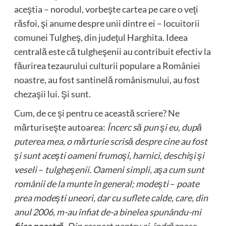
aceştia – norodul, vorbeşte cartea pe care o veţi
răsfoi, şi anume despre unii dintre ei – locuitorii
comunei Tulgheş, din judeţul Harghita. Ideea
centrală este că tulgheşenii au contribuit efectiv la
făurirea tezaurului culturii populare a României
noastre, au fost santinelă românismului, au fost
chezaşii lui. Şi sunt.
Cum, de ce şi pentru ce această scriere? Ne
mărturiseşte autoarea:
Încerc să pun şi eu, după
puterea mea, o mărturie scrisă despre cine au fost
şi sunt aceşti oameni frumoşi, harnici, deschişi şi
veseli
–
tulgheşenii. Oameni simpli, aşa cum sunt
românii de la munte în general; modeşti
–
poate
prea modeşti uneori, dar cu suflete calde, care, din
anul 2006, m-au înfiat de-a binelea spunându-mi