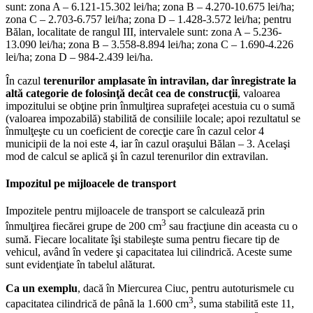
sunt: zona A – 6.121-15.302 lei/ha; zona B – 4.270-10.675 lei/ha;
zona C – 2.703-6.757 lei/ha; zona D – 1.428-3.572 lei/ha; pentru
Bălan, localitate de rangul III, intervalele sunt: zona A – 5.236-
13.090 lei/ha; zona B – 3.558-8.894 lei/ha; zona C – 1.690-4.226
lei/ha; zona D – 984-2.439 lei/ha.
În cazul
terenurilor amplasate în intravilan, dar înregistrate la
altă categorie de folosinţă decât cea de construcţii
, valoarea
impozitului se obţine prin înmulţirea suprafeţei acestuia cu o sumă
(valoarea impozabilă) stabilită de consiliile locale; apoi rezultatul se
înmulţeşte cu un coeficient de corecţie care în cazul celor 4
municipii de la noi este 4, iar în cazul oraşului Bălan – 3. Acelaşi
mod de calcul se aplică şi în cazul terenurilor din extravilan.
Impozitul pe mijloacele de transport
Impozitele pentru mijloacele de transport se calculează prin
3
înmulţirea fiecărei grupe de 200 cm
sau fracţiune din aceasta cu o
sumă. Fiecare localitate îşi stabileşte suma pentru fiecare tip de
vehicul, având în vedere şi capacitatea lui cilindrică. Aceste sume
sunt evidenţiate în tabelul alăturat.
Ca un exemplu
, dacă în Miercurea Ciuc, pentru autoturismele cu
3
capacitatea cilindrică de până la 1.600 cm
, suma stabilită este 11,