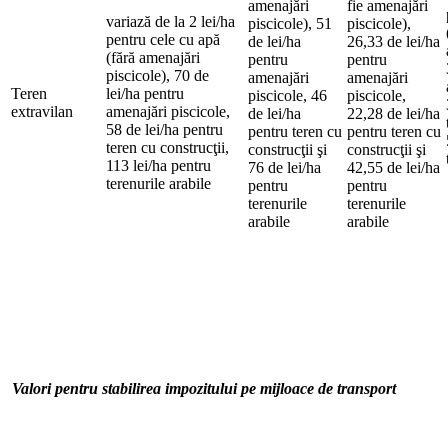
amenajări
fie amenajări
variază de la 2 lei/ha
piscicole), 51
piscicole),
pentru cele cu apă
de lei/ha
26,33 de lei/ha
(fără amenajări
pentru
pentru
piscicole), 70 de
amenajări
amenajări
Teren
lei/ha pentru
piscicole, 46
piscicole,
extravilan
amenajări piscicole,
de lei/ha
22,28 de lei/ha
58 de lei/ha pentru
pentru teren cu
pentru teren cu
teren cu construcţii,
construcţii şi
construcţii şi
113 lei/ha pentru
76 de lei/ha
42,55 de lei/ha
terenurile arabile
pentru
pentru
terenurile
terenurile
arabile
arabile
Valori pentru stabilirea impozitului pe mijloace de transport