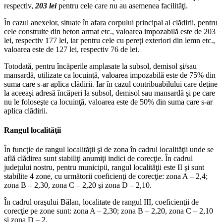
respectiv,
203 lei
pentru cele care nu au asemenea facilităţi.
În cazul anexelor, situate în afara corpului principal al clădirii, pentru
cele construite din beton armat etc., valoarea impozabilă este de 203
lei, respectiv 177 lei, iar pentru cele cu pereţi exteriori din lemn etc.,
valoarea este de 127 lei, respectiv 76 de lei.
Totodată, pentru încăperile amplasate la subsol, demisol şi/sau
mansardă, utilizate ca locuinţă, valoarea impozabilă este de 75% din
suma care s-ar aplica clădirii. Iar în cazul contribuabilului care deţine
la aceeaşi adresă încăperi la subsol, demisol sau mansardă şi pe care
nu le foloseşte ca locuinţă, valoarea este de 50% din suma care s-ar
aplica clădirii.
Rangul localităţii
În funcţie de rangul localităţii şi de zona în cadrul localităţii unde se
află clădirea sunt stabiliţi anumiţi indici de corecţie. În cadrul
judeţului nostru, pentru municipii, rangul localităţii este II şi sunt
stabilite 4 zone, cu următorii coeficienţi de corecţie: zona A – 2,4;
zona B – 2,30, zona C – 2,20 şi zona D – 2,10.
În cadrul oraşului Bălan, localitate de rangul III, coeficienţii de
corecţie pe zone sunt: zona A – 2,30; zona B – 2,20, zona C – 2,10
şi zona D – 2.