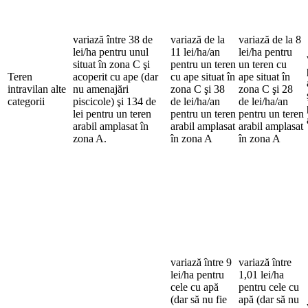
variază între 38 de
variază de la
variază de la 8
lei/ha pentru unul
11 lei/ha/an
lei/ha pentru
situat în zona C şi
pentru un teren
un teren cu
Teren
acoperit cu ape (dar
cu ape situat în
ape situat în
intravilan alte
nu amenajări
zona C şi 38
zona C şi 28
categorii
piscicole) şi 134 de
de lei/ha/an
de lei/ha/an
lei pentru un teren
pentru un teren
pentru un teren
arabil amplasat în
arabil amplasat
arabil amplasat
zona A.
în zona A
în zona A
variază între 9
variază între
lei/ha pentru
1,01 lei/ha
cele cu apă
pentru cele cu
(dar să nu fie
apă (dar să nu