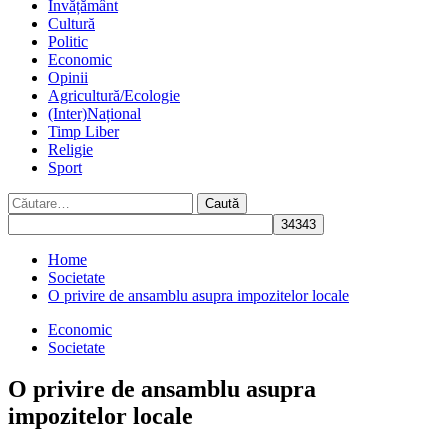
Învățământ
Cultură
Politic
Economic
Opinii
Agricultură/Ecologie
(Inter)Național
Timp Liber
Religie
Sport
Caută
după:
Home
Societate
O privire de ansamblu asupra impozitelor locale
Economic
Societate
O privire de ansamblu asupra
impozitelor locale