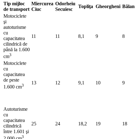
Tip mijloc
Miercurea
Odorheiu
Topliţa
Gheorgheni
Bălan
de transport
Ciuc
Secuiesc
Motociclete
şi
autoturisme
cu
11
11
8,1
9
8
capacitatea
cilindrică de
până la 1.600
3
cm
Motociclete
cu
capacitatea
de peste
13
12
9,1
10
9
3
1.600 cm
Autoturisme
cu
capacitatea
25
24
18,2
19
18
cilindrică
între 1.601 şi
3
2.000 cm