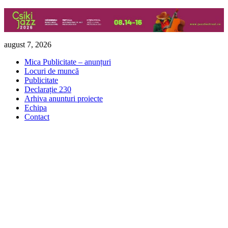
Skip
august 7, 2026
to
Mica Publicitate – anunțuri
content
Locuri de muncă
Publicitate
Declarație 230
Arhiva anunturi proiecte
Echipa
Contact