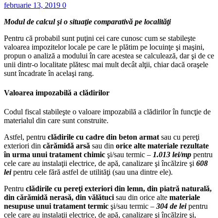
februarie 13, 2019
0
Modul de calcul şi o situaţie comparativă pe localităţi
Pentru că probabil sunt puţini cei care cunosc cum se stabileşte
valoarea impozitelor locale pe care le plătim pe locuinţe şi maşini,
propun o analiză a modului în care acestea se calculează, dar şi de ce
unii dintr-o localitate plătesc mai mult decât alţii, chiar dacă oraşele
sunt încadrate în acelaşi rang.
Valoarea impozabilă a clădirilor
Codul fiscal stabileşte o valoare impozabilă a clădirilor în funcţie de
materialul din care sunt construite.
Astfel, pentru
clădirile cu cadre din beton armat
sau cu pereţi
exteriori din
cărămidă arsă
sau din
orice alte materiale rezultate
în urma unui tratament chimic
şi/sau termic –
1.013 lei/mp
pentru
cele care au instalaţii electrice, de apă, canalizare şi încălzire şi
608
lei
pentru cele fără astfel de utilităţi (sau una dintre ele).
Pentru
clădirile cu pereţi exteriori din lemn, din piatră naturală,
din cărămidă nerasă, din vălătuci
sau din orice alte
materiale
nesupuse unui tratament termic
şi/sau termic –
304 de lei
pentru
cele care au instalaţii electrice, de apă, canalizare şi încălzire şi,