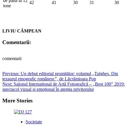
de până la 12
42
41
30
31
30
tone
LIVIU CÂMPEAN
Comentarii:
comentarii
Post
Previous:
Un debut editorial promiţător: volumul „Tulgheş. Din
tezaurul etnografic românesc”, de Lăcrămioara Pop
navigation
Next:
Salonul Internaţional de Artă Fotografică – „Best 100” 2019:
spectacol vizual şi emoţional în atenţia privitorului
More Stories
Societate