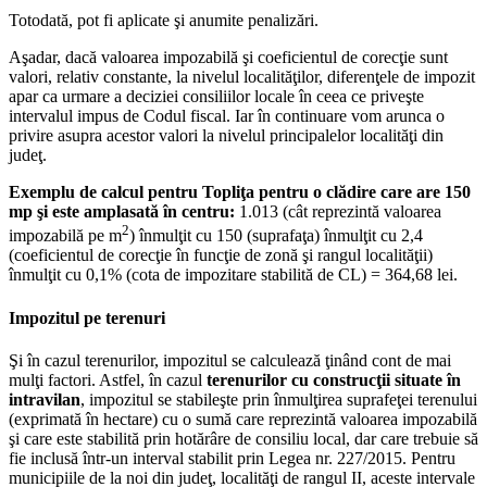
Totodată, pot fi aplicate şi anumite penalizări.
Aşadar, dacă valoarea impozabilă şi coeficientul de corecţie sunt
valori, relativ constante, la nivelul localităţilor, diferenţele de impozit
apar ca urmare a deciziei consiliilor locale în ceea ce priveşte
intervalul impus de Codul fiscal. Iar în continuare vom arunca o
privire asupra acestor valori la nivelul principalelor localităţi din
judeţ.
Exemplu de calcul pentru Topliţa pentru o clădire care are 150
mp şi este amplasată în centru:
1.013 (cât reprezintă valoarea
2
impozabilă pe m
) înmulţit cu 150 (suprafaţa) înmulţit cu 2,4
(coeficientul de corecţie în funcţie de zonă şi rangul localităţii)
înmulţit cu 0,1% (cota de impozitare stabilită de CL) = 364,68 lei.
Impozitul pe terenuri
Şi în cazul terenurilor, impozitul se calculează ţinând cont de mai
mulţi factori. Astfel, în cazul
terenurilor cu construcţii situate în
intravilan
, impozitul se stabileşte prin înmulţirea suprafeţei terenului
(exprimată în hectare) cu o sumă care reprezintă valoarea impozabilă
şi care este stabilită prin hotărâre de consiliu local, dar care trebuie să
fie inclusă într-un interval stabilit prin Legea nr. 227/2015. Pentru
municipiile de la noi din judeţ, localităţi de rangul II, aceste intervale