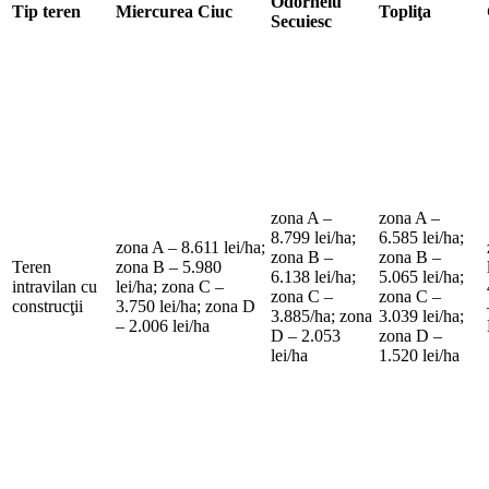
Odorheiu
Tip teren
Miercurea Ciuc
Topliţa
Secuiesc
zona A –
zona A –
8.799 lei/ha;
6.585 lei/ha;
zona A – 8.611 lei/ha;
zona B –
zona B –
Teren
zona B – 5.980
6.138 lei/ha;
5.065 lei/ha;
intravilan cu
lei/ha; zona C –
zona C –
zona C –
construcţii
3.750 lei/ha; zona D
3.885/ha; zona
3.039 lei/ha;
– 2.006 lei/ha
D – 2.053
zona D –
lei/ha
1.520 lei/ha