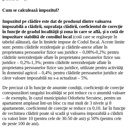
Cum se calculează impozitul?
Impozitul pe clădire este dat de produsul dintre valoarea
impozabilă a clădirii, suprafaţa clădirii, coeficientul de corecţie
în funcţie de gradul localităţii şi zona în care se află, şi o cotă de
impozitare stabilită de consiliul local
(cotă care se regăseşte în
tabelul alăturat), dar în limitele impuse de Codul fiscal. Aceste limite
sunt: pentru clădirile rezidenţiale şi clădirile-anexe aflate în
proprietatea persoanelor fizice sau juridice – 0,08%-0,2%; pentru
clădirile nerezidenţiale aflate în proprietatea persoanelor fizice sau
juridice – 0,2%-1,3%; pentru clădirile nerezidenţiale aflate în
proprietatea persoanelor fizice sau juridice, utilizate pentru activităţi
în domeniul agricol – 0,4%; pentru clădirile persoanelor juridice ale
căror valoare impozabilă nu s-a actualizat – 5%.
De precizat că în funcţie de anumite condiţii, coeficienţii de corecţie
corespunzători rangului localităţii se pot reduce cu o anumită valoare
– de exemplu, în cazul municipiului Odorheiu Secuiesc, pentru un
apartament amplasat într-un bloc cu mai mult de 3 nivele şi 8
apartamente, coeficientul de corecţie se reduce cu 0,10. Iar în funcţie
de vechimea clădirii poate să scadă şi valoarea impozabilă a clădirii
cu valori între 10 (pentru cele de 30-50 de ani) şi 50% (pentru cele
de peste 100 de ani).