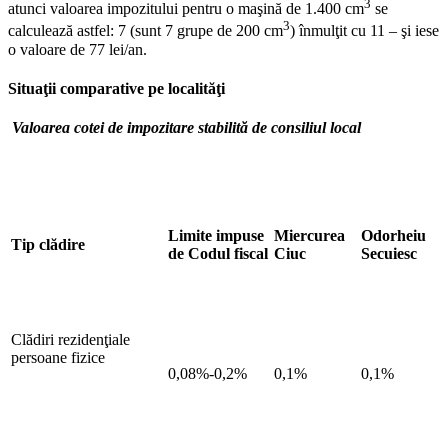
3
atunci valoarea impozitului pentru o maşină de 1.400 cm
se
3
calculează astfel: 7 (sunt 7 grupe de 200 cm
) înmulţit cu 11 – şi iese
o valoare de 77 lei/an.
Situaţii comparative pe localităţi
Valoarea cotei de impozitare stabilită de consiliul local
Limite impuse
Miercurea
Odorheiu
Tip clădire
de Codul fiscal
Ciuc
Secuiesc
Clădiri rezidenţiale
persoane fizice
0,08%-0,2%
0,1%
0,1%