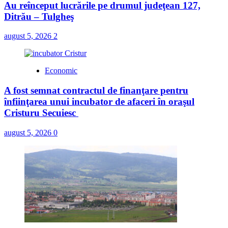
Au reînceput lucrările pe drumul judeţean 127,
Ditrău – Tulgheş
august 5, 2026
2
Economic
A fost semnat contractul de finanţare pentru
înfiinţarea unui incubator de afaceri în oraşul
Cristuru Secuiesc
august 5, 2026
0