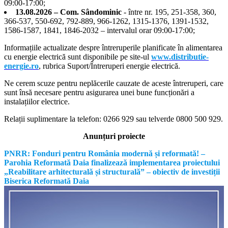
09:00-17:00;
13.08.2026 – Com. Sândominic
- între nr. 195, 251-358, 360,
366-537, 550-692, 792-889, 966-1262, 1315-1376, 1391-1532,
1586-1587, 1841, 1846-2032 – intervalul orar 09:00-17:00;
Informațiile actualizate despre întreruperile planificate în alimentarea
cu energie electrică sunt disponibile pe site-ul
www.distributie-
energie.ro
, rubrica Suport/Întreruperi energie electrică.
Ne cerem scuze pentru neplăcerile cauzate de aceste întreruperi, care
sunt însă necesare pentru asigurarea unei bune funcționări a
instalațiilor electrice.
Relații suplimentare la tel
efon: 0266 929 sau telverde 0800 500 929.
Anunțuri proiecte
PNRR: Fonduri pentru România modernă și reformată! –
Parohia Reformată Daia finalizează implementarea proiectului
„Reabilitare arhitecturală și structurală” – obiectiv de investiții
Biserica Reformată Daia