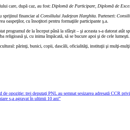
ului care, după caz, au fost:
Diplomă de Participare, Diplomă de Excelenţ
u sprijinul financiar al
Consiliului Judeţean Harghita.
Parteneri:
Consili
rea oaspeţilor, cu însoţitori pentru formaţiile participante ş.a.
t programul de la început până la sfârşit – şi aceasta s-a datorat atât sp
jba religioasă şi, cu inima împăcată, să se bucure apoi şi de cele lumeşti.
ral: părinţi, bunici, copii, dascăli, oficialităţi, instituţii şi mulţi-mulţi
id de opoziţie: trei deputaţi PNL au semnat sesizarea adresată CCR priv
are s-a agravat în ultimii 10 ani”