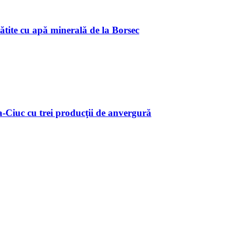
ătite cu apă minerală de la Borsec
Ciuc cu trei producţii de anvergură