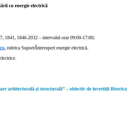
rii cu energie electrică
, 1841, 1846-2032 – intervalul orar 09:00-17:00;
.ro
, rubrica Suport/Întreruperi energie electrică.
lectrice.
rhitecturală și structurală” – obiectiv de investiții Biserica