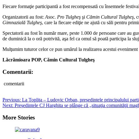
Fiecare formaţie participantă a fost recompensată cu însemnele festival
Organizatorii au fost:
Asoc. Pro Tulgheş
şi
Cămin Cultural Tulgheş
, c
Gimnazială Tulgheş
, care la fiecare ediţie ne ajută cu săli pentru primi
Spectatorii au fost în număr mare, peste 1.000 de persoane care au gusta
de duminică la o oră potrivită, aşa fel ca omul să poată participa la slu
Mulţumim tuturor celor ce pun umărul la realizarea acestui eveniment cultu
Lăcrămioara POP, Cămin Cultural Tulgheş
Comentarii:
comentarii
Post
Previous:
La Topliţa – Ludovic Orban, preşedintele principalului part
Next:
Preşedintele CJ Harghita se plânge că „situaţia comunităţii maghi
navigation
More Stories