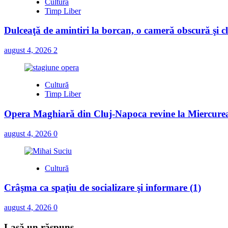
Cultură
Timp Liber
Dulceaţă de amintiri la borcan, o cameră obscură şi cl
august 4, 2026
2
Cultură
Timp Liber
Opera Maghiară din Cluj-Napoca revine la Miercurea-
august 4, 2026
0
Cultură
Crâşma ca spaţiu de socializare şi informare (1)
august 4, 2026
0
Lasă un răspuns