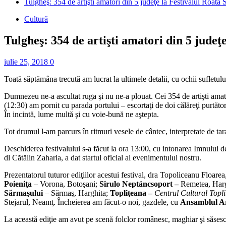
Tulgheş: 354 de artişti amatori din 5 judeţe la Festivalul Roata S
Cultură
Tulgheş: 354 de artişti amatori din 5 judeţe
iulie 25, 2018
0
Toată săptămâna trecută am lucrat la ultimele detalii, cu ochii suflet
Dumnezeu ne-a ascultat ruga şi nu ne-a plouat. Cei 354 de artişti amato
(12:30) am pornit cu parada portului – escortaţi de doi călăreţi purtăt
În incintă, lume multă şi cu voie-bună ne aştepta.
Tot drumul l-am parcurs în ritmuri vesele de cântec, interpretate de t
Deschiderea festivalului s-a făcut la ora 13:00, cu intonarea Imnului d
dl Cătălin Zaharia, a dat startul oficial al evenimentului nostru.
Prezentatorul tuturor ediţiilor acestui festival, dra Topoliceanu Floar
Poieniţa
– Vorona, Botoşani;
Sirulo Neptáncsoport –
Remetea, Har
Sărmaşului
– Sărmaş, Harghita;
Topliţeana –
Centrul Cultural Topli
Stejarul, Neamţ. Încheierea am făcut-o noi, gazdele, cu
Ansamblul Ar
La această ediţie am avut pe scenă folclor românesc, maghiar şi săsesc,