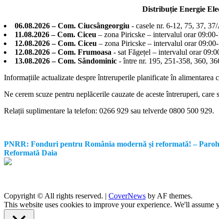
Distribuție Energie El
06.08.2026 – Com. Ciucsângeorgiu
- casele nr. 6-12, 75, 37, 37
11.08.2026 – Com. Ciceu
– zona Piricske – intervalul orar 09:00
12.08.2026 – Com. Ciceu
– zona Piricske – intervalul orar 09:00
12.08.2026 – Com. Frumoasa
- sat Făgețel – intervalul orar 09:
13.08.2026 – Com. Sândominic
- între nr. 195, 251-358, 360, 
Informațiile actualizate despre întreruperile planificate în alimentarea 
Ne cerem scuze pentru neplăcerile cauzate de aceste întreruperi, care su
Relații suplimentare la tel
efon: 0266 929 sau telverde 0800 500 929.
PNRR: Fonduri pentru România modernă și reformată! – Parohia Re
Reformată Daia
Copyright © All rights reserved.
|
CoverNews
by AF themes.
This website uses cookies to improve your experience. We'll assume yo