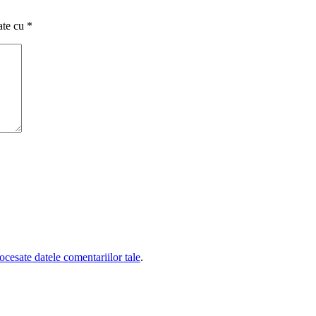
ate cu
*
cesate datele comentariilor tale
.