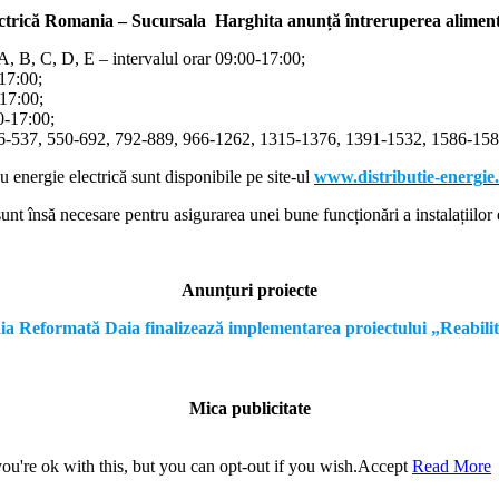
ectrică Romania – Sucursala Harghita
anunță întreruperea alimentă
/A, B, C, D, E – intervalul orar 09:00-17:00;
-17:00;
-17:00;
00-17:00;
366-537, 550-692, 792-889, 966-1262, 1315-1376, 1391-1532, 1586-1587
cu energie electrică sunt disponibile pe site-ul
www.distributie-energie
nt însă necesare pentru asigurarea unei bune funcționări a instalațiilor e
Anunțuri proiecte
formată Daia finalizează implementarea proiectului „Reabilitare a
Mica publicitate
u're ok with this, but you can opt-out if you wish.
Accept
Read More