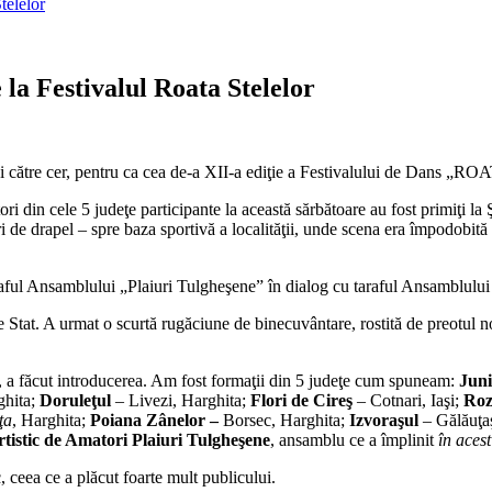
telelor
 la Festivalul Roata Stelelor
ului către cer, pentru ca cea de-a XII-a ediţie a Festivalului de Dans „
ri din cele 5 judeţe participante la această sărbătoare au fost primiţi la
ori de drapel – spre baza sportivă a localităţii, unde scena era împodob
araful Ansamblului „Plaiuri Tulgheşene” în dialog cu taraful Ansamblulu
e Stat. A urmat o scurtă rugăciune de binecuvântare, rostită de preotul n
ea, a făcut introducerea. Am fost formaţii din 5 judeţe cum spuneam:
Juni
ghita;
Doruleţul
– Livezi, Harghita;
Flori de Cireş
– Cotnari, Iaşi;
Roz
ţa
, Harghita;
Poiana Zânelor –
Borsec, Harghita;
Izvoraşul
– Gălăuţa
tistic de Amatori Plaiuri Tulgheşene
, ansamblu ce a împlinit
în aces
 ceea ce a plăcut foarte mult publicului.