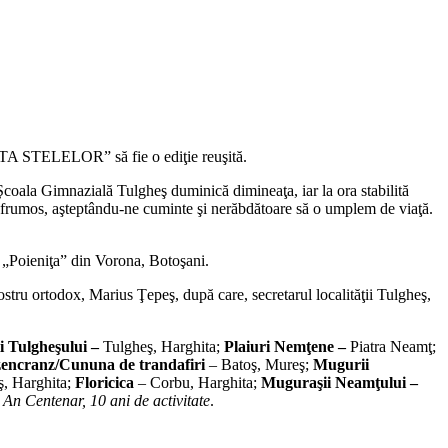
ROATA STELELOR” să fie o ediţie reuşită.
 Şcoala Gimnazială Tulgheş duminică dimineaţa, iar la ora stabilită
ită frumos, aşteptându-ne cuminte şi nerăbdătoare să o umplem de viaţă.
i „Poieniţa” din Vorona, Botoşani.
ostru ortodox, Marius Ţepeş, după care, secretarul localităţii Tulgheş,
i Tulgheşului –
Tulgheş, Harghita;
Plaiuri Nemţene –
Piatra Neamţ;
encranz/Cununa de trandafiri
– Batoş, Mureş;
Mugurii
ş, Harghita;
Floricica
– Corbu, Harghita;
Muguraşii Neamţului –
t An Centenar, 10 ani de activitate
.