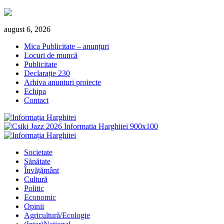
Skip
august 6, 2026
to
Mica Publicitate – anunțuri
content
Locuri de muncă
Publicitate
Declarație 230
Arhiva anunturi proiecte
Echipa
Contact
Primary
Menu
Societate
Sănătate
Învățământ
Cultură
Politic
Economic
Opinii
Agricultură/Ecologie