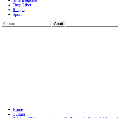
(Inter)Național
Timp Liber
Religie
Sport
Caută
după:
Home
Cultură