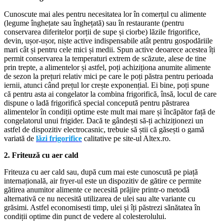
Cunoscute mai ales pentru necesitatea lor în comerțul cu alimente
(legume înghețate sau înghețată) sau în restaurante (pentru
conservarea diferitelor porții de supe și ciorbe) lăzile frigorifice,
devin, ușor-ușor, niște active indispensabile atât pentru gospodăriile
mari cât și pentru cele mici și medii. Spun active deoarece acestea îți
permit conservarea la temperaturi extrem de scăzute, alese de tine
prin trepte, a alimentelor și astfel, poți achiziționa anumite alimente
de sezon la prețuri relativ mici pe care le poți păstra pentru perioada
iernii, atunci când prețul lor crește exponențial. Ei bine, poți spune
că pentru asta ai congelator la combina frigorifică, însă, locul de care
dispune o ladă frigorifică special concepută pentru păstrarea
alimentelor în condiții optime este mult mai mare și încăpător față de
congelatorul unui frigider. Dacă te gândești să-ți achiziționezi un
astfel de dispozitiv electrocasnic, trebuie să știi că găsești o gamă
variată de
lăzi frigorifice
calitative pe site-ul Altex.ro.
2.
Friteuză cu aer cald
Friteuza cu aer cald sau, după cum mai este cunoscută pe piață
internațională, air fryer-ul este un dispozitiv de gătire ce permite
gătirea anumitor alimente ce necesită prăjire printr-o metodă
alternativă ce nu necesită utilizarea de ulei sau alte variante cu
grăsimi. Astfel economisesti timp, ulei și îți păstrezi sănătatea în
condiții optime din punct de vedere al colesterolului.