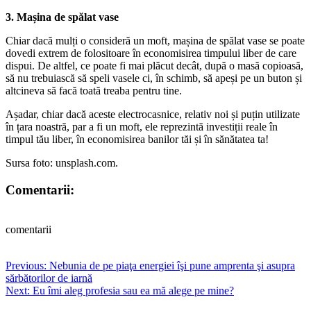
3.
Mașina de spălat vase
Chiar dacă mulți o consideră un moft, mașina de spălat vase se poate
dovedi extrem de folositoare în economisirea timpului liber de care
dispui. De altfel, ce poate fi mai plăcut decât, după o masă copioasă,
să nu trebuiască să speli vasele ci, în schimb, să apeși pe un buton și
altcineva să facă toată treaba pentru tine.
Așadar, chiar dacă aceste electrocasnice, relativ noi și puțin utilizate
în țara noastră, par a fi un moft, ele reprezintă investiții reale în
timpul tău liber, în economisirea banilor tăi și în sănătatea ta!
Sursa foto: unsplash.com.
Comentarii:
comentarii
Post
Previous:
Nebunia de pe piaţa energiei îşi pune amprenta şi asupra
sărbătorilor de iarnă
navigation
Next:
Eu îmi aleg profesia sau ea mă alege pe mine?