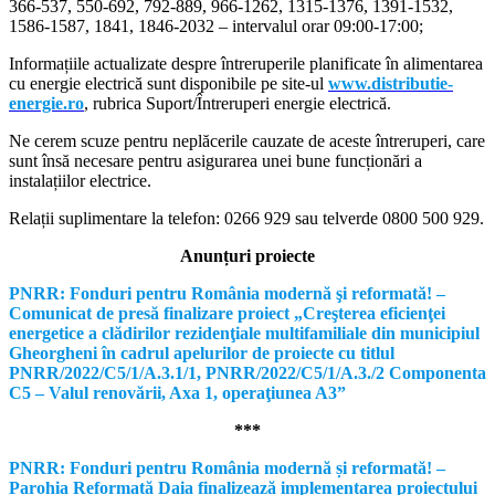
366-537, 550-692, 792-889, 966-1262, 1315-1376, 1391-1532,
1586-1587, 1841, 1846-2032 – intervalul orar 09:00-17:00;
Informațiile actualizate despre întreruperile planificate în alimentarea
cu energie electrică sunt disponibile pe site-ul
www.distributie-
energie.ro
, rubrica Suport/Întreruperi energie electrică.
Ne cerem scuze pentru neplăcerile cauzate de aceste întreruperi, care
sunt însă necesare pentru asigurarea unei bune funcționări a
instalațiilor electrice.
Relații suplimentare la tel
efon: 0266 929 sau telverde 0800 500 929.
Anunțuri proiecte
PNRR: Fonduri pentru România modernă şi reformată! –
Comunicat de presă finalizare proiect „Creşterea eficienţei
energetice a clădirilor rezidenţiale multifamiliale din municipiul
Gheorgheni în cadrul apelurilor de proiecte cu titlul
PNRR/2022/C5/1/A.3.1/1, PNRR/2022/C5/1/A.3./2 Componenta
C5 – Valul renovării, Axa 1, operaţiunea A3”
***
PNRR: Fonduri pentru România modernă și reformată! –
Parohia Reformată Daia finalizează implementarea proiectului