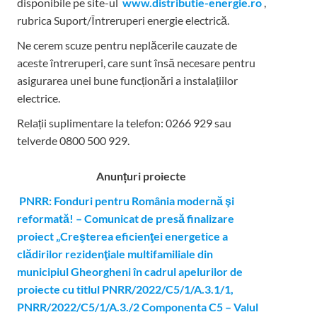
disponibile pe site-ul
www.distributie-energie.ro
,
rubrica Suport/Întreruperi energie electrică.
Ne cerem scuze pentru neplăcerile cauzate de
aceste întreruperi, care sunt însă necesare pentru
asigurarea unei bune funcționări a instalațiilor
electrice.
Relații suplimentare la tel
efon: 0266 929 sau
telverde 0800 500 929.
Anunțuri proiecte
PNRR: Fonduri pentru România modernă şi
reformată! – Comunicat de presă finalizare
proiect „Creşterea eficienţei energetice a
clădirilor rezidenţiale multifamiliale din
municipiul Gheorgheni în cadrul apelurilor de
proiecte cu titlul PNRR/2022/C5/1/A.3.1/1,
PNRR/2022/C5/1/A.3./2 Componenta C5 – Valul