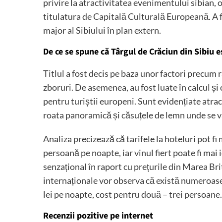
privire la atractivitatea evenimentului sibian,
titulatura de Capitală Culturală Europeană. A f
major al Sibiului în plan extern.
De ce se spune că Târgul de Crăciun din Sibiu es
Titlul a fost decis pe baza unor factori precum r
zboruri. De asemenea, au fost luate în calcul și c
pentru turiștii europeni. Sunt evidențiate atrac
roata panoramică și căsuțele de lemn unde se vân
Analiza precizează că tarifele la hoteluri pot fi 
persoană pe noapte, iar vinul fiert poate fi mai ie
senzațional în raport cu prețurile din Marea Bri
internaționale vor observa că există numeroase
lei pe noapte, cost pentru două – trei persoane.
Recenzii pozitive pe internet