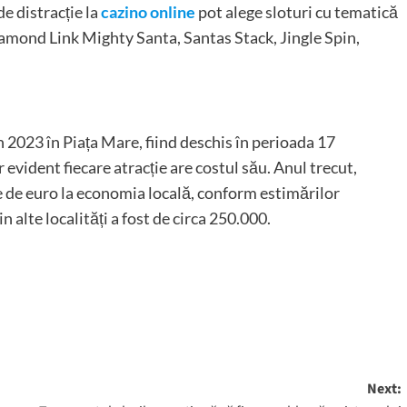
de distracție la
cazino online
pot alege sloturi cu tematică
mond Link Mighty Santa, Santas Stack, Jingle Spin,
în 2023 în Piața Mare, fiind deschis în perioada 17
 evident fiecare atracție are costul său. Anul trecut,
e de euro la economia locală, conform estimărilor
n alte localități a fost de circa 250.000.
Next: