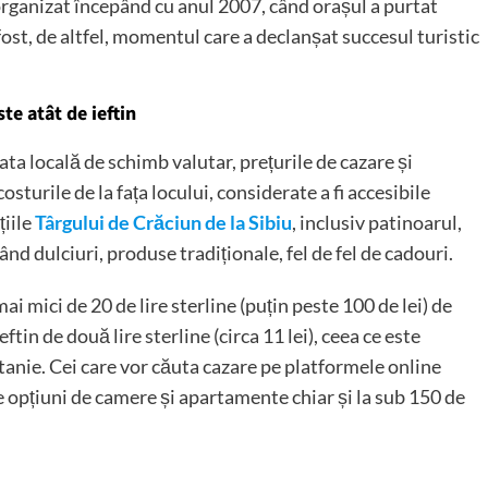
 organizat începând cu anul 2007, când orașul a purtat
ost, de altfel, momentul care a declanșat succesul turistic
te atât de ieftin
ata locală de schimb valutar, prețurile de cazare și
osturile de la fața locului, considerate a fi accesibile
țiile
Târgului de Crăciun de la Sibiu
, inclusiv patinoarul,
d dulciuri, produse tradiționale, fel de fel de cadouri.
mai mici de 20 de lire sterline (puțin peste 100 de lei) de
ftin de două lire sterline (circa 11 lei), ceea ce este
tanie. Cei care vor căuta cazare pe platformele online
 opțiuni de camere și apartamente chiar și la sub 150 de