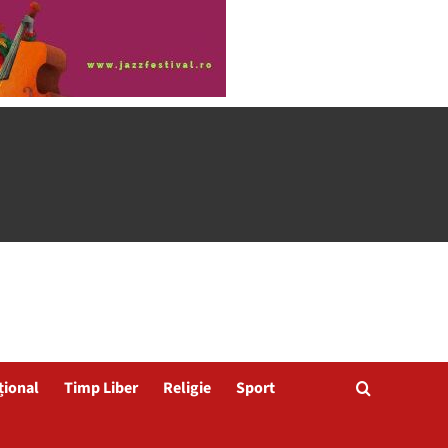
țional
Timp Liber
Religie
Sport