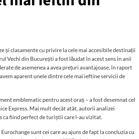
el mai ieftin din
 și clasamente cu privire la cele mai accesibile destinații
rul Vechi din București a fost lăudat în acest sens în anii
iderate de asemenea a avea prețuri avantajoase, în raport
ă avem aparent unele dintre cele mai ieftine servicii de
iment emblematic pentru acest oraș – a fost desemnat cel
nice Express. Mai mult decât atât, autorii analizei
ca fiind perfect de turiștii care l-au vizitat.
la Eurochange sunt cei care au ajuns de fapt la concluzia cu