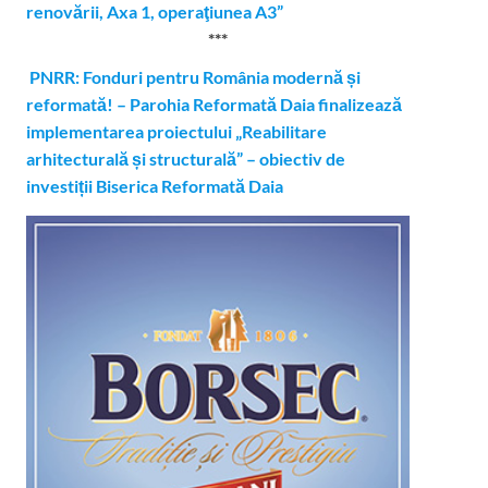
renovării, Axa 1, operaţiunea A3”
***
PNRR: Fonduri pentru România modernă și
reformată! – Parohia Reformată Daia finalizează
implementarea proiectului „Reabilitare
arhitecturală și structurală” – obiectiv de
investiții Biserica Reformată Daia