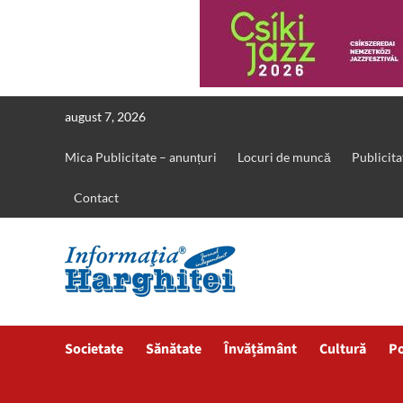
Skip
august 7, 2026
to
content
Mica Publicitate – anunțuri
Locuri de muncă
Publicita
Contact
Societate
Sănătate
Învățământ
Cultură
Po