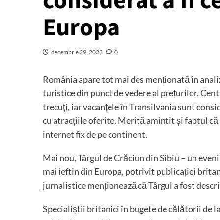
considerat a fi c
Europa
decembrie 29, 2023
0
România apare tot mai des menționată în analize
turistice din punct de vedere al prețurilor. Cent
trecuți, iar vacanțele în Transilvania sunt cons
cu atracțiile oferite. Merită amintit și faptul c
internet fix de pe continent.
Mai nou, Târgul de Crăciun din Sibiu – un even
mai ieftin din Europa, potrivit publicației brita
jurnalistice menționează că Târgul a fost descris 
Specialiștii britanici în bugete de călătorii de 