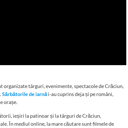
t organizate târguri, evenimente, spectacole de Crăciun,
.
Sărbătorile de iarnă
i-au cuprins deja și pe români,
le orașe.
rii, ieșiri la patinoar și la târguri de Crăciun,
ale. În mediul online, la mare căutare sunt filmele de