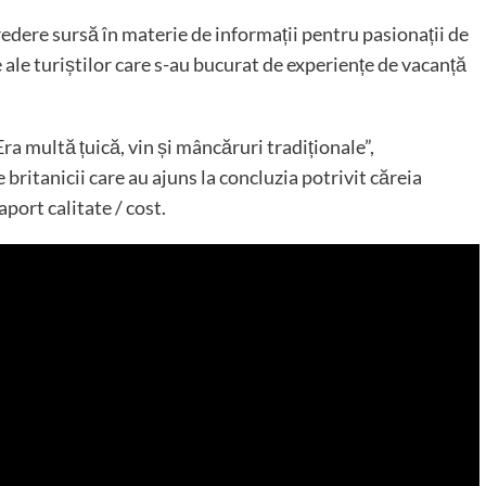
redere sursă în materie de informații pentru pasionații de
 ale turiștilor care s-au bucurat de experiențe de vacanță
.
ra multă țuică, vin și mâncăruri tradiționale”,
ritanicii care au ajuns la concluzia potrivit căreia
port calitate / cost.