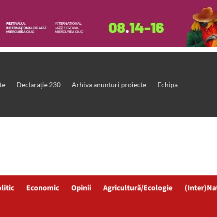
te
Declarație 230
Arhiva anunturi proiecte
Echipa
litic
Economic
Opinii
Agricultură/Ecologie
(Inter)Na