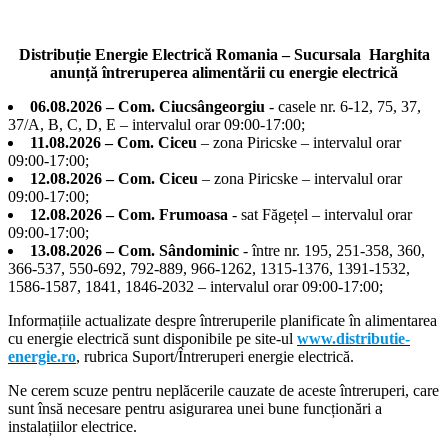
PNDR
cu
2014-
scopul
2020
diseminării
Distribuție Energie Electrică Romania – Sucursala Harghita
a
informaţiilor
anunță întreruperea alimentării cu energie electrică
debutat
către
în
06.08.2026 – Com. Ciucsângeorgiu
- casele nr. 6-12, 75, 37,
potenţialii
Harghita
37/A, B, C, D, E – intervalul orar 09:00-17:00;
beneficiari
sub
11.08.2026 – Com. Ciceu
– zona Piricske – intervalul orar
privind
bune
09:00-17:00;
condiţiile
auspicii:
12.08.2026 – Com. Ciceu
– zona Piricske – intervalul orar
de
338
09:00-17:00;
accesare
de
12.08.2026 – Com. Frumoasa
- sat Făgețel – intervalul orar
a
cereri
09:00-17:00;
finanţărilor
de
13.08.2026 – Com. Sândominic
- între nr. 195, 251-358, 360,
prin
finanţare
366-537, 550-692, 792-889, 966-1262, 1315-1376, 1391-1532,
PNDR
depuse,
1586-1587, 1841, 1846-2032 – intervalul orar 09:00-17:00;
2014-
în
2020
valoare
Informațiile actualizate despre întreruperile planificate în alimentarea
totală
cu energie electrică sunt disponibile pe site-ul
www.distributie-
nerambursabilă
energie.ro
, rubrica Suport/Întreruperi energie electrică.
de
121
Ne cerem scuze pentru neplăcerile cauzate de aceste întreruperi, care
milioane
sunt însă necesare pentru asigurarea unei bune funcționări a
euro
instalațiilor electrice.