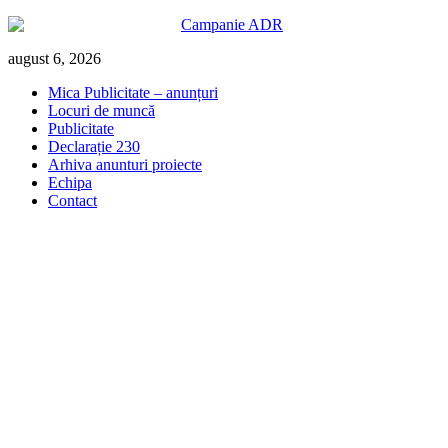
Skip
august 6, 2026
to
Mica Publicitate – anunțuri
content
Locuri de muncă
Publicitate
Declarație 230
Arhiva anunturi proiecte
Echipa
Contact