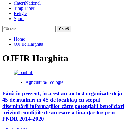
(Inter)Național
Timp Liber
Religie
Sport
Caută
după:
Home
OJFIR Harghita
OJFIR Harghita
Agricultură/Ecologie
Până în prezent, în acest an au fost organizate deja
45 de întâlniri în 45 de localităţi cu scopul
diseminării informaţiilor către potenţialii beneficiari
privind condiţiile de accesare a finanţărilor prin
PNDR 2014-2020