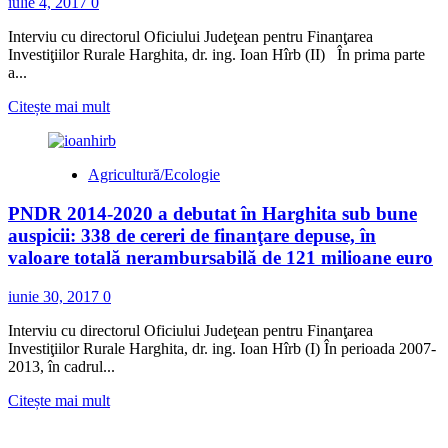
iulie 4, 2017
0
Interviu cu directorul Oficiului Judeţean pentru Finanţarea
Investiţiilor Rurale Harghita, dr. ing. Ioan Hîrb (II) În prima parte
a...
Read
Citește mai mult
more
about
Până
Agricultură/Ecologie
în
prezent,
PNDR 2014-2020 a debutat în Harghita sub bune
în
acest
auspicii: 338 de cereri de finanţare depuse, în
an
valoare totală nerambursabilă de 121 milioane euro
au
fost
iunie 30, 2017
0
organizate
deja
Interviu cu directorul Oficiului Judeţean pentru Finanţarea
45
Investiţiilor Rurale Harghita, dr. ing. Ioan Hîrb (I) În perioada 2007-
de
2013, în cadrul...
întâlniri
în
Read
Citește mai mult
45
more
de
about
localităţi